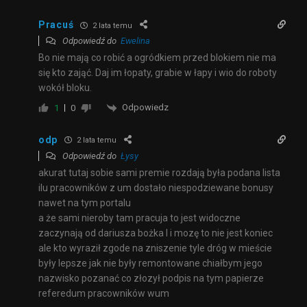
Pracuś
2 lata temu
Odpowiedź do
Ewelina
Bo nie mają co robić a ogródkiem przed blokiem nie ma
się kto zająć. Daj im łopaty, grabie w łapy i wio do roboty
wokół bloku.
Odpowiedz
1
0
odp
2 lata temu
Odpowiedź do
Łysy
akurat tutaj sobie sami premie rozdają była podana lista
ilu pracowników z um dostało niespodziewane bonusy
nawet na tym portalu
a że sami nieroby tam pracuja to jest widoczne
zaczynają od dariusza bożka I i mozę to nie jest koniec
ale kto wyraził zgode na zniszenie tyle dróg w mieście
były lepsze jak nie były remontowane chiałbym jego
nazwisko pozanać co złozył podpis na tym papierze
referedum pracowników wum