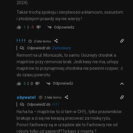
2024) .
Także trochę spokoju i cierpliwości a kłamcom, oszustom
i złodziejom prawdy się nie wierzy !
Odpowiedz
1
-1
! ! ! !
2 lata temu
Odpowiedź do
Zatroskany
Remont na ul. Moniuszki, to samo. Usunięty chodnik a
majstrów przy remoncie brak. Jeśli kasy nie ma, urlopy
majstrów to przynajmniej chodnika nie powinni rozpier…ć
do czasu powrotu.
Odpowiedz
5
0
obywatel
2 lata temu
Odpowiedź do
! ! ! !
Ha ha ha – majstrów to ci tam w CH?j , tylko praciwników
brakuje a ci się nie kwapią pracować za miskę ryżu .
Ponoć fachowcy są w urzędzie ale to Fachowcy nie od
roboty tylko od zapierd!??a kasy z miasta ?