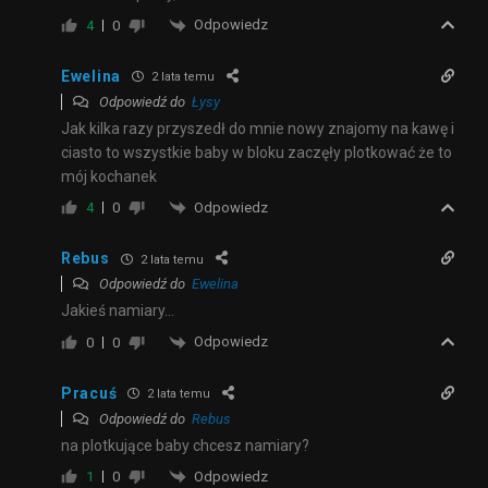
Odpowiedz
4
0
Ewelina
2 lata temu
Odpowiedź do
Łysy
Jak kilka razy przyszedł do mnie nowy znajomy na kawę i
ciasto to wszystkie baby w bloku zaczęły plotkować że to
mój kochanek
Odpowiedz
4
0
Rebus
2 lata temu
Odpowiedź do
Ewelina
Jakieś namiary…
Odpowiedz
0
0
Pracuś
2 lata temu
Odpowiedź do
Rebus
na plotkujące baby chcesz namiary?
Odpowiedz
1
0