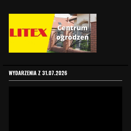
WYDARZENIA Z 31.07.2026
O
d
t
w
a
r
z