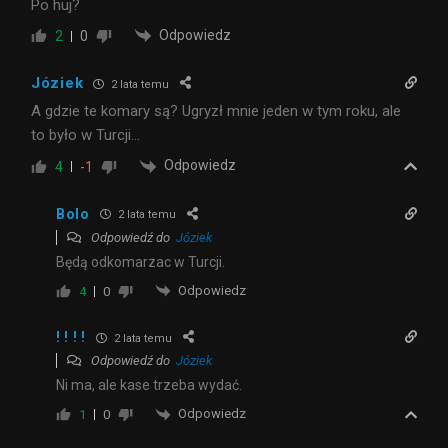
Po huj?
Odpowiedz
2
0
Józiek
2 lata temu
A gdzie te komary są? Ugryzł mnie jeden w tym roku, ale
to było w Turcji…
Odpowiedz
4
-1
Bolo
2 lata temu
Odpowiedź do
Józiek
Będą odkomarzac w Turcji.
Odpowiedz
4
0
! ! ! !
2 lata temu
Odpowiedź do
Józiek
Ni ma, ale kase trzeba wydać.
Odpowiedz
1
0