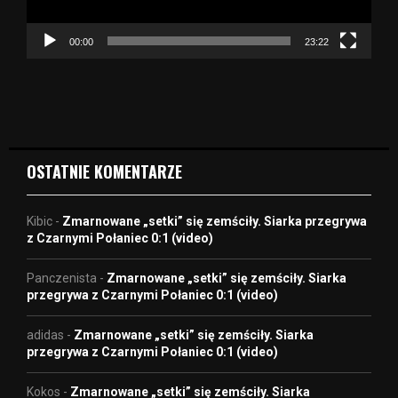
a
c
z
00:00
23:22
v
i
d
e
o
OSTATNIE KOMENTARZE
Kibic
-
Zmarnowane „setki” się zemściły. Siarka przegrywa
z Czarnymi Połaniec 0:1 (video)
Panczenista
-
Zmarnowane „setki” się zemściły. Siarka
przegrywa z Czarnymi Połaniec 0:1 (video)
adidas
-
Zmarnowane „setki” się zemściły. Siarka
przegrywa z Czarnymi Połaniec 0:1 (video)
Kokos
-
Zmarnowane „setki” się zemściły. Siarka