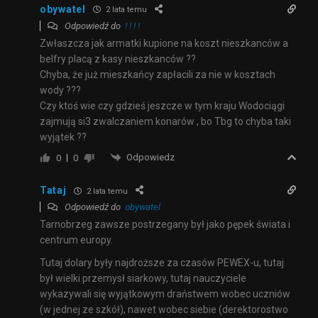
obywatel
2 lata temu
Odpowiedź do
! ! ! !
Zwłaszcza jak armatki kupione na koszt nieszkanców a
belfry placą z kasy nieszkanców ??
Chyba, że już mieszkańcy zapłacili za nie w kosztach
wody ???
Czy ktoś wie czy gdzieś jeszcze w tym kraju Wodociągi
zajmują si3 zwalczaniem konarów , bo Tbg to chyba taki
wyjątek ??
Odpowiedz
0
0
Tataj
2 lata temu
Odpowiedź do
obywatel
Tarnobrzeg zawsze postrzegany był jako pępek świata i
centrum europy.
Tutaj dolary były najdroższe za czasów PEWEX-u, tutaj
był wielki przemysł siarkowy, tutaj nauczyciele
wykazywali się wyjątkowym draństwem wobec uczniów
(w jednej ze szkół), nawet wobec siebie (derektorostwo