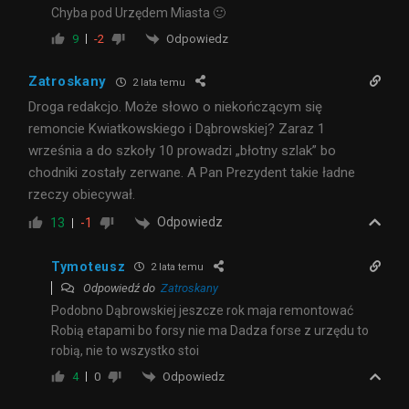
Chyba pod Urzędem Miasta 🙂
Odpowiedz
9
-2
Zatroskany
2 lata temu
Droga redakcjo. Może słowo o niekończącym się
remoncie Kwiatkowskiego i Dąbrowskiej? Zaraz 1
września a do szkoły 10 prowadzi „błotny szlak” bo
chodniki zostały zerwane. A Pan Prezydent takie ładne
rzeczy obiecywał.
Odpowiedz
13
-1
Tymoteusz
2 lata temu
Odpowiedź do
Zatroskany
Podobno Dąbrowskiej jeszcze rok maja remontować
Robią etapami bo forsy nie ma Dadza forse z urzędu to
robią, nie to wszystko stoi
Odpowiedz
4
0