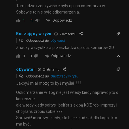
Tam gdzie rzeczywiście były np. na cmentarzu w
Sobowie to nie było odkomarzania.
Odpowiedz
1
-1
Buszujący w ryżu
2 lata temu
Odpowiedź do
obywatel
Znaczy wszystko ci przeszkadza oprócz komarów XD
Odpowiedz
0
0
obywatel
2 lata temu
Odpowiedź do
Buszujący w ryżu
Jakbyś miał mózg to byś myślał ???
Odkomarzanie w Tbg nie jest wtedy kiedy naprawdę to o
konieczne
ale wtedy kiedy sołtys , belfer z ekipą KOZ robi imprezy i
chcę lans zrobić sobie ???
Sprawdź imprezy : kiedy, kto bierze udział, dla kogo i kto
ma być .