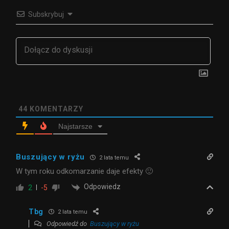
Subskrybuj
44
KOMENTARZY
Najstarsze
Buszujący w ryżu
2 lata temu
W tym roku odkomarzanie daje efekty 🙂
Odpowiedz
2
-5
Tbg
2 lata temu
Odpowiedź do
Buszujący w ryżu