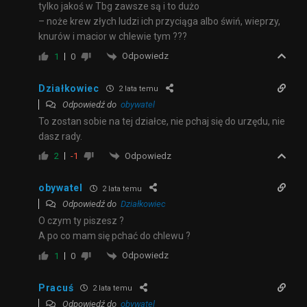
tylko jakoś w Tbg zawsze są i to dużo
– noże krew złych ludzi ich przyciąga albo świń, wieprzy,
knurów i macior w chlewie tym ???
Odpowiedz
1
0
Działkowiec
2 lata temu
Odpowiedź do
obywatel
To zostan sobie na tej działce, nie pchaj się do urzędu, nie
dasz rady.
Odpowiedz
2
-1
obywatel
2 lata temu
Odpowiedź do
Działkowiec
O czym ty piszesz ?
A po co mam się pchać do chlewu ?
Odpowiedz
1
0
Pracuś
2 lata temu
Odpowiedź do
obywatel