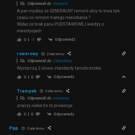
Odpowiedź do
obywatel
A pan myślisz że GENERALNY remont ulicy to trwa tyle
czasu co remont małego mieszkania ?
Widać że brak panu PODSTAWOWEJ wiedzy o
inwestycjach
Odpowiedz
0
-1
rowerowy
2 lata temu
Odpowiedź do
Zatroskany
Wystarczą 2 słowa: standardy tarnobrzeskie.
Odpowiedz
0
0
Trampek
2 lata temu
Odpowiedź do
rowerowy
znaczy niskie bo to prowincja.
Odpowiedz
0
0
Ppp
2 lata temu