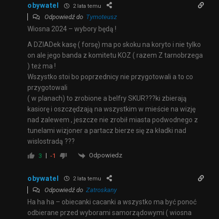
obywatel
2 lata temu
Odpowiedź do
Tymoteusz
Wiosna 2024 – wybory będą !
A DZIADek kasę ( forsę) ma po skoku na koryto i nie tylko
on ale jego banda z komitetu KOZ ( razem Z tarnobrzega
) też ma !
Wszystko stoi bo poprzednicy nie przygotowali a to co
przygotowali
( w planach) to zrobione a belfry SKUR???ki zbierają
kasiorę i oszczędzają na wszystkim w mieście na wizję
nad zalewem , jeszcze nie zrobił miasta podwodnego z
tunelami wizjoner a partacz bierze się za kładki nad
wislostradą ???
Odpowiedz
3
-1
obywatel
2 lata temu
Odpowiedź do
Zatroskany
Ha ha ha – obiecanki cacanki a wszystko ma być ponoć
odbierane przed wyborami samorządowymi ( wiosna