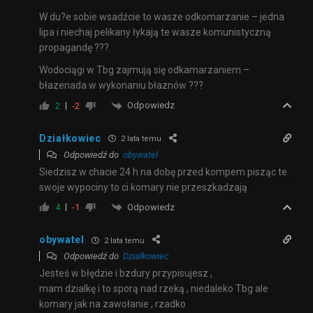
W du?e sobie wsadźcie to wasze odkomarzanie – jedna
lipa i niechaj pelikany łykają te wasze komunistyczną
propagandę ???.
Wodociągi w Tbg zajmują się odkamarzaniem –
błazenada w wykonaniu błaznów ???
Odpowiedz
2
-2
Działkowiec
2 lata temu
Odpowiedź do
obywatel
Siedzisz w chacie 24 h na dobę przed kompem pisząc te
swoje wypociny to ci komary nie przeszkadzają
Odpowiedz
4
-1
obywatel
2 lata temu
Odpowiedź do
Działkowiec
Jesteś w błędzie i bzdury przypisujesz ,
mam dzialkę i to sporą nad rzeką , niedaleko Tbg ale
komary jak na zawołanie , rzadko