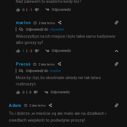
Nad zalewem to wiadomo kiedy też !
Odpowiedz
0
-1
marlon
2 lata temu
Odpowiedź do
obywatel
Wskoczyłbys na ich miejsce i było takie samo badziewie
albo gorszy syf.
Odpowiedz
1
-3
Pracuś
2 lata temu
Odpowiedź do
marlon
Może by i był, bo skostniałe układy nie tak łatwo
rozkruszyć.
Odpowiedz
0
0
Adam
2 lata temu
To i dobrze ,w mieście są ale mało ale na działkach i
osiedlach wiejskich to podwójnie proszę!