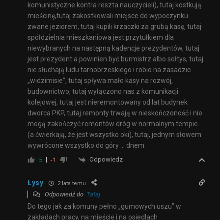
komunistyczne kontra reszta nauczycieli), tutaj kostkują
mieścinę,tutaj zakostkowali miejsce do wypoczynku
zwane jeziorem, tutaj kupili krzaczki za grubą kasę, tutaj
spółdzielnia mieszkaniowa jest przytułkiem dla
niewybranych na następną kadencje prezydentów, tutaj
jest prezydent a powinien być burmistrz albo sołtys, tutaj
nie słuchają ludu tarnobrzeskiego i robio na zasadzie
„widzimisie”, tutaj spływa mało kasy na rozwój,
budownictwo, tutaj wyłączono nas z komunikacji
kolejowej, tutaj jest nieremontowany od lat budynek
dworca PKP, tutaj remonty trwają w nieskończoność i nie
mogą zakończyć remontów dróg w normalnym tempie
(a ćwierkają, że jest wszystko oki), tutaj, jednym słowem
wywrócone wszystko do góry … dnem.
Odpowiedz
5
-1
Łysy
2 lata temu
Odpowiedź do
Tataj
Do tego jak za komuny pełno „gumowych uszu” w
zakładach pracy, na mieście i na osiedlach