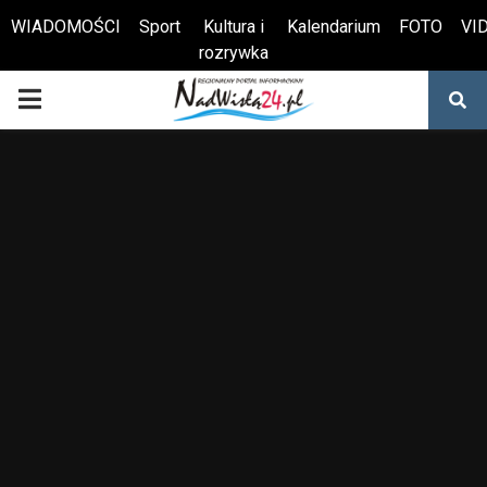
WIADOMOŚCI
Sport
Kultura i
Kalendarium
FOTO
VI
rozrywka
Otwórz pasek narzędzi
PRIMARY
MENU