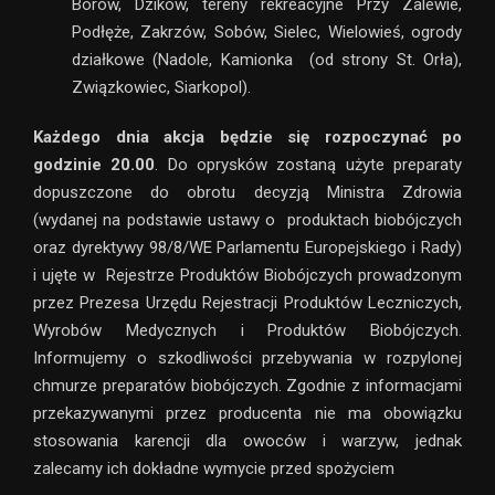
Borów, Dzików, tereny rekreacyjne Przy Zalewie,
Podłęże, Zakrzów, Sobów, Sielec, Wielowieś, ogrody
działkowe (Nadole, Kamionka (od strony St. Orła),
Związkowiec, Siarkopol).
Każdego dnia akcja będzie się rozpoczynać po
godzinie 20.00
. Do oprysków zostaną użyte preparaty
dopuszczone do obrotu decyzją Ministra Zdrowia
(wydanej na podstawie ustawy o produktach biobójczych
oraz dyrektywy 98/8/WE Parlamentu Europejskiego i Rady)
i ujęte w Rejestrze Produktów Biobójczych prowadzonym
przez Prezesa Urzędu Rejestracji Produktów Leczniczych,
Wyrobów Medycznych i Produktów Biobójczych.
Informujemy o szkodliwości przebywania w rozpylonej
chmurze preparatów biobójczych. Zgodnie z informacjami
przekazywanymi przez producenta nie ma obowiązku
stosowania karencji dla owoców i warzyw, jednak
zalecamy ich dokładne wymycie przed spożyciem