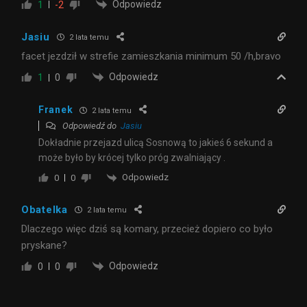
Odpowiedz
1
-2
Jasiu
2 lata temu
facet jezdził w strefie zamieszkania minimum 50 /h,bravo
Odpowiedz
1
0
Franek
2 lata temu
Odpowiedź do
Jasiu
Dokładnie przejazd ulicą Sosnową to jakieś 6 sekund a
może było by krócej tylko próg zwalniający .
Odpowiedz
0
0
Obatelka
2 lata temu
Dlaczego więc dziś są komary, przecież dopiero co było
pryskane?
Odpowiedz
0
0