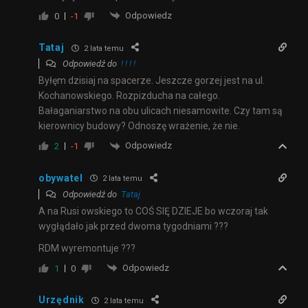
Odpowiedz
0
-1
Tataj
2 lata temu
Odpowiedź do
! ! ! !
Byłęm dzisiaj na spacerze. Jeszcze gorzej jest na ul.
Kochanowskiego. Rozpizducha na całego.
Bałaganiarstwo na obu ulicach niesamowite. Czy tam są
kierownicy budowy? Odnoszę wrażenie, że nie.
Odpowiedz
2
-1
obywatel
2 lata temu
Odpowiedź do
Tataj
A na Rusi owskiego to COŚ SIĘ DZIEJE bo wczoraj tak
wygłądało jak przed dwoma tygodniami ???
RDM wyremontuje ???
Odpowiedz
1
0
Urzędnik
2 lata temu