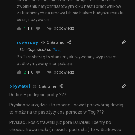
zwolnieniu natychmiastowym kilku nastu pracowników
zatrudnionych na umowę lub nie białym budynku miasta
co się nazywa um
Odpowiedz
1
0
rowerowy
2 lata temu
Odpowiedź do
Tataj
Bo Tarnobrzeg to stan umysłu wywołany wyparciem i
podtrzymywany manipulacją.
Odpowiedz
2
0
obywatel
2 lata temu
Do bre – podejmie próby ???
Pryskać w urzędzie i to mocno , nawet poczwórną dawką
to może na te pasożyty coś pomoże w Tbg ???
Pryskać , kosić trawniki już pora DZIADek i belfry bo
chociaż trawa mała ( niewiele podrosła ) to w Siarkowcu