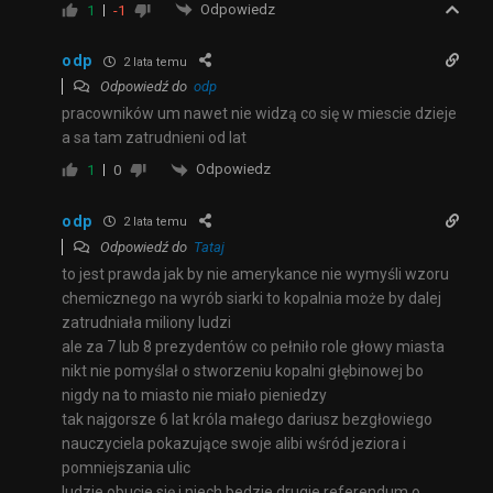
Odpowiedz
1
-1
odp
2 lata temu
Odpowiedź do
odp
pracowników um nawet nie widzą co się w miescie dzieje
a sa tam zatrudnieni od lat
Odpowiedz
1
0
odp
2 lata temu
Odpowiedź do
Tataj
to jest prawda jak by nie amerykance nie wymyśli wzoru
chemicznego na wyrób siarki to kopalnia może by dalej
zatrudniała miliony ludzi
ale za 7 lub 8 prezydentów co pełniło role głowy miasta
nikt nie pomyślał o stworzeniu kopalni głębinowej bo
nigdy na to miasto nie miało pieniedzy
tak najgorsze 6 lat króla małego dariusz bezgłowiego
nauczyciela pokazujące swoje alibi wśród jeziora i
pomniejszania ulic
ludzie obucie się i niech bedzie drugie referendum o