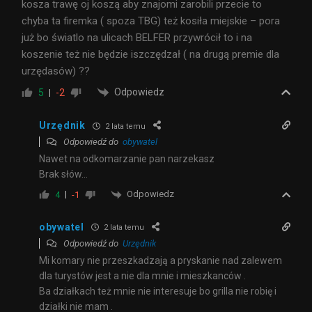
kosza trawę oj koszą aby znajomi zarobili przecie to
chyba ta firemka ( spoza TBG) też kosiła miejskie – pora
już bo światlo na ulicach BELFER przywrócił to i na
koszenie też nie będzie iszczędzał ( na drugą premie dla
urzędasów) ??
Odpowiedz
5
-2
Urzędnik
2 lata temu
Odpowiedź do
obywatel
Nawet na odkomarzanie pan narzekasz
Brak słów…
Odpowiedz
4
-1
obywatel
2 lata temu
Odpowiedź do
Urzędnik
Mi komary nie przeszkadzają a pryskanie nad zalewem
dla turystów jest a nie dla mnie i mieszkanców .
Ba działkach też mnie nie interesuje bo grilla nie robię i
działki nie mam .