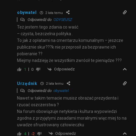
obywatel
2 lata temu
Odpowiedź do
ODYSEUSZ
Też jestem tego zdania co waść
– czysta, bezczelna polityka .
To jak z opłatami na cmentarzu komunalnym – jeszcze
publicznie skur???k nie przeprosił za bezprawne ich
pobieranie ??
Miejmy nadzieję że wszystkim zwrócił te pieniądze ???
Odpowiedz
1
0
Urzędnik
2 lata temu
Odpowiedź do
obywatel
Nawet w takim temacie musisz obrażać prezydenta i
rzucać oszczerstwa ?
Na forum obowiązuje netykieta i kultura wypowiedzi
zgodna z przyjętymi zasadami moralnymi więc miej to na
uwadze sfrustrowany człowieczku
Odpowiedz
4
-2