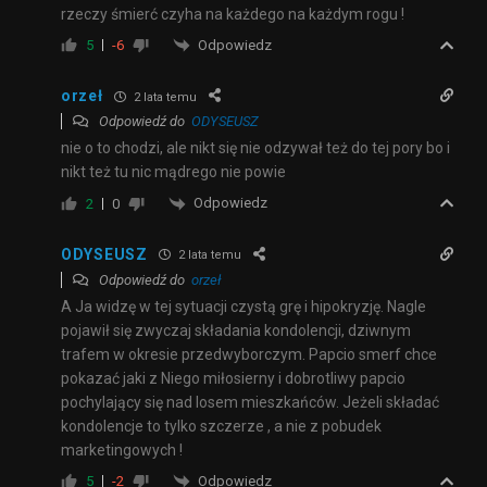
rzeczy śmierć czyha na każdego na każdym rogu !
Odpowiedz
5
-6
orzeł
2 lata temu
Odpowiedź do
ODYSEUSZ
nie o to chodzi, ale nikt się nie odzywał też do tej pory bo i
nikt też tu nic mądrego nie powie
Odpowiedz
2
0
ODYSEUSZ
2 lata temu
Odpowiedź do
orzeł
A Ja widzę w tej sytuacji czystą grę i hipokryzję. Nagle
pojawił się zwyczaj składania kondolencji, dziwnym
trafem w okresie przedwyborczym. Papcio smerf chce
pokazać jaki z Niego miłosierny i dobrotliwy papcio
pochylający się nad losem mieszkańców. Jeżeli składać
kondolencje to tylko szczerze , a nie z pobudek
marketingowych !
Odpowiedz
5
-2