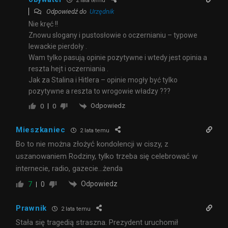
2 lata temu
Odpowiedź do
Urzędnik
Nie kręć !!
Znowu slogany i pustosłowie o oczernianiu – typowe
lewackie pierdoły .
Wam tylko pasują opinie pozytywne i wtedy jest opinia a
reszta hejt i oczerniania .
Jak za Stalina i Hitlera – opinie mogły być tylko
pozytywne a reszta to wrogowie władzy ???
Odpowiedz
0
0
Mieszkaniec
2 lata temu
Bo to nie można złożyć kondolencji w ciszy, z
uszanowaniem Rodziny, tylko trzeba się celebrować w
internecie, radio, gazecie…żenda
Odpowiedz
7
0
Prawnik
2 lata temu
Stała się tragedią straszna. Prezydent uruchomił