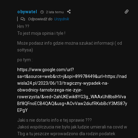
obywatel
2 lata temu
Odpowiedź do
Urzędnik
Hm ??
To jest moja opinia i tyle !
Może podasz info gdzie można szukać informacji ( od
sołtysa)
po tym :
https://www.google.com/url?
sa=t&source=web&rct=j&opi=89978449&url=https://nad
wisla24.pl/2023/06/13/tragiczny-wypadek-na-
obwodnicy-tarnobrzega-nie-zyje-
rowerzysta/&ved=2ahUKEwik8YG3g_WAAxUh8bsIHVva
Bf8QFnoECB4QAQ&usg=AOvVaw2diufRKxbBcY3MS87y
EPgY
Jaki s nie dotarło info e tej sprawie ???
Jakoś współczucia nie było jak ludzie umierali na covid w
Tbg a tu jeszcze wprowadzono dla rodzin podatek