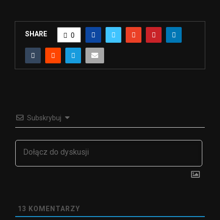
SHARE
0
Subskrybuj
13
KOMENTARZY