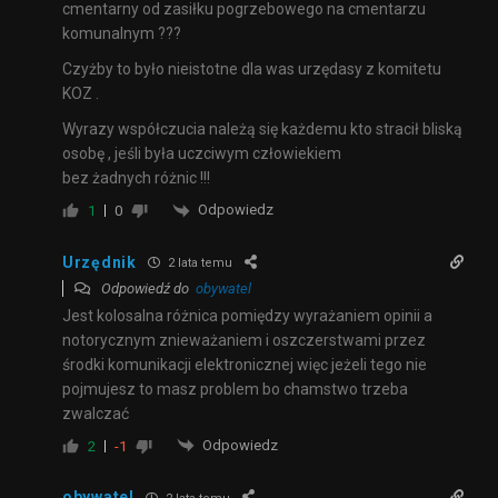
cmentarny od zasiłku pogrzebowego na cmentarzu
komunalnym ???
Czyżby to było nieistotne dla was urzędasy z komitetu
KOZ .
Wyrazy współczucia należą się każdemu kto stracił bliską
osobę , jeśli była uczciwym człowiekiem
bez żadnych różnic !!!
Odpowiedz
1
0
Urzędnik
2 lata temu
Odpowiedź do
obywatel
Jest kolosalna różnica pomiędzy wyrażaniem opinii a
notorycznym znieważaniem i oszczerstwami przez
środki komunikacji elektronicznej więc jeżeli tego nie
pojmujesz to masz problem bo chamstwo trzeba
zwalczać
Odpowiedz
2
-1
obywatel