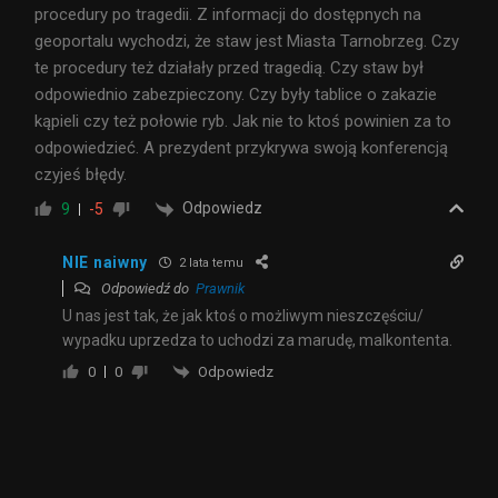
procedury po tragedii. Z informacji do dostępnych na
geoportalu wychodzi, że staw jest Miasta Tarnobrzeg. Czy
te procedury też działały przed tragedią. Czy staw był
odpowiednio zabezpieczony. Czy były tablice o zakazie
kąpieli czy też połowie ryb. Jak nie to ktoś powinien za to
odpowiedzieć. A prezydent przykrywa swoją konferencją
czyjeś błędy.
Odpowiedz
9
-5
NIE naiwny
2 lata temu
Odpowiedź do
Prawnik
U nas jest tak, że jak ktoś o możliwym nieszczęściu/
wypadku uprzedza to uchodzi za marudę, malkontenta.
Odpowiedz
0
0