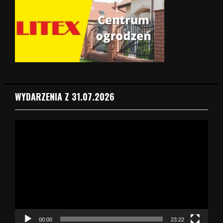
WYDARZENIA Z 31.07.2026
O
d
t
w
a
r
z
a
c
z
00:00
23:22