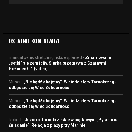
v
i
d
e
o
OSTATNIE KOMENTARZE
manual penis stretching risks explained
-
Zmarnowane
„setki” się zemściły. Siarka przegrywa z Czarnymi
Połaniec 0:1 (video)
Mundi
-
„Nie bądź obojętny”. W niedzielę w Tarnobrzegu
odbędzie się Wiec Solidarności
Mundi
-
„Nie bądź obojętny”. W niedzielę w Tarnobrzegu
odbędzie się Wiec Solidarności
Robert
-
Jezioro Tarnobrzeskie w piątkowym „Pytaniu na
śniadanie”. Relacja z plaży przy Marinie