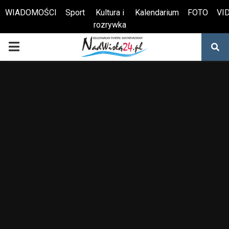
WIADOMOŚCI
Sport
Kultura i
Kalendarium
FOTO
VI
rozrywka
Otwórz pasek narzędzi
PRIMARY
MENU