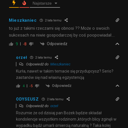
Najstarsze
Mieszkaniec
2 lata temu
to już z takimi rzeczami się obnosi ?? Może o swoich
sukcesach na niwie gospodarczej by coś poopowiadał….
Odpowiedz
9
-8
orzeł
2 lata temu
Odpowiedź do
Mieszkaniec
Kurła, nawet w takim temacie się przydupcysz? Serio?
zastanów się nad własną egzystencją
Odpowiedz
4
-5
ODYSEUSZ
2 lata temu
Odpowiedź do
orzeł
Rozumie że od dzisiaj pan Bożek będzie składał
kondolencje wszystkim rodzinom ,których blicy zginęli w
wypadku bądź umarli śmiercią naturalną ? Taka kolej