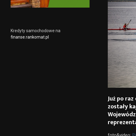
Kredyty samochodowe na
finanse.rankomat.pl
Już po raz
zostały k
Województ
reprezenta
foto&video:
P