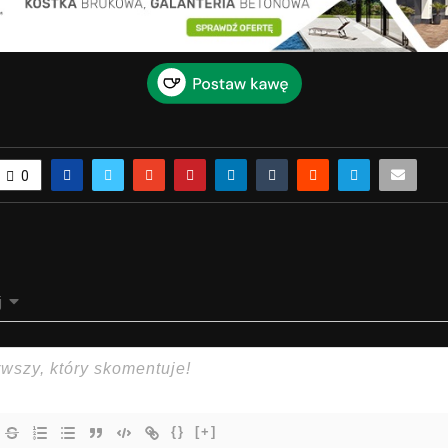
0
j
{}
[+]