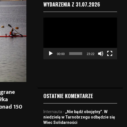
WYDARZENIA Z 31.07.2026
O
d
t
w
a
r
00:00
23:22
z
a
c
z
v
i
egrane
d
OSTATNIE KOMENTARZE
łka
e
o
ponad 150
Internauta
-
„Nie bądź obojętny”. W
niedzielę w Tarnobrzegu odbędzie się
Wiec Solidarności