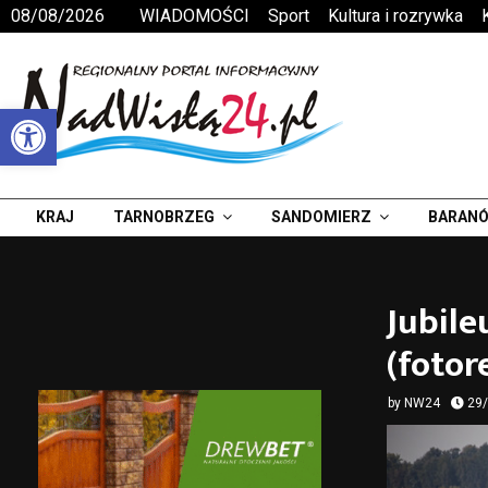
08/08/2026
WIADOMOŚCI
Sport
Kultura i rozrywka
Otwórz pasek narzędzi
KRAJ
TARNOBRZEG
SANDOMIERZ
BARANÓ
Jubile
(fotor
by
NW24
29