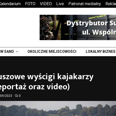
Kalendarium
FOTO
VIDEO
Live
Patronat medialny
Rekl
W SAND
OKOLICZNE MIEJSCOWOŚCI
LOKALNY BIZNES
uszowe wyścigi kajakarzy
eportaż oraz video)
/09/2023
0