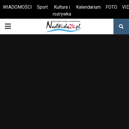
WIADOMOŚCI
Sport
Kultura i
Kalendarium
FOTO
VI
rozrywka
Otwórz pasek narzędzi
PRIMARY
MENU