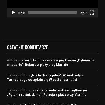
a
c
z
00:00
23:22
v
i
d
e
o
OSTATNIE KOMENTARZE
Antoni
-
Jezioro Tarnobrzeskie w piątkowym „Pytaniu na
śniadanie”. Relacja z plaży przy Marinie
Turek co ma....
-
„Nie bądź obojętny”. W niedzielę w
Tarnobrzegu odbędzie się Wiec Solidarności
Turek co ma....
-
Jezioro Tarnobrzeskie w piątkowym
„Pytaniu na śniadanie”. Relacja z plaży przy Marinie