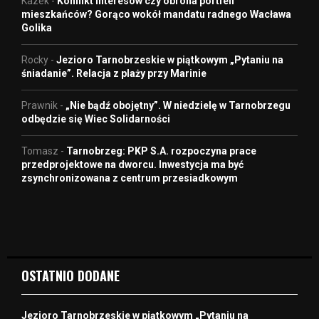
Kazek
-
Konflikt interesów czy obrona portfeli
mieszkańców? Gorąco wokół mandatu radnego Wacława
Golika
Rocky
-
Jezioro Tarnobrzeskie w piątkowym „Pytaniu na
śniadanie”. Relacja z plaży przy Marinie
Prawnik
-
„Nie bądź obojętny”. W niedzielę w Tarnobrzegu
odbędzie się Wiec Solidarności
Tomasz
-
Tarnobrzeg: PKP S.A. rozpoczyna prace
przedprojektowe na dworcu. Inwestycja ma być
zsynchronizowana z centrum przesiadkowym
OSTATNIO DODANE
Jezioro Tarnobrzeskie w piątkowym „Pytaniu na