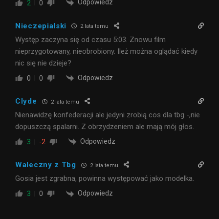
Odpowiedz
2
0
Nieczepialski
2 lata temu
Występ zaczyna się od czasu 5:03. Znowu film
nieprzygotowany, nieobrobiony. Ileż można oglądać kiedy
nic się nie dzieje?
Odpowiedz
0
0
Clyde
2 lata temu
Nienawidzę konfederacji ale jedyni zrobią cos dla tbg -,nie
dopuszczą spalarni. Z obrzydzeniem ale mają mój głos.
Odpowiedz
3
-2
Waleczny z Tbg
2 lata temu
Gosia jest zgrabna, powinna występować jako modelka.
Odpowiedz
3
0