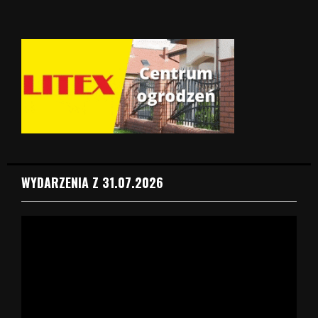
WYDARZENIA Z 31.07.2026
O
d
t
w
a
r
z