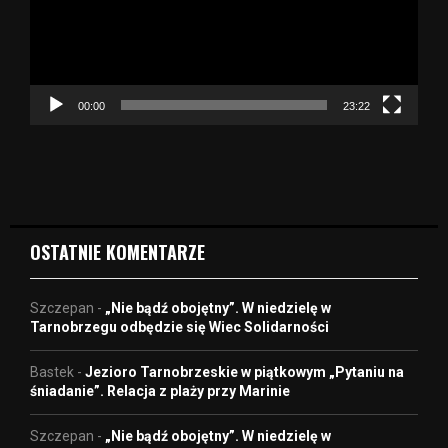
a
r
z
a
c
z
00:00
23:22
v
i
d
e
o
OSTATNIE KOMENTARZE
Szczepan
-
„Nie bądź obojętny”. W niedzielę w
Tarnobrzegu odbędzie się Wiec Solidarności
Bastek
-
Jezioro Tarnobrzeskie w piątkowym „Pytaniu na
śniadanie”. Relacja z plaży przy Marinie
Szczepan
-
„Nie bądź obojętny”. W niedzielę w