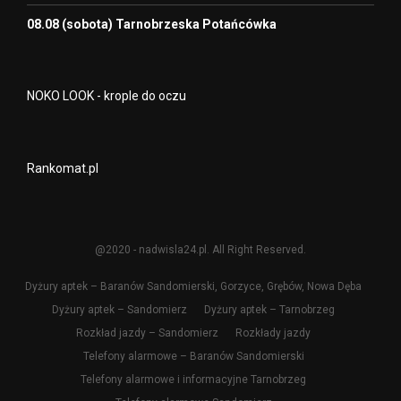
08.08 (sobota) Tarnobrzeska Potańcówka
NOKO LOOK - krople do oczu
Rankomat.pl
@2020 - nadwisla24.pl. All Right Reserved.
Dyżury aptek – Baranów Sandomierski, Gorzyce, Grębów, Nowa Dęba
Dyżury aptek – Sandomierz
Dyżury aptek – Tarnobrzeg
Rozkład jazdy – Sandomierz
Rozkłady jazdy
Telefony alarmowe – Baranów Sandomierski
Telefony alarmowe i informacyjne Tarnobrzeg