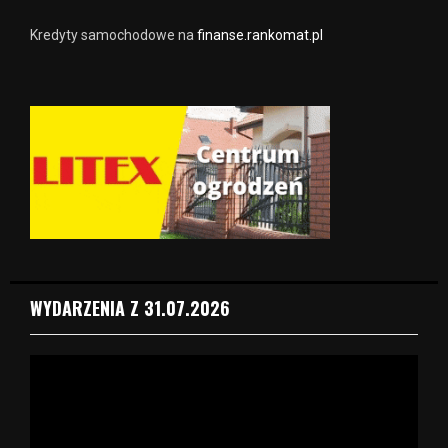
Kredyty samochodowe na
finanse.rankomat.pl
WYDARZENIA Z 31.07.2026
O
d
t
w