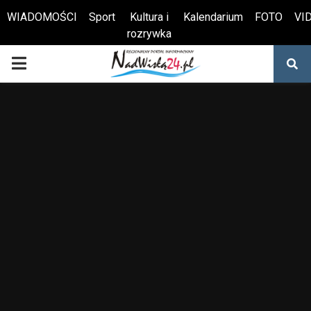
WIADOMOŚCI
Sport
Kultura i
Kalendarium
FOTO
VI
rozrywka
Otwórz pasek narzędzi
PRIMARY
MENU