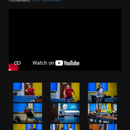
foto&video:
Piotr Morawski