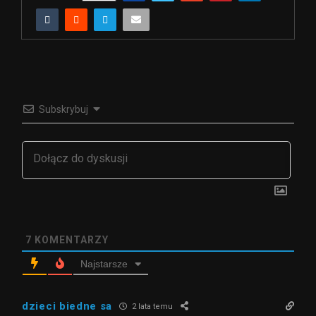
Subskrybuj
7
KOMENTARZY
Najstarsze
dzieci biedne sa
2 lata temu