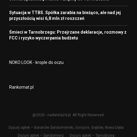
Sytuacja w TTBS. Spółka zarabia na bieżąco, ale nad jej
przyszłością wisi 6,8 mln zł roszczeń
Śmieci w Tarnobrzegu: Przejrzane deklaracje, rozmowy z
FCC i ryzyko wyczerpania budżetu
NOKO LOOK - krople do oczu
Rankomat.pl
@2020 - nadwisla24.pl. All Right Reserved.
Dyżury aptek – Baranów Sandomierski, Gorzyce, Grębów, Nowa Dęba
Dyżury aptek – Sandomierz
Dyżury aptek – Tarnobrzeg