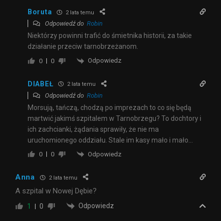
Boruta
2 lata temu
Odpowiedź do
Robin
Niektórzy powinni trafić do śmietnika historii, za takie
działanie przeciw tarnobrzeżanom.
Odpowiedz
0
0
DIABEŁ
2 lata temu
Odpowiedź do
Robin
Morsują, tańczą, chodzą po imprezach to co się będą
martwić jakimś szpitalem w Tarnobrzegu? To dochtory i
ich zachcianki, żądania sprawiły, że nie ma
uruchomionego oddziału. Stale im kasy mało i mało…
Odpowiedz
0
0
Anna
2 lata temu
A szpital w Nowej Dębie?
Odpowiedz
1
0