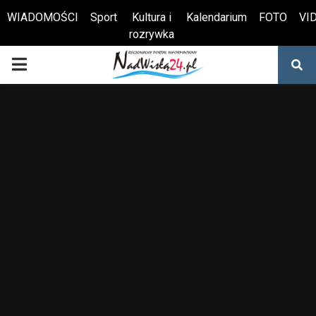
WIADOMOŚCI
Sport
Kultura i
Kalendarium
FOTO
VI
rozrywka
Otwórz pasek narzędzi
PRIMARY
MENU