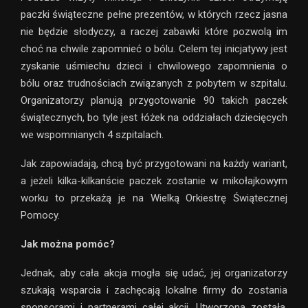
paczki świąteczne pełne prezentów, w których rzecz jasna
nie będzie słodyczy, a raczej zabawki które pozwolą im
choć na chwile zapomnieć o bólu. Celem tej inicjatywy jest
zyskanie uśmiechu dzieci i chwilowego zapomnienia o
bólu oraz trudnościach związanych z pobytem w szpitalu.
Organizatorzy planują przygotowanie 90 takich paczek
świątecznych, bo tyle jest łóżek na oddziałach dziecięcych
we wspomnianych 4 szpitalach.
Jak zapowiadają, chcą być przygotowani na każdy wariant,
a jeżeli kilka-kilkanście paczek zostanie w mikołajkowym
worku to przekażą je na Wielką Orkiestrę Świątecznej
Pomocy.
Jak można pomóc?
Jednak, aby cała akcja mogła się udać, jej organizatorzy
szukają wsparcia i zachęcają lokalne firmy do zostania
sponsorami i partnerami całej akcji. Utworzona została,