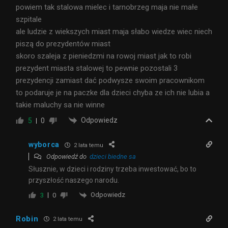
powiem tak stalowa mielec i tarnobrzeg maja nie małe
szpitale
ale ludzie z wiekszych miast maja słabo wiedze wiec niech
piszą do prezydentów miast
skoro szaleja z pieniedzmi na rowoj miast jak to robi
prezydent miasta stalowej to pewnie pozostali 3
prezydencji zamiast dać podwysze swoim pracownikom
to podaruje je na paczke dla dzieci chyba ze ich nie lubia a
takie maluchy sa nie winne
Odpowiedz
5
0
wyborca
2 lata temu
Odpowiedź do
dzieci biedne sa
Słusznie, w dzieci i rodziny trzeba inwestować, bo to
przyszłość naszego narodu.
Odpowiedz
3
0
Robin
2 lata temu