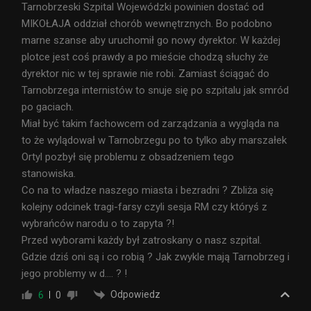
Tarnobrzeski Szpital Wojewódzki powinien dostać od
MIKOŁAJA oddział chorób wewnętrznych. Bo podobno
marne szanse aby uruchomił go nowy dyrektor. W każdej
plotce jest coś prawdy a po mieście chodzą słuchy że
dyrektor nic w tej sprawie nie robi. Zamiast ściągać do
Tarnobrzega internistów to snuje się po szpitalu jak smród
po gaciach.
Miał być takim fachowcem od zarządzania a wygląda na
to że wylądował w Tarnobrzegu po to tylko aby marszałek
Ortyl pozbył się problemu z obsadzeniem tego
stanowiska.
Co na to władze naszego miasta i bezradni ? Zbliża się
kolejny odcinek tragi-farsy czyli sesja RM czy któryś z
wybrańców narodu o to zapyta ?!
Przed wyborami każdy był zatroskany o nasz szpital.
Gdzie dziś oni są i co robią ? Jak zwykle mają Tarnobrzeg i
jego problemy w d…. ? !
Odpowiedz
6
0