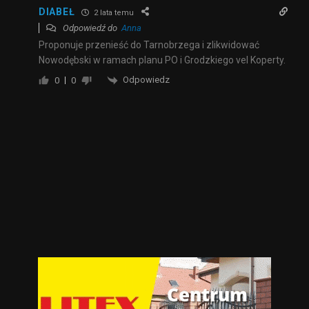
DIABEŁ
2 lata temu
Odpowiedź do
Anna
Proponuje przenieść do Tarnobrzega i zlikwidować
Nowodębski w ramach planu PO i Grodzkiego vel Koperty.
Odpowiedz
0
0