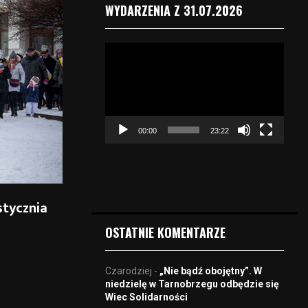
WYDARZENIA Z 31.07.2026
O
d
t
w
a
r
00:00
23:22
z
a
c
z
v
stycznia
i
d
OSTATNIE KOMENTARZE
e
o
Czarodziej
-
„Nie bądź obojętny”. W
niedzielę w Tarnobrzegu odbędzie się
Wiec Solidarności