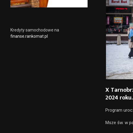
Kredyty samochodowe na
finanse.rankomat.pl
X Tarnobrz
2024 roku.
Program urocz
Msze św. w pa