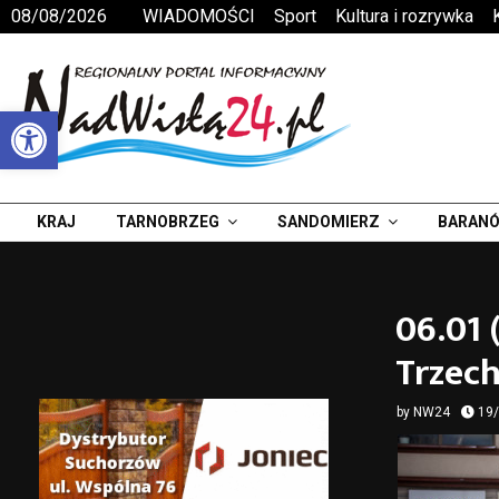
08/08/2026
WIADOMOŚCI
Sport
Kultura i rozrywka
Otwórz pasek narzędzi
KRAJ
TARNOBRZEG
SANDOMIERZ
BARANÓ
06.01 
Trzech
by
NW24
19