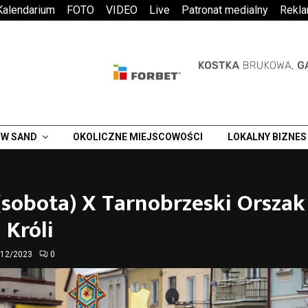
Kalendarium
FOTO
VIDEO
Live
Patronat medialny
Rekl
W SAND
OKOLICZNE MIEJSCOWOŚCI
LOKALNY BIZNES
(sobota) X Tarnobrzeski Orszak
 Króli
/12/2023
0