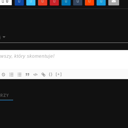
0
j
{}
[+]
RZY