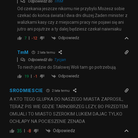
Odpowiedź do
TmM
Od czekania jeszcze nikomu nie przybylo.Możesz sobie
czekać do końca świata I dwa dni dłużej.Żaden minister z
walizkami kasy czy z miejscami pracy nie pojawi się ani
jutro ani pojutrze a ty dalej będziesz czekał naiwniaku
Odpowiedz
7
-12
TmM
2 lata temu
Odpowiedź do
Tycjan
To niech jedzie do Stalowej Woli tam go potrzebują.
Odpowiedz
19
-1
SRODMIESCIE
2 lata temu
A KTO TEGO GLUPKA DO NASZEGO MIASTA ZAPROSIL,
TERAZ PIS WIE GDZIE TARNOBRZEG LEZY, BO PRZEDTEM
OMIJALI TO MIASTO SZEROKIM LUKIEM DAJAC TYLKO
OCHLAPY NA POCIESZENIE ZENADA
Odpowiedz
35
-8