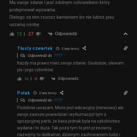
Ma swoje zdanie i jest zdolnym człowiekiem który
podejmował wyzwania.
Dlatego za nim rzucisz kamieniem bo nie lubisz pisu
uszanuj osobę
Odpowiedz
13
-27
Tłusty czwartek
2 lata temu
Odpowiedź do
7777
Każdy ma prawo mieć swoje zdanie. Osobiście, olewam
pis i jego członków
Odpowiedz
16
-5
Polak
2 lata temu
Odpowiedź do
7777
Podobnie uważam. Może jest wibracyjny (nerwowy) ale
swoje zawsze powiedział i wytłumaczył tym z
opozycyjnej partii, że kasa jednak była na szkolnictwo
wydana i to duża. Tak poza tym to jest przeciwny,
nazwijmy to delikatnie, dziwnym zachowaniem ludzi i