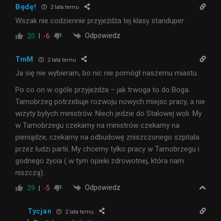
Będę!
2 lata temu
Wszak nie codziennie przyjeżdża tej klasy standuper
Odpowiedz
20
-6
TmM
2 lata temu
Ja się nie wybieram, bo nic nie pomógł naszemu miastu.
Po co on w ogóle przyjeżdża – jak trwoga to do Boga.
Tarnobrzeg potrzebuje rozwoju nowych miejsc pracy, a nie
wizyty byłych ministrów. Niech jedzie do Stalowej woli. My
w Tarnobrzegu czekamy na ministrów czekamy na
pieniądze, czekamy na odbudowę zniszczonego szpitala
przez ludzi partii. My chcemy tylko pracy w Tarnobrzegu i
godnego życia ( w tym opieki zdrowotnej, która nam
niszczą)..
Odpowiedz
39
-5
Tycjan
2 lata temu