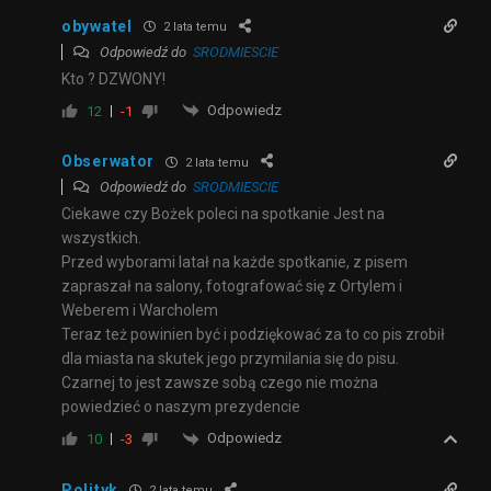
obywatel
2 lata temu
Odpowiedź do
SRODMIESCIE
Kto ? DZWONY!
Odpowiedz
12
-1
Obserwator
2 lata temu
Odpowiedź do
SRODMIESCIE
Ciekawe czy Bożek poleci na spotkanie Jest na
wszystkich.
Przed wyborami latał na każde spotkanie, z pisem
zapraszał na salony, fotografować się z Ortylem i
Weberem i Warcholem
Teraz też powinien być i podziękować za to co pis zrobił
dla miasta na skutek jego przymilania się do pisu.
Czarnej to jest zawsze sobą czego nie można
powiedzieć o naszym prezydencie
Odpowiedz
10
-3
Polityk
2 lata temu