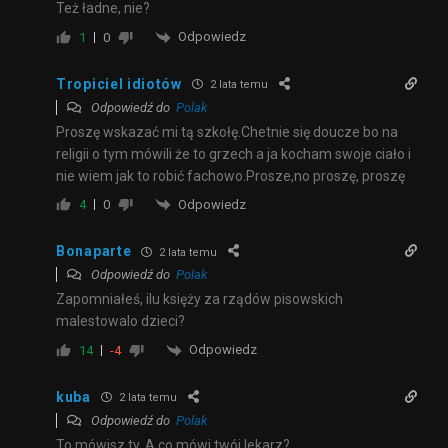
Też ładne, nie?
Odpowiedz
1
0
Tropiciel idiotów
2 lata temu
Odpowiedź do
Polak
Proszę wskazać mi tą szkołę.Chetnie się doucze bo na
religii o tym mówili że to grzech a ja kocham swoje ciało i
nie wiem jak to robić fachowo.Prosze,no proszę, proszę
Odpowiedz
4
0
Bonaparte
2 lata temu
Odpowiedź do
Polak
Zapomniałeś, ilu księży za rządów pisowskich
malestowalo dzieci?
Odpowiedz
14
-4
kuba
2 lata temu
Odpowiedź do
Polak
To mówisz ty. A co mówi twój lekarz?