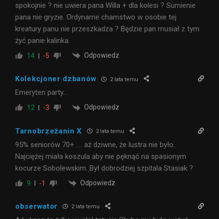
spokojnie ? nie uwiera pana Willa + dla kolesi ? Sumienie
pana nie gryzie. Ordynarne chamstwo w osobie tej
kreatury panu nie przeszkadza ? Będzie pan musiał z tym
żyć panie kalinka.
Odpowiedz
14
-5
Kolekcjoner dzbanów
2 lata temu
Emeryten party…
Odpowiedz
12
-3
Tarnobrzeżanin X
2 lata temu
95% seniorów 70+ …. aż dziwne, że lustra nie było.
Najciężej miała koszula aby nie pęknąć na spasionym
kocurze Sobolewskim. Był dobrodziej szpitala Stasiak ?
Odpowiedz
9
-1
obserwator
2 lata temu