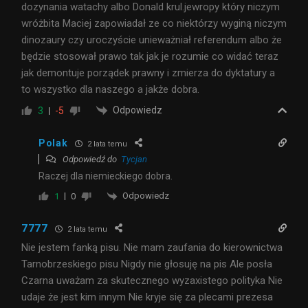
dozynania watachy albo Donald krul.jewropy który niczym
wróżbita Maciej zapowiadał ze co niektórzy wyginą niczym
dinozaury czy uroczyście unieważniał referendum albo że
będzie stosował prawo tak jak je rozumie co widać teraz
jak demontuje porządek prawny i zmierza do dyktatury a
to wszystko dla naszego a jakże dobra.
Odpowiedz
3
-5
Polak
2 lata temu
Odpowiedź do
Tycjan
Raczej dla niemieckiego dobra.
Odpowiedz
1
0
7777
2 lata temu
Nie jestem fanką pisu. Nie mam zaufania do kierownictwa
Tarnobrzeskiego pisu Nigdy nie głosuję na pis Ale posła
Czarna uważam za skutecznego wyzaxistego polityka Nie
udaje że jest kim innym Nie kryje się za plecami prezesa