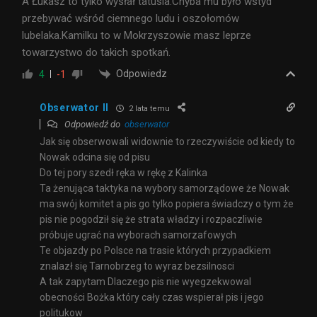
A Łukasz to tylko wysłał tatusia.Chyba mu było wstyd
przebywać wśród ciemnego ludu i oszołomów
lubelaka.Kamilku to w Mokrzyszowie masz leprze
towarzystwo do takich spotkań.
Odpowiedz
4
-1
Obserwator II
2 lata temu
Odpowiedź do
obserwator
Jak się obserwowali widownie to rzeczywiście od kiedy to
Nowak odcina się od pisu
Do tej pory szedł ręka w rękę z Kalinka
Ta żenująca taktyka na wybory samorządowe że Nowak
ma swój komitet a pis go tylko popiera świadczy o tym że
pis nie pogodził się że strata władzy i rozpaczliwie
próbuje ugrać na wyborach samorzafowych
Te objazdy po Polsce na trasie których przypadkiem
znalazł się Tarnobrzeg to wyraz bezsilnosci
A tak zapytam Dlaczego pis nie wyegzekwowal
obecności Bożka który cały czas wspierał pis i jego
politukow