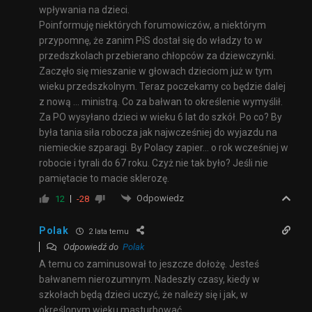
wpływania na dzieci.
Poinformuję niektórych forumowiczów, a niektórym
przypomnę, że zanim PiS dostał się do władzy to w
przedszkolach przebierano chłopców za dziewczynki.
Zaczęło się mieszanie w głowach dzieciom już w tym
wieku przedszkolnym. Teraz poczekamy co będzie dalej
z nową … ministrą. Co za bałwan to określenie wymyślił.
Za PO wysyłano dzieci w wieku 6 lat do szkół. Po co? By
była tania siła robocza jak najwcześniej do wyjazdu na
niemieckie szparagi. By Polacy zapier… o rok wcześniej w
robocie i tyrali do 67 roku. Czyż nie tak było? Jeśli nie
pamiętacie to macie sklerozę.
Odpowiedz
12
-28
Polak
2 lata temu
Odpowiedź do
Polak
A temu co zaminusował to jeszcze dołożę. Jesteś
bałwanem nierozumnym. Nadeszły czasy, kiedy w
szkołach będą dzieci uczyć, że należy się i jak, w
określonym wieku masturbować.