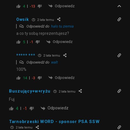
Odpowiedz
4
-13
Owsik
2 lata temu
Odpowiedź do
halo tu ziemia
a co ty sobą reprezentujesz?
Odpowiedz
5
-1
***** ***
2 lata temu
Odpowiedź do
walt
100%
Odpowiedz
14
-3
Buszujący+w+ryżu
2 lata temu
Fuj
Odpowiedz
4
-1
Tarnobrzeski WORD - sponsor PSA SSW
2 lata temu