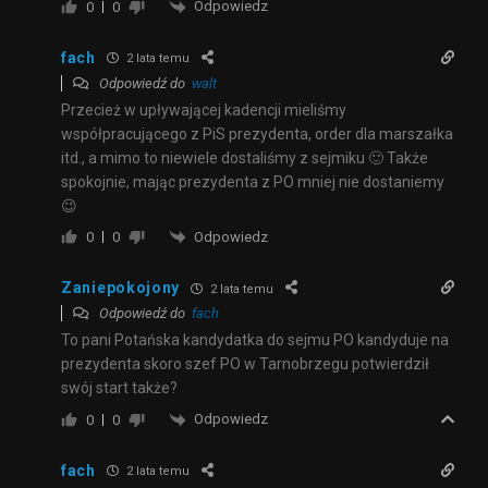
Odpowiedz
0
0
fach
2 lata temu
Odpowiedź do
walt
Przecież w upływającej kadencji mieliśmy
współpracującego z PiS prezydenta, order dla marszałka
itd., a mimo to niewiele dostaliśmy z sejmiku 🙂 Także
spokojnie, mając prezydenta z PO mniej nie dostaniemy
😉
Odpowiedz
0
0
Zaniepokojony
2 lata temu
Odpowiedź do
fach
To pani Potańska kandydatka do sejmu PO kandyduje na
prezydenta skoro szef PO w Tarnobrzegu potwierdził
swój start także?
Odpowiedz
0
0
fach
2 lata temu