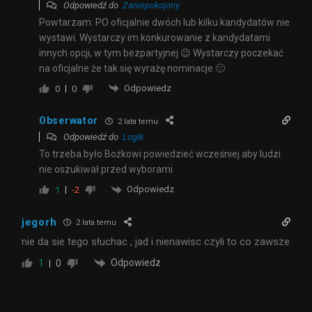
Odpowiedź do
Zaniepokojony
Powtarzam: PO oficjalnie dwóch lub kilku kandydatów nie
wystawi. Wystarczy im konkurowanie z kandydatami
innych opcji, w tym bezpartyjnej 😉 Wystarczy poczekać
na oficjalne że tak się wyrażę nominacje 🙂
Odpowiedz
0
0
Obserwator
2 lata temu
Odpowiedź do
Logik
To trzeba było Bożkowi powiedzieć wcześniej aby ludzi
nie oszukiwał przed wyborami
Odpowiedz
1
-2
jegorh
2 lata temu
nie da sie tego słuchac , jad i nienawisc czyli to co zawsze
Odpowiedz
1
0