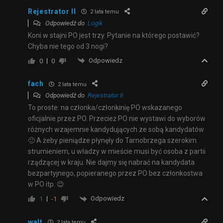
Rejestrator II
2 lata temu
Odpowiedź do
Logik
Koni w stajni PO jest trzy. Pytanie na którego postawić?
Chyba nie tego od 3 nogi?
Odpowiedz
0
0
fach
2 lata temu
Odpowiedź do
Rejestrator II
To proste: na członka/członkinię PO wskazanego
oficjalnie przez PO. Przecież PO nie wystawi do wyborów
różnych wzajemnie kandydujących ze sobą kandydatów
🙂 A żeby pieniądze płynęły do Tarnobrzega szerokim
strumieniem, u władzy w mieście musi być osoba z partii
rządzącej w kraju. Nie dajmy się nabrać na kandydata
bezpartyjnego, popieranego przez PO bez członkostwa
w PO itp. 😉
Odpowiedz
1
-1
walt
2 lata temu