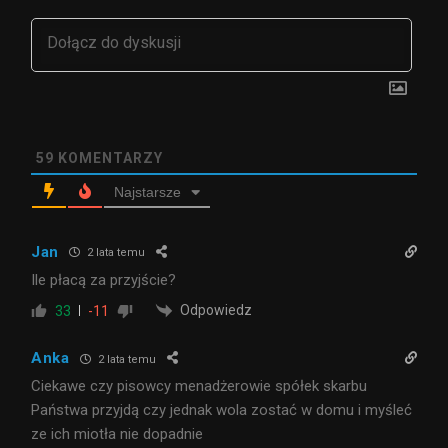
59
KOMENTARZY
Najstarsze
Jan
2 lata temu
Ile płacą za przyjście?
Odpowiedz
33
-11
Anka
2 lata temu
Ciekawe czy pisowcy menadżerowie spółek skarbu
Państwa przyjdą czy jednak wola zostać w domu i myśleć
ze ich miotła nie dopadnie