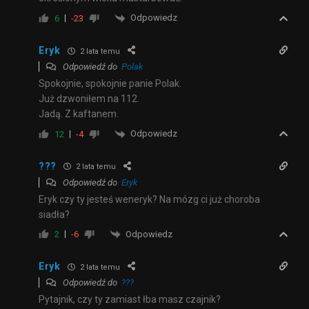
Odpowiedz
6
-23
Eryk
2 lata temu
Odpowiedź do
Polak
Spokojnie, spokojnie panie Polak.
Już dzwoniłem na 112.
Jadą. Z kaftanem.
Odpowiedz
12
-4
???
2 lata temu
Odpowiedź do
Eryk
Eryk czy ty jesteś weneryk? Na mózg ci już choroba
siadła?
Odpowiedz
2
-6
Eryk
2 lata temu
Odpowiedź do
???
Pytajnik, czy ty zamiast łba masz czajnik?