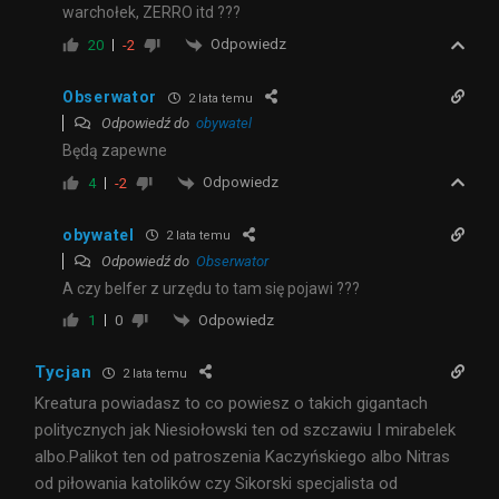
warchołek, ZERRO itd ???
Odpowiedz
20
-2
Obserwator
2 lata temu
Odpowiedź do
obywatel
Będą zapewne
Odpowiedz
4
-2
obywatel
2 lata temu
Odpowiedź do
Obserwator
A czy belfer z urzędu to tam się pojawi ???
Odpowiedz
1
0
Tycjan
2 lata temu
Kreatura powiadasz to co powiesz o takich gigantach
politycznych jak Niesiołowski ten od szczawiu I mirabelek
albo.Palikot ten od patroszenia Kaczyńskiego albo Nitras
od piłowania katolików czy Sikorski specjalista od