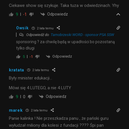
Ciekawe show się szykuje. Taka tuza w odwiedzinach. Yhy
Odpowiedz
9
-1
Owsik
2 lata temu
Odpowiedź do
Tarnobrzeski WORD - sponsor PSA SSW
sponsoring ? za chwilę będą w upadłości bo pozostaną
tylko długi
Odpowiedz
5
-1
kratata
2 lata temu
Były minister edukacji…
Mówi się 4 LUTEGO, a nie 4 LUTY
Odpowiedz
9
0
marek
2 lata temu
Panie kalinka ! Nie przeszkadza panu , że pański guru
wyłudzał miliony dla kolesi z fundacji ???? Śpi pan