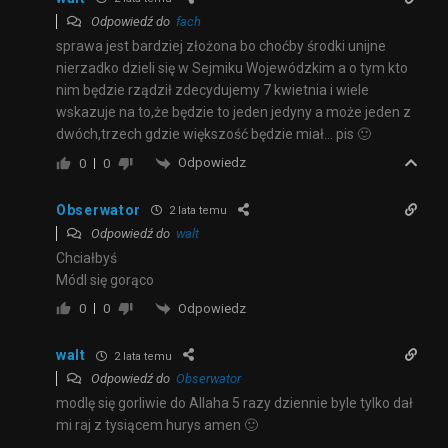
Odpowiedź do
fach
sprawa jest bardziej złożona bo choćby środki unijne
nierzadko dzieli się w Sejmiku Wojewódzkim a o tym kto
nim będzie rządził zdecydujemy 7 kwietnia i wiele
wskazuje na to,że będzie to jeden jedyny a może jeden z
dwóch,trzech gdzie większość będzie miał… pis 🙂
Odpowiedz
0
0
Obserwator
2 lata temu
Odpowiedź do
walt
Chciałbyś
Módl się gorąco
Odpowiedz
0
0
walt
2 lata temu
Odpowiedź do
Obserwator
modlę się gorliwie do Allaha 5 razy dziennie byle tylko dał
mi raj z tysiącem hurys amen 🙂