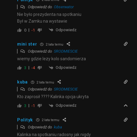
Odpowiedź do
Obserwator
Nie było prezydenta na spotkaniu
Był w Zamku na wystawie
Odpowiedz
0
-1
mini ster
2 lata temu
Odpowiedź do
SRODMIESCIE
wiemy gdzie lezy kolo sandomierza
Odpowiedz
3
-4
kuba
2 lata temu
Odpowiedź do
SRODMIESCIE
Kto zaprosił ???? Kalinka opcja ukryta
Odpowiedz
3
-1
Polityk
2 lata temu
Odpowiedź do
kuba
Kalinka na spotkaniu radosny jak nigdy