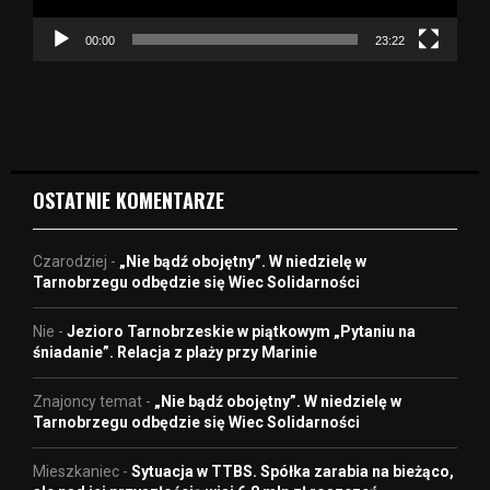
c
z
00:00
23:22
v
i
d
e
o
OSTATNIE KOMENTARZE
Czarodziej
-
„Nie bądź obojętny”. W niedzielę w
Tarnobrzegu odbędzie się Wiec Solidarności
Nie
-
Jezioro Tarnobrzeskie w piątkowym „Pytaniu na
śniadanie”. Relacja z plaży przy Marinie
Znajoncy temat
-
„Nie bądź obojętny”. W niedzielę w
Tarnobrzegu odbędzie się Wiec Solidarności
Mieszkaniec
-
Sytuacja w TTBS. Spółka zarabia na bieżąco,