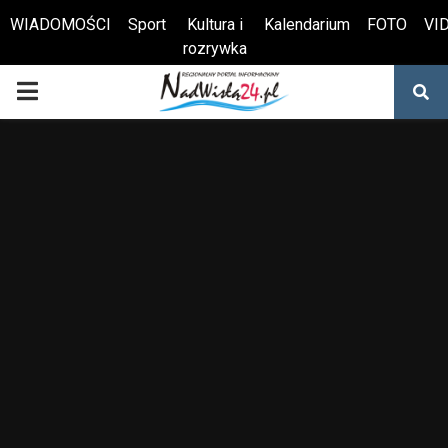
WIADOMOŚCI
Sport
Kultura i
Kalendarium
FOTO
VI
rozrywka
Otwórz pasek narzędzi
PRIMARY
MENU