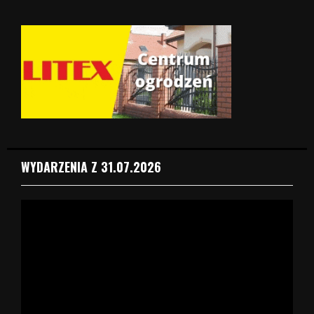
WYDARZENIA Z 31.07.2026
O
d
t
w
a
r
z
a