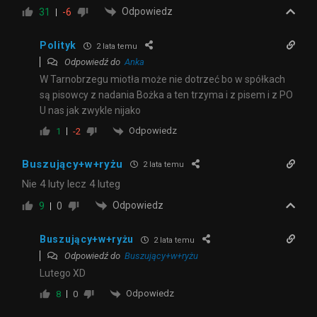
Odpowiedz
31
-6
Polityk
2 lata temu
Odpowiedź do
Anka
W Tarnobrzegu miotła może nie dotrzeć bo w spółkach
są pisowcy z nadania Bożka a ten trzyma i z pisem i z PO
U nas jak zwykle nijako
Odpowiedz
1
-2
Buszujący+w+ryżu
2 lata temu
Nie 4 luty lecz 4 luteg
Odpowiedz
9
0
Buszujący+w+ryżu
2 lata temu
Odpowiedź do
Buszujący+w+ryżu
Lutego XD
Odpowiedz
8
0