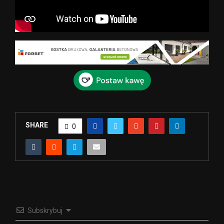
SHARE
0
Subskrybuj