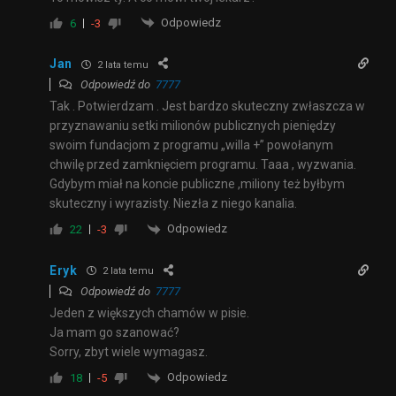
Odpowiedz
6
-3
Jan
2 lata temu
Odpowiedź do
7777
Tak . Potwierdzam . Jest bardzo skuteczny zwłaszcza w
przyznawaniu setki milionów publicznych pieniędzy
swoim fundacjom z programu „willa +” powołanym
chwilę przed zamknięciem programu. Taaa , wyzwania.
Gdybym miał na koncie publiczne ,miliony też byłbym
skuteczny i wyrazisty. Niezła z niego kanalia.
Odpowiedz
22
-3
Eryk
2 lata temu
Odpowiedź do
7777
Jeden z większych chamów w pisie.
Ja mam go szanować?
Sorry, zbyt wiele wymagasz.
Odpowiedz
18
-5