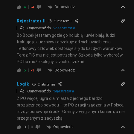
Odpowiedz
4
-4
Rejestrator II
2 lata temu
Odpowiedź do
Obserwator II
Bo Bożek jest tam gdzie go hołubią i uwielbiają, ludzi
traktuje jak uczniów i oczekuje od nich uwielbienia.
Teflonowy człowiek dostosuje się do każdych warunków.
Teraz PiS mu nie jest potrzebny. Szkoda tylko wyborców
PO bo może kolejny raz ich oszukać.
Odpowiedz
6
-1
Logik
2 lata temu
Odpowiedź do
Rejestrator II
Z PO więcej ugra dla miasta z jednego bardzo
prozaicznego powodu – to PO z racji rządzenia w Polsce,
rozdysponowuje środki. Gramy z wygranym koniem, a nie
przegranym z zadyszką.
Odpowiedz
0
0