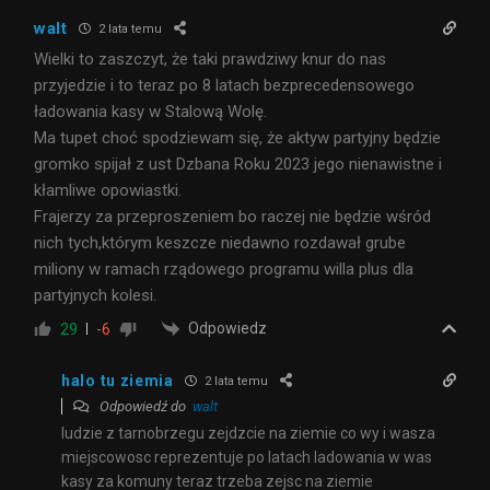
walt
2 lata temu
Wielki to zaszczyt, że taki prawdziwy knur do nas
przyjedzie i to teraz po 8 latach bezprecedensowego
ładowania kasy w Stalową Wolę.
Ma tupet choć spodziewam się, że aktyw partyjny będzie
gromko spijał z ust Dzbana Roku 2023 jego nienawistne i
kłamliwe opowiastki.
Frajerzy za przeproszeniem bo raczej nie będzie wśród
nich tych,którym keszcze niedawno rozdawał grube
miliony w ramach rządowego programu willa plus dla
partyjnych kolesi.
Odpowiedz
29
-6
halo tu ziemia
2 lata temu
Odpowiedź do
walt
ludzie z tarnobrzegu zejdzcie na ziemie co wy i wasza
miejscowosc reprezentuje po latach ladowania w was
kasy za komuny teraz trzeba zejsc na ziemie