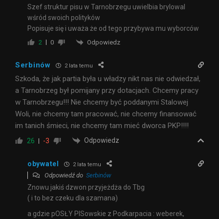
Szef struktur pisu w Tarnobrzegu uwielbia brylowal
wśród swoich polityków
Popisuje się i uważa że od tego przybywa mu wyborców
Odpowiedz
2
0
Serbinów
2 lata temu
Szkoda, że jak partia była u władzy nikt nas nie odwiedzał,
a Tarnobrzeg był pomijany przy dotacjach. Chcemy pracy
w Tarnobrzegu!!! Nie chcemy być poddanymi Stalowej
Woli, nie chcemy tam pracować, nie chcemy finansować
im tanich śmieci, nie chcemy tam mieć dworca PKP!!!!
Odpowiedz
26
-3
obywatel
2 lata temu
Odpowiedź do
Serbinów
Znowu jakiś dzwon przyjeżdża do Tbg
( i to bez czeku dla szamana)
a gdzie pOSŁY PISowskie z Podkarpacia : weberek,