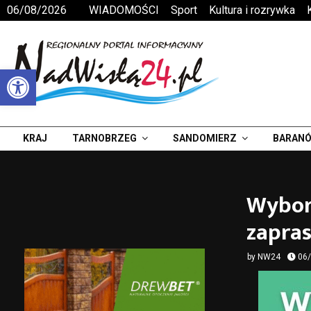
06/08/2026
WIADOMOŚCI
Sport
Kultura i rozrywka
Otwórz pasek narzędzi
KRAJ
TARNOBRZEG
SANDOMIERZ
BARANÓ
Wybor
zapra
by
NW24
06