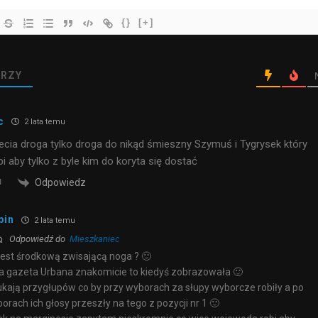
{}
[+]
RZY
c
2 lata temu
rzecia droga tylko droga do nikąd śmieszny Szymuś i Tygrysek który
i aby tylko z byle kim do koryta się dostać
Odpowiedz
bin
2 lata temu
Odpowiedź do
Mieszkaniec
jest środkową zwisającą noga ? 🙂
a gazeta Urbana znakomicie to kiedyś zobrazowała 🙂
kają przygłupów co by przy wyborach za słupy wyborcze robiły a po
orach ich głosy przeszły na tego z pozycji nr 1 🙂