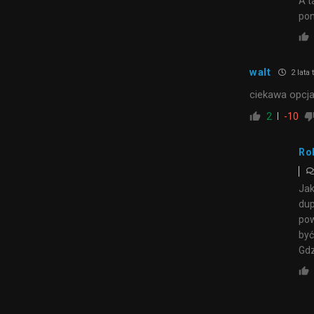
A t
pon
walt
2 lata
ciekawa opcja
2
-10
Ro
Jak
dup
pow
być
Gdz