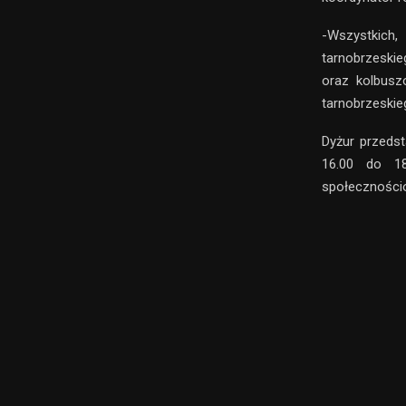
-Wszystkich
tarnobrzeskie
oraz kolbusz
tarnobrzeskieg
Dyżur przeds
16.00 do 18
społeczności