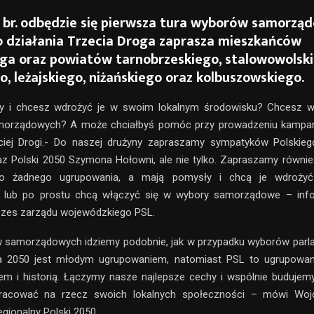
a br. odbędzie się pierwsza tura wyborów samorzą
 działania Trzecia Droga zaprasza mieszkańców
ga oraz powiatów tarnobrzeskiego, stalowowolski
o, leżajskiego, niżańskiego oraz kolbuszowskiego.
 i chcesz wdrożyć je w swoim lokalnym środowisku? Chcesz 
orządowych? A może chciałbyś pomóc przy prowadzeniu kampan
ciej Drogi.- Do naszej drużyny zapraszamy sympatyków Polskieg
 Polski 2050 Szymona Hołowni, ale nie tylko. Zapraszamy równie
do żadnego ugrupowania, a mają pomysły i chcą je wdrożyć
 lub po prostu chcą włączyć się w wybory samorządowe – inf
ezes zarządu wojewódzkiego PSL.
 samorządowych idziemy podobnie, jak w przypadku wyborów parl
a 2050 jest młodym ugrupowaniem, natomiast PSL to ugrupowa
m i historią. Łączymy nasze najlepsze cechy i wspólnie budujemy
racować na rzecz swoich lokalnych społeczności – mówi Woj
egionalny Polski 2050.