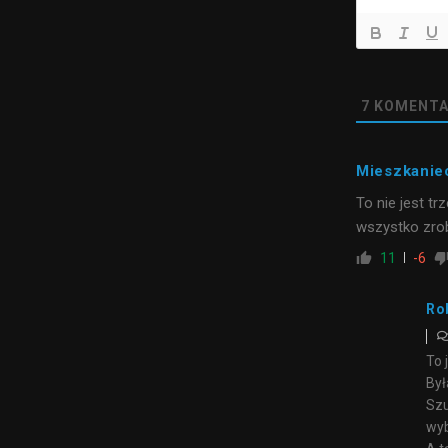
7
KOMENTA
Mieszkanie
To nie jest t
wszystko zrob
11
-6
Ro
To 
Był
Szu
wyb