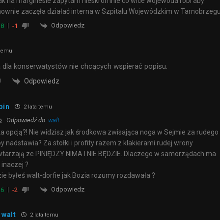
ak na marginesie zapytam nieskromnie co wice wojewoda robi aby
ownie zaczęła działać interna w Szpitalu Wojewódzkim w Tarnobrzeg
Odpowiedz
8
-1
 temu
 dla konserwatystów nie chcących wspierać popisu.
Odpowiedz
bin
2 lata temu
Odpowiedź do
walt
a opcją?! Nie widzisz jak środkowa zwisająca noga w Sejmie za rudego
y nadstawia? Za stołki i profity razem z klakierami rudej wrony
tarzają ze PINIĘDZY NIMA I NIE BĘDZIE. Dlaczego w samorządach ma
 inaczej ?
ie byłeś walt-dorfie jak Bozia rozumy rozdawała ?
Odpowiedz
6
-2
walt
2 lata temu