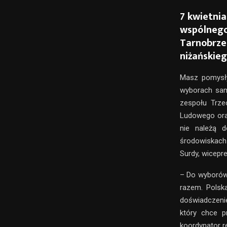
7 kwietni
wspólnego
Tarnobrze
niżańskieg
Masz pomysły
wyborach sam
zespołu Trze
Ludowego oraz
nie należą 
środowiskach
Surdy, wicepr
– Do wyborów
razem. Polsk
doświadczenie
który chce p
koordynator r