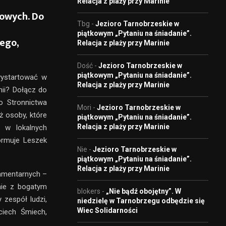
Relacja z plaży przy Marinie
dowych. Do
Tbg
-
Jezioro Tarnobrzeskie w
piątkowym „Pytaniu na śniadanie”.
ego,
Relacja z plaży przy Marinie
Dość
-
Jezioro Tarnobrzeskie w
piątkowym „Pytaniu na śniadanie”.
wystartować w
Relacja z plaży przy Marinie
ii? Dołącz do
o Stronnictwa
Mori
-
Jezioro Tarnobrzeskie w
ż osoby, które
piątkowym „Pytaniu na śniadanie”.
Relacja z plaży przy Marinie
 w lokalnych
ormuje Leszek
Nie
-
Jezioro Tarnobrzeskie w
piątkowym „Pytaniu na śniadanie”.
Relacja z plaży przy Marinie
amentarnych –
nie z bogatym
blokers
-
„Nie bądź obojętny”. W
 zespół ludzi,
niedzielę w Tarnobrzegu odbędzie się
Wiec Solidarności
ciech Śmiech,