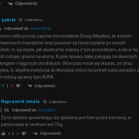
Odpowiedz
 pakiet
2 lata temu
Odpowiedź do
znam temat
stwo radni proszę zapytać komendanta Straży Miejskiej, ile zostało
tawionych mandatów oraz pouczeń za niesprzątanie po swoich
ilach, to się okaże, jak skutecznie walczą z tym procederem, a nie w tej
ili rozbijać gówno na atomy. A psie sprawy dalej zalegają na skwerach,
kingach i najgorsze chodnikach. Wówczas może się okazać, ze straż
jska, to zbędna instytucja do likwidacji, która nie potrafi sobie poradzić 
prostszą sprawą typu KUPA.
Odpowiedz
12
-1
Naprawnik świata
2 lata temu
Odpowiedź do
Psi pakiet
Za to dzielnie sprawdzają czy opłacony jest bilet przez kierowcę, w
parkomacie w centrum wsi Tbg.
Odpowiedz
6
-1