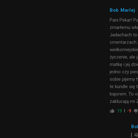
Bob Marlej
Pani Pekar! P
zmarłemu właś
Jadachach to
cmentarzach. 
wielkomiejski
życzenie, ale 
matkę i jej d
jedno czy pie
sobie pijemy h
te kundle się
bajorem. To o
zakłucają mi 
19
-9
Bo