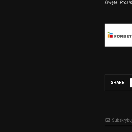
święte. Pros
SHARE
Subskrybu