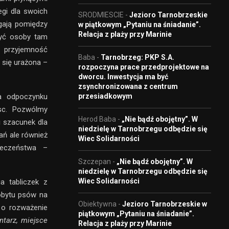
egi dla swoich
SRODMIESCIE
-
Jezioro Tarnobrzeskie
gają pomiędzy
w piątkowym „Pytaniu na śniadanie”.
Relacja z plaży przy Marinie
zyć osoby tam
ą przyjemność
Baba
-
Tarnobrzeg: PKP S.A.
 się urażona –
rozpoczyna prace przedprojektowe na
dworcu. Inwestycja ma być
zsynchronizowana z centrum
przesiadkowym
ca odpoczynku
sc. Pozwólmy
Herod Baba
-
„Nie bądź obojętny”. W
i szacunek dla
niedzielę w Tarnobrzegu odbędzie się
ań ale również
Wiec Solidarności
ieczeństwa –
Szczepan
-
„Nie bądź obojętny”. W
niedzielę w Tarnobrzegu odbędzie się
Wiec Solidarności
a tabliczek z
obytu psów na
Obiektywna
-
Jezioro Tarnobrzeskie w
 o rozważenie
piątkowym „Pytaniu na śniadanie”.
tarz, miejsce
Relacja z plaży przy Marinie