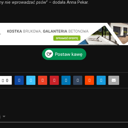
imy nie wprowadzać psów
” – dodała Anna Pekar.
0
j