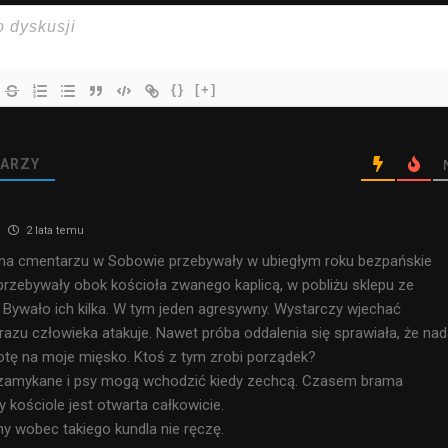
{}
[+]
ARZY
2 lata temu
e na cmentarzu w Sobowie przebywały w ubiegłym roku bezpańskie
rzebywały obok kościoła zwanego kaplicą, w pobliżu sklepu ze
 Bywało ich kilka. W tym jeden agresywny. Wystarczy wjechać
razu człowieka atakuje. Nawet próba oddalenia się sprawiała, że nad
otę na moje mięsko. Ktoś z tym zrobi porządek?
ezamykane i psy mogą wchodzić kiedy zechcą. Czasem brama
 kościole jest otwarta całkowicie.
y wobec takiego kundla nie ręczę.