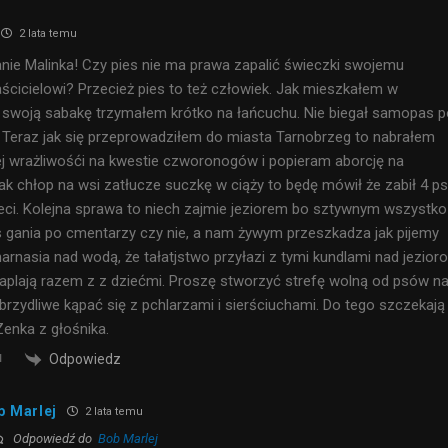
2 lata temu
anie Malinka! Czy pies nie ma prawa zapalić świeczki swojemu
cicielowi? Przecież pies to też człowiek. Jak mieszkałem w
 swoją sabakę trzymałem krótko na łańcuchu. Nie biegał samopas p
Teraz jak się przeprowadziłem do miasta Tarnobrzeg to nabrałem
ej wrażliwośći na kwestie czworonogów i popieram aborcję na
jak chłop na wsi zatłucze suczkę w ciąży to będę mówił że zabił 4 ps
zieci. Kolejna sprawa to niech zajmie jeziorem bo sztywnym wszystko
s gania po cmentarzy czy nie, a nam żywym przeszkadza jak pijemy
arnasia nad wodą, że tałatjstwo przyłazi z tymi kundlami nad jezioro
 taplają razem z z dziećmi. Proszę stworzyć strefę wolną od psów n
brzydliwe kąpać się z pchlarzami i sierściuchami. Do tego szczekają 
Zenka z głośnika.
Odpowiedz
b Marlej
2 lata temu
Odpowiedź do
Bob Marlej