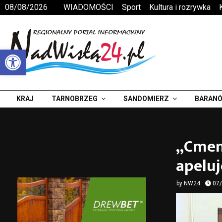
08/08/2026
WIADOMOŚCI
Sport
Kultura i rozrywka
Otwórz pasek narzędzi
KRAJ
TARNOBRZEG
SANDOMIERZ
BARANÓ
„Cmen
apeluj
by
NW24
07