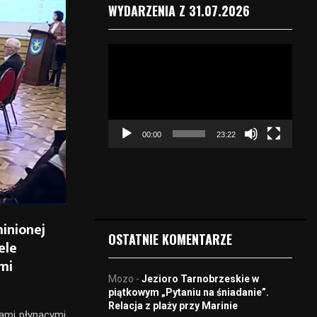
WYDARZENIA Z 31.07.2026
O
d
t
w
a
r
00:00
23:22
z
a
c
z
v
i
minionej
d
OSTATNIE KOMENTARZE
ele
e
o
mi
Mozo
-
Jezioro Tarnobrzeskie w
piątkowym „Pytaniu na śniadanie”.
Relacja z plaży przy Marinie
iami płynącymi