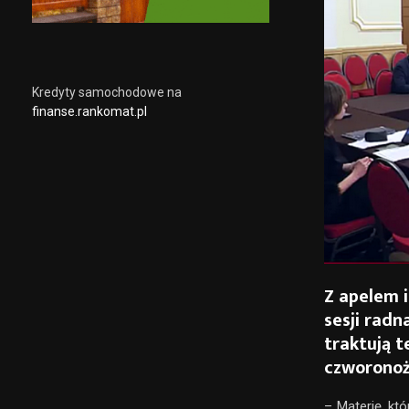
Kredyty samochodowe na
finanse.rankomat.pl
Z apelem i
sesji radn
traktują 
czworonoż
– Materię, kt