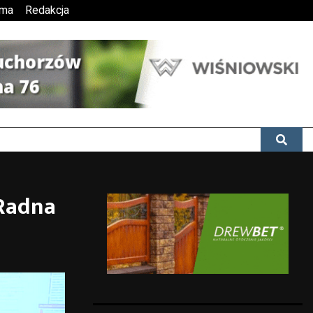
ama
Redakcja
 Radna