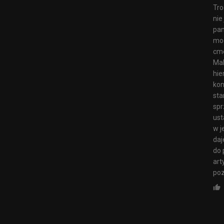
Tro
nie
pan
mog
cme
Mal
hie
kon
sta
spr
ust
w j
daj
do 
art
poz