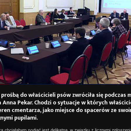
 prośbą do właścicieli psów zwróciła się podczas 
a Anna Pekar. Chodzi o sytuacje w których właścici
teren cmentarza, jako miejsce do spacerów ze swoi
nymi pupilami.
órą chciałabym podjąć jest delikatna, w związku z licznymi zgłoszen