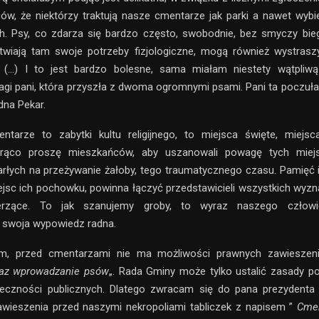
w, że niektórzy traktują nasze cmentarze jak parki a nawet wybi
h. Psy, co zdarza się bardzo często, swobodnie, bez smyczy bie
atwiają tam swoje potrzeby fizjologiczne, mogą również wystras
 (…) I to jest bardzo bolesne, sama miałam niestety wątpliw
gi pani, która przyszła z dwoma ogromnymi psami. Pani ta poczuła
dna Pekar.
tarze to zabytki kultu religijnego, to miejsca święte, miejs
orąco proszę mieszkańców, aby uszanowali powagę tych miej
łych na przeżywanie żałoby, tego traumatycznego czasu. Pamięć 
ejsc ich pochowku, powinna łączyć przedstawicieli wszystkich wyzn
erzące. To jak szanujemy groby, to wyraz naszego człow
 swoja wypowiedz radna.
m, przed cmentarzami nie ma możliwości prawnych zawieszeni
az wprowadzanie psów
„. Rada Gminy może tylko ustalić zasady p
teczności publicznych. Dlatego zwracam się do pana prezydenta
awieszenia przed naszymi nekropoliami tabliczek z napisem ”
Cmen