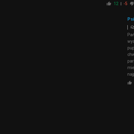
12
-5
Psi
Pań
wys
pup
chw
par
mie
naj