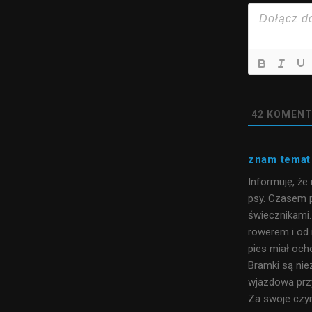
42
KOMENT
znam temat
Informuję, ż
psy. Czasem p
świecznikami.
rowerem i od 
pies miał och
Bramki są ni
wjazdowa przy
Za swoje czyn