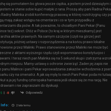
chę się pomotałem bo głowa jescze ciężka, a jestem przed dziesiątym i
 jestem w stanie sobie kupić małpki z rana. Proszę aby pani Radna Pekar
 Radny Malinka zrobili konferencję prasową w której rozstrzygną czy p
ą mają zakaz wstępu na cmentarze i co w tym przypadku z
ntarzami dla psów. A tak poważnie, to chciałbym Pani Pekar (Panu
ince też) sekret. Otóż w Polsce (to kraj w którym mieszkamy) jest
rarchia aktów prawnych. Na samym szczycie (czyli na górze) jest
stytucja, później ustawy i rozporządzenia a na końcu prawo lokalne
nowione przez Malinki. Prawo stanowione przez Malinki nie może być
zeczne z aktami wyższego rzędu czyli wspomnianoo konstytucjoo i
awami. I teraz niech pan Malinka się na 5 sekund skupi i zatrzyma wzro
ednym miejscu: Mamy ustawę o ochronie zwierząt. Żaden jej zapis nie
e panu Malince i pani Pekar wprowadzania zakazów wchodzenia z ps
parku czy na cmenatrz. A jak się mylę to niech Pani Pekar poda mi tutaa
ykuł a ja jej fundnę czteropaka harnasia jeśli okaże się że ma rację. Nie
drawiam i nie zapraszam do dyskusji.
Odpowiedz
5
-8
Info:
2 lata temu