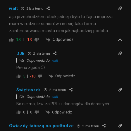
walt
2 lata temu
a ja przechodziłem obok jednej i była to fajna impreza.
mam w rodzinie seniorów i im się taka forma
zainteresowania miasta nimi jak najbardziej podoba.
Odpowiedz
18
-13
DJB
2 lata temu
Odpowiedź do
walt
Pełna zgoda 🙂
Odpowiedz
5
-10
Świętoszek
2 lata temu
Odpowiedź do
walt
Bo nie ma, tzw. za PRL-u, dancingów dla dorosłych.
Odpowiedz
0
0
Gwiazdy tańczą na podłodze
2 lata temu