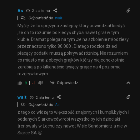
As
2 lata temu
Odpowiedź do
walt
Myślę ,że to sprężyna zastępcy który powiedział kiedyś
,że on to rozumie bo kiedyś chyba nawet grał w tym
klubie. Dramat polega na tym ,że na szkolenie młodzieży
przeznaczono tylko 80 000 . Dlatego rodzice dzieci
płacący podatki muszą pokrywać różnicę. Nie rozumiem
co miasto ma z obcych grajków którzy niejednokrotnie
zarabiają po kilkanaście tysięcy grając na 4 poziomie
rozgrywkowym
Odpowiedz
8
-1
walt
2 lata temu
Odpowiedź do
As
z tego co widzę to większość znajomych i kumpli,byłych i
oddanych Siarkowców,robi wszystko by ich dzieciaki
trenowały w Lechu czy nawet Wiśle Sandomierz a nie w
Siarce SA 🙂