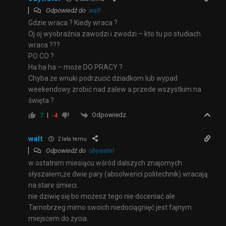
Odpowiedź do
walt
Gdzie wraca ? Kiedy wraca ?
Oj oj wyobraźnia zawodzi i zwodzi – kto tu po studiach
wraca ???
PO CO ?
Ha ha ha – może DO PRACY ?
Chyba że wnuki podrzucić dziadkom lub wypad
weekendowy zrobić nad zalew a przede wszystkim na
święta ?
Odpowiedz
7
-4
walt
2 lata temu
Odpowiedź do
obywatel
w ostatnim miesiącu wśród dalszych znajomych
słyszałem,że dwie pary (absolwenci politechnik) wracają
na stare śmieci.
nie dziwię się bo możesz tego nie doceniać ale
Tarnobrzeg mimo swoich niedociągnięć jest fajnym
miejscem do życia.