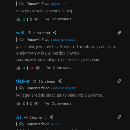
Odpowiedź do
obywatel
szczyny smakują o wiele lepiej
Odpowiedz
2
0
walt
2 lata temu
Odpowiedź do
Lubię to miasto
ja nie lubię piwa ale te z Browaru Tarnobrzeg zabieram
znajomym w kraju i bardzo chwalą.
i super,że ktoś miał pomysł i wcielił go w życie.
Odpowiedz
4
-1
flejker
2 lata temu
Odpowiedź do
Lubię to miasto
Mi lager średnio siadł, ale to białe robią świetne.
Odpowiedz
0
0
As
2 lata temu
Odpowiedź do
Robin