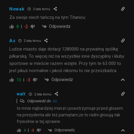
Nowak
2 lata temu
Za swoje niech tańczą na tym Titanicu
Odpowiedz
8
-2
As
2 lata temu
Ludzie miasto daje dotacji 1280000 na prywatną spółkę
piłkarską. To więcej niż na wszystkie inne dyscypliny i kluby
sportowe w mieście razem wzięte. Przy tym te 63 000 to
jest pikuś normalnie i jakoś nikomu to nie przeszkadza.
Odpowiedz
10
-3
walt
2 lata temu
Odpowiedź do
As
to mnie najbardziej mierzi i powstrzymuje przed głosem
na prezydenta ale też pamiętam,że to radni głosują tak
frywolnie w tej sprawie.
Odpowiedz
4
-3