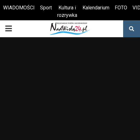
WIADOMOŚCI
Sport
Kultura i
Kalendarium
FOTO
VI
rozrywka
Otwórz pasek narzędzi
PRIMARY
MENU