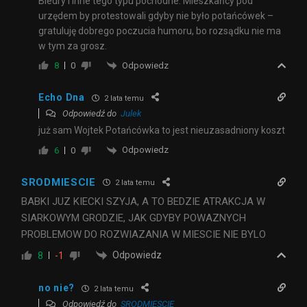
Biedry i inne tego typu pochodne. Mieszkańcy pod
urzędem by protestowali gdyby nie było potańcówek –
gratuluję dobrego poczucia humoru, bo rozsądku nie ma
w tym za grosz.
Odpowiedz
8
0
Echo Dna
2 lata temu
Odpowiedź do
Julek
już sam Wojtek Potańcówka to jest nieuzasadniony koszt
Odpowiedz
6
0
SRODMIESCIE
2 lata temu
BABKI JUZ KIECKI SZYJA, A TO BEDZIE ATRAKCJA W
SIARKOWYM GRODZIE, JAK GDYBY POWAZNYCH
PROBLEMOW DO ROZWIAZANIA W MIESCIE NIE BYLO
Odpowiedz
8
-1
no nie?
2 lata temu
Odpowiedź do
SRODMIESCIE