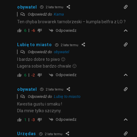
obywatel
2 lata temu
Odpowiedź do
Kama
Ten chyba browarek tarnobrzeski – kumpla belfra z LO ?
Odpowiedz
6
-6
Lubię to miasto
2 lata temu
Odpowiedź do
obywatel
I bardzo dobre to piwo 🙂
Lagera sobie bardzo chwale 🙂
Odpowiedz
6
-2
obywatel
2 lata temu
Odpowiedź do
Lubię to miasto
Kwestia gustu i smaku !
Dla mnie tylko szczyny.
Odpowiedz
1
-3
Urzędas
2 lata temu