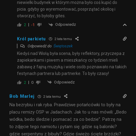
niewielki budynek w którym można było coś kupić do
picia. gdyby go wyremontować, posprzątać okolicę i
otworzyć, to byłoby gites.
Odpowiedz
2
-1
Król parkietu
2 lata temu
Odpowiedź do
Świętoszek
Kiedyś nad Wisłą była scena, były reflektory, przyczepa z
zapiekankami i piwem a mieszkańcy co tydzień mieli
zabawę z fajną muzyką i wiele osób poznawało na takich
festynach partnera lub partnerke. To były czasy!
Odpowiedz
2
0
Bob Marlej
2 lata temu
Na bezrybiu i rak ryba. Prawdziwe potańcówki to były na
placu remizy OSP w Jadachach. Jak to u nas mówili: „Bedo
wódka, bedo śledzie i pomacać za co bedzie”. Patrzę na
to zdjęcie tego namiotu i pytam się: gdzie są baloniki?
gdzie serpentyny z bibuły? Gdzie świeżo ścięte brzózki?