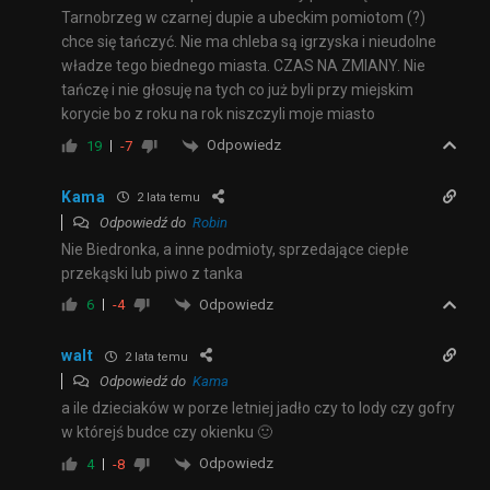
Tarnobrzeg w czarnej dupie a ubeckim pomiotom (?)
chce się tańczyć. Nie ma chleba są igrzyska i nieudolne
władze tego biednego miasta. CZAS NA ZMIANY. Nie
tańczę i nie głosuję na tych co już byli przy miejskim
korycie bo z roku na rok niszczyli moje miasto
Odpowiedz
19
-7
Kama
2 lata temu
Odpowiedź do
Robin
Nie Biedronka, a inne podmioty, sprzedające ciepłe
przekąski lub piwo z tanka
Odpowiedz
6
-4
walt
2 lata temu
Odpowiedź do
Kama
a ile dzieciaków w porze letniej jadło czy to lody czy gofry
w którejś budce czy okienku 🙂
Odpowiedz
4
-8