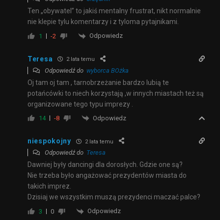
Ten „obywatel” to jakiś mentalny frustrat, nikt normalnie
nie klepie tylu komentarzy i z tyloma pytajnikami.
Odpowiedz
1
-2
Teresa
2 lata temu
Odpowiedź do
wyborca BOżka
Oj tam oj tam , tarnobrzeżanie bardzo lubią te
potańcówki to niech korzystają ,w innych miastach też są
organizowane tego typu imprezy .
Odpowiedz
14
-8
niespokojny
2 lata temu
Odpowiedź do
Teresa
Dawniej były dancingi dla dorosłych. Gdzie one są?
Nie trzeba było angażować prezydentów miasta do
takich imprez.
Dzisiaj we wszystkim muszą prezydenci maczać palce?
Odpowiedz
3
0