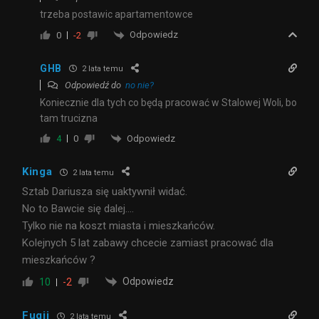
trzeba postawic apartamentowce
Odpowiedz
0
-2
GHB
2 lata temu
Odpowiedź do
no nie?
Koniecznie dla tych co będą pracować w Stalowej Woli, bo
tam trucizna
Odpowiedz
4
0
Kinga
2 lata temu
Sztab Dariusza się uaktywnił widać.
No to Bawcie się dalej….
Tylko nie na koszt miasta i mieszkańców.
Kolejnych 5 lat zabawy chcecie zamiast pracować dla
mieszkańców ?
Odpowiedz
10
-2
Fugii
2 lata temu