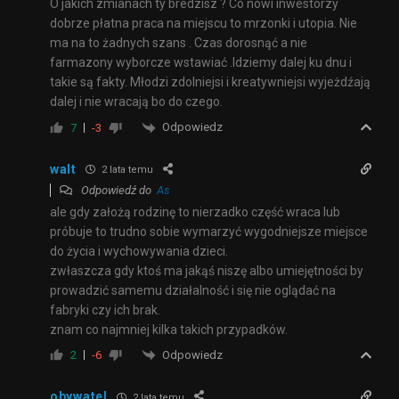
O jakich zmianach ty bredzisz ? Co nowi inwestorzy
dobrze płatna praca na miejscu to mrzonki i utopia. Nie
ma na to żadnych szans . Czas dorosnąć a nie
farmazony wyborcze wstawiać .Idziemy dalej ku dnu i
takie są fakty. Młodzi zdolniejsi i kreatywniejsi wyjeżdźają
dalej i nie wracają bo do czego.
Odpowiedz
7
-3
walt
2 lata temu
Odpowiedź do
As
ale gdy założą rodzinę to nierzadko część wraca lub
próbuje to trudno sobie wymarzyć wygodniejsze miejsce
do życia i wychowywania dzieci.
zwłaszcza gdy ktoś ma jakąś niszę albo umiejętności by
prowadzić samemu działalność i się nie oglądać na
fabryki czy ich brak.
znam co najmniej kilka takich przypadków.
Odpowiedz
2
-6
obywatel
2 lata temu