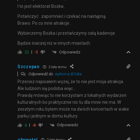
I to jest elektorat Bożka .
Potańczyć . zapomnieć i czekać na następną.
Brawo. Po co inne atrakcje .
Wybierzemy Bożka i przetańczymy całą kadencje.
Będzie inaczej niż w innych miastach.
Odpowiedz
22
-5
Szczepan
2 lata temu
Odpowiedź do
wyborca BOżka
Przecież napisałem wyżej, że to nie jest moja atrakcja.
Ale ludziom się podoba więc…
Prawdę mówiąc to nie korzystam z lokalnych wydarzeń
kulturalnych bo praktycznie nic tu dla mnie nie ma. W
zeszłym roku byłem może na dwóch koncertach w wake
parku i jednym w domu kultury.
Odpowiedz
6
-8
obywatel
2 lata temu