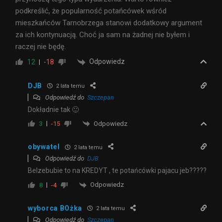
podkreślić, że popularność potańcówek wśród
mieszkańców Tarnobrzega stanowi dodatkowy argument
za ich kontynuacją. Choć ja sam na żadnej nie byłem i
raczej nie będę.
Odpowiedz
12
-18
DJB
2 lata temu
Odpowiedź do
Szczepan
Dokładnie tak 🙂
Odpowiedz
3
-15
obywatel
2 lata temu
Odpowiedź do
DJB
Belzebubie to na KREDYT , te potańcówki pajacu jeb?????
Odpowiedz
8
-4
wyborca BOżka
2 lata temu
Odpowiedź do
Szczepan