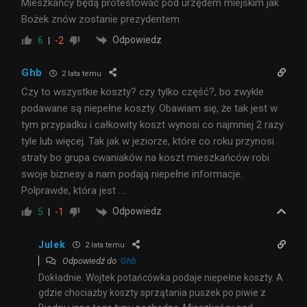
Mieszkańcy będą protestować pod urzędem miejskim jak
Bożek znów zostanie prezydentem
Odpowiedz
6
-2
Ghb
2 lata temu
Czy to wszystkie koszty? czy tylko część?, bo zwykle
podawane są niepełne koszty. Obawiam się, że tak jest w
tym przypadku i całkowity koszt wynosi co najmniej 2 razy
tyle lub więcej. Tak jak w jeziorze, które co roku przynosi
straty bo grupa cwaniaków na koszt mieszkańców robi
swoje biznesy a nam podają niepełne informacje.
Polprawde, która jest ….
Odpowiedz
5
-1
Julek
2 lata temu
Odpowiedź do
Ghb
Dokładnie. Wojtek potańcówka podaje niepełne koszty. A
gdzie chociażby koszty sprzątania puszek po piwie z