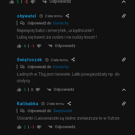
Odpowiedz
5
-5
obywatel
2 lata temu
Odpowiedź do
Eustachy
Najwięcej babć i emerytek , urzędniczek !
Lubią się bawić za cudze i na cudzy koszt !
Odpowiedz
8
-1
Świętoszek
2 lata temu
Odpowiedź do
Eustachy
Ładnych w Tbg jest niewiele. Lalki powyjeżdżały np. do
stolycy.
Odpowiedz
3
0
Kalibabka
2 lata temu
Odpowiedź do
Świętoszek
Ocicanki i Lasowiaczki są ładne zwłaszcza te w futrze
Odpowiedz
2
-1