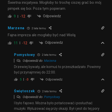
Świetna inicjatywa. Mogłoby to trochę ciszej grać bo mój
pimpek się boi. Poza tym popieram.
Odpowiedz
9
-12
Marzena
2 lata temu
Fajna impreza ale mogłaby być nad Wisłą
Odpowiedz
11
-12
Pomysłowy
2 lata temu
Odpowiedź do
Marzena
Drzewiej bywały, ale komuś to przeszkadzało. Powinny
być przynajmniej do 22:00.
Odpowiedz
5
-3
Świętoszek
2 lata temu
Odpowiedź do
Pomysłowy
I było fajowo. Można było potańcować i posłuchać
muzyki. Wyluzować się przy okazji. Był i jest do tej pory