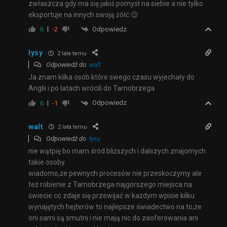
zwłaszcza gdy ma się jakiś pomysł na siebie a nie tylko
eksportuje na innych swoją żółć 😉
Odpowiedz
6
-2
łysy
2 lata temu
Odpowiedź do
walt
Ja znam kilka osób które swego czasu wyjechały do
Anglii i po latach wrócili do Tarnobrzega
Odpowiedz
6
-1
walt
2 lata temu
Odpowiedź do
łysy
nie wątpię bo mam śród bliższych i dalszych znajomych
takie osoby.
wiadomo,że pewnych procesów nie przeskoczymy ale
też robienie z Tarnobrzega najgorszego miejsca na
świecie co zdaje się przewijać w każdym wpisie kilku
wynajętych hejterów to najlepsze świadectwo na to,że
oni sami są smutni i nie mają nic do zaoferowania ani