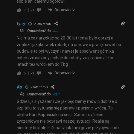
sobie ani całemu ogółowi.
Odpowiedz
7
-1
łysy
2 lata temu
Odpowiedź do
walt
Nie ma co narzekać bo 20-30 lat temu było gorzej a
znaleźć jakąkolwiek robotę na umowę o pracę nawet na
budowie to był wyczyn i nawet ja absolwent górnika
byłem zmuszony jechać do roboty za granice ale po
latach też wróciłem do Tbg
Odpowiedz
6
-1
As
2 lata temu
Odpowiedź do
walt
Gdzieś jż słyszałem ,że jak będziemy mówić dobrze o
szpitalu to sytuacja się poprawi i pacjenci wrócą. To
chyba Pani Kapuściak na sesji. Samo myślenie
życzeniowe nie poprawi naszej sytuacji. Realia są
niestety brutalne. Zobacz jak tam gdzie przybywa ludzi