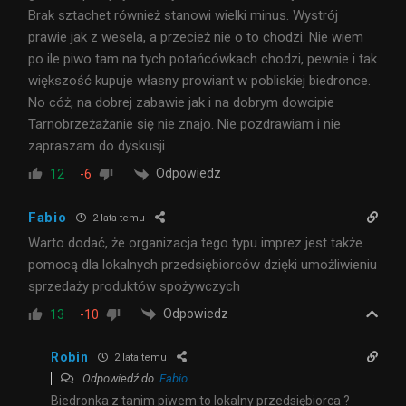
Brak sztachet również stanowi wielki minus. Wystrój
prawie jak z wesela, a przecież nie o to chodzi. Nie wiem
po ile piwo tam na tych potańcówkach chodzi, pewnie i tak
większość kupuje własny prowiant w pobliskiej biedronce.
No cóż, na dobrej zabawie jak i na dobrym dowcipie
Tarnobrzeżażanie się nie znajo. Nie pozdrawiam i nie
zapraszam do dyskusji.
Odpowiedz
12
-6
Fabio
2 lata temu
Warto dodać, że organizacja tego typu imprez jest także
pomocą dla lokalnych przedsiębiorców dzięki umożliwieniu
sprzedaży produktów spożywczych
Odpowiedz
13
-10
Robin
2 lata temu
Odpowiedź do
Fabio
Biedronka z tanim piwem to lokalny przedsiębiorca ?