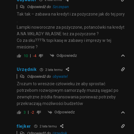
Odpowiedź do
Szczepan
Tak tak – zabawa na kredyt i za pożyczone jak do tej pory
.
Lampki noworoczne za pożyczone, potancówki na kredyt
A NA WKŁADY WŁASNE też za pożyczone ?
Co za sku????k topi kasę w zabawy i imprezy w tej
mieścinie ?
Odpowiedz
10
-4
Urzędnik
2 lata temu
Odpowiedź do
obywatel
Zrozum to wreszcie człowieku że aby sprostać
potrzebom rozwojowym samorządy muszą sięgać po
zewnętrzne źródła finansowania ponieważ potrzeby
przekraczają możliwości budżetów
Odpowiedz
3
-2
flejker
2 lata temu
Odpowiedź do
Urzędnik