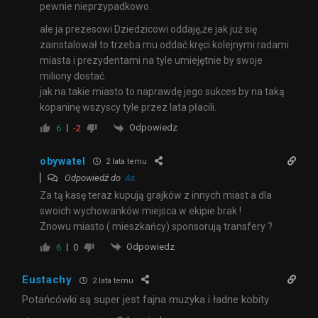
pewnie nieprzypadkowo.
ale ja prezesowi Dziedzicowi oddaję,że jak już się
zainstalował to trzeba mu oddać kręci kolejnymi radami
miasta i prezydentami na tyle umiejętnie by swoje
miliony dostać.
jak na takie miasto to naprawdę jego sukces by na taką
kopaninę wszyscy tyle przez lata płacili.
Odpowiedz
6
-2
obywatel
2 lata temu
Odpowiedź do
As
Za tą kasę teraz kupują grajków z innych miast a dla
swoich wychowanków miejsca w ekipie brak !
Znowu miasto ( mieszkańcy) sponsorują transfery ?
Odpowiedz
6
0
Eustachy
2 lata temu
Potańcówki są super jest fajna muzyka i ładne kobity