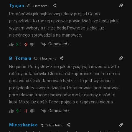
Tycjan
2 lata temu
Potańcówki jak najbardziej udany projekt.Co do
przyszłości to raczej uczciwie powiedzieć -że będą jak ja
wygram wybory a nie ze bedą.Pewnośc siebie już
niejednego sprowadziła na manowce.
Odpowiedz
2
-3
B. Tomala
2 lata temu
No jasne. Pomysłów zero jak przyciągnąć inwestorów to
robimy potańcówki. Głupi naród zapomni że nie ma co do
gara wsadzić ale tańcować będzie . To jest wykonanie
prezydentury siwego dziadka. Potancowac, pomorsowac,
porozdawac trochę uśmiechów może ciemny naród to
kupi. Może już dość. Facet pojęcia o rządzeniu nie ma.
Odpowiedz
9
-1
Mieszkaniec
2 lata temu