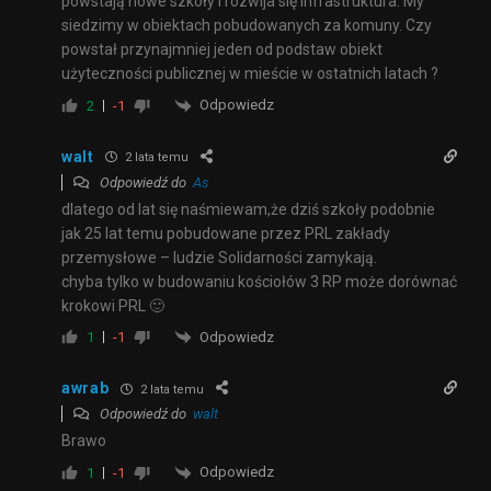
powstają nowe szkoły i rozwija się infrastruktura. My
siedzimy w obiektach pobudowanych za komuny. Czy
powstał przynajmniej jeden od podstaw obiekt
użyteczności publicznej w mieście w ostatnich latach ?
Odpowiedz
2
-1
walt
2 lata temu
Odpowiedź do
As
dlatego od lat się naśmiewam,że dziś szkoły podobnie
jak 25 lat temu pobudowane przez PRL zakłady
przemysłowe – ludzie Solidarności zamykają.
chyba tylko w budowaniu kościołów 3 RP może dorównać
krokowi PRL 🙂
Odpowiedz
1
-1
awrab
2 lata temu
Odpowiedź do
walt
Brawo
Odpowiedz
1
-1