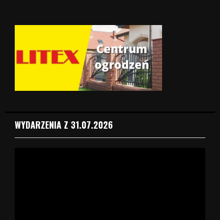
WYDARZENIA Z 31.07.2026
O
d
t
w
a
r
z