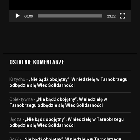
a
c
z
00:00
23:22
v
i
d
e
o
OSTATNIE KOMENTARZE
Krzychu
-
„Nie bądź obojętny”. W niedzielę w Tarnobrzegu
odbędzie się Wiec Solidarności
Obiektywna
-
„Nie bądź obojętny”. W niedzielę w
Tarnobrzegu odbędzie się Wiec Solidarności
Jędza
-
„Nie bądź obojętny”. W niedzielę w Tarnobrzegu
odbędzie się Wiec Solidarności
Gość
-
„Nie bądź obojętny”. W niedzielę w Tarnobrzegu