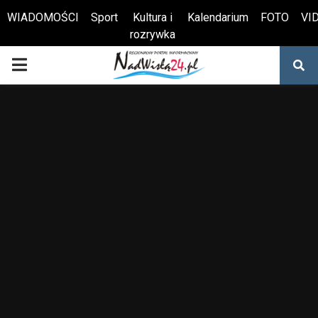
WIADOMOŚCI
Sport
Kultura i
Kalendarium
FOTO
VI
rozrywka
Otwórz pasek narzędzi
PRIMARY
MENU