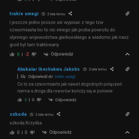
trakie uwagi
2 lata temu
i jeszcze jedno prosze sie wypisac z tego tzw
czwormiasta bo to nic innego jak proba powrotu do
slynnego wojewodztwa gierkoeskiego a wiadomo jak nasz
grod byl tam traktowany
Odpowiedz
8
-2
Abukalar Ikechukwu Jakobs
2 lata temu
Odpowiedź do
trakie uwagi
Co to za czwormiasto jak nawet dogodnych połączeń
niema a droga dla rowerów kończy się w połowie
Odpowiedz
3
0
szkoda
2 lata temu
szkoda Krzyśka
Odpowiedz
0
0