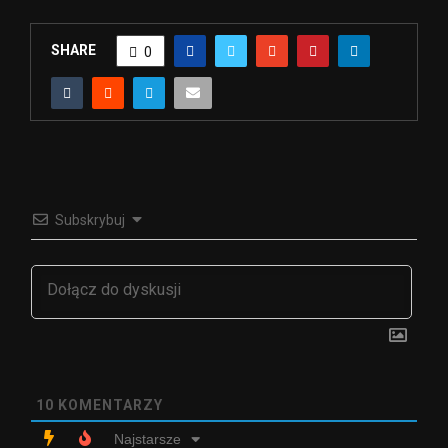
SHARE
0
Subskrybuj
10
KOMENTARZY
Najstarsze