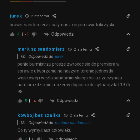
jurek
2 lata temu
brawo sandomierz i caly nasz region swietokrzyski
Odpowiedz
4
-1
mariusz sandomierz
2 lata temu
Odpowiedź do
jurek
panie burmistrzu prosze zwrococ sie do premiera w
sprawie utworzenia na naszym terenie jednostki
wojskowej i wezla sandomierskiego bo juz zaczynaja
nam bruzdzic nie mozemy dopuscic do sytuacjiz lat 1975
98
Odpowiedz
5
-4
kowboj bez szalika
2 lata temu
Odpowiedź do
mariusz sandomierz
Co ty wymyślasz człowieku
Odpowiedz
2
0