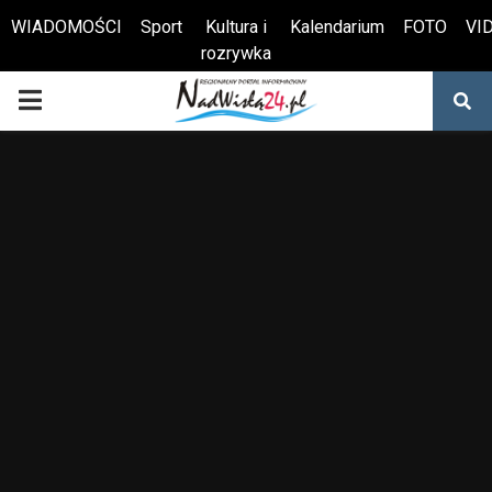
WIADOMOŚCI
Sport
Kultura i
Kalendarium
FOTO
VI
rozrywka
Otwórz pasek narzędzi
PRIMARY
MENU