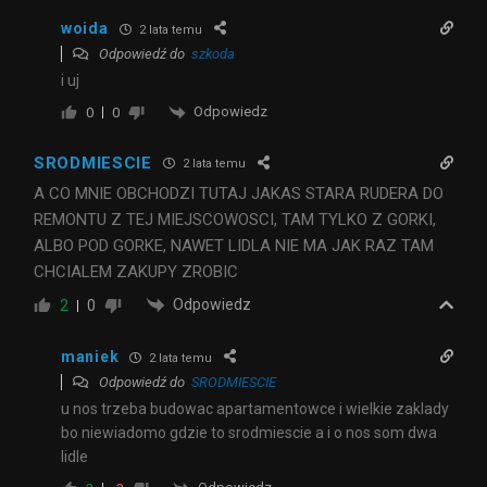
woida
2 lata temu
Odpowiedź do
szkoda
i uj
Odpowiedz
0
0
SRODMIESCIE
2 lata temu
A CO MNIE OBCHODZI TUTAJ JAKAS STARA RUDERA DO
REMONTU Z TEJ MIEJSCOWOSCI, TAM TYLKO Z GORKI,
ALBO POD GORKE, NAWET LIDLA NIE MA JAK RAZ TAM
CHCIALEM ZAKUPY ZROBIC
Odpowiedz
2
0
maniek
2 lata temu
Odpowiedź do
SRODMIESCIE
u nos trzeba budowac apartamentowce i wielkie zaklady
bo niewiadomo gdzie to srodmiescie a i o nos som dwa
lidle