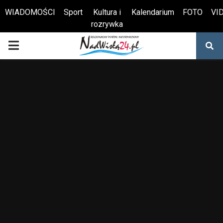
WIADOMOŚCI
Sport
Kultura i
Kalendarium
FOTO
VI
rozrywka
Otwórz pasek narzędzi
PRIMARY
MENU