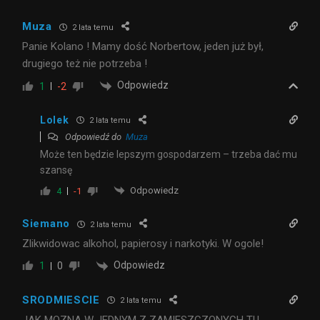
Muza
2 lata temu
Panie Kolano ! Mamy dość Norbertow, jeden już był,
drugiego też nie potrzeba !
Odpowiedz
1
-2
Lolek
2 lata temu
Odpowiedź do
Muza
Może ten będzie lepszym gospodarzem – trzeba dać mu
szansę
Odpowiedz
4
-1
Siemano
2 lata temu
Zlikwidowac alkohol, papierosy i narkotyki. W ogole!
Odpowiedz
1
0
SRODMIESCIE
2 lata temu
JAK MOZNA W JEDNYM Z ZAMIESZCZONYCH TU