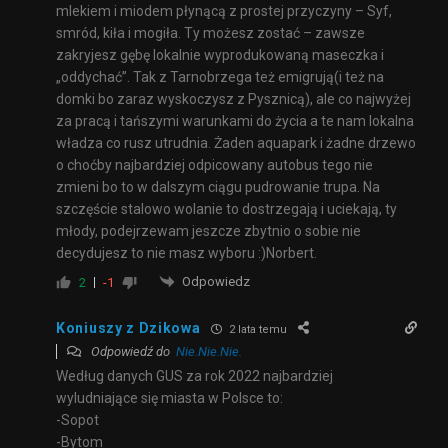
mlekiem i miodem płynącą z prostej przyczyny – Syf,
smród, kiła i mogiła. Ty możesz zostać – zawsze
zakryjesz gębę lokalnie wyprodukowaną maseczka i
„oddychać”. Tak z Tarnobrzega też emigrują(i też na
domki bo zaraz wyskoczysz z Pysznicą), ale co najwyżej
za pracą i tańszymi warunkami do życia a te nam lokalna
władza co rusz utrudnia. Żaden aquapark i żadne drzewo
o choćby najbardziej odpicowany autobus tego nie
zmieni bo to w dalszym ciągu pudrowanie trupa. Na
szczęście stalowo wolanie to dostrzegają i uciekają, ty
młody, podejrzewam jeszcze zbytnio o sobie nie
decydujesz to nie masz wyboru :)Norbert.
Odpowiedz
2
-1
Koniuszy z Dzikowa
2 lata temu
Odpowiedź do
Nie.Nie.Nie.
Według danych GUS za rok 2022 najbardziej
wyludniające się miasta w Polsce to:
-Sopot
-Bytom