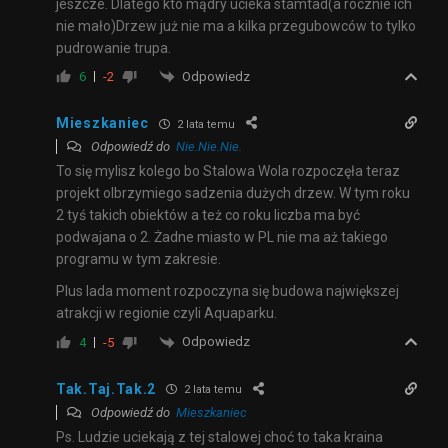
jeszcze. Dlatego kto mądry ucieka stamtad(a rocznie ich
nie mało)Drzew już nie ma a kilka przegubowców to tylko
pudrowanie trupa.
Odpowiedz
6
-2
Mieszkaniec
2 lata temu
Odpowiedź do
Nie.Nie.Nie.
To się mylisz kolego bo Stalowa Wola rozpoczęła teraz
projekt olbrzymiego sadzenia dużych drzew. W tym roku
2 tyś takich obiektów a też co roku liczba ma być
podwajana o 2. Żadne miasto w PL nie ma aż takiego
programu w tym zakresie.
Plus lada moment rozpoczyna się budowa największej
atrakcji w regionie czyli Aquaparku.
Odpowiedz
4
-5
Tak.Taj.Tak.2
2 lata temu
Odpowiedź do
Mieszkaniec
Ps. Ludzie uciekają z tej stalowej choć to taka kraina