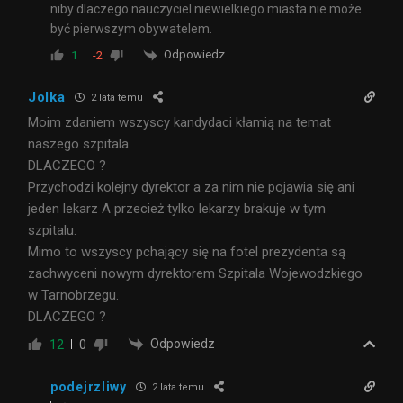
niby dlaczego nauczyciel niewielkiego miasta nie może
być pierwszym obywatelem.
Odpowiedz
1
-2
Jolka
2 lata temu
Moim zdaniem wszyscy kandydaci kłamią na temat
naszego szpitala.
DLACZEGO ?
Przychodzi kolejny dyrektor a za nim nie pojawia się ani
jeden lekarz A przecież tylko lekarzy brakuje w tym
szpitalu.
Mimo to wszyscy pchający się na fotel prezydenta są
zachwyceni nowym dyrektorem Szpitala Wojewodzkiego
w Tarnobrzegu.
DLACZEGO ?
Odpowiedz
12
0
podejrzliwy
2 lata temu