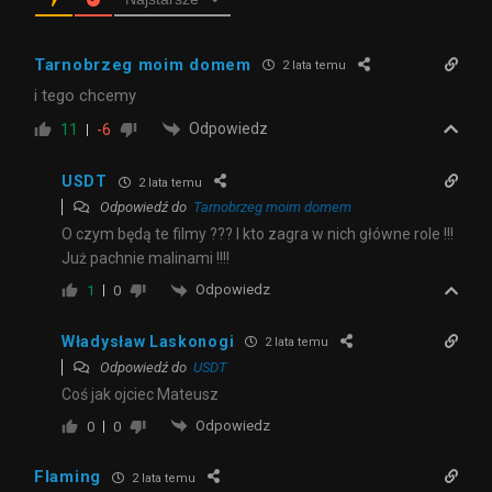
Tarnobrzeg moim domem
2 lata temu
i tego chcemy
Odpowiedz
11
-6
USDT
2 lata temu
Odpowiedź do
Tarnobrzeg moim domem
O czym będą te filmy ??? I kto zagra w nich główne role !!!
Już pachnie malinami !!!!
Odpowiedz
1
0
Władysław Laskonogi
2 lata temu
Odpowiedź do
USDT
Coś jak ojciec Mateusz
Odpowiedz
0
0
Flaming
2 lata temu