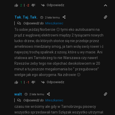
Odpowiedz
2
-2
Tak.Taj.Tak.
2 lata temu
Odpowiedź do
Mieszkaniec
To sobie jeździj Norbercie 🙂 tymi eko autobusami na
prąd z węglowej elektrowni między 2 tysiącami nowych
lucko-drzew, do których słońce się nie przebije przez
ameliniowo miedziany smog, ja tam wolę swój rower i ć
najwyżej trochę spalinek z szosy, które u wy macie. Ani
stalowa ani Tarnobrzeg to nie Warszawa czy nawet
Rzeszów żeby tego nie objechać dwokolowcem w 20
minut a tu jeszcze megalomania bo ” przegubowce”
wielgie jak ego aborygena. Na zdrowie 🙂
Odpowiedz
1
-1
walt
2 lata temu
Odpowiedź do
Mieszkaniec
czasu nie wrócimy ale gdy w Tarnobrzegu pisowcy
wszystko sprzedawali tam Szlęzak wszystko utrzymał.