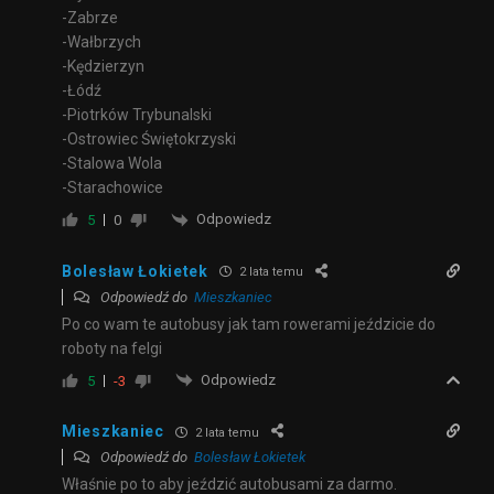
-Zabrze
-Wałbrzych
-Kędzierzyn
-Łódź
-Piotrków Trybunalski
-Ostrowiec Świętokrzyski
-Stalowa Wola
-Starachowice
Odpowiedz
5
0
Bolesław Łokietek
2 lata temu
Odpowiedź do
Mieszkaniec
Po co wam te autobusy jak tam rowerami jeździcie do
roboty na felgi
Odpowiedz
5
-3
Mieszkaniec
2 lata temu
Odpowiedź do
Bolesław Łokietek
Właśnie po to aby jeździć autobusami za darmo.