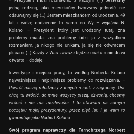
– Prezydent musi rozmawiać z każdym (…) Jesteśmy
jedną rodziną, jako mieszkańcy tworzymy jedność, nie
odsuwajmy się (…) Jestem mieszkańcem od urodzenia, 49
lat, i widzę codziennie to samo co Wy – wyjaśnia N.
Kolano. – Prezydent, który jest urodzony tutaj, zna
problemy miasta, zna problemy ludzi, ja z wszystkimi
rozmawiam, ja nikogo nie unikam, ja się nie odwracam
plecami (…) Każdy z Was zawsze będzie miał u mnie drzwi
otwarte – dodaje.
Inwestycje i miejsca pracy, to według Norberta Kolano
najważniejsze i najpilniejsze problemy do rozwiązania. –
Powrót naszej młodzieży z innych miast, z zagranicy. Oni
chcą tu wrócić, do mnie wszyscy piszą, dzwonią, chcemy
wrócić i nie ma możliwości. I to stawiam na samym
początku mojej prezydentury, przez pięć lat, i ja wam to
gwarantuje jako Norbert Kolano
Swój program naprawczy dla Tarnobrzega Norbert