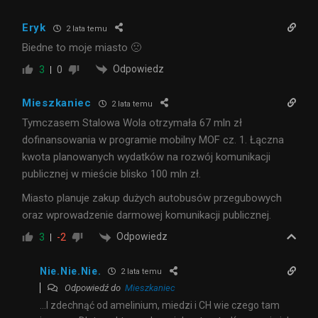
Eryk
2 lata temu
Biedne to moje miasto 🙁
Odpowiedz
3
0
Mieszkaniec
2 lata temu
Tymczasem Stalowa Wola otrzymała 67 mln zł
dofinansowania w programie mobilny MOF cz. 1. Łączna
kwota planowanych wydatków na rozwój komunikacji
publicznej w mieście blisko 100 mln zł.
Miasto planuje zakup dużych autobusów przegubowych
oraz wprowadzenie darmowej komunikacji publicznej.
Odpowiedz
3
-2
Nie.Nie.Nie.
2 lata temu
Odpowiedź do
Mieszkaniec
…I zdechnąć od amelinium, miedzi i CH wie czego tam