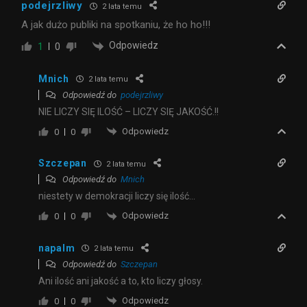
podejrzliwy
2 lata temu
A jak dużo publiki na spotkaniu, że ho ho!!!
Odpowiedz
1
0
Mnich
2 lata temu
Odpowiedź do
podejrzliwy
NIE LICZY SIĘ ILOŚĆ – LICZY SIĘ JAKOŚĆ.!!
Odpowiedz
0
0
Szczepan
2 lata temu
Odpowiedź do
Mnich
niestety w demokracji liczy się ilość…
Odpowiedz
0
0
napalm
2 lata temu
Odpowiedź do
Szczepan
Ani ilość ani jakość a to, kto liczy głosy.
Odpowiedz
0
0