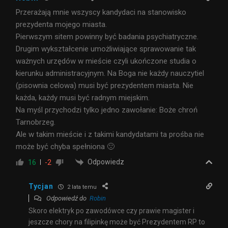
Przerażają mnie wszyscy kandydaci na stanowisko
prezydenta mojego miasta.
Pierwszym sitem powinny być badania psychiatryczne.
Drugim wykształcenie umożliwiające sprawowanie tak
ważnych urzędów w mieście czyli ukończone studia o
kierunku administracyjnym. Na Boga nie każdy nauczytiel
(pisownia celowa) musi być prezydentem miasta. Nie
każda, każdy musi być radnym miejskim.
Na myśl przychodzi tylko jedno zawołanie: Boże chroń
Tarnobrzeg.
Ale w takim mieście i z takimi kandydatami ta prośba nie
może być chyba spełniona 🙁
Odpowiedz
16
-2
Tycjan
2 lata temu
Odpowiedź do
Robin
Skoro elektryk po zawodówce czy prawie magister i
jeszcze chory na filipinkę może być Prezydentem RP to