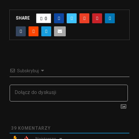
SHARE
0
Subskrybuj
39
KOMENTARZY
Najstarsze