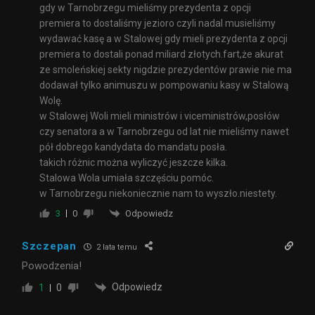
gdy w Tarnobrzegu mieliśmy prezydenta z opcji
premiera to dostaliśmy jezioro czyli nadal musieliśmy
wydawać kasę a w Stalowej gdy mieli prezydenta z opcji
premiera to dostali ponad miliard złotych.fart,że akurat
ze smoleńskiej sekty nigdzie prezydentów prawie nie ma
dodawał tylko animuszu w pompowaniu kasy w Stalową
Wolę.
w Stalowej Woli mieli ministrów i viceministrów,posłów
czy senatora a w Tarnobrzegu od lat nie mieliśmy nawet
pół dobrego kandydata do mandatu posła.
takich różnic można wyliczyć jeszcze kilka.
Stalowa Wola umiała szczęściu pomóc.
w Tarnobrzegu niekoniecznie nam to wyszło.niestety.
Odpowiedz
3
0
Szczepan
2 lata temu
Powodzenia!
Odpowiedz
1
0