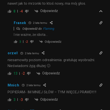
nawet jak to mrzonki to ktoś nowy, ma mój głos.
Odpowiedz
8
-4
Franek
2 lata temu
Odpowiedź do
Flaming
I nie ważne, że idiota…
Odpowiedz
3
-2
orzeł
2 lata temu
niesamowity poziom odrealnienia. gratuluję wyobraźni.
Nieświadomi żyją dłużej 🙂
Odpowiedz
13
-2
Mnich
2 lata temu
POPIERAM- IM MNIEJ SŁÓW – TYM WIĘCEJ PRAWDY.!!
Odpowiedz
3
-3