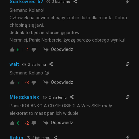
Siarkowiec 57
2 lata temu
Siemano Kolano!
Człowiek na pewno chcący zrobić dużo dla miasta. Dobra
chłopiną się jawi.
Jednak to będzie starcie gigantów.
Niemniej, Panie Norbercie, życzę bardzo dobrego wyniku!
Odpowiedz
6
-4
walt
2 lata temu
Siemano Kolano 😉
Odpowiedz
7
-3
Mieszkaniec
2 lata temu
Panie KOLANKO A GDZIE OSIEDLA WIEJSKIE mały
elektorat to masz pan ich w dupie
Odpowiedz
6
-2
Robin
2 lata temu