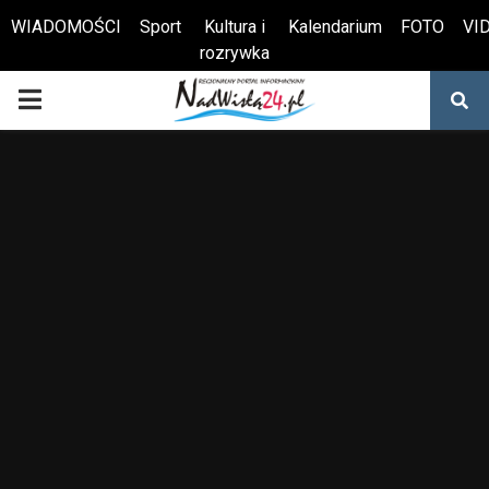
WIADOMOŚCI
Sport
Kultura i
Kalendarium
FOTO
VI
rozrywka
Otwórz pasek narzędzi
PRIMARY
MENU