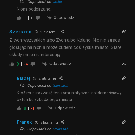
Odpowiedź do
Jolka
Niom, podejrzane.
Odpowiedz
1
0
Szerszeń
2 lata temu
Z tych wszystkich albo Zych albo Kolano. Nic nie stracę
głosując na nich a może cudem coś zyska miasto. Stare
układy mnie nie interesują.
Odpowiedz
9
-4
Błażej
2 lata temu
Odpowiedź do
Szerszeń
Ktoś musi rozwalić ten komunistyczno-solidarnościowy
beton bo szkoda tego miasta
Odpowiedz
8
-1
Franek
2 lata temu
Odpowiedź do
Szerszeń