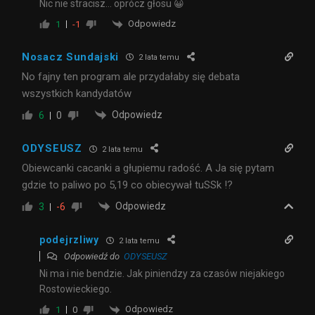
Nic nie stracisz… oprócz głosu 😀
Odpowiedz
1
-1
Nosacz Sundajski
2 lata temu
No fajny ten program ale przydałaby się debata
wszystkich kandydatów
Odpowiedz
6
0
ODYSEUSZ
2 lata temu
Obiewcanki cacanki a głupiemu radość. A Ja się pytam
gdzie to paliwo po 5,19 co obiecywał tuSSk !?
Odpowiedz
3
-6
podejrzliwy
2 lata temu
Odpowiedź do
ODYSEUSZ
Ni ma i nie bendzie. Jak piniendzy za czasów niejakiego
Rostowieckiego.
Odpowiedz
1
0