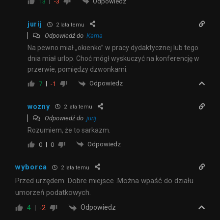
Odpowiedz
13
-3
jurij
2 lata temu
Odpowiedź do
Kama
Na pewno miał „okienko” w pracy dydaktycznej lub tego
dnia miał urlop. Choć mógł wyskuczyć na konferencję w
przerwie, pomiędzy dzwonkami.
Odpowiedz
7
-1
wozny
2 lata temu
Odpowiedź do
jurij
Rozumiem, że to sarkazm.
Odpowiedz
0
0
wyborca
2 lata temu
Przed urzędem .Dobre miejsce .Można wpaść do działu
umorzeń podatkowych.
Odpowiedz
4
-2