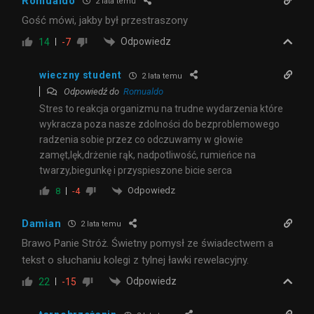
Romualdo
2 lata temu
Gość mówi, jakby był przestraszony
Odpowiedz
14
-7
wieczny student
2 lata temu
Odpowiedź do
Romualdo
Stres to reakcja organizmu na trudne wydarzenia które
wykracza poza nasze zdolności do bezproblemowego
radzenia sobie przez co odczuwamy w głowie
zamęt,lęk,drżenie rąk, nadpotliwość, rumieńce na
twarzy,biegunkę i przyspieszone bicie serca
Odpowiedz
8
-4
Damian
2 lata temu
Brawo Panie Stróż. Świetny pomysł ze świadectwem a
tekst o słuchaniu kolegi z tylnej ławki rewelacyjny.
Odpowiedz
22
-15