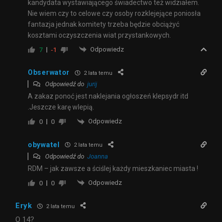
kandydata wystawiającego świadectwo też widziałem.
Nie wiem czy to celowe czy osoby rozklejejące poniosła
fantazja jednak komitety trzeba będzie obciążyć
kosztami oczyszczenia wiat przystankowych.
Odpowiedz
7
-1
Obserwator
2 lata temu
Odpowiedź do
jurij
A zakaz ponoć jest naklejania ogłoszeń klepsydr itd
.Jeszcze karę wlepią.
Odpowiedz
0
0
obywatel
2 lata temu
Odpowiedź do
Joanna
RDM – jak zawsze a ściślej każdy mieszkaniec miasta !
Odpowiedz
0
0
Eryk
2 lata temu
O 14?