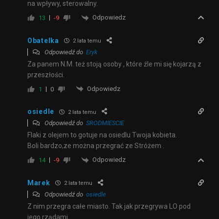
na wpływy, sterowalny.
Odpowiedz
13
-9
Obatelka
2 lata temu
Odpowiedź do
Eryk
Za panem N.M. też stoją osoby , które źle mi się kojarzą z
przeszłości.
Odpowiedz
1
0
osiedle
2 lata temu
Odpowiedź do
SRODMIESCIE
Flaki z olejem to gotuje na osiedlu Twoja kobieta.
Boli bardzo,ze można przegrać ze Stróżem .
Odpowiedz
14
-9
Marek
2 lata temu
Odpowiedź do
osiedle
Z nim przegra całe miasto. Tak jak przegrywa LO pod
jego rządami.