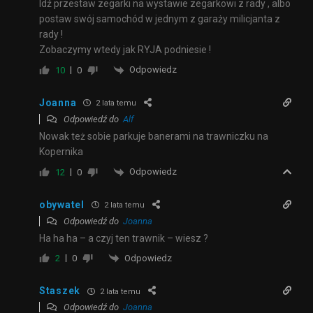
Idź przestaw zegarki na wystawie zegarkowi z rady , albo
postaw swój samochód w jednym z garaży milicjanta z
rady !
Zobaczymy wtedy jak RYJA podniesie !
Odpowiedz
10
0
Joanna
2 lata temu
Odpowiedź do
Alf
Nowak też sobie parkuje banerami na trawniczku na
Kopernika
Odpowiedz
12
0
obywatel
2 lata temu
Odpowiedź do
Joanna
Ha ha ha – a czyj ten trawnik – wiesz ?
Odpowiedz
2
0
Staszek
2 lata temu
Odpowiedź do
Joanna