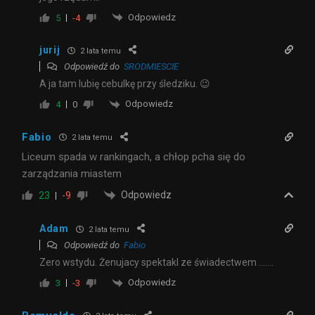
Odpowiedz
5
-4
jurij
2 lata temu
Odpowiedź do
SRODMIESCIE
A ja tam lubię cebulkę przy śledziku. 😉
Odpowiedz
4
0
Fabio
2 lata temu
Liceum spada w rankingach, a chłop pcha się do
zarządzania miastem
Odpowiedz
23
-9
Adam
2 lata temu
Odpowiedź do
Fabio
Zero wstydu. Żenujacy spektakl ze świadectwem …….
Odpowiedz
3
-3