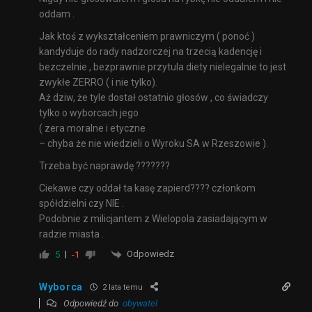
oddam .
Jak ktoś z wykształceniem prawniczym ( ponoć )
kandyduje do rady nadzorczej na trzecią kadencję i
bezczelnie , bezprawnie przytula diety nielegalnie to jest
zwykłe ZERRO ( i nie tylko).
Aż dziw, że tyle dostał ostatnio głosów , co świadczy
tylko o wyborcach jego
( zera moralne i etyczne
– chyba że nie wiedzieli o Wyroku SA w Rzeszowie ).
Trzeba być naprawdę ???????
Ciekawe czy oddał ta kasę zapierd???? członkom
spółdzielni czy NIE .
Podobnie z milicjantem z Wielopola zasiadającym w
radzie miasta .
Odpowiedz
5
-1
Wyborca
2 lata temu
Odpowiedź do
obywatel