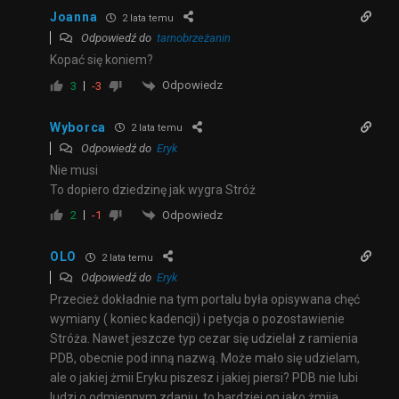
Joanna
2 lata temu
Odpowiedź do
tarnobrzeżanin
Kopać się koniem?
Odpowiedz
3
-3
Wyborca
2 lata temu
Odpowiedź do
Eryk
Nie musi
To dopiero dziedzinę jak wygra Stróż
Odpowiedz
2
-1
OLO
2 lata temu
Odpowiedź do
Eryk
Przecież dokładnie na tym portalu była opisywana chęć
wymiany ( koniec kadencji) i petycja o pozostawienie
Stróża. Nawet jeszcze typ cezar się udzielał z ramienia
PDB, obecnie pod inną nazwą. Może mało się udzielam,
ale o jakiej żmii Eryku piszesz i jakiej piersi? PDB nie lubi
ludzi o odmiennym zdaniu, to bardziej on jako żmija