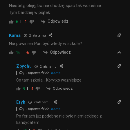
Niestety, oleję, bo nie chodzę spać tak wcześnie.
Tym bardziej w piątek.
Odpowiedz
6
-1
Kama
2 lata temu
Nie powinien Pan być wtedy w szkole?
Odpowiedz
16
-6
Zbychu
2 lata temu
Odpowiedź do
Kama
Co tam szkoła… Korytko ważniejsze
Odpowiedz
9
-4
Eryk
2 lata temu
Odpowiedź do
Kama
Po feriach już podobno nie było niemieckiego z
kandydatem.