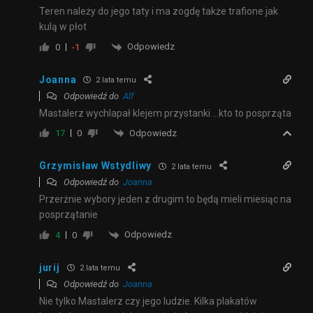
Teren należy do jego taty i ma zogdę także trafione jak
kulą w płot
Odpowiedz
0
-1
Joanna
2 lata temu
Odpowiedź do
Alf
Mastalerz wychlapał klejem przystanki …kto to posprząta
Odpowiedz
17
0
Grzymisław Wstydliwy
2 lata temu
Odpowiedź do
Joanna
Przerżnie wybory jeden z drugim to będą mieli miesiąc na
posprzątanie
Odpowiedz
4
0
jurij
2 lata temu
Odpowiedź do
Joanna
Nie tylko Mastalerz czy jego ludzie. Kilka plakatów