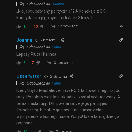
Odpowiedź do
Joanna
„Nie jest ubabrany politycznie”? A koneksje z GK i
kandydatura jego syna na listach Stróża?
Odpowiedz
17
-10
Joanna
2 lata temu
Odpowiedź do
Fabio
Lepszy Pluta i Kalinka
Odpowiedz
8
-7
Obserwator
2 lata temu
Odpowiedź do
Fabio
Kiedyś był z Mastalerzem i w PO. Startował z jego list do
rady. Podobno nie płacił składek i został wybudowany. A
teraz, naśladując DB, powtarza, że jego partią jest
Tarnobrzeg. Nie stać go nawet na samodzielne
wymyślenie własnego hasła. Wstyd! Idzie tam, gdzie go
popchną.
Odpowiedz
10
-4