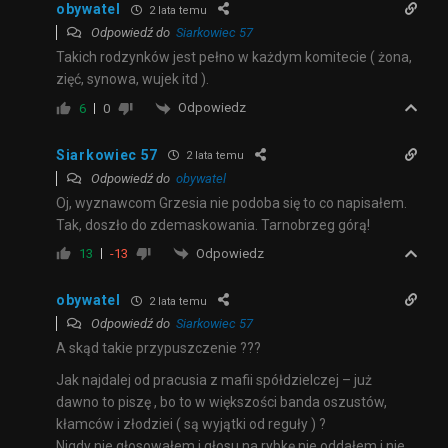
obywatel
2 lata temu
Odpowiedź do
Siarkowiec 57
Takich rodzynków jest pełno w każdym komitecie ( żona,
zięć, synowa, wujek itd ).
Odpowiedz
6
0
Siarkowiec 57
2 lata temu
Odpowiedź do
obywatel
Oj, wyznawcom Grzesia nie podoba się to co napisałem.
Tak, doszło do zdemaskowania. Tarnobrzeg górą!
Odpowiedz
13
-13
obywatel
2 lata temu
Odpowiedź do
Siarkowiec 57
A skąd takie przypuszczenie ???
Jak najdalej od pracusia z mafii spółdzielczej – już
dawno to piszę , bo to w większości banda oszustów,
kłamców i złodziei ( są wyjątki od reguły ) ?
Nigdy nie głosowałem i głosu na rybkę nie oddałem i nie