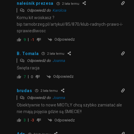
naleśnik prezesa
2 lata temu
Odpowiedź do
Karolcia
Komu kit wciskasz ?
bip.tarnobrzeg.pl/artykuł/85/870/klub-radnych-prawo-i-
sprawiedliwosc
Odpowiedz
9
-1
B. Tomala
2 lata temu
Odpowiedź do
Joanna
Święta racja
Odpowiedz
7
0
brudas
2 lata temu
Odpowiedź do
Joanna
Obiektywnie to nowe MIOTŁY chcą szybko zamiatać ale
nie mają pojęcia gdzie są ŚMIECIE!!
Odpowiedz
3
-3