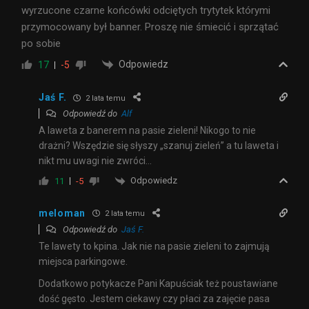
wyrzucone czarne końcówki odciętych trytytek którymi
przymocowany był banner. Proszę nie śmiecić i sprzątać
po sobie
Odpowiedz
17
-5
Jaś F.
2 lata temu
Odpowiedź do
Alf
A laweta z banerem na pasie zieleni! Nikogo to nie
drażni? Wszędzie się słyszy „szanuj zieleń” a tu laweta i
nikt mu uwagi nie zwróci…
Odpowiedz
11
-5
meloman
2 lata temu
Odpowiedź do
Jaś F.
Te lawety to kpina. Jak nie na pasie zieleni to zajmują
miejsca parkingowe.
Dodatkowo potykacze Pani Kapuściak też poustawiane
dość gęsto. Jestem ciekawy czy płaci za zajęcie pasa