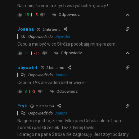
Najmniej ściemnia z tych wszystkich krętaczy !
Odpowiedz
15
-5
Joanna
2 lata temu
Odpowiedź do
obywatel
Cebula ma być wice Stróża podobają mi się razem .
Odpowiedz
11
-11
obywatel
2 lata temu
Odpowiedź do
Joanna
Cebula TAK ale żaden belfer więcej !
Odpowiedz
8
-3
Eryk
2 lata temu
Odpowiedź do
Joanna
Najgorsze jest to, że nie tylko pani Cebula, ale też pan
Tomek i pan Grzesiek. Też z tylnej ławki.
I dlatego na pana Stróża nie zagłosuję. Jest zbyt podatny