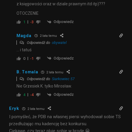
z księgowości oraz w dziale prawnym itd itp)???
OTOCZENIE
Odpowiedz
1
-3
Magda
2 lata temu
Odpowiedź do
obywatel
… i tatuś
Odpowiedz
0
-1
B. Tomala
2 lata temu
Odpowiedź do
Siarkowiec 57
Nie Grzesiek K. tylko Mirosław.
Odpowiedz
4
-4
Eryk
2 lata temu
I pomyśleć, że PDB na własnej piersi wyhodował sobie TS
przedłużając mu kadencję bez konkursu.
Ciekawe, czy teraz pluje sobie w brodę 😀