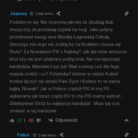
Joanna
2 lata temu
Podoba mi się .Nie ściemnia jak inni że zbudują klub
muzyczny, że postawią szpital na nogi. Jako jedyny
przedstawił swoją wice Monikę Łagowską Cebulę.
Dlaczego inni tego nie zrobią bo za Bożkiem chowa się
Pluta? Za Nowakiem PIS z Kalinką? Jak dla mnie wreszcie
ktoś kto nie jest ubabrany politycznie. Nie ma lepszego
kandydata. Mastalerz juz był. Miał szansę coś dla tego
miasta zrobić i co? Potańska? kłótnie w radzie Kobiet
trzeba łączyć nie dzielić.Pani Zych i Kolano to ta sama
bajka. Nowak? Jak w Polsce rządził PIS to my PO
wybieramy jak teraz rządzi KO to my PIS mamy wybrać …
Obiektywnie Stróż to najlepszy kandydat . Musi się coś
zmienić w tej mieścinie
Odpowiedz
23
-30
Fabio
2 lata temu