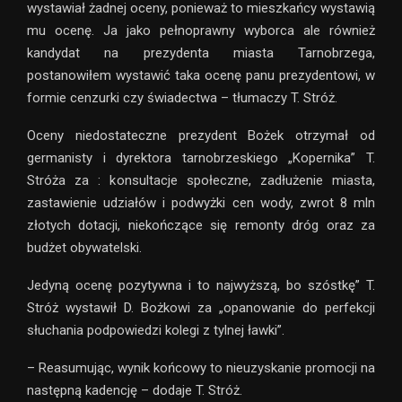
wystawiał żadnej oceny, ponieważ to mieszkańcy wystawią
mu ocenę. Ja jako pełnoprawny wyborca ale również
kandydat na prezydenta miasta Tarnobrzega,
postanowiłem wystawić taka ocenę panu prezydentowi, w
formie cenzurki czy świadectwa – tłumaczy T. Stróż.
Oceny niedostateczne prezydent Bożek otrzymał od
germanisty i dyrektora tarnobrzeskiego „Kopernika” T.
Stróża za : konsultacje społeczne, zadłużenie miasta,
zastawienie udziałów i podwyżki cen wody, zwrot 8 mln
złotych dotacji, niekończące się remonty dróg oraz za
budżet obywatelski.
Jedyną ocenę pozytywna i to najwyższą, bo szóstkę” T.
Stróż wystawił D. Bożkowi za „opanowanie do perfekcji
słuchania podpowiedzi kolegi z tylnej ławki”.
– Reasumując, wynik końcowy to nieuzyskanie promocji na
następną kadencję – dodaje T. Stróż.