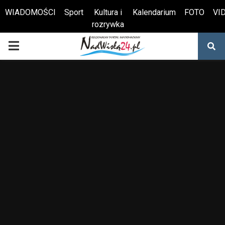
WIADOMOŚCI
Sport
Kultura i
Kalendarium
FOTO
VI
rozrywka
Otwórz pasek narzędzi
PRIMARY
MENU