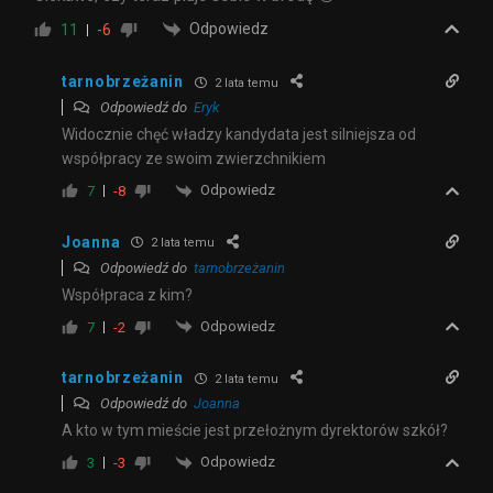
Odpowiedz
11
-6
tarnobrzeżanin
2 lata temu
Odpowiedź do
Eryk
Widocznie chęć władzy kandydata jest silniejsza od
współpracy ze swoim zwierzchnikiem
Odpowiedz
7
-8
Joanna
2 lata temu
Odpowiedź do
tarnobrzeżanin
Współpraca z kim?
Odpowiedz
7
-2
tarnobrzeżanin
2 lata temu
Odpowiedź do
Joanna
A kto w tym mieście jest przełożnym dyrektorów szkół?
Odpowiedz
3
-3