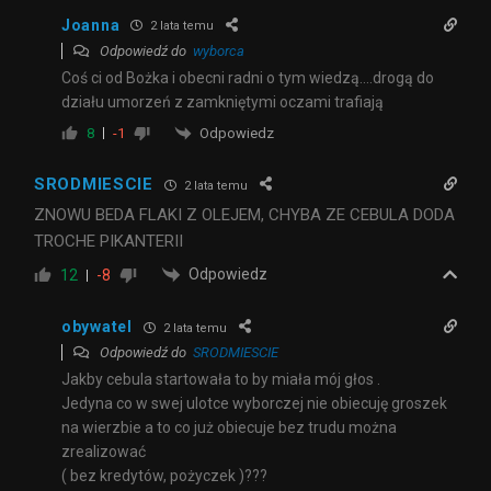
Joanna
2 lata temu
Odpowiedź do
wyborca
Coś ci od Bożka i obecni radni o tym wiedzą….drogą do
działu umorzeń z zamkniętymi oczami trafiają
Odpowiedz
8
-1
SRODMIESCIE
2 lata temu
ZNOWU BEDA FLAKI Z OLEJEM, CHYBA ZE CEBULA DODA
TROCHE PIKANTERII
Odpowiedz
12
-8
obywatel
2 lata temu
Odpowiedź do
SRODMIESCIE
Jakby cebula startowała to by miała mój głos .
Jedyna co w swej ulotce wyborczej nie obiecuję groszek
na wierzbie a to co już obiecuje bez trudu można
zrealizować
( bez kredytów, pożyczek )???