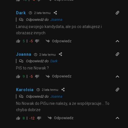
Dark
2 lata temu
Odpowiedź do
Joanna
Lansuj swojego kandydata, ale po co atakujesz i
obrażasz innych
Odpowiedz
5
-5
Joanna
2 lata temu
Odpowiedź do
Dark
PiS to nie Nowak ?
Odpowiedz
9
-5
Karolcia
2 lata temu
Odpowiedź do
Joanna
No Nowak do PiSu nie należy, a że współpracuje… To
chyba dobrze
Odpowiedz
8
-12