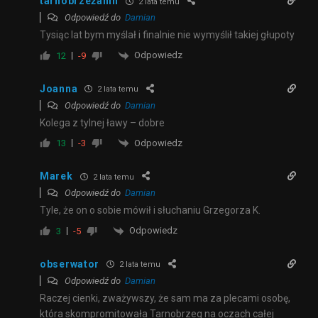
tarnobrzeżanin
2 lata temu
Odpowiedź do
Damian
Tysiąc lat bym myślał i finalnie nie wymyślił takiej głupoty
Odpowiedz
12
-9
Joanna
2 lata temu
Odpowiedź do
Damian
Kolega z tylnej ławy – dobre
Odpowiedz
13
-3
Marek
2 lata temu
Odpowiedź do
Damian
Tyle, że on o sobie mówił i słuchaniu Grzegorza K.
Odpowiedz
3
-5
obserwator
2 lata temu
Odpowiedź do
Damian
Raczej cienki, zważywszy, że sam ma za plecami osobę,
która skompromitowała Tarnobrzeg na oczach całej