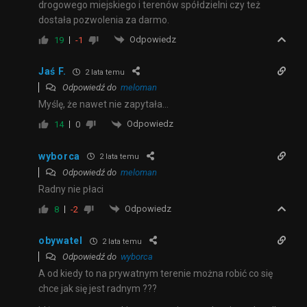
drogowego miejskiego i terenów spółdzielni czy też
dostała pozwolenia za darmo.
Odpowiedz
19
-1
Jaś F.
2 lata temu
Odpowiedź do
meloman
Myślę, że nawet nie zapytała…
Odpowiedz
14
0
wyborca
2 lata temu
Odpowiedź do
meloman
Radny nie płaci
Odpowiedz
8
-2
obywatel
2 lata temu
Odpowiedź do
wyborca
A od kiedy to na prywatnym terenie można robić co się
chce jak się jest radnym ???