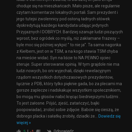
choduje się na mieszkańcach. Mało pisze, ale regularnie
czytam komentarze lokalnych portali. Sam prezydent i
jego tutejsi zwolennicy pod osłoną ładnych słówek
dyskredytują każdego kandydata udając jedynych
Przyjaznych I DOBRYCH. Bardziej szanuje ludzi piszących
wprost, bez ogródek co myślą, niż zakłamane frazesy –
byle moc się później wykpić ” to nie ja”. Ta sama nagonka
z Kiełbem, jest on w TSM, a na kogo stawia TSM chyba
na mieście widać. Syn na liście to NA PEWNO ojciec
steruje. Super sterowanie opinią. W tym grajdole nie ma
ludzi nowych, bo oni wyjechali, dzięki rewelacyjnym
rządom wszystkich dotychczasowych prezydentow,
łącznie z PDB, który tylko pięknie gada, bo za plecami ma
gorsze zaplecze i nadskakuje wszystkim społecznikiem,
bo mogą mu głosów nabić kręcąc biedniejszymi ludźmi .
To jest żałosne. Pójść, zjeść, zatańczyć, bajki
poopowiadać, zrobić sobie zdjęcie. Babcie się cieszą, że
dobrego placka i sałatkę zrobiły, dziadki że
…
Dowiedz się
więcej »
Odpowiedz
5
-1