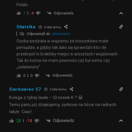
Polski.
Odpowiedz
7
-4
Obatelka
2 lata temu
Odpowiedź do
obserwator
Osoba siedziała w więzieniu za stosunkowo małe
pieniądze, a gdyby tak dało się sprawdzić kto i ile
przekręcił to brakloby miejsc w aresztach i więzieniach.
Tak do końca nie mam pewności czy był winny czy
„załatwiony”.
Odpowiedz
0
0
Siarkowiec 57
2 lata temu
Kolega z tylnej ławki – Grzesiek K.? 😀
Temu panu już dziękujemy, synkowi na liście na radnych
także. Ciao!
Odpowiedz
28
-14