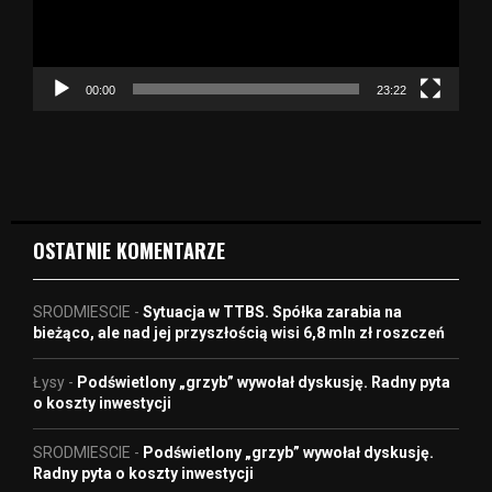
z
a
c
z
00:00
23:22
v
i
d
e
o
OSTATNIE KOMENTARZE
SRODMIESCIE
-
Sytuacja w TTBS. Spółka zarabia na
bieżąco, ale nad jej przyszłością wisi 6,8 mln zł roszczeń
Łysy
-
Podświetlony „grzyb” wywołał dyskusję. Radny pyta
o koszty inwestycji
SRODMIESCIE
-
Podświetlony „grzyb” wywołał dyskusję.
Radny pyta o koszty inwestycji