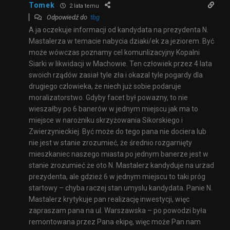
Tomek
2 lata temu
Odpowiedź do
tbg
A ja oczekuje informacji od kandydata na prezydenta N.
Mastalerza w temacie nabycia dziaki/ek za jeziorem. Być
może wówczas poznamy cel komunlizacyjny Kopalni
Siarki w likwidacji w Machowie. Ten człowiek przez 4 lata
swoich rządów zasiał tyle zła i okazal tyle pogardy dla
drugiego czlowieka, że niech już sobie podaruje
moralizatorstwo. Gdyby facet był powazny, to nie
wieszałby po 6 banerów w jednym miejscu jak ma to
miejsce w narożniku skrzyżowania Sikorskiego i
Zwierzynieckiej. Być może do tego pana nie dociera lub
nie jest w stanie zrozumieć, że średnio rozgarnięty
mieszkaniec naszego miasta po jednym banerze jest w
stanie zrozumieć że oto N. Mastalerz kandyduje na urzad
prezydenta, ale gdzież 6 w jednym miejscu to taki próg
startowy – chyba raczej stan umyslu kandydata. Panie N.
Mastalerz krytykuje pan realizację inwestycji, więc
zapraszam pana na ul. Warszawska – po powodzi była
remontowana przez Pana ekipę, więc może Pan nam