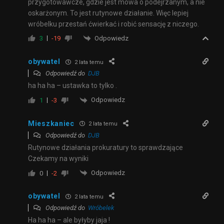
przygotowawcze, gdzie jest mowa o podejrzanym, a nie
oskarżonym. To jest rutynowe działanie. Więc lepiej
wróbelku przestań ćwierkać i robić sensację z niczego.
Odpowiedz
3
-19
obywatel
2 lata temu
Odpowiedź do
DJB
ha ha ha – ustawka to tylko .
Odpowiedz
1
-3
Mieszkaniec
2 lata temu
Odpowiedź do
DJB
Rutynowe działania prokuratury to sprawdzające
Czekamy na wyniki
Odpowiedz
0
-2
obywatel
2 lata temu
Odpowiedź do
Wróbelek
Ha ha ha – ale byłyby jaja !