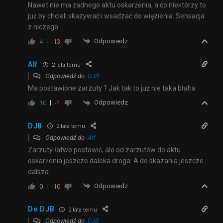
Nawet nie ma żadnego aktu oskarżenia, a co niektórzy to
już by chcieli skazywać i wsadzać do więzienia. Sensacja
z niczego.
Odpowiedz
4
-13
Alf
2 lata temu
Odpowiedź do
DJB
Ma postawione zarzuty ? Jak tak to już nie taka błaha
Odpowiedz
10
-1
DJB
2 lata temu
Odpowiedź do
Alf
Zarzuty łatwo postawić, ale od zarzutów do aktu
oskarżenia jeszcze daleka droga. A do skazania jeszcze
dalsza.
Odpowiedz
0
-10
Do DJB
2 lata temu
Odpowiedź do
DJB