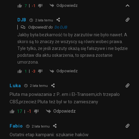
Odpowiedz
7
-1
DJB
2 lata temu
Odpowiedź do
Do DJB
Jakby była bezkarność to by zarzutów nie było nawet. A
skoro są to znaczy że wszyscy są równi wobec prawa.
Tyle tylko, że jeśli zarzuty okażą się fałszywe i nie będzie
podstaw dla aktu oskarżenia, to sprawa zostanie
umorzona.
Odpowiedz
1
-3
Luka
2 lata temu
Pluta ma powiazania z P…em i El-Transem,ich trzepalo
CBŚ,przecież Pluta też byl w to zamieszany
Odpowiedz
17
-1
Fabio
2 lata temu
Ostatni etap kampanii: szukanie haków