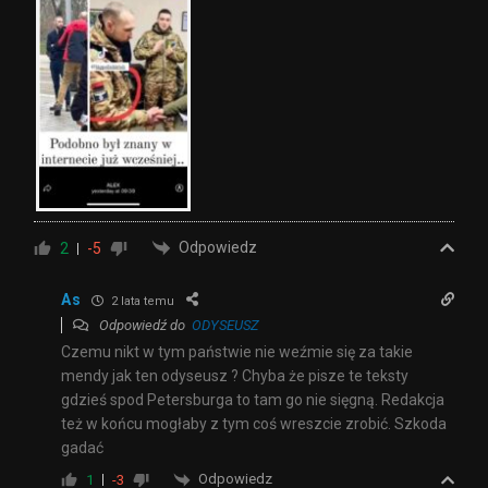
Odpowiedz
2
-5
As
2 lata temu
Odpowiedź do
ODYSEUSZ
Czemu nikt w tym państwie nie weźmie się za takie
mendy jak ten odyseusz ? Chyba że pisze te teksty
gdzieś spod Petersburga to tam go nie sięgną. Redakcja
też w końcu mogłaby z tym coś wreszcie zrobić. Szkoda
gadać
Odpowiedz
1
-3