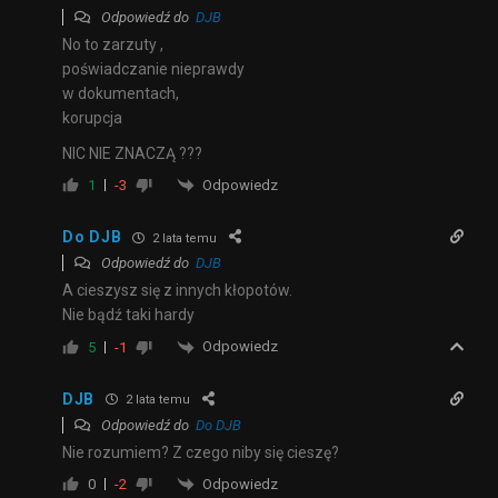
Odpowiedź do
DJB
No to zarzuty ,
poświadczanie nieprawdy
w dokumentach,
korupcja
NIC NIE ZNACZĄ ???
Odpowiedz
1
-3
Do DJB
2 lata temu
Odpowiedź do
DJB
A cieszysz się z innych kłopotów.
Nie bądź taki hardy
Odpowiedz
5
-1
DJB
2 lata temu
Odpowiedź do
Do DJB
Nie rozumiem? Z czego niby się cieszę?
Odpowiedz
0
-2