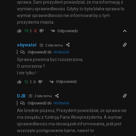
sprawa. Sam prezydent powiedział, że ma informację z
wymiaru sprawiedliwości. Gdyby to była błaha sprawa to
wymiar sprawiedliwości nie informował by o tym
prezydenta miasta.
Odpowiedz
19
-2
obywatel
2 lata temu
Odpowiedź do
Wróbelek
Sprawa powinna być rozszerzona,
O umorzenia ?
I nie tylko !
Odpowiedz
12
0
DJB
2 lata temu
Odpowiedź do
Wróbelek
Ale brednie piszesz, Prezydent powiedział, że sprawa nie
ma związku z funkcją Pana Wiceprezydenta. A wymiar
sprawiedliwości ma obowiązek informowania, jeśli jest
wszczęte postępowanie karne, nawet to