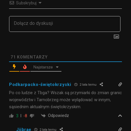
Subskrybuj
71
KOMENTARZY
Najstarsze
Podkarpacko-świętokrzyski
2 lata temu
Po co ludzie z Tbga? Wszak są przymiarki do zmian granic
województw i Tarnobrzeg może wylądować w innym,
sąsiednim aktualnym świętokrzyskim.
Odpowiedz
3
-8
Jjjbrae
2 lata temu