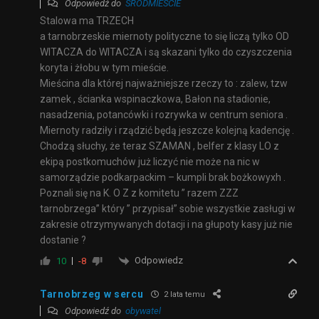
Odpowiedź do
SRODMIESCIE
Stalowa ma TRZECH
a tarnobrzeskie miernoty polityczne to się liczą tylko OD
WITACZA do WITACZA i są skazani tylko do czyszczenia
koryta i żłobu w tym mieście.
Mieścina dla której najważniejsze rzeczy to : zalew, tzw
zamek , ścianka wspinaczkowa, Bałon na stadionie,
nasadzenia, potancówki i rozrywka w centrum seniora .
Miernoty radziły i rządzić będą jeszcze kolejną kadencję .
Chodzą słuchy, że teraz SZAMAN , belfer z klasy LO z
ekipą postkomuchów już liczyć nie może na nic w
samorządzie podkarpackim – kumpli brak bożkowyxh .
Poznali się na K. O Z z komitetu ” razem ZZZ
tarnobrzega” który ” przypisał” sobie wszystkie zasługi w
zakresie otrzymywanych dotacji i na głupoty kasy już nie
dostanie ?
Odpowiedz
10
-8
Tarnobrzeg w sercu
2 lata temu
Odpowiedź do
obywatel