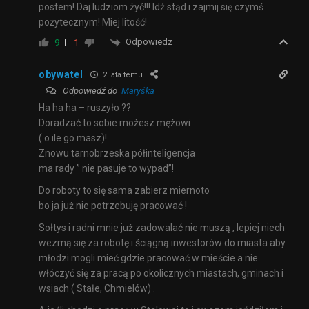
postem! Daj ludziom żyć!!! Idź stąd i zajmij się czymś
pożytecznym! Miej litość!
Odpowiedz
9
-1
obywatel
2 lata temu
Odpowiedź do
Maryśka
Ha ha ha – ruszyło ??
Doradzać to sobie możesz mężowi
( o ile go masz)!
Znowu tarnobrzeska półinteligencja
ma rady ” nie pasuje to wypad”!
Do roboty to się sama zabierz miernoto
bo ja już nie potrzebuję pracować !
Sołtys i radni mnie już zadowalać nie muszą , lepiej niech
wezmą się za robotę i ściągną inwestorów do miasta aby
młodzi mogli mieć gdzie pracować w mieście a nie
włóczyć się za pracą po okolicznych miastach, gminach i
wsiach ( Stałe, Chmielów) .