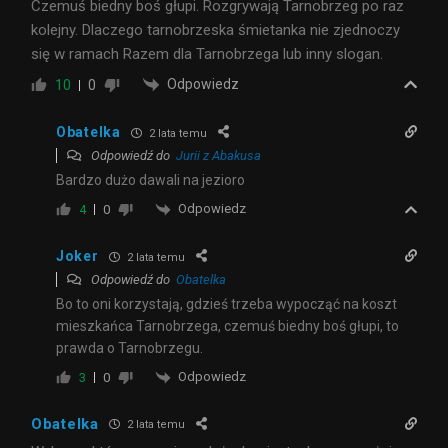
Czemuś biedny boś głupi. Rozgrywają Tarnobrzeg po raz
kolejny. Dlaczego tarnobrzeska śmietanka nie zjednoczy
się w ramach Razem dla Tarnobrzega lub inny slogan.
Odpowiedz
10
0
Obatelka
2 lata temu
Odpowiedź do
Jurii z Abakusa
Bardzo dużo dawali na jezioro
Odpowiedz
4
0
Joker
2 lata temu
Odpowiedź do
Obatelka
Bo to oni korzystają, gdzieś trzeba wypocząć na koszt
mieszkańca Tarnobrzega, czemuś biedny boś głupi, to
prawda o Tarnobrzegu.
Odpowiedz
3
0
Obatelka
2 lata temu