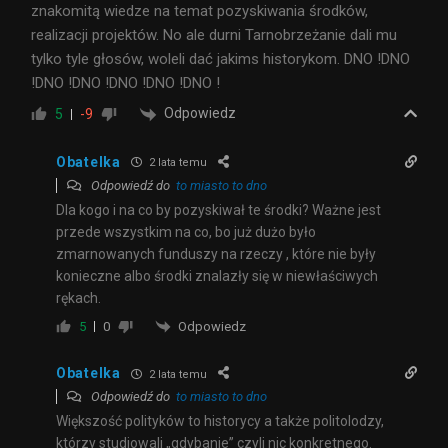
znakomitą wiedze na temat pozyskiwania środków,
realizacji projektów. No ale durni Tarnobrzeżanie dali mu
tylko tyle głosów, woleli dać jakims historykom. DNO !DNO
!DNO !DNO !DNO !DNO !DNO !
Odpowiedz
5
-9
Obatelka
2 lata temu
Odpowiedź do
to miasto to dno
Dla kogo i na co by pozyskiwał te środki? Ważne jest
przede wszystkim na co, bo już dużo było
zmarnowanych funduszy na rzeczy , które nie były
konieczne albo środki znalazły się w niewłaściwych
rękach.
Odpowiedz
5
0
Obatelka
2 lata temu
Odpowiedź do
to miasto to dno
Większość polityków to historycy a także politolodzy,
którzy studiowali „gdybanie” czyli nic konkretnego.