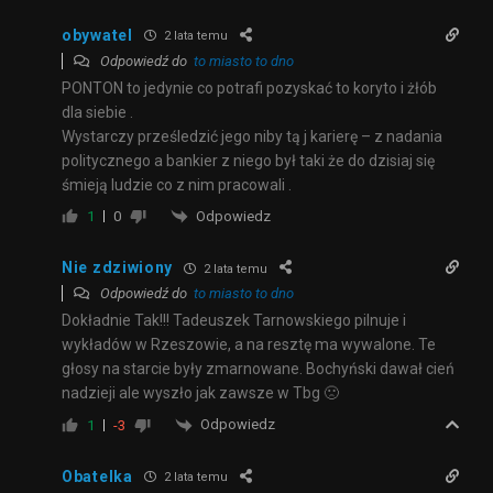
obywatel
2 lata temu
Odpowiedź do
to miasto to dno
PONTON to jedynie co potrafi pozyskać to koryto i żłób
dla siebie .
Wystarczy prześledzić jego niby tą j karierę – z nadania
politycznego a bankier z niego był taki że do dzisiaj się
śmieją ludzie co z nim pracowali .
Odpowiedz
1
0
Nie zdziwiony
2 lata temu
Odpowiedź do
to miasto to dno
Dokładnie Tak!!! Tadeuszek Tarnowskiego pilnuje i
wykładów w Rzeszowie, a na resztę ma wywalone. Te
głosy na starcie były zmarnowane. Bochyński dawał cień
nadzieji ale wyszło jak zawsze w Tbg 🙁
Odpowiedz
1
-3
Obatelka
2 lata temu