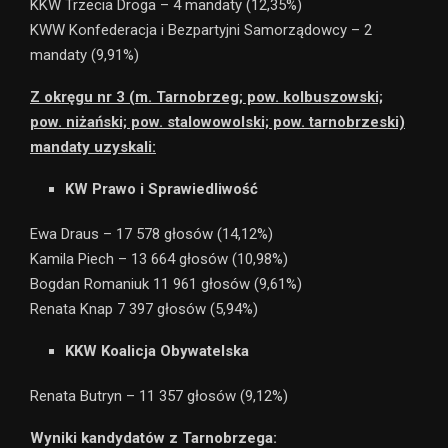
KKW Trzecia Droga – 4 mandaty (12,35%)
KWW Konfederacja i Bezpartyjni Samorządowcy – 2
mandaty (9,91%)
Z okręgu nr 3 (m. Tarnobrzeg; pow. kolbuszowski;
pow. niżański; pow. stalowowolski; pow. tarnobrzeski)
mandaty uzyskali:
KW Prawo i Sprawiedliwość
Ewa Draus – 17 578 głosów (14,12%)
Kamila Piech – 13 664 głosów (10,98%)
Bogdan Romaniuk 11 961 głosów (9,61%)
Renata Knap 7 397 głosów (5,94%)
KKW Koalicja Obywatelska
Renata Butryn – 11 357 głosów (9,12%)
Wyniki kandydatów z Tarnobrzega: