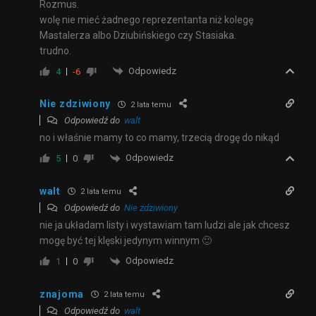
Rozmus.
wolę nie mieć żadnego reprezentanta niż kolegę
Mastalerza albo Dziubińskiego czy Stasiaka.
trudno.
Odpowiedz
4
-6
Nie zdziwiony
2 lata temu
Odpowiedź do
walt
no i właśnie mamy to co mamy, trzecią drogę do nikąd
Odpowiedz
5
0
walt
2 lata temu
Odpowiedź do
Nie zdziwiony
nie ja układam listy i wystawiam tam ludzi ale jak chcesz
mogę być tej klęski jedynym winnym 🙂
Odpowiedz
1
0
znajoma
2 lata temu
Odpowiedź do
walt