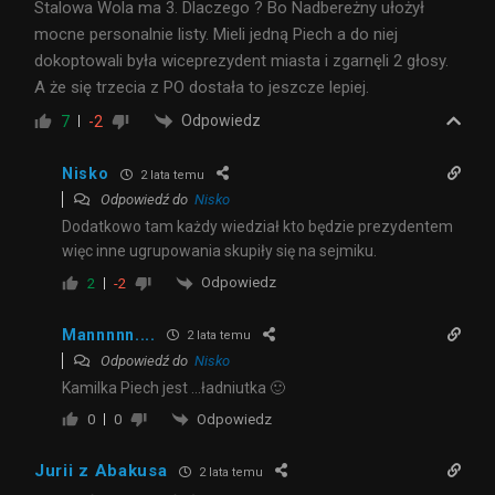
Stalowa Wola ma 3. Dlaczego ? Bo Nadbereżny ułożył
mocne personalnie listy. Mieli jedną Piech a do niej
dokoptowali była wiceprezydent miasta i zgarnęli 2 głosy.
A że się trzecia z PO dostała to jeszcze lepiej.
Odpowiedz
7
-2
Nisko
2 lata temu
Odpowiedź do
Nisko
Dodatkowo tam każdy wiedział kto będzie prezydentem
więc inne ugrupowania skupiły się na sejmiku.
Odpowiedz
2
-2
Mannnnn....
2 lata temu
Odpowiedź do
Nisko
Kamilka Piech jest …ładniutka 🙂
Odpowiedz
0
0
Jurii z Abakusa
2 lata temu