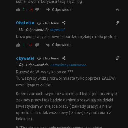
sobie i swoim korycie a tacy są z Tbg .
Odpowiedz
2
-4
Obatelka
2 lata temu
Odpowiedź do
obywatel
Dużo jest pracy ale pewnie bardzo ciężkiej i mało płatnej.
Odpowiedz
1
-1
obywatel
2 lata temu
Odpowiedź do
Zatroskany Siarkowiec
Ruszyć do W- wy tylko po co ???
Tu wszyscy widzą rozwój miasta tylko poprzez ZALEW i
inwestycje w zalew .
Kołem zamachowym rozwoju miast było i jest przemysł i
zakłady pracy i tak będzie a miasta rozwijają się dzięki
inwestycjom w miejsca pracy ( zakłady pracy) a nie w
oparciu o ośrodek wczasowy ( zalew) czy muzeum z
kolekcją) .
W Tbg ciągle się wpaja mieszkańcom , że kołem