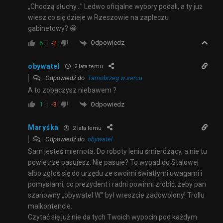
„Chodzą słuchy…” Ledwo oficjalne wybory podali, a ty już
wiesz co się dzieje w Rzeszowie na zapleczu
gabinetowy? 😀
Odpowiedz
6
-2
obywatel
2 lata temu
Odpowiedź do
Tarnobrzeg w sercu
A to zobaczysz niebawem ?
Odpowiedz
1
-3
Maryśka
2 lata temu
Odpowiedź do
obywatel
Sam jesteś miernota. Do roboty leniu śmierdzący, a nie tu
powietrze pasujesz. Nie pasuje? To wypad do Stalowej
albo zgłoś się do urzędu ze swoimi światłymi uwagami i
pomysłami, co prezydent i radni powinni zrobić, żeby pan
szanowny „obywatel W.” był wreszcie zadowolony! Trollu
malkontencie.
Czytać się już nie da tych Twoich wypocin pod każdym