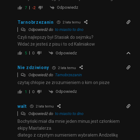
Odpowiedz
7
-2
Tarnobrzezanin
2 lata temu
Odpowiedź do
to miasto to dno
Czyli najlepszy był Stasiak do sejmiku?
Widać że jesteś z pisu i to od Kaliniakow
Odpowiedz
5
0
Nie zdziwiony
2 lata temu
Odpowiedź do
Tarnobrzezanin
czytaj chłopie ze zrozumieniem o kim on pisze
Odpowiedz
1
0
walt
2 lata temu
Odpowiedź do
to miasto to dno
Bochyński miał dla mnie jeden minus.jest członkiem
ekipy Mastalerza.
dlatego z czystym sumieniem wybrałem Andżelikę