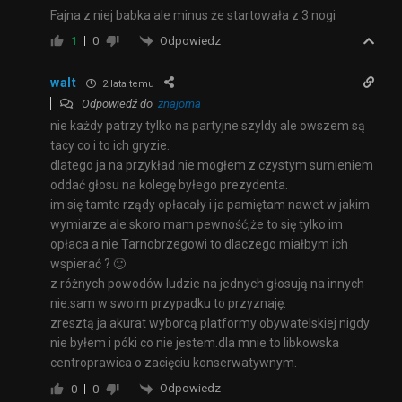
Fajna z niej babka ale minus że startowała z 3 nogi
Odpowiedz
1
0
walt
2 lata temu
Odpowiedź do
znajoma
nie każdy patrzy tylko na partyjne szyldy ale owszem są
tacy co i to ich gryzie.
dlatego ja na przykład nie mogłem z czystym sumieniem
oddać głosu na kolegę byłego prezydenta.
im się tamte rządy opłacały i ja pamiętam nawet w jakim
wymiarze ale skoro mam pewność,że to się tylko im
opłaca a nie Tarnobrzegowi to dlaczego miałbym ich
wspierać ? 🙂
z różnych powodów ludzie na jednych głosują na innych
nie.sam w swoim przypadku to przyznaję.
zresztą ja akurat wyborcą platformy obywatelskiej nigdy
nie byłem i póki co nie jestem.dla mnie to libkowska
centroprawica o zacięciu konserwatywnym.
Odpowiedz
0
0