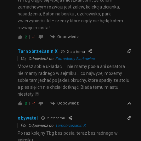
zamachowym rozwoju jest zalew, kolekcja ,ścianka,
nasadzenia, Bałon na boisku , uzdrowisko, park
zwierzyniecki itd – rzeczy które nigdy nie będą kołem
rozwoju miasta !
Odpowiedz
2
-1
Tarnobrzeżanin X
2 lata temu
Odpowiedź do
Zatroskany Siarkowiec
Możesz sobie układać …. nie mamy posła ani senatora …
nie mamy radnego w sejmiku … co najwyżej możemy
sobie tam jechać po jakieś okruchy, które spadły ze stołu
a pies się ich nie chciał dotknąć. Biada temu miastu
niestety 🙁
Odpowiedz
3
-1
obywatel
2 lata temu
Odpowiedź do
Tarnobrzeżanin X
Po raz kolejny Tbg bez posła, teraz bez radnego w
sejmiku