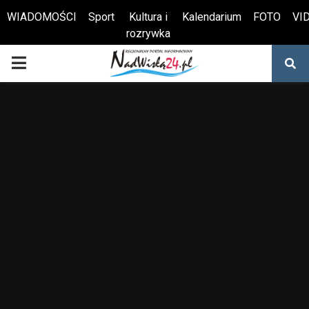
WIADOMOŚCI
Sport
Kultura i
Kalendarium
FOTO
VI
rozrywka
Otwórz pasek narzędzi
PRIMARY
MENU