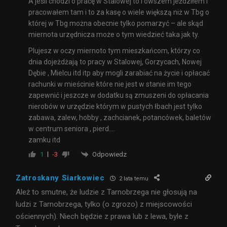
A jeśli chodzi o pracę w Stalowej to i owszem jeździłem i
pracowałem tam i to za kasę o wiele większą niż w Tbg o
której w Tbg można obecnie tylko pomarzyć – ale skąd
miernota urzędnicza może o tym wiedzieć taka jak ty.
Plujesz w oczy miernoto tym mieszkańcom, którzy co
dnia dojeżdżają to pracy w Stalowej, Gorzycach, Nowej
Dębie , Mielcu itd itp aby mogli zarabiać na życie i opłacać
rachunki w mieścinie które nie jest w stanie im tego
zapewnić i jeszcze w dodatku są zmuszeni do opłacania
nierobów w urzędzie którym w pustych łbach jest tylko
zabawa, zalew, hobby , zachcianek, potancówek, baletów
w centrum seniora , pierd….
zamku itd
Odpowiedz
1
-3
Zatroskany Siarkowiec
2 lata temu
Ależ to smutne, że ludzie z Tarnobrzega nie głosują na
ludzi z Tarnobrzega, tylko (o zgrozo) z miejscowości
ościennych). Niech będzie z prawa lub z lewa, byle z