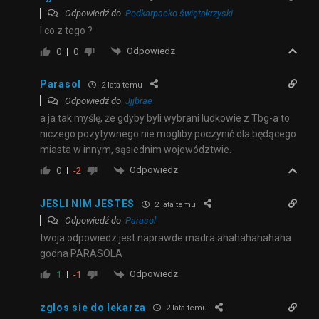
Odpowiedź do
Podkarpacko-świętokrzyski
I co z tego ?
Odpowiedz
0
0
Parasol
2 lata temu
Odpowiedź do
Jjjbrae
a ja tak myślę, że gdyby byli wybrani ludkowie z Tbg-a to
niczego pozytywnego nie mogliby poczynić dla będącego
miasta w innym, sąsiednim województwie.
Odpowiedz
0
-2
JESLI NIM JESTES
2 lata temu
Odpowiedź do
Parasol
twoja odpowiedz jest naprawde madra ahahahahahaha
godna PARASOLA
Odpowiedz
1
-1
zglos sie do lekarza
2 lata temu