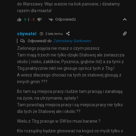
do Warszawy. Więc waście na bok panowie, i działamy
razem dla miasta!
Odpowiedz
9
-1
obywatel
2 lata temu
Odpowiedź do
Zatroskany Siarkowiec
Zielonego pojęcia nie masz o czym piszesz .
Tam mają trzech nie tylko dzięki Stalowej ale zwłaszcza
okolic ( nisko, zaklików, Pysznica, grębów itd) a za tymi z
Tbg praktycznie nikt nie głosuje oprócz tych z Tbg !
A wiesz dlaczego chociaż na tych że stalowej glosują z
innych gmin ???
Bo tam są miejsca pracy i ludzie tam pracują i zarabiają
na życie, na utrzymanie, opłaty !
Tam powstają miejsca pracy i są miejsca pracy nie tylko
dla tych że Stalowej ale i okolic ??
Wielu z Tbg pracuje w SW bo musi baranie ?
Kto rozsądny będzie głosować na kogoś co myśli tylko o