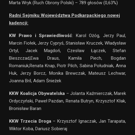
Marta Wryk (Ruch Obrony Polski) – 789 głosów (0,63%)
Radni Sejmiku Województwa Podkarpackiego nowej
kadencji:
KW Prawo i Sprawiedliwość
: Karol Ożóg, Jerzy Paul,
Marcin Fiołek, Jerzy Cypryś, Stanisław Kruczek, Władysław
Ortyl, Jacek Magdoń, Czesław Łączek, Stefan
Bieszczad,Ewa Draus, Kamila Piech, Bogdan
Romaniuk,Renata Knap, Piotr Pilch, Sabina Południak, Anna
Huk, Jerzy Borcz, Monika Brewczak, Mateusz Lechwar,
Joanna Bril, Adam Śnieżek
KKW Koalicja Obywatelska
– Jolanta Kaźmierczak, Marek
Ordyczyński, Paweł Pazdan, Renata Butryn, Krzysztof Kłak,
Bronisław Baran
KKW Trzecia Droga
– Krzysztof Ignaczak, Jan Tarapata,
Wiktor Koba, Dariusz Sobieraj