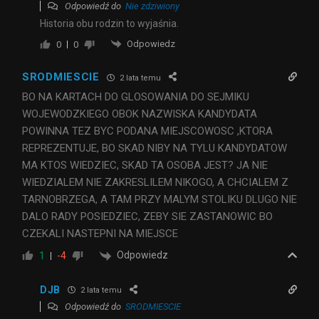
Odpowiedź do
Nie zdziwiony
Historia obu rodzin to wyjaśnia.
Odpowiedz
0
0
SRODMIESCIE
2 lata temu
BO NA KARTACH DO GLOSOWANIA DO SEJMIKU
WOJEWODZKIEGO OBOK NAZWISKA KANDYDATA
POWINNA TEZ BYC PODANA MIEJSCOWOSC ,KTORA
REPREZENTUJE, BO SKAD NIBY NA TYLU KANDYDATOW
MA KTOS WIEDZIEC, SKAD TA OSOBA JEST? JA NIE
WIEDZIALEM NIE ZAKRESLILEM NIKOGO, A CHCIALEM Z
TARNOBRZEGA, A TAM PRZY MALYM STOLIKU DLUGO NIE
DALO RADY POSIEDZIEC, ZEBY SIE ZASTANOWIC BO
CZEKALI NASTEPNI NA MIEJSCE
Odpowiedz
1
-4
DJB
2 lata temu
Odpowiedź do
SRODMIESCIE