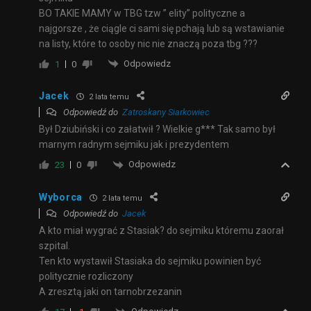
BO TAKIE MAMY w TBG tzw ” elity” polityczne a
najgorsze , że ciągle ci sami się pchają lub są wstawianie
na listy, które to osoby nic nie znaczą poza tbg ???
Odpowiedz
1
0
Jacek
2 lata temu
Odpowiedź do
Zatroskany Siarkowiec
Był Dziubiński i co załatwił ? Wielkie g*** Tak samo był
marnym radnym sejmiku jak i prezydentem
Odpowiedz
23
0
Wyborca
2 lata temu
Odpowiedź do
Jacek
A kto miał wygrać z Stasiak? do sejmiku któremu zaorał
szpital.
Ten kto wystawił Stasiaka do sejmiku powinien być
politycznie rozliczony
A zresztą jaki on tarnobrzezanin