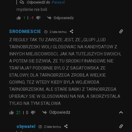
Odpowiedź do
Parasol
myslenie nie boli
Odpowiedz
1
-1
SRODMIESCIE
2 lata temu
Z REGULY TAK TU ZAWSZE JEST, ZE ,,GLUPI ,,LUD
TARNOBRZESKI WOLI GLOSOWAC NA KANDYDATOW Z
INNYCH MIEJSCOWOSCI, JAK NA TUTEJSZYCH SWOICH,
A POTEM SIE DZIWIA, ZE TU SRODKI FINANSOWE NIE
TRAFIAJA? PODOBNIE BYLO Z SAGATOWSKA ZE
STALOWY, DLA TARNOBRZEGA ZROBILA WIELKIE
GOWNO, TEZ WTEDY KIEDY BYLA WOJEWODA
TARNOBRZESKIM, ALE STARE BABKI Z TARNOBRZEGA
UPIERALY SIE W GLOSOWANIU NA NIA, A SKORZYSTALA
TYLKO NA TYM STALOWA
Odpowiedz
21
0
obywatel
2 lata temu