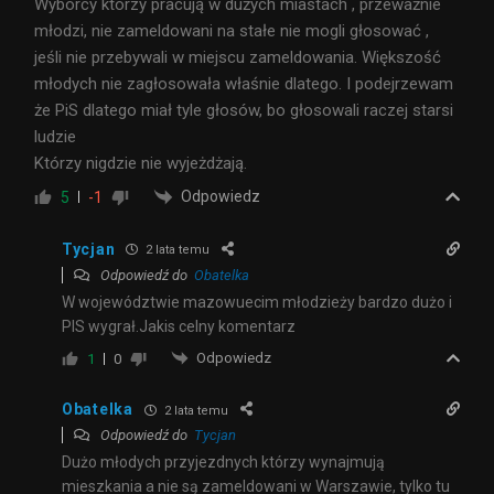
Wyborcy którzy pracują w dużych miastach , przeważnie
młodzi, nie zameldowani na stałe nie mogli głosować ,
jeśli nie przebywali w miejscu zameldowania. Większość
młodych nie zagłosowała właśnie dlatego. I podejrzewam
że PiS dlatego miał tyle głosów, bo głosowali raczej starsi
ludzie
Którzy nigdzie nie wyjeżdżają.
Odpowiedz
5
-1
Tycjan
2 lata temu
Odpowiedź do
Obatelka
W województwie mazowuecim młodzieży bardzo dużo i
PIS wygrał.Jakis celny komentarz
Odpowiedz
1
0
Obatelka
2 lata temu
Odpowiedź do
Tycjan
Dużo młodych przyjezdnych którzy wynajmują
mieszkania a nie są zameldowani w Warszawie, tylko tu