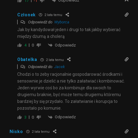
Odpowiedz
17
-1
Członek
2 lata temu
Odpowiedź do
Wyborca
Jak by kandydował jeden i drugi to tak jakby wybierać
między dżumą a cholerą
Odpowiedz
4
0
Obatelka
2 lata temu
Odpowiedź do
Jacek
Chodzi o to żeby racjonalnie gospodarować środkami i
sensownie je dzielić a nie tylko załatwiać i kombinować.
Jeden wyrwie coś bo za kombinuje dla swoich to
drugiemu braknie, być może temu drugiemu któremu
bardziej by się przydało. To załatwianie i korupcja to
pozostało po komunie.
Odpowiedz
3
0
Nisko
2 lata temu