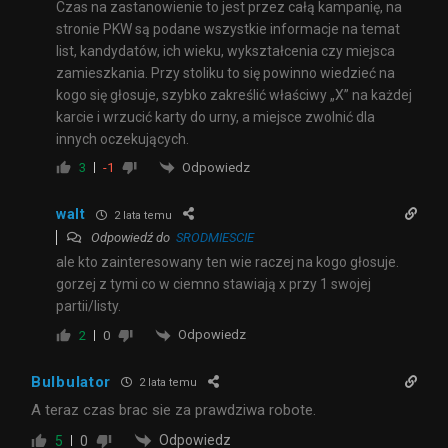
Czas na zastanowienie to jest przez całą kampanię, na
stronie PKW są podane wszystkie informacje na temat
list, kandydatów, ich wieku, wykształcenia czy miejsca
zamieszkania. Przy stoliku to się powinno wiedzieć na
kogo się głosuje, szybko zakreślić właściwy „X” na każdej
karcie i wrzucić karty do urny, a miejsce zwolnić dla
innych oczekujących.
Odpowiedz
3
-1
walt
2 lata temu
Odpowiedź do
SRODMIESCIE
ale kto zainteresowany ten wie raczej na kogo głosuje.
gorzej z tymi co w ciemno stawiają x przy 1 swojej
partii/listy.
Odpowiedz
2
0
Bulbulator
2 lata temu
A teraz czas brac sie za prawdziwa robote.
Odpowiedz
5
0