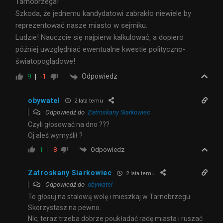
Tarnobrzega!
Szkoda, że jednemu kandydatowi zabrakło niewiele by
reprezentować nasze miasto w sejmiku.
Ludzie! Nauczcie się najpierw kalkulować, a dopiero
później uwzględniać ewentualne kwestie polityczno-
światopoglądowe!
Odpowiedz
9
-1
obywatel
2 lata temu
Odpowiedź do
Zatroskany Siarkowiec
Czyli głosować na dno ???
Oj aleś wymyślił ?
Odpowiedz
1
-8
Zatroskany Siarkowiec
2 lata temu
Odpowiedź do
obywatel
To głosuj na stalową wolę i mieszkaj w Tarnobrzegu.
Skorzystasz na pewno.
NIc, teraz trzeba dobrze poukładać radę miasta i ruszać