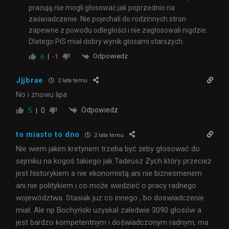
pracują nie mogli głosować jak poprzednio na
zaświadczenie. Nie pojechali do rodzinnych stron
zapewne z powodu odległości i nie zagłosowali nigdzie.
Dlatego PiS miał dobry wynik głosami starszych.
Odpowiedz
6
-1
Jjjbrae
2 lata temu
No i znowu lipa
Odpowiedz
5
0
to miasto to dno
2 lata temu
Nie wiem jakim kretynem trzeba być żeby głosować do
sejmiku na kogoś takiego jak Tadeusz Zych który przecież
jest historykiem a nie ekonomistą ani nie biznesmenem
ani nie politykiem i co może wiedzieć o pracy radnego
województwa. Stasiak juz co innego , bo doswiadczenie
miał. Ale np Bochyński uzyskał zaledwie 3090 głosów a
jest bardzo kompetentnym i doświadczonym radnym, ma