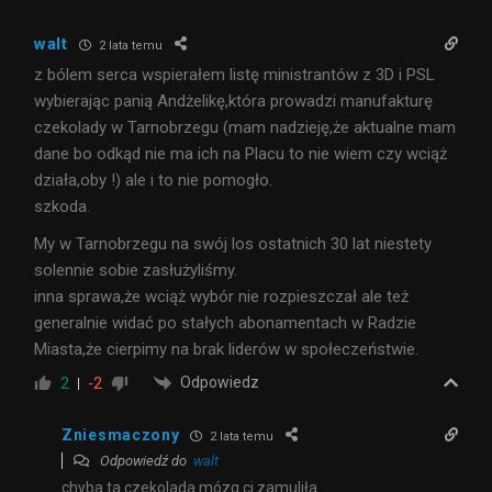
walt
2 lata temu
z bólem serca wspierałem listę ministrantów z 3D i PSL
wybierając panią Andżelikę,która prowadzi manufakturę
czekolady w Tarnobrzegu (mam nadzieję,że aktualne mam
dane bo odkąd nie ma ich na Placu to nie wiem czy wciąż
działa,oby !) ale i to nie pomogło.
szkoda.
My w Tarnobrzegu na swój los ostatnich 30 lat niestety
solennie sobie zasłużyliśmy.
inna sprawa,że wciąż wybór nie rozpieszczał ale też
generalnie widać po stałych abonamentach w Radzie
Miasta,że cierpimy na brak liderów w społeczeństwie.
Odpowiedz
2
-2
Zniesmaczony
2 lata temu
Odpowiedź do
walt
chyba ta czekolada mózg ci zamuliła