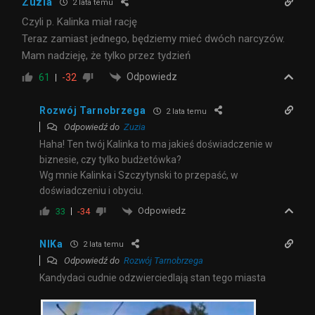
Zuzia
2 lata temu
Czyli p. Kalinka miał rację
Teraz zamiast jednego, będziemy mieć dwóch narcyzów.
Mam nadzieję, że tylko przez tydzień
Odpowiedz
61
-32
Rozwój Tarnobrzega
2 lata temu
Odpowiedź do
Zuzia
Haha! Ten twój Kalinka to ma jakieś doświadczenie w
biznesie, czy tylko budżetówka?
Wg mnie Kalinka i Szczytynski to przepaść, w
doświadczeniu i obyciu.
Odpowiedz
33
-34
NIKa
2 lata temu
Odpowiedź do
Rozwój Tarnobrzega
Kandydaci cudnie odzwierciedlają stan tego miasta