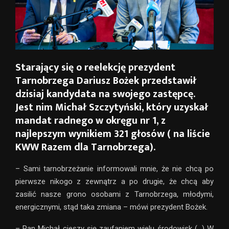
Starający się o reelekcję prezydent
Tarnobrzega Dariusz Bożek przedstawił
dzisiaj kandydata na swojego zastępcę.
Jest nim Michał Szczytyński, który uzyskał
mandat radnego w okręgu nr 1, z
najlepszym wynikiem 321 głosów ( na liście
KWW Razem dla Tarnobrzega).
– Sami tarnobrzeżanie informowali mnie, że nie chcą po
pierwsze nikogo z zewnątrz a po drugie, że chcą aby
zasilić nasze grono osobami z Tarnobrzega, młodymi,
energicznymi, stąd taka zmiana – mówi prezydent Bożek.
– Pan Michał cieszy się zaufaniem wielu środowisk (…) W