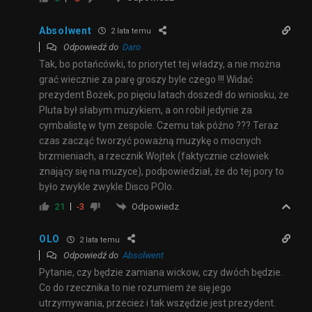
Absolwent
2 lata temu
Odpowiedź do
Daro
Tak, bo potańcówki, to priorytet tej władzy, a nie można
grać wiecznie za parę groszy byle czego !!! Widać
prezydent Bożek, po pięciu latach doszedł do wniosku, że
Pluta był słabym muzykiem, a on robił jedynie za
cymbalistę w tym zespole. Czemu tak późno ??? Teraz
czas zacząć tworzyć poważną muzykę o mocnych
brzmieniach, a rzecznik Wojtek (faktycznie człowiek
znający się na muzyce), podpowiedział, że do tej pory to
było zwykle zwykle Disco POlo.
Odpowiedz
21
-3
OLO
2 lata temu
Odpowiedź do
Absolwent
Pytanie, czy będzie zamiana wickow, czy dwóch będzie.
Co do rzecznika to nie rozumiem że się jego
utrzymywania, przecież i tak wszędzie jest prezydent.