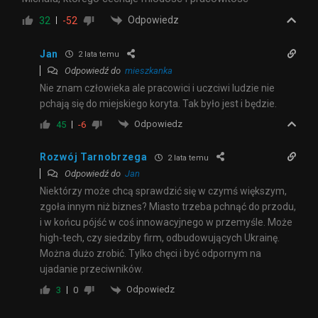
Odpowiedz
32
-52
Jan
2 lata temu
Odpowiedź do
mieszkanka
Nie znam człowieka ale pracowici i uczciwi ludzie nie
pchają się do miejskiego koryta. Tak było jest i będzie.
Odpowiedz
45
-6
Rozwój Tarnobrzega
2 lata temu
Odpowiedź do
Jan
Niektórzy może chcą sprawdzić się w czymś większym,
zgoła innym niż biznes? Miasto trzeba pchnąć do przodu,
i w końcu pójść w coś innowacyjnego w przemyśle. Może
high-tech, czy siedziby firm, odbudowujących Ukrainę.
Można dużo zrobić. Tylko chęci i być odpornym na
ujadanie przeciwników.
Odpowiedz
3
0