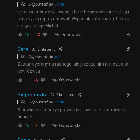
Odpowiedź do
Anna
I jeszcze radny czyli osoba, której tarnobrzerzanie ufają i
chcą by ich reprezentował. Wspaniala informacja. Cieszę
się, gratulacje Michał
Odpowiedz
15
-20
Daro
2 lata temu
Odpowiedź do
Kat
Został wybrany na radnego, ale jeszcze nim nie jest, a to
jest różnica
Odpowiedz
11
-5
Pieprzniczka
2 lata temu
Odpowiedź do
Anna
A powinien ukończyć prawo lub prawo administracyjne,
finanse.
Odpowiedz
15
-3