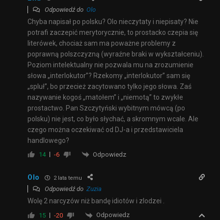
Odpowiedź do
Olo
Chyba napisał po polsku? Olo nieczytaty i niepisaty? Nie
potrafi zaczepić merytorycznie, to prostacko czepia się
literówek, chociaż sam ma poważne problemy z
poprawną polszczyzną (wyraźne braki w wykształceniu).
Poziom intelektualny nie pozwala mu na zrozumienie
słowa „interlokutor”? Rzekomy „interlokutor” sam się
„spluł”, bo przecież zacytowano tylko jego słowa. Zaś
nazywanie kogoś „matołem” i „niemotą” to zwykłe
prostactwo. Pan Szczytyński wybitnym mówcą (po
polsku) nie jest, co było słychać, a skromnym wcale. Ale
czego można oczekiwać od DJ-a i przedstawiciela
handlowego?
Odpowiedz
14
-6
Olo
2 lata temu
Odpowiedź do
Zuzia
Wolę 2 narcyzów niż bandę idiotów i zlodzei .
Odpowiedz
15
-20