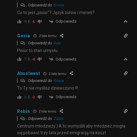
Odpowiedź do
Gosia
Co to jest „pisior”? Język żułów i meneli?
Odpowiedz
9
-6
Gosia
2 lata temu
Odpowiedź do
Ada
Pisior to stan umysłu
Odpowiedz
7
-4
Absolwent
2 lata temu
Odpowiedź do
Gosia
To Ty nie myślisz dziewczyno !!!
Odpowiedz
3
-3
Robin
2 lata temu
Odpowiedź do
Zuzia
Centrum młodzieży:) A to wymyślili aby młodzież mogła
się pobawić trzy lata przed emigracją na koszt