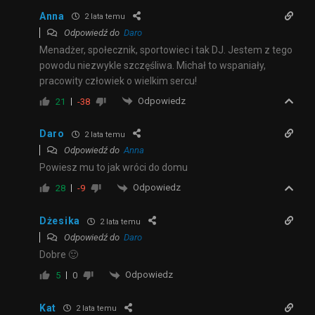
Anna
2 lata temu
Odpowiedź do
Daro
Menadżer, społecznik, sportowiec i tak DJ. Jestem z tego
powodu niezwykle szczęśliwa. Michał to wspaniały,
pracowity człowiek o wielkim sercu!
Odpowiedz
21
-38
Daro
2 lata temu
Odpowiedź do
Anna
Powiesz mu to jak wróci do domu
Odpowiedz
28
-9
Dżesika
2 lata temu
Odpowiedź do
Daro
Dobre 🙂
Odpowiedz
5
0
Kat
2 lata temu