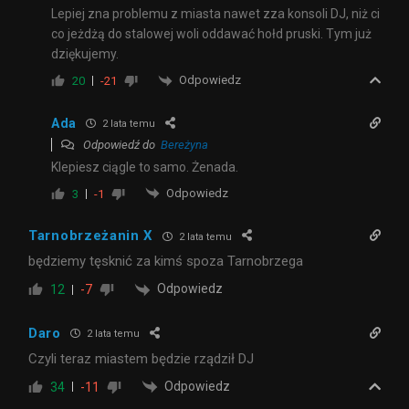
Lepiej zna problemu z miasta nawet zza konsoli DJ, niż ci
co jeżdżą do stalowej woli oddawać hołd pruski. Tym już
dziękujemy.
Odpowiedz
20
-21
Ada
2 lata temu
Odpowiedź do
Bereżyna
Klepiesz ciągle to samo. Żenada.
Odpowiedz
3
-1
Tarnobrzeżanin X
2 lata temu
będziemy tęsknić za kimś spoza Tarnobrzega
Odpowiedz
12
-7
Daro
2 lata temu
Czyli teraz miastem będzie rządził DJ
Odpowiedz
34
-11