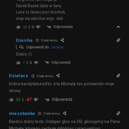
Darek Bożek idzie w tany.
Lecz to taniec jest chocholi,
więc się wkrótce wyp…doli.
Odpowiedz
10
0
Dżesika
2 lata temu
Odpowiedź do
Jacenty
Dobre 🙂
Odpowiedz
1
0
Działacz
2 lata temu
Dobra kandydatura.Kto zna Michała ten potwierdzi moje
słowa
Odpowiedz
34
-47
mieszkanka
2 lata temu
Bardzo dobry krok. Oddajac glos na DB, glosujemy na Pana
Michała, ktorego cechuje mlodosc i pracowitosc