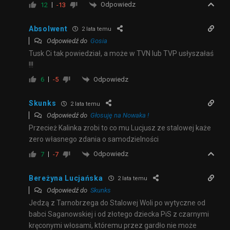
Odpowiedz
12
-13
Absolwent
2 lata temu
Odpowiedź do
Gosia
Tusk Ci tak powiedział, a może w TVN lub TVP usłyszałaś
!!!
Odpowiedz
6
-5
Skunks
2 lata temu
Odpowiedź do
Głosuję na Nowaka !
Przecież Kalinka zrobi to co mu Lucjusz ze stalowej każe
zero własnego zdania o samodzielności
Odpowiedz
7
-7
Bereżyna Lucjańska
2 lata temu
Odpowiedź do
Skunks
Jedzą z Tarnobrzega do Stalowej Woli po wytyczne od
babci Saganowskiej i od złotego dziecka PiS z czarnymi
kręconymi włosami, któremu przez gardło nie może