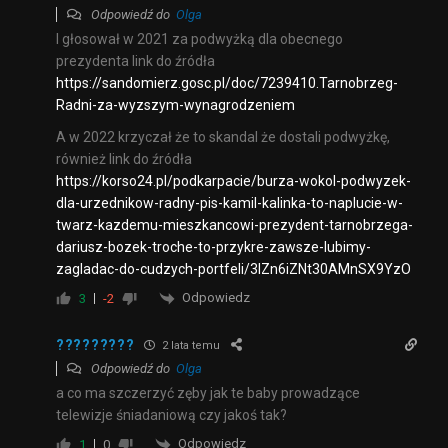
Odpowiedź do
Olga
I głosował w 2021 za podwyżką dla obecnego
prezydenta link do źródła
https://sandomierz.gosc.pl/doc/7239410.Tarnobrzeg-
Radni-za-wyzszym-wynagrodzeniem
A w 2022 krzyczał że to skandal że dostali podwyżkę,
również link do źródła
https://korso24.pl/podkarpacie/burza-wokol-podwyzek-
dla-urzednikow-radny-pis-kamil-kalinka-to-naplucie-w-
twarz-kazdemu-mieszkancowi-prezydent-tarnobrzega-
dariusz-bozek-troche-to-przykre-zawsze-lubimy-
zagladac-do-cudzych-portfeli/3IZn6iZNt30AMnSX9YzO
Odpowiedz
3
-2
?????????
2 lata temu
Odpowiedź do
Olga
a co ma szczerzyć zęby jak te baby prowadzące
telewizje śniadaniową czy jakoś tak?
Odpowiedz
1
0