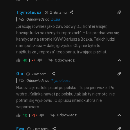
Ttymoteusz
2 lata temu
Odpowiedź do
Zuzia
„pracuję również jako zawodowy DJ, konferansjer,
bawiąc ludzi na różnych imprezach” – tak predsatwia się
kandydat na stronie KWW Dariusza Bożka. Takich ludzi
nam potrzeba – dalej igrzyska. Oby nie była to
najdłuższa „impreza” tego pana, trwająca pięć lat.
Odpowiedz
40
-7
Olo
2 lata temu
Odpowiedź do
Ttymoteusz
Naucz się matole pisać po polsku . To po pierwsze . Po
wtóre . Kalinka nawet po polsku ,tak jak ty niemoto, nie
potrafi się wysłowić . O spluciu interlokutora nie
wspominam
Odpowiedz
10
-17
Ewa
2 lata temu