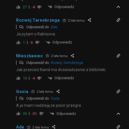
Odpowiedz
27
-4
Rozwój Tarnobrzega
2 lata temu
Odpowiedź do
Ewa
Ja pytam o Kalinsona.
Odpowiedz
1
-6
Mieszkaniec
2 lata temu
Odpowiedź do
Rozwój Tarnobrzega
Jak przecież Kamil ma doświadczenie z biblioteki.
Odpowiedz
10
-4
Gosia
2 lata temu
Odpowiedź do
Zuzia
A ja mam nadzieję że pisior przegra
Odpowiedz
35
-31
Ada
2 lata temu