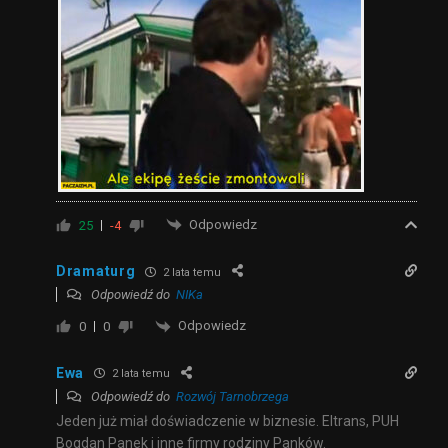
Odpowiedz
25
-4
Dramaturg
2 lata temu
Odpowiedź do
NIKa
Odpowiedz
0
0
Ewa
2 lata temu
Odpowiedź do
Rozwój Tarnobrzega
Jeden już miał doświadczenie w biznesie. Eltrans, PUH
Bogdan Panek i inne firmy rodziny Panków.