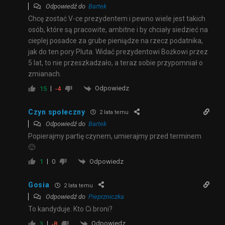
Odpowiedź do
Bartek
Chcę zostać V-ce prezydentem i pewno wiele jest takich
osób, które są pracowite, ambitne i by chciały siedzieć na
cieplej posadce za grube pieniądze na rzecz podatnika,
jak do ten pory Pluta. Widać prezydentowi Bożkowi przez
5 lat, to nie przeszkadzało, a teraz sobie przypomniał o
zmianach.
Odpowiedz
15
-4
Czyn społeczny
2 lata temu
Odpowiedź do
Bartek
Popierajmy partię czynem, umierajmy przed terminem
🙂
Odpowiedz
1
0
Gosia
2 lata temu
Odpowiedź do
Pieprzniczka
To kandyduje. Kto Ci broni?
Odpowiedz
3
-8