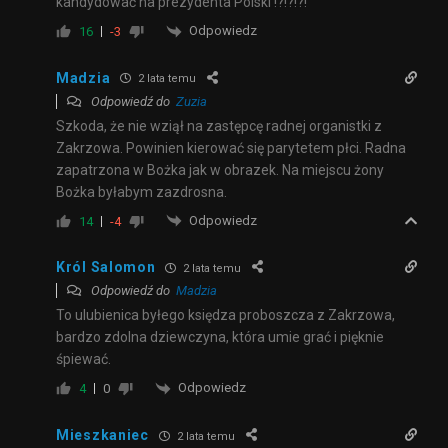
kandydować na prezydenta Polski !?!?!?!
Odpowiedz
16
-3
Madzia
2 lata temu
Odpowiedź do
Zuzia
Szkoda, że nie wziął na zastępcę radnej organistki z
Zakrzowa. Powinien kierować się parytetem płci. Radna
zapatrzona w Bożka jak w obrazek. Na miejscu żony
Bożka byłabym zazdrosna.
Odpowiedz
14
-4
Król Salomon
2 lata temu
Odpowiedź do
Madzia
To ulubienica byłego księdza proboszcza z Zakrzowa,
bardzo zdolna dziewczyna, która umie grać i pięknie
śpiewać.
Odpowiedz
4
0
Mieszkaniec
2 lata temu