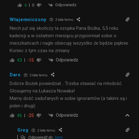
Odpowiedz
6
0
Wtajemniczony
2 lata temu
Niech już się skończy ta szopka Pana Bożka, 5,5 roku
kadencji a w ostatnim miesiącu przypomniał sobie o
mieszkańcach i nagle obiecuję wszystko że będzie pięknie.
Koniec z tym czas na zmiany
Odpowiedz
43
-15
Daro
2 lata temu
Dobrze Bożek powiedział… Trzeba stawiać na młodość.
Głosujemy na Łukasza Nowaka!
Mamy dość zadufanych w sobie ignorantów (a takimi są i
jeden i drugi)
Odpowiedz
46
-25
Greg
2 lata temu
Odpowiedź do
Daro