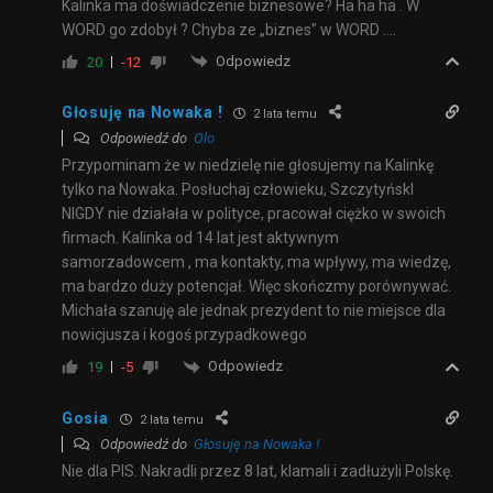
Kalinka ma doświadczenie biznesowe? Ha ha ha . W
WORD go zdobył ? Chyba ze „biznes” w WORD ….
Odpowiedz
20
-12
Głosuję na Nowaka !
2 lata temu
Odpowiedź do
Olo
Przypominam że w niedzielę nie głosujemy na Kalinkę
tylko na Nowaka. Posłuchaj człowieku, SzczytyńskI
NIGDY nie działała w polityce, pracował ciężko w swoich
firmach. Kalinka od 14 lat jest aktywnym
samorzadowcem , ma kontakty, ma wpływy, ma wiedzę,
ma bardzo duży potencjał. Więc skończmy porównywać.
Michała szanuję ale jednak prezydent to nie miejsce dla
nowicjusza i kogoś przypadkowego
Odpowiedz
19
-5
Gosia
2 lata temu
Odpowiedź do
Głosuję na Nowaka !
Nie dla PIS. Nakradli przez 8 lat, klamali i zadłużyli Polskę.