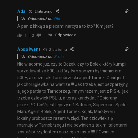
Ada
2 lata temu
Odpowiedź do
Olo
A pan z kitką za plecami narcyza to kto? Kim jest?
Odpowiedz
1
0
Absolwent
2 lata temu
Odpowiedź do
Zuzia
Nie wiadomo już, czy to Bożek, czy to Bolek, który kumpli
sprzedawał za 500, a który tym samym był pionierem
500+, a może taki Tarnobrzeski agent Tomek. Gość jest
jak chorągiewka na wietrze !!! Jak trzeba jest bezpartyjny,
a jego partia to Tarnobrzeg, innym razem jest z PiS-u, jak
trzeba człowiek PSL-u, a teraz kandydat POpierany
przez PO. Gość jest lepszy niż Batman, Superman, Spider
Man, Agent Bolek, Agent Tomek, Kojak, MacGyver i
lokalny proboszcz razem wzięci. Ten człowiek się
marnuje w Tarnobrzegu i nie powinien z takimi talentami
zostać prezydentem naszego miasta !!!! POwinien