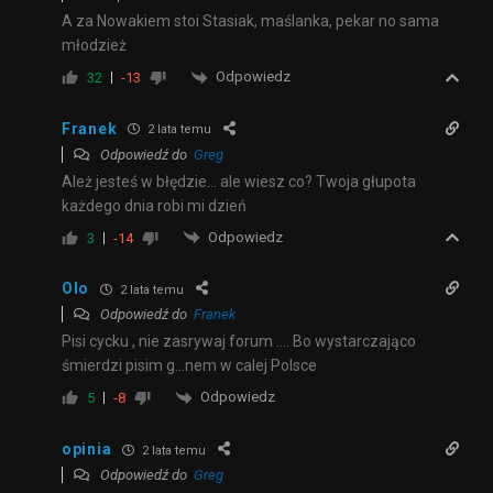
A za Nowakiem stoi Stasiak, maślanka, pekar no sama
młodzież
Odpowiedz
32
-13
Franek
2 lata temu
Odpowiedź do
Greg
Ależ jesteś w błędzie… ale wiesz co? Twoja głupota
każdego dnia robi mi dzień
Odpowiedz
3
-14
Olo
2 lata temu
Odpowiedź do
Franek
Pisi cycku , nie zasrywaj forum …. Bo wystarczająco
śmierdzi pisim g…nem w calej Polsce
Odpowiedz
5
-8
opinia
2 lata temu
Odpowiedź do
Greg