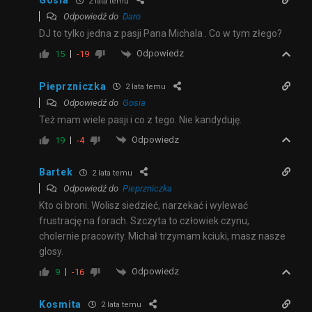
Gosia
2 lata temu
Odpowiedź do
Daro
DJ to tylko jedna z pasji Pana Michala . Co w tym złego?
Odpowiedz
15
-19
Pieprzniczka
2 lata temu
Odpowiedź do
Gosia
Też mam wiele pasji i co z tego. Nie kandyduję.
Odpowiedz
19
-4
Bartek
2 lata temu
Odpowiedź do
Pieprzniczka
Kto ci broni. Wolisz siedzieć, narzekać i wylewać
frustrację na forach. Szczyta to człowiek czynu,
cholernie pracowity. Michał trzymam kciuki, masz nasze
glosy.
Odpowiedz
9
-16
Kosmita
2 lata temu