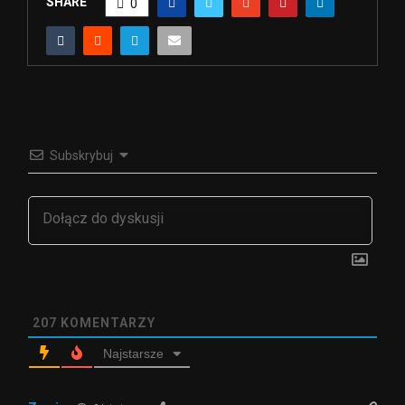
SHARE
0
Subskrybuj
207
KOMENTARZY
Najstarsze