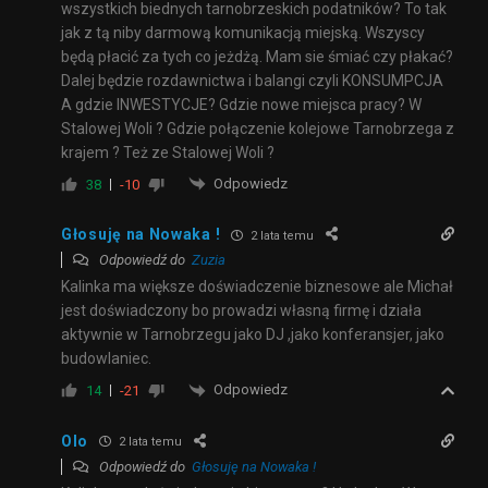
wszystkich biednych tarnobrzeskich podatników? To tak
jak z tą niby darmową komunikacją miejską. Wszyscy
będą płacić za tych co jeżdżą. Mam sie śmiać czy płakać?
Dalej będzie rozdawnictwa i balangi czyli KONSUMPCJA
A gdzie INWESTYCJE? Gdzie nowe miejsca pracy? W
Stalowej Woli ? Gdzie połączenie kolejowe Tarnobrzega z
krajem ? Też ze Stalowej Woli ?
Odpowiedz
38
-10
Głosuję na Nowaka !
2 lata temu
Odpowiedź do
Zuzia
Kalinka ma większe doświadczenie biznesowe ale Michał
jest doświadczony bo prowadzi własną firmę i działa
aktywnie w Tarnobrzegu jako DJ ,jako konferansjer, jako
budowlaniec.
Odpowiedz
14
-21
Olo
2 lata temu
Odpowiedź do
Głosuję na Nowaka !