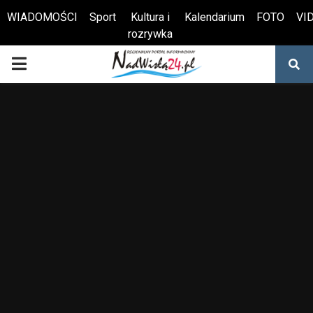
WIADOMOŚCI
Sport
Kultura i
Kalendarium
FOTO
VI
rozrywka
Otwórz pasek narzędzi
PRIMARY
MENU