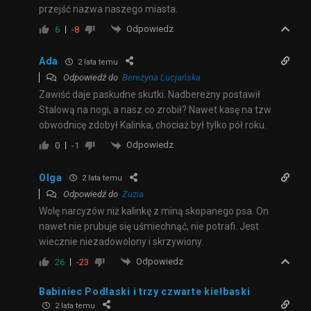
przejść nazwa naszego miasta.
Odpowiedz
6
-8
Ada
2 lata temu
Odpowiedź do
Bereżyna Lucjańska
Zawiść daje paskudne skutki. Nadbereżny postawił
Stalową na nogi, a nasz co zrobił? Nawet kasę na tzw.
obwodnicę zdobył Kalinka, chociaż był tylko pół roku.
Odpowiedz
0
-1
Olga
2 lata temu
Odpowiedź do
Zuzia
Wolę narcyzów niż kalinkę z miną skopanego psa. On
nawet nie prubuje się uśmiechnąć, nie potrafi. Jest
wiecznie niezadowolony i skrzywiony.
Odpowiedz
26
-23
Babiniec Podlaski i trzy czwarte kiełbaski
2 lata temu