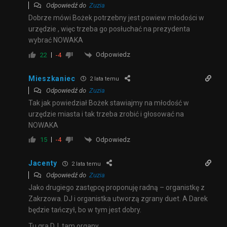
Odpowiedź do
Zuzia
Dobrze mówi Bożek potrzebny jest powiew młodości w
urzędzie , więc trzeba go posłuchać na prezydenta
wybrać NOWAKA
Odpowiedz
22
-4
Mieszkaniec
2 lata temu
Odpowiedź do
Zuzia
Tak jak powiedział Bożek stawiajmy na młodość w
urzędzie miasta i tak trzeba zrobić i głosować na
NOWAKA
Odpowiedz
15
-4
Jacenty
2 lata temu
Odpowiedź do
Zuzia
Jako drugiego zastępcę proponuję radną – organistkę z
Zakrzowa. DJ i organistka utworzą zgrany duet. A Darek
będzie tańczył, bo w tym jest dobry.
Tu gra DJ, tam organy,