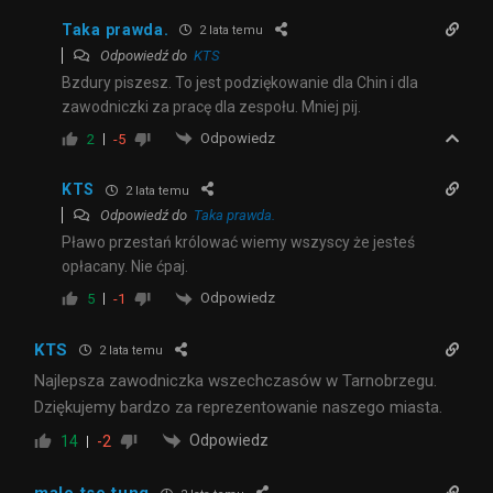
Taka prawda.
2 lata temu
Odpowiedź do
KTS
Bzdury piszesz. To jest podziękowanie dla Chin i dla
zawodniczki za pracę dla zespołu. Mniej pij.
Odpowiedz
2
-5
KTS
2 lata temu
Odpowiedź do
Taka prawda.
Pławo przestań królować wiemy wszyscy że jesteś
opłacany. Nie ćpaj.
Odpowiedz
5
-1
KTS
2 lata temu
Najlepsza zawodniczka wszechczasów w Tarnobrzegu.
Dziękujemy bardzo za reprezentowanie naszego miasta.
Odpowiedz
14
-2