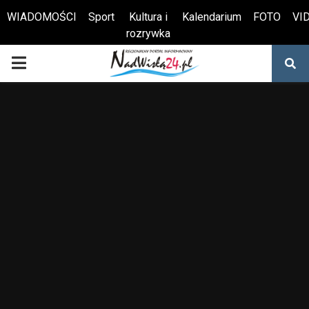
WIADOMOŚCI
Sport
Kultura i
Kalendarium
FOTO
VI
rozrywka
Otwórz pasek narzędzi
PRIMARY
MENU