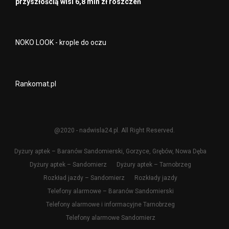
przyszłością wisi 6,8 mln zł roszczeń
NOKO LOOK - krople do oczu
Rankomat.pl
@2020 - nadwisla24.pl. All Right Reserved.
Dyżury aptek – Baranów Sandomierski, Gorzyce, Grębów, Nowa Dęba
Dyżury aptek – Sandomierz
Dyżury aptek – Tarnobrzeg
Rozkład jazdy – Sandomierz
Rozkłady jazdy
Telefony alarmowe – Baranów Sandomierski
Telefony alarmowe i informacyjne Tarnobrzeg
Telefony alarmowe Sandomierz