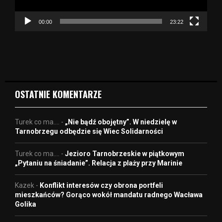
a
c
z
00:00
23:22
v
i
d
e
o
OSTATNIE KOMENTARZE
Turek co ma....
-
„Nie bądź obojętny”. W niedzielę w
Tarnobrzegu odbędzie się Wiec Solidarności
Turek co ma....
-
Jezioro Tarnobrzeskie w piątkowym
„Pytaniu na śniadanie”. Relacja z plaży przy Marinie
Kazek
-
Konflikt interesów czy obrona portfeli
mieszkańców? Gorąco wokół mandatu radnego Wacława
Golika