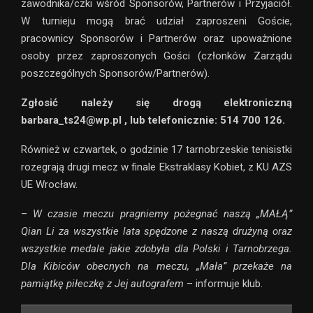
zawodnika/czki wśród Sponsorów, Partnerów i Przyjaciół.
W turnieju mogą brać udział zaproszeni Goście,
pracownicy Sponsorów i Partnerów oraz upoważnione
osoby przez zaproszonych Gości (członków Zarządu
poszczególnych Sponsorów/Partnerów).
Zgłosić należy się drogą elektroniczną
barbara_ts24@wp.pl , lub telefonicznie: 514 700 126.
Również w czwartek, o godzinie 17 tarnobrzeskie tenisistki
rozegrają drugi mecz w finale Ekstraklasy Kobiet, z KU AZS
UE Wrocław.
–
W czasie meczu pragniemy pożegnać naszą „MAŁĄ”
Qian Li za wszystkie lata spędzone z naszą drużyną oraz
wszystkie medale jakie zdobyła dla Polski i Tarnobrzega.
Dla Kibiców obecnych na meczu, „Mała” przekaże na
pamiątkę piłeczkę z Jej autografem
– informuje klub.