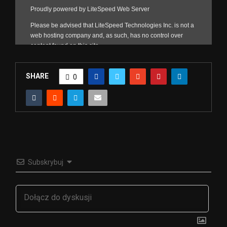
SHARE
0
Subskrybuj