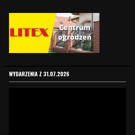
WYDARZENIA Z 31.07.2026
O
d
t
w
a
r
z