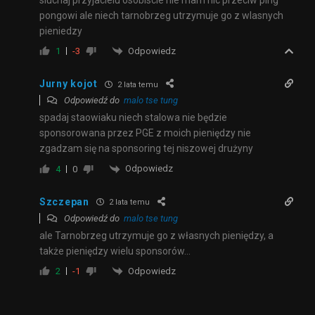
pongowi ale niech tarnobrzeg utrzymuje go z wlasnych
pieniedzy
Odpowiedz
1
-3
Jurny kojot
2 lata temu
Odpowiedź do
malo tse tung
spadaj staowiaku niech stalowa nie będzie
sponsorowana przez PGE z moich pieniędzy nie
zgadzam się na sponsoring tej niszowej drużyny
Odpowiedz
4
0
Szczepan
2 lata temu
Odpowiedź do
malo tse tung
ale Tarnobrzeg utrzymuje go z własnych pieniędzy, a
także pieniędzy wielu sponsorów…
Odpowiedz
2
-1