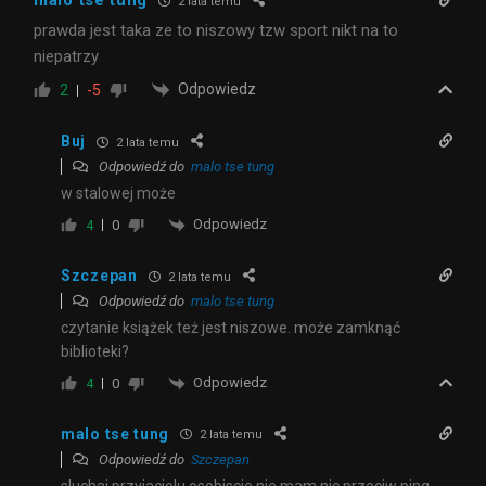
malo tse tung
2 lata temu
prawda jest taka ze to niszowy tzw sport nikt na to
niepatrzy
Odpowiedz
2
-5
Buj
2 lata temu
Odpowiedź do
malo tse tung
w stalowej może
Odpowiedz
4
0
Szczepan
2 lata temu
Odpowiedź do
malo tse tung
czytanie książek też jest niszowe. może zamknąć
biblioteki?
Odpowiedz
4
0
malo tse tung
2 lata temu
Odpowiedź do
Szczepan
sluchaj przyjacielu osobiscie nie mam nic przeciw ping