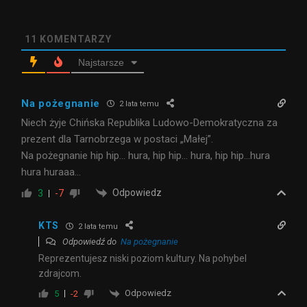
11
KOMENTARZY
Najstarsze
Na pożegnanie
2 lata temu
Niech żyje Chińska Republika Ludowo-Demokratyczna za
prezent dla Tarnobrzega w postaci „Małej”.
Na pożegnanie hip hip… hura, hip hip… hura, hip hip…hura
hura huraaa…
Odpowiedz
3
-7
KTS
2 lata temu
Odpowiedź do
Na pożegnanie
Reprezentujesz niski poziom kultury. Na pohybel
zdrajcom.
Odpowiedz
5
-2