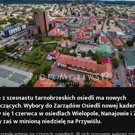
 z szesnastu tarnobrzeskich osiedli ma nowych
czących. Wybory do Zarządów Osiedli nowej kaden
 się 1 czerwca w osiedlach Wielopole, Nanajowie i
 zaś w minioną niedzielę na Przywiślu.
stąpiły jedynie na czterech osiedlach. W nich ponownie wybrani zost