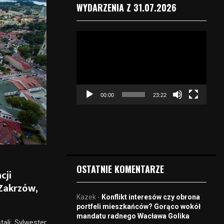
WYDARZENIA Z 31.07.2026
O
d
t
w
a
r
00:00
23:22
z
a
c
z
v
i
d
OSTATNIE KOMENTARZE
cji
e
o
 Zakrzów,
Kazek
-
Konflikt interesów czy obrona
portfeli mieszkańców? Gorąco wokół
mandatu radnego Wacława Golika
ali: Sylwester