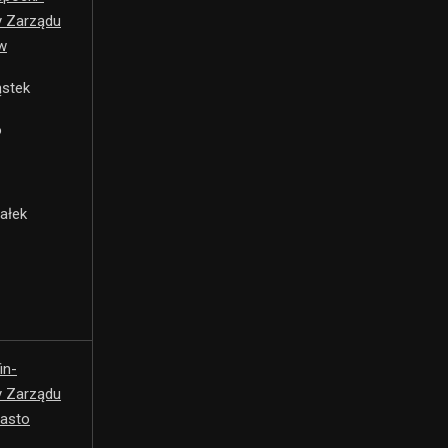
y Zarządu
w
ąstek
o
ałek
in-
y Zarządu
iasto