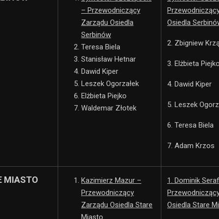
– Przewodniczący
Przewodnicząc
Zarządu Osiedla
Osiedla Serbinó
Serbinów
2. Zbigniew Krz
Teresa Biela
Stanisław Hetnar
3. Elżbieta Piejk
Dawid Kiper
Leszek Ogorzałek
4. Dawid Kiper
Elżbieta Piejko
5. Leszek Ogorz
Waldemar Złotek
6. Teresa Biela
7. Adam Krzos
E MIASTO
Kazimierz Mazur –
1. Dominik Seraf
Przewodniczący
Przewodnicząc
Zarządu Osiedla Stare
Osiedla Stare M
Miasto