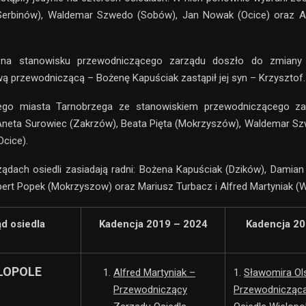
Serbinów), Waldemar Szwedo (Sobów), Jan Nowak (Ocice) oraz A
 na stanowisku przewodniczącego zarządu doszło do zmiany p
 przewodniczącą – Bożenę Kapuściak zastąpił jej syn – Krzysztof.
ego miasta Tarnobrzega ze stanowiskiem przewodniczącego za
 Aneta Surowiec (Zakrzów), Beata Pięta (Mokrzyszów), Waldemar S
Ocice).
ządach osiedli zasiadają radni: Bożena Kapuściak (Dzików), Damia
bert Popek (Mokrzyszow) oraz Mariusz Turbacz i Alfred Martyniak (W
d osiedla
Kadencja 2019 – 2024
Kadencja 20
LOPOLE
Alfred Martyniak –
1.
Sławomira Ol
Przewodniczący
Przewodnicząc