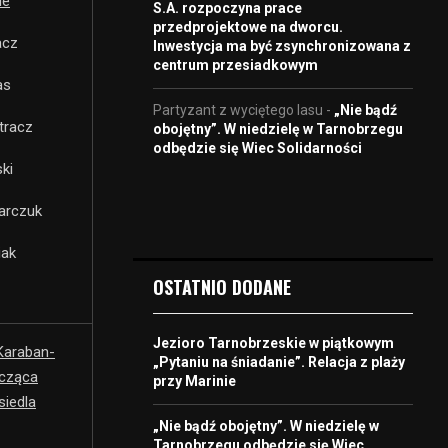
le
S.A. rozpoczyna prace
przedprojektowe na dworcu.
acz
Inwestycja ma być zsynchronizowana z
centrum przesiadkowym
as
Partyzant z wyciętego lasu
-
„Nie bądź
tracz
obojętny”. W niedzielę w Tarnobrzegu
odbędzie się Wiec Solidarności
ki
earczuk
iak
OSTATNIO DODANE
Jezioro Tarnobrzeskie w piątkowym
Karaban-
„Pytaniu na śniadanie”. Relacja z plaży
cząca
przy Marinie
siedla
„Nie bądź obojętny”. W niedzielę w
Tarnobrzegu odbędzie się Wiec