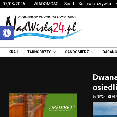
07/08/2026
WIADOMOŚCI
Sport
Kultura i rozrywka
Otwórz pasek narzędzi
KRAJ
TARNOBRZEG
SANDOMIERZ
BARANÓ
Dwanaś
osied
by
NW24
03