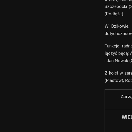
Szczepocki (
(Podłęże).
W Dzikowie,
dotychczasową
Funkcje radn
łączyć będą:
i Jan Nowak (
Z kolei w zar
(Piastów), Ro
Zarzą
WIE