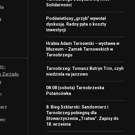
Solidarności
la
Podświetlony „grzyb” wywołał
ł
dyskusję. Radny pyta o koszty
inwestycji
Hrabia Adam Tarnowski – wystawa w
Muzeum – Zamek Tarnowskich w
Tarnobrzegu
ec-
Tarnobrzeg: Tomasz Butryn Trio, czyli
a Zarządu
niedziela na jazzowo
w
08.08 (sobota) Tarnobrzeska
Potańcówka
h
harz
8. Bieg Szklarski: Sandomierz i
Tarnobrzeg pobiegną dla
Stowarzyszenia „Tratwa”. Zapisy do
iec
18. września