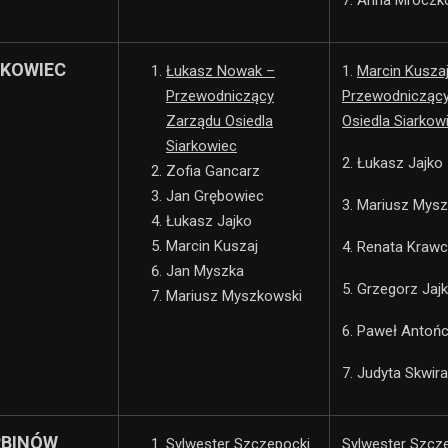
RKOWIEC
Łukasz Nowak –
1.
Marcin Kuszaj
Przewodniczący
Przewodnicząc
Zarządu Osiedla
Osiedla Siarkow
Siarkowiec
2. Łukasz Jajko
Zofia Gancarz
Jan Grębowiec
3. Mariusz Mys
Łukasz Jajko
Marcin Kuszaj
4. Renata Kraw
Jan Myszka
5. Grzegorz Jaj
Mariusz Myszkowski
6. Paweł Antoń
7. Judyta Skwira
RBINÓW
Sylwester Szczepocki
Sylwester Szcz