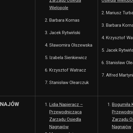
Zarządu Osiedla
Osiedla Wielopo
Wielopole
2. Mariusz Turb
Barbara Kornas
3. Barbara Korn
Jacek Rytwiński
4. Krzysztof Wa
Sławomira Olszewska
5. Jacek Rytwińs
Izabela Sienkiewicz
6. Stanisław Ol
Krzysztof Watracz
7. Alfred Martyn
Stanisław Olearczuk
GNAJÓW
Lidia Napieracz –
Bogumiła 
Przewodnicząca
Przewodni
Zarządu Osiedla
Zarządu O
Nagnajów
Nagnajów