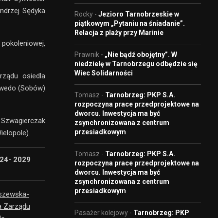
ndrzej Sędyka
Rocky
-
Jezioro Tarnobrzeskie w
piątkowym „Pytaniu na śniadanie”.
Relacja z plaży przy Marinie
okoleniowej,
Prawnik
-
„Nie bądź obojętny”. W
niedzielę w Tarnobrzegu odbędzie się
Wiec Solidarności
rządu osiedla
zwedo (Sobów)
Tomasz
-
Tarnobrzeg: PKP S.A.
rozpoczyna prace przedprojektowe na
dworcu. Inwestycja ma być
n Szwagierczak
zsynchronizowana z centrum
przesiadkowym
ielopole).
Tomasz
-
Tarnobrzeg: PKP S.A.
24- 2029
rozpoczyna prace przedprojektowe na
dworcu. Inwestycja ma być
zsynchronizowana z centrum
przesiadkowym
szewska-
a Zarządu
Pasażer kolejowy
-
Tarnobrzeg: PKP