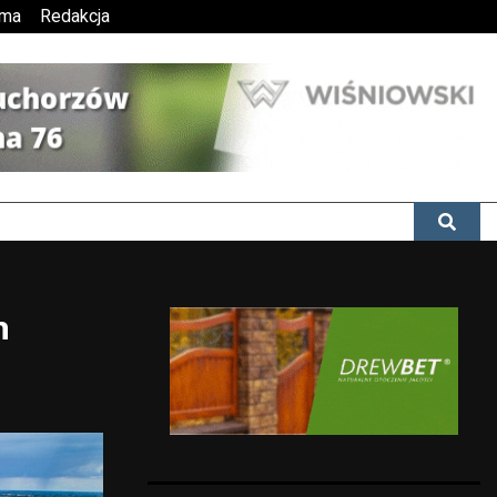
ama
Redakcja
h
h