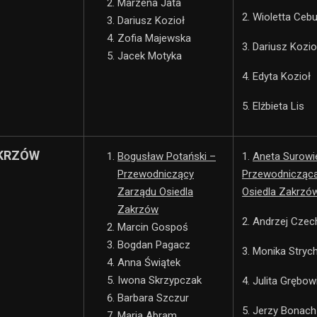
Marzena Jata
2. Wioletta Cebu
Dariusz Kozioł
Zofia Majewska
3. Dariusz Kozio
Jacek Motyka
4. Edyta Kozioł
5. Elżbieta Lis
KRZÓW
Bogusław Potański –
1.
Aneta Surowi
Przewodniczący
Przewodnicząc
Zarządu Osiedla
Osiedla Zakrzó
Zakrzów
2. Andrzej Czec
Marcin Gospoś
Bogdan Pagacz
3. Monika Stryc
Anna Świątek
Iwona Skrzypczak
4. Julita Grębow
Barbara Szczur
5. Jerzy Bonach
Maria Abram