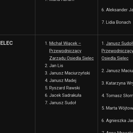
6. Aleksander J
7. Lidia Bonach
IELEC
Michał Wiącek –
1.
Janusz Sudoł
Przewodniczący
Przewodnicząc
Zarządu Osiedla Sielec
Osiedla Sielec
Jan Lis
2. Janusz Maciu
Janusz Maciurzyński
Janusz Madej
3. Katarzyna Wr
Ryszard Rawski
Jacek Sadrakuła
4. Tomasz Sło
Janusz Sudoł
5. Marta Wójtow
6. Agnieszka Ja
7. Anna Mrocz