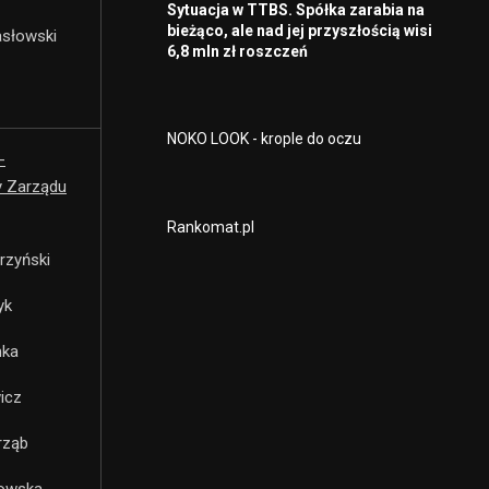
Sytuacja w TTBS. Spółka zarabia na
bieżąco, ale nad jej przyszłością wisi
asłowski
6,8 mln zł roszczeń
NOKO LOOK - krople do oczu
-
y Zarządu
Rankomat.pl
rzyński
yk
mka
icz
rząb
kowska