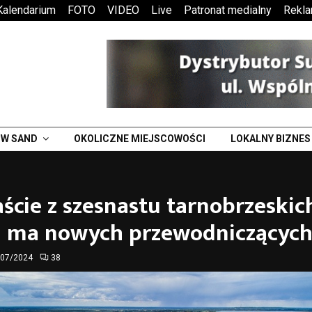
Kalendarium
FOTO
VIDEO
Live
Patronat medialny
Rekl
W SAND
OKOLICZNE MIEJSCOWOŚCI
LOKALNY BIZNES
cie z szesnastu tarnobrzeskic
li ma nowych przewodniczącyc
/07/2024
38