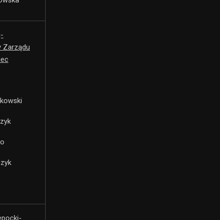
-
y Zarządu
iec
zkowski
czyk
ko
czyk
epocki-