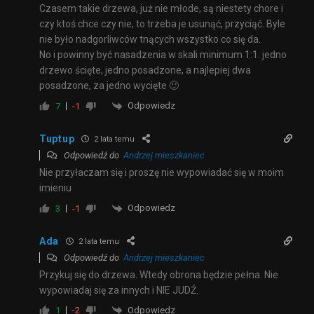
Czasem takie drzewa, już nie młode, są niestety chore i
czy ktoś chce czy nie, to trzeba je usunąć, przyciąć. Byle
nie było nadgorliwców tnących wszystko co się da.
No i powinny być nasadzenia w skali minimum 1:1. jedno
drzewo ścięte, jedno posadzone, a najlepiej dwa
posadzone, za jedno wycięte 🙂
Odpowiedz
7
-1
Tuptup
2 lata temu
Odpowiedź do
Andrzej mieszkaniec
Nie przyłaczam się i proszę nie wypowiadać się w moim
imieniu
Odpowiedz
3
-1
Ada
2 lata temu
Odpowiedź do
Andrzej mieszkaniec
Przykuj się do drzewa. Wtedy obrona będzie pełna. Nie
wypowiadaj się za innych i NIE JUDŹ.
Odpowiedz
1
-2