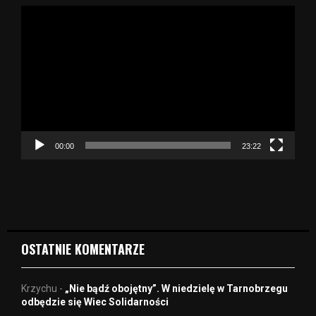
O
d
t
w
a
r
z
a
c
z
00:00
23:22
v
i
d
e
o
OSTATNIE KOMENTARZE
Krzychu
-
„Nie bądź obojętny”. W niedzielę w Tarnobrzegu
odbędzie się Wiec Solidarności