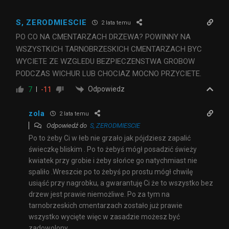
S, ZERODMIESCIE
2 lata temu
PO CO NA CMENTARZACH DRZEWA? POWINNY NA
WSZYSTKICH TARNOBRZESKICH CMENTARZACH BYC
WYCIETE ZE WZGLEDU BEZPIECZENSTWA GROBOW
PODCZAS WICHUR LUB CHOCIAZ MOCNO PRZYCIETE.
Odpowiedz
7
-11
zola
2 lata temu
Odpowiedź do
S, ZERODMIESCIE
Po to żeby Ci w łeb nie grzało jak pójdziesz zapalić
świeczkę bliskim . Po to żebyś mógł posadzić świeży
kwiatek przy grobie i żeby słońce go natychmiast nie
spaliło .Wreszcie po to żebyś po prostu mógł chwilę
usiąść przy nagrobku, a gwarantuję Ci że to wszystko bez
drzew jest prawie niemożliwe. Po za tym na
tarnobrzeskich cmentarzach zostało już prawie
wszystko wycięte więc w zasadzie możesz być
zadowolony.