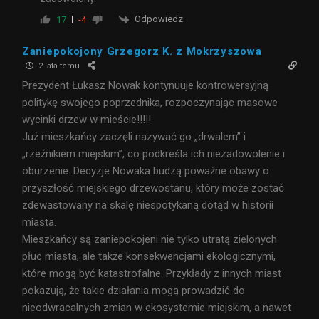
Odpowiedz
17
-4
Zaniepokojony Grzegorz K. z Mokrzyszowa
2 lata temu
Prezydent Łukasz Nowak kontynuuje kontrowersyjną
politykę swojego poprzednika, rozpoczynając masowe
wycinki drzew w mieście!!!!!.
Już mieszkańcy zaczęli nazywać go „drwalem” i
„rzeźnikiem miejskim”, co podkreśla ich niezadowolenie i
oburzenie. Decyzje Nowaka budzą poważne obawy o
przyszłość miejskiego drzewostanu, który może zostać
zdewastowany na skalę niespotykaną dotąd w historii
miasta.
Mieszkańcy są zaniepokojeni nie tylko utratą zielonych
płuc miasta, ale także konsekwencjami ekologicznymi,
które mogą być katastrofalne. Przykłady z innych miast
pokazują, że takie działania mogą prowadzić do
nieodwracalnych zmian w ekosystemie miejskim, a nawet