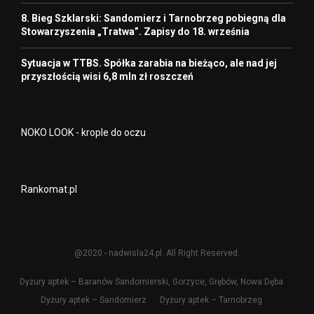
8. Bieg Szklarski: Sandomierz i Tarnobrzeg pobiegną dla
Stowarzyszenia „Tratwa”. Zapisy do 18. września
Sytuacja w TTBS. Spółka zarabia na bieżąco, ale nad jej
przyszłością wisi 6,8 mln zł roszczeń
NOKO LOOK - krople do oczu
Rankomat.pl
@2020 - nadwisla24.pl. All Right Reserved.
Dyżury aptek – Baranów Sandomierski, Gorzyce, Grębów, Nowa Dęba
Dyżury aptek – Sandomierz
Dyżury aptek – Tarnobrzeg