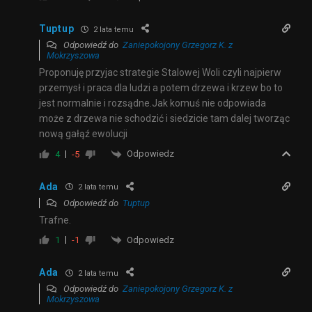
Tuptup
2 lata temu
Odpowiedź do
Zaniepokojony Grzegorz K. z
Mokrzyszowa
Proponuję przyjac strategie Stalowej Woli czyli najpierw
przemysł i praca dla ludzi a potem drzewa i krzew bo to
jest normalnie i rozsądne.Jak komuś nie odpowiada
może z drzewa nie schodzić i siedzicie tam dalej tworząc
nową gałąź ewolucji
Odpowiedz
4
-5
Ada
2 lata temu
Odpowiedź do
Tuptup
Trafne.
Odpowiedz
1
-1
Ada
2 lata temu
Odpowiedź do
Zaniepokojony Grzegorz K. z
Mokrzyszowa