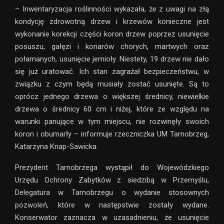
– Inwentaryzacja roślinności wykazała, że z uwagi na złą
kondycję zdrowotną drzew i krzewów konieczne jest
wykonanie korekcji części koron drzew poprzez usunięcie
posuszu, gałęzi i konarów chorych, martwych oraz
połamanych, usunięcie jemioły. Niestety, 19 drzew nie dało
się już uratować. Ich stan zagrażał bezpieczeństwu, w
związku z czym będą musiały zostać usunięte. Są to
oprócz jednego drzewa o większej średnicy, niewielkie
drzewa o średnicy 60 cm i niżej, które ze względu na
warunki panujące w tym miejscu, nie rozwinęły swoich
koron i obumarły – informuje rzeczniczka UM Tarnobrzeg,
Katarzyna Knap-Sawicka.
Prezydent Tarnobrzega wystąpił do Wojewódzkiego
Urzędu Ochrony Zabytków z siedzibą w Przemyślu,
Delegatura w Tarnobrzegu o wydanie stosownych
pozwoleń, które w następstwie zostały wydane.
Konserwator zaznacza w uzasadnieniu, że usunięcie