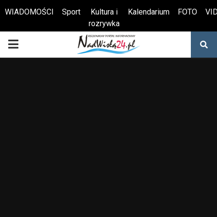
WIADOMOŚCI
Sport
Kultura i
Kalendarium
FOTO
VI
rozrywka
Otwórz pasek narzędzi
PRIMARY
MENU