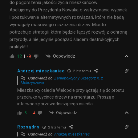
do pogorszenia jakości życia mieszkańców.
Apelujemy do Prezydenta Nowaka o wstrzymanie wycinek
i poszukiwanie alternatywnych rozwiązań, które nie będą
wymagały masowego niszczenia drzew. Miasto
potrzebuje strategii, która będzie łączyć rozwój z ochroną
przyrody, a nie jedynie podążać śladem destrukcyjnych
praktyk!!!
Odpowiedz
12
-9
Andrzej mieszkaniec
2 lata temu
Odpowiedź do
Zaniepokojony Grzegorz K. z
Mokrzyszowa
Mieszkańcy osiedla Wielopole przyłączają się do prostu
przeciwko wycince drzew na cmentarzu. Proszę o
interwnecję przewodniczącego osiedla
Odpowiedz
5
-4
Rozsądny
2 lata temu
Odpowiedź do
Andrzej mieszkaniec