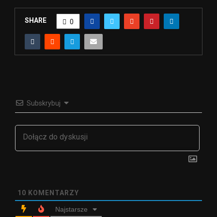
SHARE
0
Subskrybuj
10
KOMENTARZY
Najstarsze