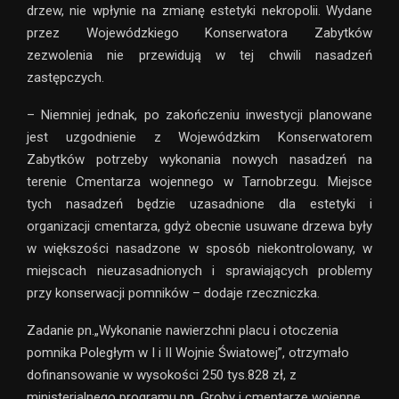
drzew, nie wpłynie na zmianę estetyki nekropolii. Wydane
przez Wojewódzkiego Konserwatora Zabytków
zezwolenia nie przewidują w tej chwili nasadzeń
zastępczych.
– Niemniej jednak, po zakończeniu inwestycji planowane
jest uzgodnienie z Wojewódzkim Konserwatorem
Zabytków potrzeby wykonania nowych nasadzeń na
terenie Cmentarza wojennego w Tarnobrzegu. Miejsce
tych nasadzeń będzie uzasadnione dla estetyki i
organizacji cmentarza, gdyż obecnie usuwane drzewa były
w większości nasadzone w sposób niekontrolowany, w
miejscach nieuzasadnionych i sprawiających problemy
przy konserwacji pomników – dodaje rzeczniczka.
Zadanie pn.„Wykonanie nawierzchni placu i otoczenia
pomnika Poległym w I i II Wojnie Światowej”, otrzymało
dofinansowanie w wysokości 250 tys.828 zł, z
ministerialnego programu pn. Groby i cmentarze wojenne