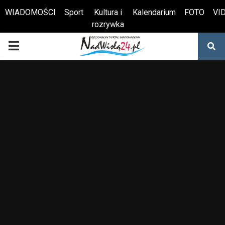
WIADOMOŚCI
Sport
Kultura i
Kalendarium
FOTO
VI
rozrywka
Otwórz pasek narzędzi
PRIMARY
MENU