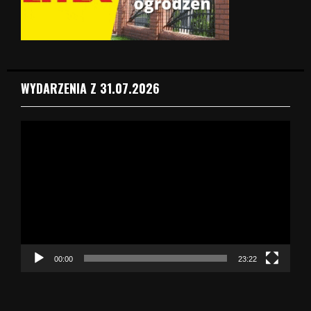
WYDARZENIA Z 31.07.2026
O
d
t
w
a
r
z
a
c
z
00:00
23:22
v
i
d