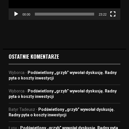
a
c
z
00:00
23:22
v
i
d
e
o
OSTATNIE KOMENTARZE
Wyborca
-
Podświetlony „grzyb” wywołał dyskusję. Radny
pyta o koszty inwestycji
Wyborca
-
Podświetlony „grzyb” wywołał dyskusję. Radny
pyta o koszty inwestycji
Batyr Tadeusz
-
Podświetlony „grzyb” wywołał dyskusję.
Radny pyta o koszty inwestycji
Łysy
-
Podświetlony „grzyb” wywołał dyskusję. Radny pyta