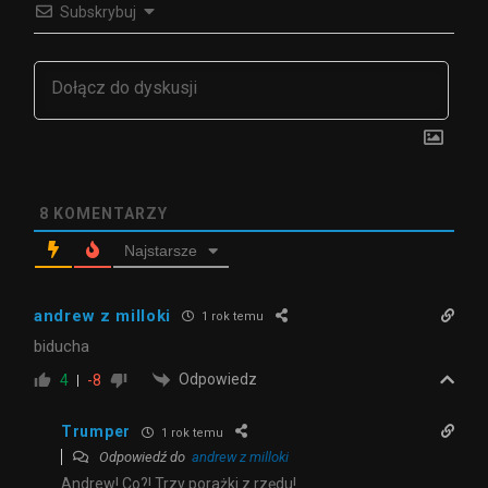
Subskrybuj
8
KOMENTARZY
Najstarsze
andrew z milloki
1 rok temu
biducha
Odpowiedz
4
-8
Trumper
1 rok temu
Odpowiedź do
andrew z milloki
Andrew! Co?! Trzy porażki z rzędu!