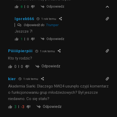
Odpowiedz
8
0
Igorek666
1 rok temu
Odpowiedź do
Trumper
Jeszcze 7!
Odpowiedz
1
0
Piiiiiipierpiii
1 rok temu
Kto ty rodzic?
Odpowiedz
0
0
kier
1 rok temu
Akademia Siarki. Dlaczego NW24 usunęło czyjś komentarz
o funkcjonowaniu grup młodzieżowych? Był jeszcze
niedawno. Co się stało?
Odpowiedz
3
-3