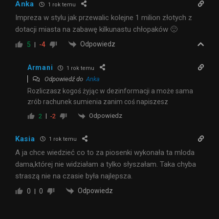
Anka
1 rok temu
Impreza w stylu jak przewalic kolejne 1 milion złotych z
dotacji miasta na zabawę kilkunastu chłopaków 🙂
Odpowiedz
5
-4
Armani
1 rok temu
Odpowiedź do
Anka
Rozliczasz kogoś żyjąc w dezinformacji a może sama
zrób rachunek sumienia zanim coś napiszesz
Odpowiedz
2
-2
Kasia
1 rok temu
A ja chce wiedzieć co to za piosenki wykonała ta mloda
dama,której nie widziałam a tylko słyszałam. Taka chyba
straszą nie na czasie była najlepsza.
Odpowiedz
0
0