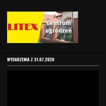
WYDARZENIA Z 31.07.2026
O
d
t
w
a
r
z