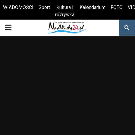
WIADOMOŚCI
Sport
Kultura i
Kalendarium
FOTO
VI
rozrywka
Otwórz pasek narzędzi
PRIMARY
MENU