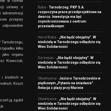
znie w formie
acji ustawy o
Baba
-
Tarnobrzeg: PKP S.A.
rozpoczyna prace przedprojektowe na
administracji
dworcu. Inwestycja ma być
owe przepisy
zsynchronizowana z centrum
y odpowiednie
przesiadkowym
Herod Baba
-
„Nie bądź obojętny”. W
 Tarnobrzegu,
niedzielę w Tarnobrzegu odbędzie się
Wiec Solidarności
zypadku kilku
, jako organu
Szczepan
-
„Nie bądź obojętny”. W
asz Krawczuk,
niedzielę w Tarnobrzegu odbędzie się
Wiec Solidarności
 i średnich w
Obiektywna
-
Jezioro Tarnobrzeskie w
piątkowym „Pytaniu na śniadanie”.
rednich. Koszt
Relacja z plaży przy Marinie
Obiektywna
-
„Nie bądź obojętny”. W
czeń ją zgubił
niedzielę w Tarnobrzegu odbędzie się
uk.
Wiec Solidarności