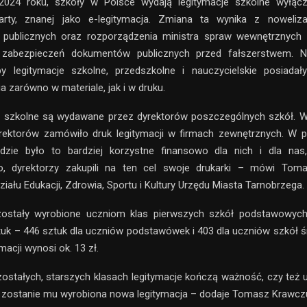
2024 roku, szkoły w Polsce wydają legitymacje szkolne wyłąc
karty, znanej jako e-legitymacja. Zmiana ta wynika z noweliz
publicznych oraz rozporządzenia ministra spraw wewnętrznych i 
 zabezpieczeń dokumentów publicznych przed fałszerstwem. N
y legitymacje szkolne, przedszkolne i nauczycielskie posiadał
a zarówno w materiale, jak i w druku.
e szkolne są wydawane przez dyrektorów poszczególnych szkół. W
rektorów zamówiło druk legitymacji w firmach zewnętrznych. W pr
dzie było to bardziej korzystne finansowo dla nich i dla nas
, dyrektorzy zakupili na ten cel swoje drukarki – mówi Tom
iału Edukacji, Zdrowia, Sportu i Kultury Urzędu Miasta Tarnobrzega.
zostały wyrobione uczniom klas pierwszych szkół podstawowych
ztuk – 446 sztuk dla uczniów podstawówek i 403 dla uczniów szkół ś
ymacji wynosi ok. 13 zł.
zostałych, starszych klasach legitymacje kończą ważność, czy też u
 zostanie mu wyrobiona nowa legitymacja – dodaje Tomasz Krawcz