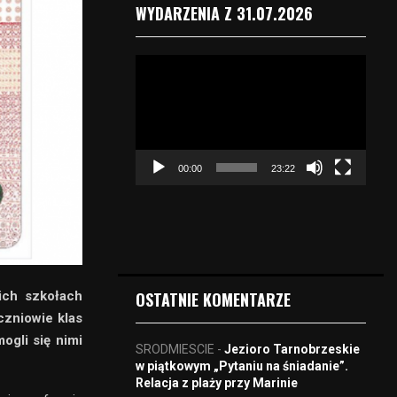
WYDARZENIA Z 31.07.2026
O
d
t
w
a
r
00:00
23:22
z
a
c
z
v
i
d
ich szkołach
OSTATNIE KOMENTARZE
e
czniowie klas
o
ogli się nimi
SRODMIESCIE
-
Jezioro Tarnobrzeskie
w piątkowym „Pytaniu na śniadanie”.
Relacja z plaży przy Marinie