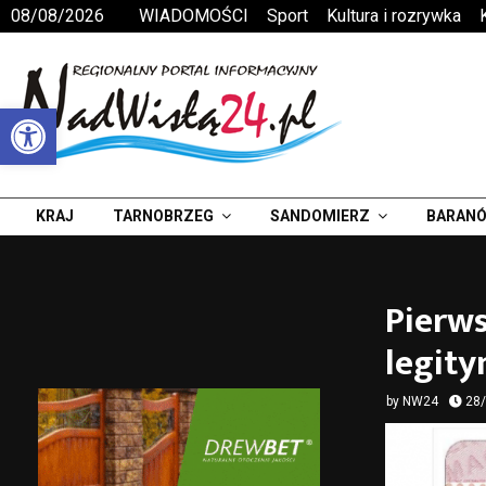
08/08/2026
WIADOMOŚCI
Sport
Kultura i rozrywka
Otwórz pasek narzędzi
KRAJ
TARNOBRZEG
SANDOMIERZ
BARANÓ
Pierws
legity
by
NW24
28