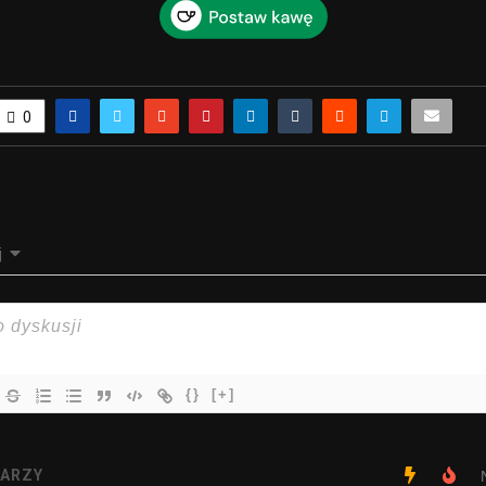
0
j
{}
[+]
ARZY