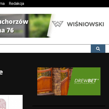
ama
Redakcja
e