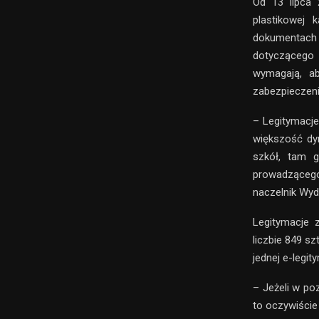
Od 13 lipca 
plastikowej 
dokumentach 
dotyczącego
wymagają, ab
zabezpieczeni
– Legitymacj
większość dy
szkół, tam g
prowadzącego
naczelnik Wydz
Legitymacje 
liczbie 849 s
jednej e-legit
– Jeżeli w po
to oczywiście