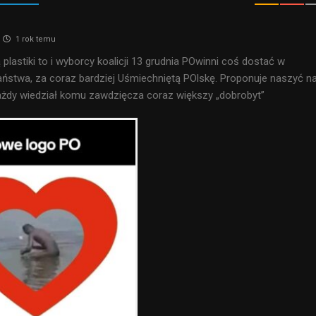
1 rok temu
 plastiki to i wyborcy koalicji 13 grudnia POwinni coś dostać w
ństwa, za coraz bardziej Uśmiechniętą POlskę. Proponuje naszyć n
ażdy wiedział komu zawdzięcza coraz większy „dobrobyt”