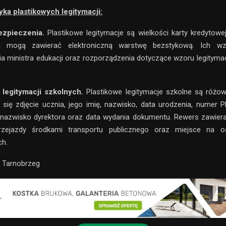
yka plastikowych legitymacji:
ezpieczenia.
Plastikowe legitymacje są wielkości karty kredytow
 mogą zawierać elektroniczną warstwę bezstykową. Ich wzo
a ministra edukacji oraz rozporządzenia dotyczące wzoru legityma
d legitymacji szkolnych.
Plastikowe legitymacje szkolne są różo
e się zdjęcie ucznia, jego imię, nazwisko, data urodzenia, numer 
 nazwisko dyrektora oraz data wydania dokumentu. Rewers zawier
zejazdy środkami transportu publicznego oraz miejsce na o
ch.
M Tarnobrzeg