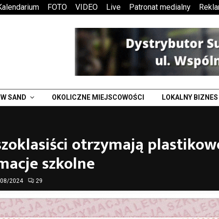
Kalendarium
FOTO
VIDEO
Live
Patronat medialny
Rekl
W SAND
OKOLICZNE MIEJSCOWOŚCI
LOKALNY BIZNES
zoklasiści otrzymają plastikow
macje szkolne
/08/2024
29