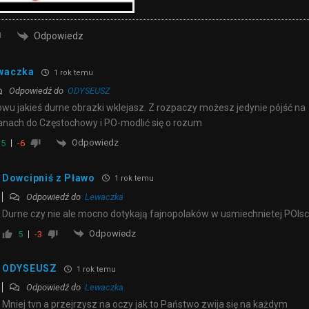
Odpowiedz
waczka
1 rok temu
Odpowiedź do
ODYSEUSZ
wu jakieś durne obrazki wklejasz. Z rozpaczy możesz jedynie pójść na
anach do Częstochowy i PO-modlić się o rozum
Odpowiedz
5
-6
Dowcipniś z Pławo
1 rok temu
Odpowiedź do
Lewaczka
Durne czy nie ale mocno dotykają fajnopolaków w usmiechnietej POlsc
Odpowiedz
5
-3
ODYSEUSZ
1 rok temu
Odpowiedź do
Lewaczka
Mniej tvn a przejrzysz na oczy jak to Państwo zwija się na każdym