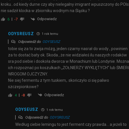
kroku…od kiedy durne czy aby nielegalny imigrant wpuszczony do POls
nie sadził klocka w zbiorniku wodnym na Śląsku ?
Odpowiedz
6
-7
ODYSREUSZ
1 rok temu
Odpowiedź do
ODYSEUSZ
tobie się za to zwija mózg, jeden czarny nasrał do wody , powinien
za to dostać baty ok. Skoda , że nie widziałeś ilu naszych rodaków
sra pod siebie i dookoła dworca w Monachium lub Londynie. Można
ich rozpoznać po koszulkach „ŻOŁNIERZY WYKLĘTYCH” lub ŚMIER
WROGOM OJCZYZNY.
Nie siej fermentu z tym tuskiem,. skończyło ci się paliwo
szczepionkowe?
Odpowiedz
4
-8
ODYSEUSZ
1 rok temu
Odpowiedź do
ODYSREUSZ
Według ciebie lemingu to jest ferment czy prawda… a jeżeli to