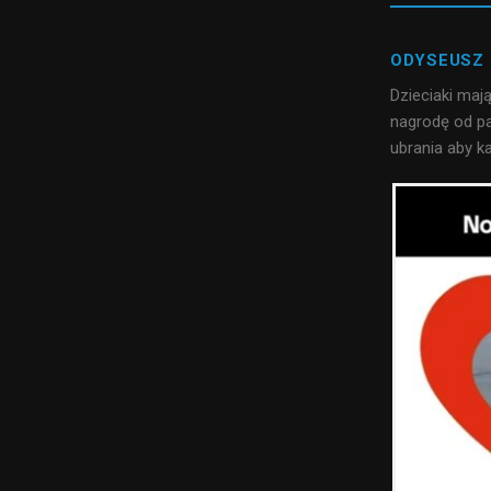
ODYSEUSZ
Dzieciaki mają
nagrodę od pa
ubrania aby k