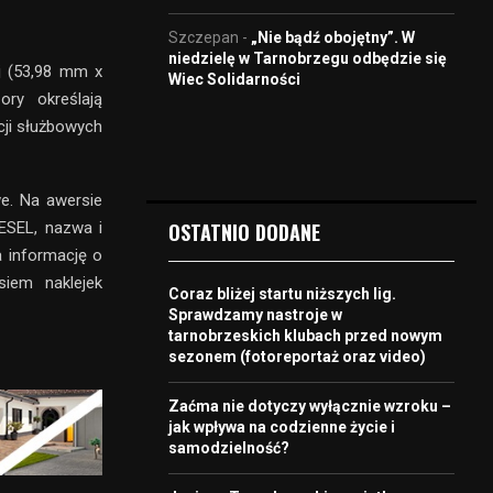
Szczepan
-
„Nie bądź obojętny”. W
niedzielę w Tarnobrzegu odbędzie się
ej (53,98 mm x
Wiec Solidarności
ry określają
cji służbowych
we. Na awersie
PESEL, nazwa i
OSTATNIO DODANE
a informację o
siem naklejek
Coraz bliżej startu niższych lig.
Sprawdzamy nastroje w
tarnobrzeskich klubach przed nowym
sezonem (fotoreportaż oraz video)
Zaćma nie dotyczy wyłącznie wzroku –
jak wpływa na codzienne życie i
samodzielność?