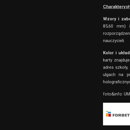
Charakteryst
Wzory i zab
85,60 mm) i
rozporządzeni
nauczycieli.
Kolor i ukła
karty znajduj
adres szkoły,
ulgach na pr
holograficzny
foto&info: U