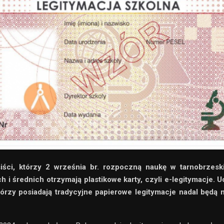
iści, kt
ó
rzy 2 września br. rozpoczną naukę w tarnobrzesk
 i średnich otrzymają plastikowe karty, czyli e-legitymacje. U
ó
rzy posiadają tradycyjne papierowe legitymacje nadal będą m