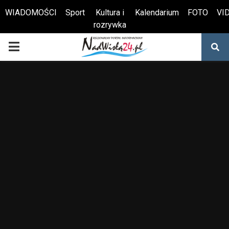
WIADOMOŚCI
Sport
Kultura i
Kalendarium
FOTO
VI
rozrywka
Otwórz pasek narzędzi
PRIMARY
MENU