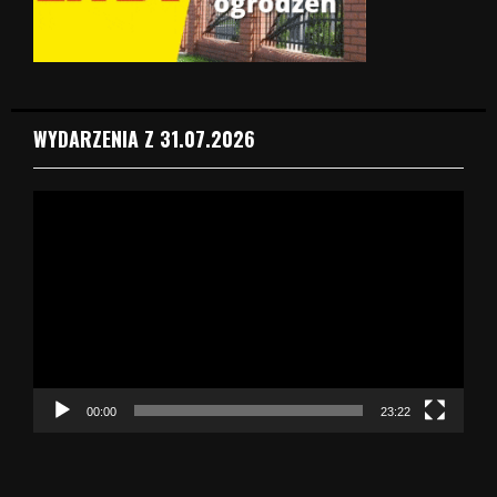
WYDARZENIA Z 31.07.2026
O
d
t
w
a
r
z
a
c
z
00:00
23:22
v
i
d