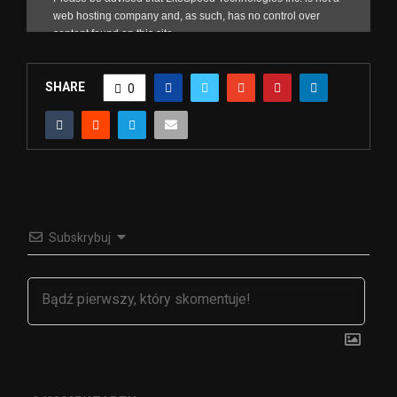
SHARE
0
Subskrybuj