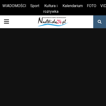
WIADOMOŚCI
Sport
Kultura i
Kalendarium
FOTO
VI
rozrywka
Otwórz pasek narzędzi
PRIMARY
MENU