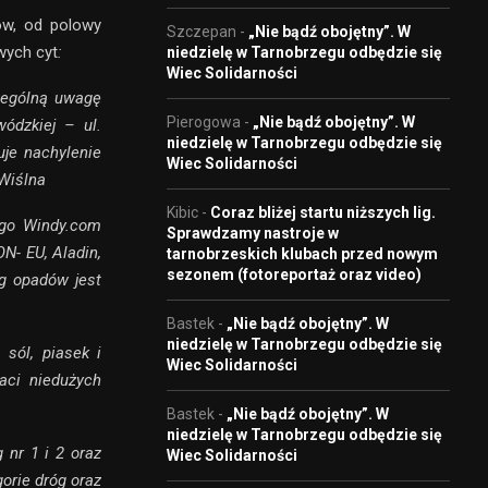
ów, od polowy
Szczepan
-
„Nie bądź obojętny”. W
wych cyt
:
niedzielę w Tarnobrzegu odbędzie się
Wiec Solidarności
czególną uwagę
Pierogowa
-
„Nie bądź obojętny”. W
ódzkiej – ul.
niedzielę w Tarnobrzegu odbędzie się
uje nachylenie
Wiec Solidarności
 Wiślna
Kibic
-
Coraz bliżej startu niższych lig.
ego Windy.com
Sprawdzamy nastroje w
N- EU, Aladin,
tarnobrzeskich klubach przed nowym
sezonem (fotoreportaż oraz video)
ng opadów jest
Bastek
-
„Nie bądź obojętny”. W
niedzielę w Tarnobrzegu odbędzie się
 sól, piasek i
Wiec Solidarności
aci niedużych
Bastek
-
„Nie bądź obojętny”. W
niedzielę w Tarnobrzegu odbędzie się
 nr 1 i 2 oraz
Wiec Solidarności
orie dróg oraz