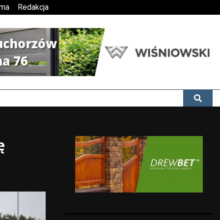
ama
Redakcja
ę