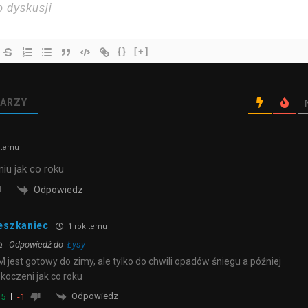
{}
[+]
ARZY
 temu
niu jak co roku
Odpowiedz
eszkaniec
1 rok temu
Odpowiedź do
Łysy
 jest gotowy do zimy, ale tylko do chwili opadów śniegu a później
koczeni jak co roku
Odpowiedz
5
-1