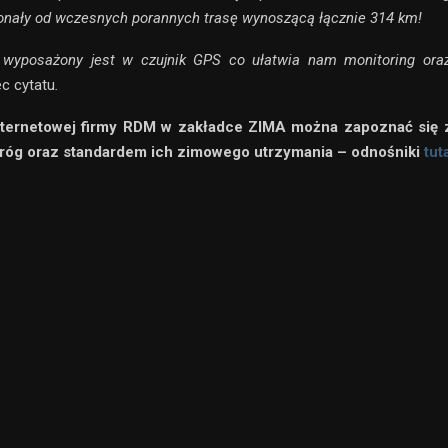
onały od wczesnych porannych trasę wynoszącą łącznie 314 km!
 wyposażony jest w czujnik GPS co ułatwia nam monitoring or
ec cytatu
.
nternetowej firmy RDM w zakładce ZIMA można zapoznać się 
róg oraz standardem ich zimowego utrzymania – odnośniki
tut