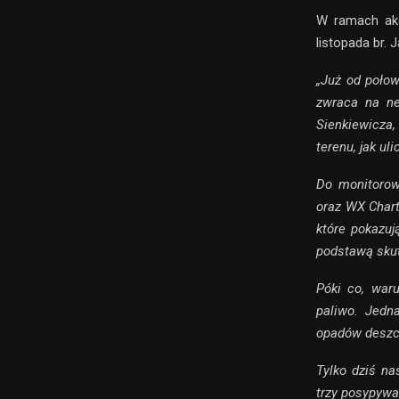
W ramach akc
listopada br.
„Już od połow
zwraca na ne
Sienkiewicza,
terenu, jak u
Do monitorow
oraz WX Chart
które pokazuj
podstawą sku
Póki co, waru
paliwo. Jedn
opadów deszc
Tylko dziś na
trzy posypywa