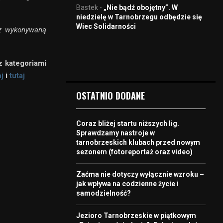
Bastek
-
„Nie bądź obojętny”. W
niedzielę w Tarnobrzegu odbędzie się
Wiec Solidarności
az wykonywaną
z kategoriami
aj
i
tutaj
OSTATNIO DODANE
Coraz bliżej startu niższych lig.
Sprawdzamy nastroje w
tarnobrzeskich klubach przed nowym
sezonem (fotoreportaż oraz video)
Zaćma nie dotyczy wyłącznie wzroku –
jak wpływa na codzienne życie i
samodzielność?
Jezioro Tarnobrzeskie w piątkowym