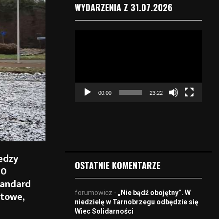
WYDARZENIA Z 31.07.2026
O
d
t
w
a
r
00:00
23:22
z
a
c
z
v
i
edzy
d
OSTATNIE KOMENTARZE
50
e
o
tandard
forumowicz
-
„Nie bądź obojętny”. W
atowe,
niedzielę w Tarnobrzegu odbędzie się
Wiec Solidarności