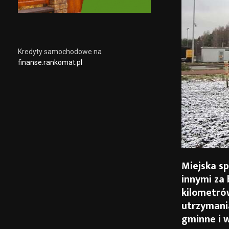
Kredyty samochodowe na
finanse.rankomat.pl
Miejska s
innymi za 
kilometró
utrzymania
gminne i 