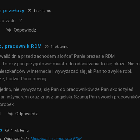
e przełoży
1 rok temu
 do zadu….?
Odpowiedz
c, pracownik RDM
1 rok temu
walić dnia przed zachodem słońca” Panie prezesie RDM
 To czy pan przygotował miasto do odsnieżania to się okaże. Nie 
eszkańców w internecie i wywyższać się jak Pan to zwykle robi.
ze, Ludzie Pana ocenią.
 jedno, nie wywyższaj się Pan do pracowników że Pan skończyłeś
Pan inżynierem oraz znasz angielski. Szanuj Pan swoich pracowników
dorobek.
Odpowiedz
p
1 rok temu
Odpowiedź do
Mieszkaniec, pracownik RDM