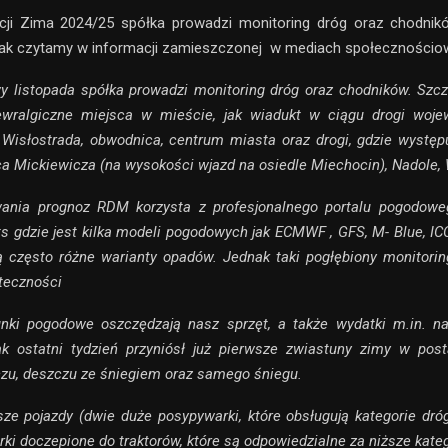
ji Zima 2024/25 spółka prowadzi monitoring dróg oraz chodnik
 Jak czytamy w informacji zamieszczonej w mediach społecznościo
y listopada spółka prowadzi monitoring dróg oraz chodników. Sz
wralgiczne miejsca w mieście, jak wiadukt w ciągu drogi wojew
 Wisłostrada, obwodnica, centrum miasta oraz drogi, gdzie występ
lica Mickiewicza (na wysokości wjazd na osiedle Miechocin), Nadole,
ania prognoz RDM korzysta z profesjonalnego portalu pogodow
s gdzie jest kilka modeli pogodowych jak ECMWF , GFS, M- Blue, ICO
ą często różne warianty opadów. Jednak taki pogłębiony monitori
teczności
nki pogodowe oszczędzają nasz sprzęt, a także wydatki m.in. na
ak ostatni tydzień przyniósł już pierwsze zwiastuny zimy w post
zu, deszczu ze śniegiem oraz samego śniegu.
sze pojazdy (dwie duże posypywarki, które obsługują kategorie dróg
rki doczepione do traktorów, które są odpowiedzialne za niższe kateg