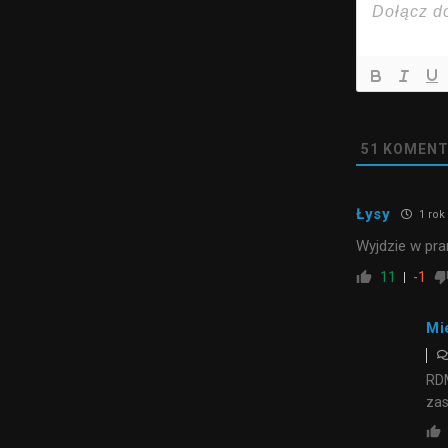
51
KOMENT
Łysy
1 rok
Wyjdzie w pra
11
-1
Mi
RDM
zas