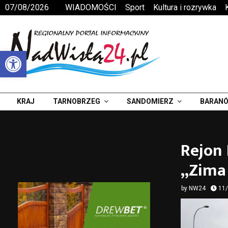
07/08/2026
WIADOMOŚCI
Sport
Kultura i rozrywka
Otwórz pasek narzędzi
KRAJ
TARNOBRZEG
SANDOMIERZ
BARANÓ
Rejon 
„Zima
by
NW24
11