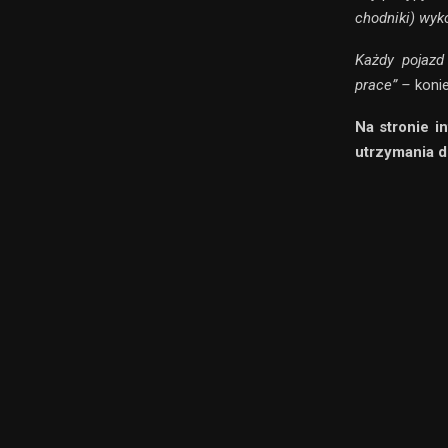
chodniki) wyk
Każdy pojazd
prace” –
koni
Na stronie i
utrzymania d