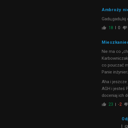
Ambroży ni
Gadu,gadu,kij
18
0
Mieszkanie
Nie ma co „ch
Karbowniczak.
co pouczać mi
Panie inżynier
Aha i jeszcze
AGH i jesteś 
doceniaj ich 
23
-2
Od