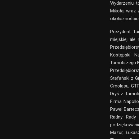
Wydarzeniu t
Mikołaj wraz 
okolicznościo
Prezydent Ta
miejskiej ale
Przedsiębior
Kostępski N
Tarnobrzegu K
Przedsiębior
Stefański z 
Cmolasu, GTP
Dryś z Tarno
Firma Napollo
Paweł Bartecz
Radny Rady 
podziękowanie
Mazur, Łukas