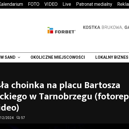
Kalendarium
FOTO
VIDEO
Live
Patronat medialny
Rekl
W SAND
OKOLICZNE MIEJSCOWOŚCI
LOKALNY BIZNES
ła choinka na placu Bartosza
ckiego w Tarnobrzegu (fotorep
ideo)
/12/2024
57