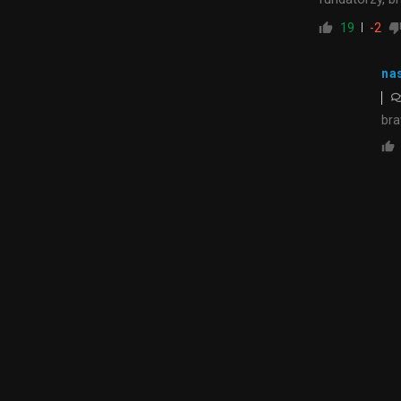
19
-2
na
bra