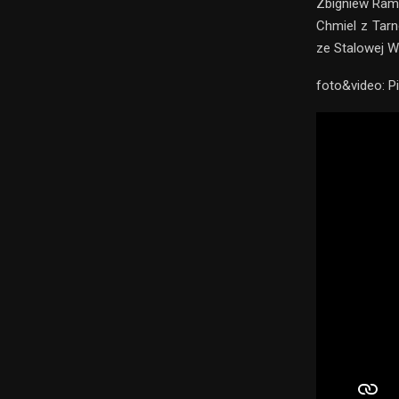
Zbigniew Ramo
Chmiel z Tar
ze Stalowej W
foto&video: P