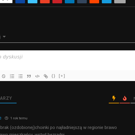
j
{}
[+]
ARZY
c
1 rok temu
brak (ozdobionej)choinki po najładniejszą w regionie brawo
rawo mieszkańcy, wstyd bezradni.