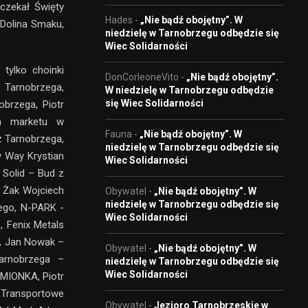
czekał Święty
Hades
-
„Nie bądź obojętny”. W
 Dolina Smaku,
niedzielę w Tarnobrzegu odbędzie się
Wiec Solidarności
tylko choinki
DonCorleoneVito
-
„Nie bądź obojętny”.
z Tarnobrzega,
W niedzielę w Tarnobrzegu odbędzie
się Wiec Solidarności
brzega, Piotr
ra marketu w
Fauna
-
„Nie bądź obojętny”. W
z Tarnobrzega,
niedzielę w Tarnobrzegu odbędzie się
 Way Krystian
Wiec Solidarności
Solid – Bud z
 Żak Wojciech
Obywatel
-
„Nie bądź obojętny”. W
niedzielę w Tarnobrzegu odbędzie się
ego, N-PARK -
Wiec Solidarności
, Fenix Metals
u, Jan Nowak –
Obywatel
-
„Nie bądź obojętny”. W
arnobrzega –
niedzielę w Tarnobrzegu odbędzie się
Wiec Solidarności
AMIONKA, Piotr
 Transportowe
Obywatel
-
Jezioro Tarnobrzeskie w