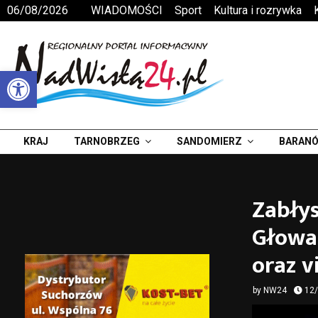
06/08/2026
WIADOMOŚCI
Sport
Kultura i rozrywka
Otwórz pasek narzędzi
KRAJ
TARNOBRZEG
SANDOMIERZ
BARANÓ
Zabłys
Głowa
oraz v
by
NW24
12