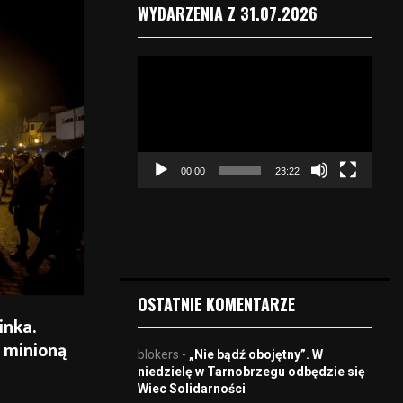
WYDARZENIA Z 31.07.2026
O
d
t
w
a
r
00:00
23:22
z
a
c
z
v
i
d
OSTATNIE KOMENTARZE
e
inka.
o
 minioną
blokers
-
„Nie bądź obojętny”. W
niedzielę w Tarnobrzegu odbędzie się
Wiec Solidarności