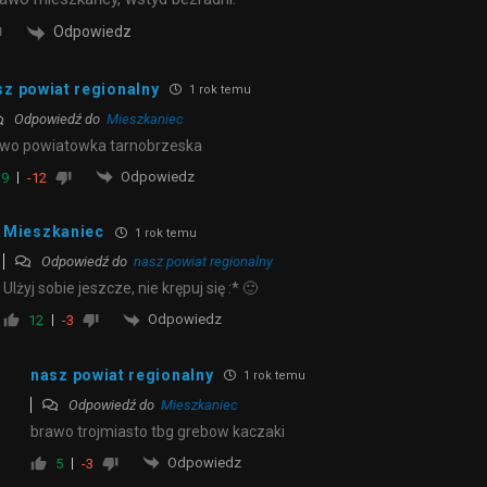
Odpowiedz
sz powiat regionalny
1 rok temu
Odpowiedź do
Mieszkaniec
wo powiatowka tarnobrzeska
Odpowiedz
9
-12
Mieszkaniec
1 rok temu
Odpowiedź do
nasz powiat regionalny
Ulżyj sobie jeszcze, nie krępuj się :* 🙂
Odpowiedz
12
-3
nasz powiat regionalny
1 rok temu
Odpowiedź do
Mieszkaniec
brawo trojmiasto tbg grebow kaczaki
Odpowiedz
5
-3