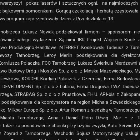
owarzyszył pokaz laserów i sztucznych ogni, na najmłodszych 
z bajkowymi pomocnikami. Gorącą czekoladą i herbatą częstowała
wy program zaprezentowały dzieci z Przedszkola nr 13.
rnobrzega Łukasz Nowak podziękował firmom – sponsorom nie 
 również całego wydarzenia. Są nimi: IBR Projekt Wojciech Kosik 
stwo Produkcyjno-Handlowe INTERBET Kosikowski Tadeusz z Tarno
awozy Tarnobrzeg, Leroy Merlin podziękowania dla dyrekto
ornliusza Polaczka, FCC Tarnobrzeg, Łukasz Świerkula Nierdzewni 
stwo Budowy Dróg i Mostów Sp. z o.o. z Mińska Mazowieckiego, My
Gniewkowa, KORDEK Kordian Paluszek z Czermina, Firma Budowlana 
 DEVELOPMENT Sp. z o.o z Lublina, Firma Drogowa TWZ Tadeusz
brzega, STRABAG Sp. z o o z Pruszkowa, F.H.U. API-bis z Zakopan
 podziękowania dla koordynatora na region Michała Szwedzickiego
ko, Milkbar Europe Sp. z o.o. Artur Roman z siedzibą w Tarnobrzeg
Miasta Tarnobrzega, Anna i Daniel Pióro Dźwig -Mar – z T
 także za posadowienie choinki przy użyciu zwyżki, Auto Serwis K
z Zbyrad z Tarnobrzega, Wschodni Sojusz Motoryzacyjny, Usługi