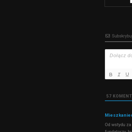
Subskrybu
57
KOMENT
Mieszkanie
Od wstydu za 
fundatorzy, b