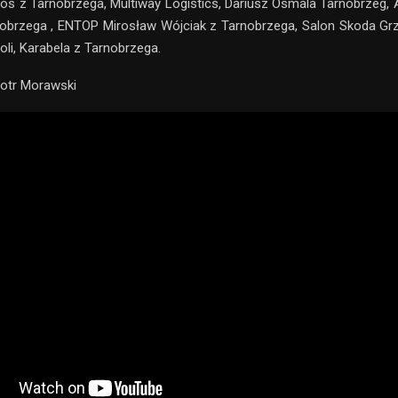
s z Tarnobrzega, Multiway Logistics, Dariusz Osmala Tarnobrzeg
nobrzega , ENTOP Mirosław Wójciak z Tarnobrzega, Salon Skoda Gr
oli, Karabela z Tarnobrzega.
iotr Morawski