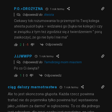
P.O.=DROŻYZNA
1 rok temu
Odpowiedź do
Ateista
Ciekawy tok rozumowania to przemysł to.Twoj kolega
ateista puścił bąka – widziałeś go (bąka nie kolege) i czy
w związku z tym też zgodzisz się z twierdzeniem ” porą
zaskoczyć, że go nie było I nie ma”
Odpowiedz
2
-1
JJJWWPP
1 rok temu
Odpowiedź do
Tarnobrzeg moim miastem
Po co Ci święta?
Odpowiedz
1
0
ciąg dalszy marnotrastwa
1 rok temu
Ale to jest skonczona głupota. Każda rzecz powinna
trafiać nie do pojemnika tylko powinna być wystawiona
jako „oddam za darmo” w ogłoszeniu. To co dla jednego