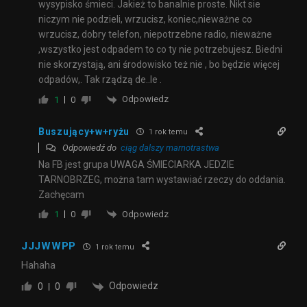
wysypisko śmieci. Jakież to banalnie proste. Nikt sie
niczym nie podzieli, wrzucisz, koniec,nieważne co
wrzucisz, dobry telefon, niepotrzebne radio, nieważne
,wszystko jest odpadem to co ty nie potrzebujesz. Biedni
nie skorzystają, ani środowisko też nie , bo będzie więcej
odpadów,. Tak rządzą de..le .
Odpowiedz
1
0
Buszujący+w+ryżu
1 rok temu
Odpowiedź do
ciąg dalszy marnotrastwa
Na FB jest grupa UWAGA ŚMIECIARKA JEDZIE
TARNOBRZEG, można tam wystawiać rzeczy do oddania.
Zachęcam
Odpowiedz
1
0
JJJWWPP
1 rok temu
Hahaha
Odpowiedz
0
0