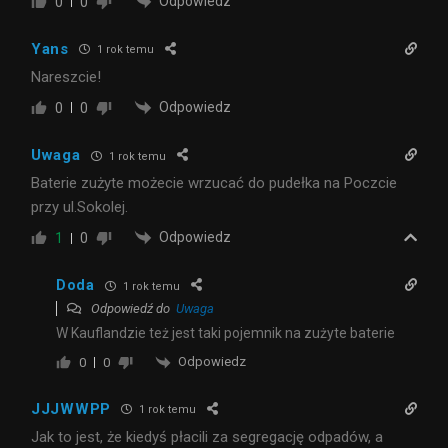
Odpowiedz
0
0
Yans
1 rok temu
Nareszcie!
Odpowiedz
0
0
Uwaga
1 rok temu
Baterie zużyte możecie wrzucać do pudełka na Poczcie
przy ul.Sokolej.
Odpowiedz
1
0
Doda
1 rok temu
Odpowiedź do
Uwaga
W Kauflandzie też jest taki pojemnik na zużyte baterie
Odpowiedz
0
0
JJJWWPP
1 rok temu
Jak to jest, że kiedyś płacili za segregację odpadów, a