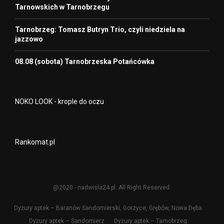
Tarnowskich w Tarnobrzegu
Tarnobrzeg: Tomasz Butryn Trio, czyli niedziela na
jazzowo
08.08 (sobota) Tarnobrzeska Potańcówka
NOKO LOOK - krople do oczu
Rankomat.pl
@2020 - nadwisla24.pl. All Right Reserved.
Dyżury aptek – Baranów Sandomierski, Gorzyce, Grębów, Nowa Dęba
Dyżury aptek – Sandomierz
Dyżury aptek – Tarnobrzeg