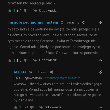
teraz ten kto segreguje płaci?
Odpowiedz
1
0
Tarnobrzeg moim miastem
1 rok temu
miasto ładnie oświetlone na święta, że miło przejść się z
dziećmi i im pokazać jacy ludzie tu rządzą. Mówię, że w
tym mieście rządzą Grenche i świąt w Tarnobrzegu nie
będzie. Wstyd takiej biedy nie pamiętam za swojego życia,
a mieszkam tu ponad 43 lata. Czerwona kartka panowie.
Odpowiedz
1
0
Ateista
1 rok temu
Odpowiedź do
Tarnobrzeg moim miastem
wychowuj dzieci w duchu ateizmu to i świecidełka będą ci
obojętne. Ponad 2000 lat mamią ludzi jakimś bogiem a
nikt go nie widział i nie słyszał. Pora zaskoczyć, że go nie
było i nie ma.
Odpowiedz
3
-1