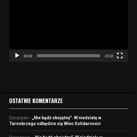
d
t
w
a
r
z
a
c
z
00:00
23:22
v
i
d
e
o
OSTATNIE KOMENTARZE
Szczepan
-
„Nie bądź obojętny”. W niedzielę w
Tarnobrzegu odbędzie się Wiec Solidarności