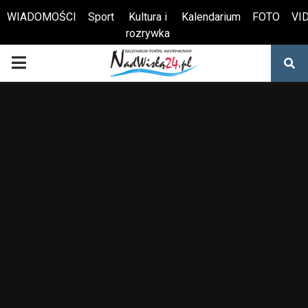
WIADOMOŚCI
Sport
Kultura i
Kalendarium
FOTO
VI
rozrywka
Otwórz pasek narzędzi
PRIMARY
MENU