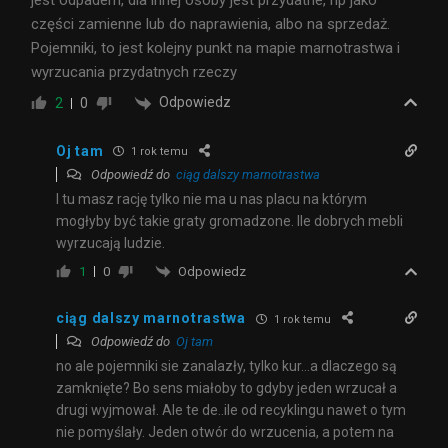
jest odpadem, dla innej osoby jest przydatne, np jako
części zamienne lub do naprawienia, albo na sprzedaż.
Pojemniki, to jest kolejny punkt na mapie marnotrastwa i
wyrzucania przydatnych rzeczy
Odpowiedz
2
0
Oj tam
1 rok temu
Odpowiedź do
ciąg dalszy marnotrastwa
I tu masz rację tylko nie ma u nas placu na którym
mogłyby być takie graty gromadzone. Ile dobrych mebli
wyrzucają ludzie.
Odpowiedz
1
0
ciąg dalszy marnotrastwa
1 rok temu
Odpowiedź do
Oj tam
no ale pojemniki sie zanalazły, tylko kur…a dlaczego są
zamknięte? Bo sens miałoby to gdyby jeden wrzucał a
drugi wyjmował. Ale te de..ile od recyklingu nawet o tym
nie pomyślały. Jeden otwór do wrzucenia, a potem na