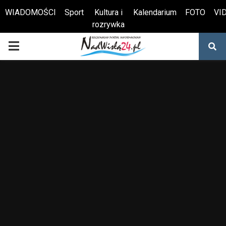
WIADOMOŚCI
Sport
Kultura i
Kalendarium
FOTO
VI
rozrywka
Otwórz pasek narzędzi
PRIMARY
MENU