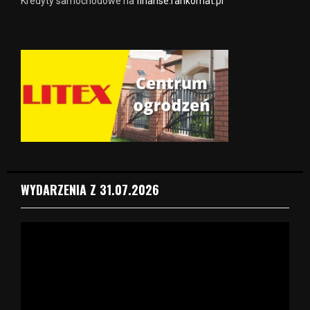
Kredyty samochodowe na
finanse.rankomat.pl
WYDARZENIA Z 31.07.2026
O
d
t
w
a
r