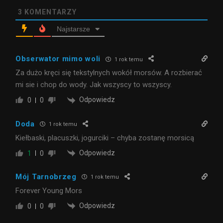
3
KOMENTARZY
Najstarsze
Obserwator mimo woli
1 rok temu
Za dużo kręci się tekstylnych wokół morsów. A rozbierać
mi sie i chop do wody. Jak wszyscy to wszyscy.
Odpowiedz
0
0
Doda
1 rok temu
Kiełbaski, placuszki, jogurciki – chyba zostanę morsicą
Odpowiedz
1
0
Mój Tarnobrzeg
1 rok temu
Forever Young Mors
Odpowiedz
0
0