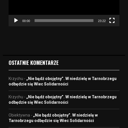
z
a
c
z
00:00
23:22
v
i
d
e
o
OSTATNIE KOMENTARZE
Krzychu
-
„Nie bądź obojętny”. W niedzielę w Tarnobrzegu
odbędzie się Wiec Solidarności
Krzychu
-
„Nie bądź obojętny”. W niedzielę w Tarnobrzegu
odbędzie się Wiec Solidarności
Obiektywna
-
„Nie bądź obojętny”. W niedzielę w
Tarnobrzegu odbędzie się Wiec Solidarności