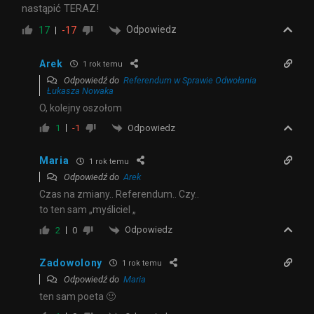
nastąpić TERAZ!
Odpowiedz
17
-17
Arek
1 rok temu
Odpowiedź do
Referendum w Sprawie Odwołania
Łukasza Nowaka
O, kolejny oszołom
Odpowiedz
1
-1
Maria
1 rok temu
Odpowiedź do
Arek
Czas na zmiany.. Referendum.. Czy..
to ten sam „myśliciel „
Odpowiedz
2
0
Zadowolony
1 rok temu
Odpowiedź do
Maria
ten sam poeta 🙂