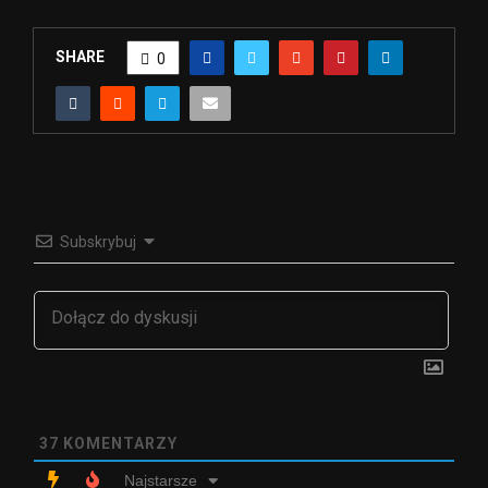
SHARE
0
Subskrybuj
37
KOMENTARZY
Najstarsze