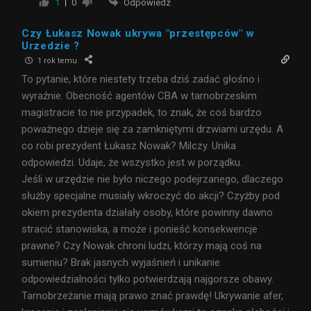
Odpowiedz
1
0
Czy Łukasz Nowak ukrywa "przestępców" w
Urzedzie ?
1 rok temu
To pytanie, które niestety trzeba dziś zadać głośno i
wyraźnie. Obecność agentów CBA w tarnobrzeskim
magistracie to nie przypadek, to znak, że coś bardzo
poważnego dzieje się za zamkniętymi drzwiami urzędu. A
co robi prezydent Łukasz Nowak? Milczy. Unika
odpowiedzi. Udaje, że wszystko jest w porządku.
Jeśli w urzędzie nie było niczego podejrzanego, dlaczego
służby specjalne musiały wkroczyć do akcji? Czyżby pod
okiem prezydenta działały osoby, które powinny dawno
stracić stanowiska, a może i ponieść konsekwencje
prawne? Czy Nowak chroni ludzi, którzy mają coś na
sumieniu? Brak jasnych wyjaśnień i unikanie
odpowiedzialności tylko potwierdzają najgorsze obawy.
Tarnobrzeżanie mają prawo znać prawdę! Ukrywanie afer,