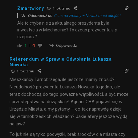
Zmartwiony
1 rok temu
Odpowiedź do
Czas na zmiany – Nowak musi odejść!
Ale to chyba nie za aktualnego prezydenta była
inwestycja w Miechocinie? To czego prezydenta się
czepiasz?
Odpowiedz
1
-1
Referendum w Sprawie Odwołania Łukasza
Nowaka
1 rok temu
Mieszkańcy Tarnobrzega, ile jeszcze mamy znosić?
Nieudolność prezydenta Łukasza Nowaka to jedno, ale
teraz dochodzą do tego poważne wątpliwości, a być może
i przestępstwa na dużą skalę! Agenci CBA pojawili się w
Urzędzie Miasta, a my pytamy – co tak naprawdę dzieje
się w tarnobrzeskich władzach? Jakie afery jeszcze wyjdą
na jaw?
To już nie są tylko podwyżki, brak środków dla miasta czy