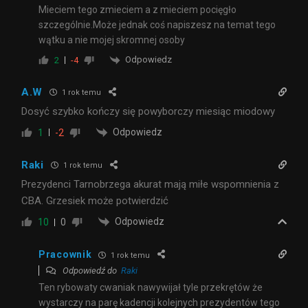
Mieciem tego zmieciem a z mieciem pocięgło
szczególnie.Może jednak coś napiszesz na temat tego
wątku a nie mojej skromnej osoby
Odpowiedz
2
-4
A.W
1 rok temu
Dosyć szybko kończy się powyborczy miesiąc miodowy
Odpowiedz
1
-2
Raki
1 rok temu
Prezydenci Tarnobrzega akurat mają miłe wspomnienia z
CBA. Grzesiek może potwierdzić
Odpowiedz
10
0
Pracownik
1 rok temu
Odpowiedź do
Raki
Ten rybowaty cwaniak nawywijał tyle przekrętów że
wystarczy na parę kadencji kolejnych prezydentów tego