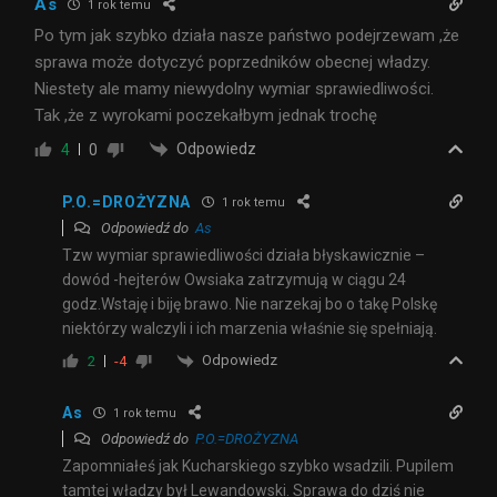
As
1 rok temu
Po tym jak szybko działa nasze państwo podejrzewam ,że
sprawa może dotyczyć poprzedników obecnej władzy.
Niestety ale mamy niewydolny wymiar sprawiedliwości.
Tak ,że z wyrokami poczekałbym jednak trochę
Odpowiedz
4
0
P.O.=DROŻYZNA
1 rok temu
Odpowiedź do
As
Tzw wymiar sprawiedliwości działa błyskawicznie –
dowód -hejterów Owsiaka zatrzymują w ciągu 24
godz.Wstaję i biję brawo. Nie narzekaj bo o takę Polskę
niektórzy walczyli i ich marzenia właśnie się spełniają.
Odpowiedz
2
-4
As
1 rok temu
Odpowiedź do
P.O.=DROŻYZNA
Zapomniałeś jak Kucharskiego szybko wsadzili. Pupilem
tamtej władzy był Lewandowski. Sprawa do dziś nie