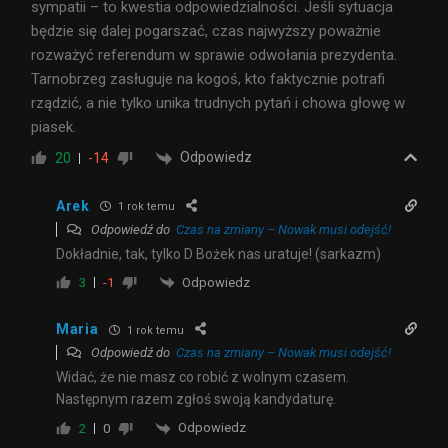
sympatii – to kwestia odpowiedzialności. Jeśli sytuacja
będzie się dalej pogarszać, czas najwyższy poważnie
rozważyć referendum w sprawie odwołania prezydenta.
Tarnobrzeg zasługuje na kogoś, kto faktycznie potrafi
rządzić, a nie tylko unika trudnych pytań i chowa głowę w
piasek.
Odpowiedz
20
-14
Arek
1 rok temu
Odpowiedź do
Czas na zmiany – Nowak musi odejść!
Dokładnie, tak, tylko D Bożek nas uratuje! (sarkazm)
Odpowiedz
3
-1
Maria
1 rok temu
Odpowiedź do
Czas na zmiany – Nowak musi odejść!
Widać, że nie masz co robić z wolnym czasem.
Następnym razem zgłoś swoją kandydaturę.
Odpowiedz
2
0