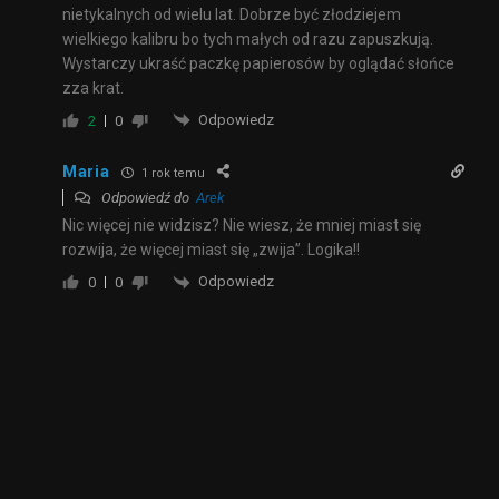
nietykalnych od wielu lat. Dobrze być złodziejem
wielkiego kalibru bo tych małych od razu zapuszkują.
Wystarczy ukraść paczkę papierosów by oglądać słońce
zza krat.
Odpowiedz
2
0
Maria
1 rok temu
Odpowiedź do
Arek
Nic więcej nie widzisz? Nie wiesz, że mniej miast się
rozwija, że więcej miast się „zwija”. Logika!!
Odpowiedz
0
0