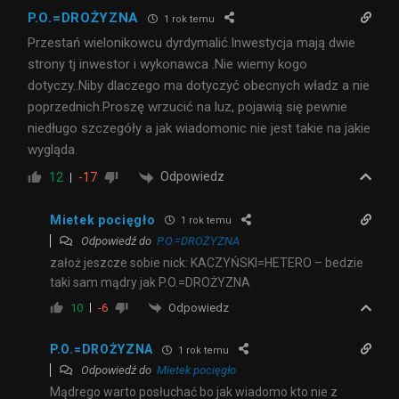
P.O.=DROŻYZNA
1 rok temu
Przestań wielonikowcu dyrdymalić.Inwestycja mają dwie
strony tj inwestor i wykonawca .Nie wiemy kogo
dotyczy..Niby dlaczego ma dotyczyć obecnych władz a nie
poprzednich.Proszę wrzucić na luz, pojawią się pewnie
niedługo szczegóły a jak wiadomonic nie jest takie na jakie
wygląda.
Odpowiedz
12
-17
Mietek pocięgło
1 rok temu
Odpowiedź do
P.O.=DROŻYZNA
założ jeszcze sobie nick: KACZYŃSKI=HETERO – bedzie
taki sam mądry jak P.O.=DROŻYZNA
Odpowiedz
10
-6
P.O.=DROŻYZNA
1 rok temu
Odpowiedź do
Mietek pocięgło
Mądrego warto posłuchać bo jak wiadomo kto nie z