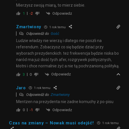
Mierzysz swoją miarą, to mierz siebie.
Odpowiedz
1
-2
Zmartwiony
1 rok temu
Odpowiedź do
Gość
Ludzie władzy nie wierzą i dlatego nie poszli na
referendum. Zobaczysz co się będzie dziać przy
wyborach prezydenckich. też frekwencja będzie niska bo
naród ma już dość tych afer, rozgrywek politycznych,
kłotni i chce normalnie żyć a nie tą pochrzanioną polityką.
Odpowiedz
3
0
Jaro
1 rok temu
Odpowiedź do
Zmartwiony
Mentzen na prezydenta nie żadne komuchy z po-pisu
Odpowiedz
0
-1
Czas na zmiany – Nowak musi odejść!
1 rok temu