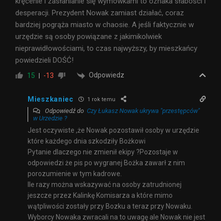
kręcenie i zasłanianie się wymówkami to oznaka słabości i
desperacji. Prezydent Nowak zamiast działać, coraz
bardziej pogrąża miasto w chaosie. A jeśli faktycznie w
urzędzie są osoby powiązane z jakimikolwiek
nieprawidłowościami, to czas najwyższy, by mieszkańcy
powiedzieli DOŚĆ!
Odpowiedz
15
-13
Mieszkaniec
1 rok temu
Odpowiedź do
Czy Łukasz Nowak ukrywa "przestępców"
w Urzedzie ?
Jest oczywiste ,że Nowak pozostawił osoby w urzędzie
które każdego dnia szkodziły Bożkowi
Pytanie dlaczego nie zmienił ekipy ?Pozostaje w
odpowiedzi że pis po wygranej Bożka zawarł z nim
porozumienie w tym kadrowe.
Ile razy można wskazywać na osoby zatrudnionej
jeszcze przez Kalinkę Komisarza a które mimo
wątpliwości zostały przy Bozku a teraz przy Nowaku.
Wyborcy Nowaka zwracali na to uwagę ale Nowak nie jest