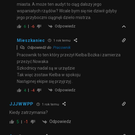
miasta. A może ten audyt to ciąg dalszy jego
wspaniałych rządów? Wcale bym się nie dziwił gdyby
jego przyboczni ciągnęli dzieło mistrza.
Odpowiedz
6
-6
Mieszkaniec
1 rok temu
Odpowiedź do
Pracownik
Pracownik to ten który przeżył Kielba Bożka i zamierza
przeżyć Nowaka
Szkodnicy nadal są w urzędzie
Tak więc zostaw Kielba w spokoju
Następnej ekipie się przyjrzyj .
Odpowiedz
4
-4
JJJWWPP
1 rok temu
Kiedy zatrzymania?
Odpowiedz
5
-1