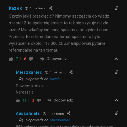
Kazek
1 rok temu
Czyżby jakiś przekręcić? Nimomy szczęścia do władz
miasta! Z tą spalarnią śmieci to też się szykuje niezła
jazda! Mieszkańcy nie chcą spalarni a prezydent chce.
Przecież to referendum na temat spalarni to było
wyrzucenie około 117 000 zł. Zmanipulowali pytanie
referendalne na ten temat.
Odpowiedz
7
-6
Mieszkaniec
1 rok temu
Odpowiedź do
Kazek
Powiem krótko
Nareszcie
Odpowiedz
11
-2
Auszalalala
1 rok temu
Odpowiedź do
Mieszkaniec