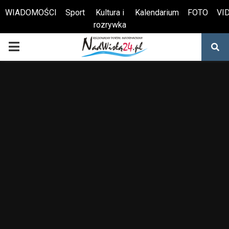
WIADOMOŚCI
Sport
Kultura i
Kalendarium
FOTO
VI
rozrywka
Otwórz pasek narzędzi
PRIMARY
MENU