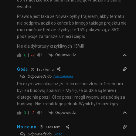
85% mieszkańców olała temat dając władzom zielone
światło.
Prawda jest taka że Nowak byłby frajerem jakby tematu
nie podprowadził do końca bo innego takiego projektu nie
ma i mieć nie bedzie. Zychy i te 15% pokrzyczą, a 85%
podziękuje za tańsze śmieci i ciepło.
Nie dla dyktatury krzykliwych 15%!!!
Odpowiedz
6
-7
Gość
1 rok temu
Odpowiedź do
Auszalalala
Po czym wnioskujesz ,że ci co nie poszli na referendum
byli za budową spalarni ? Myślę ,że budzie są leniwi i
dlatego nie poszli. Ci co poszli mogli wypowiedzieć się za
budową . Nie zrobili tego jednak. Wynik był miażdźący
Odpowiedz
3
-3
No no no
1 rok temu
Odpowiedź do
Gość