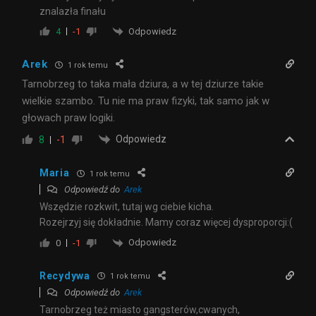
znalazła finału
Odpowiedz
4
-1
Arek
1 rok temu
Tarnobrzeg to taka mała dziura, a w tej dziurze takie
wielkie szambo. Tu nie ma praw fizyki, tak samo jak w
głowach praw logiki.
Odpowiedz
8
-1
Maria
1 rok temu
Odpowiedź do
Arek
Wszędzie rozkwit, tutaj wg ciebie kicha.
Rozejrzyj się dokładnie. Mamy coraz więcej dysproporcji:(
Odpowiedz
0
-1
Recydywa
1 rok temu
Odpowiedź do
Arek
Tarnobrzeg też miasto gangsterów,cwanych,