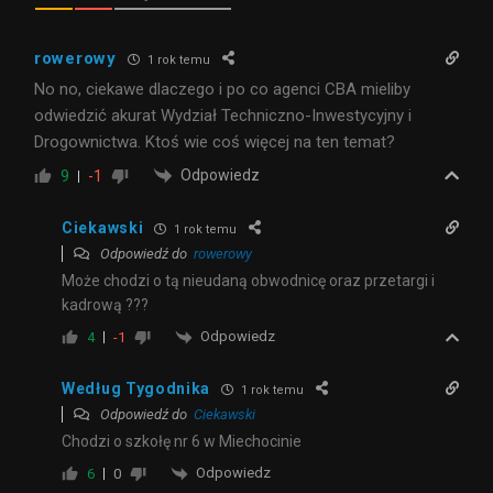
rowerowy
1 rok temu
No no, ciekawe dlaczego i po co agenci CBA mieliby
odwiedzić akurat
Wydział Techniczno-Inwestycyjny i
Drogownictwa. Ktoś wie coś więcej na ten temat?
Odpowiedz
9
-1
Ciekawski
1 rok temu
Odpowiedź do
rowerowy
Może chodzi o tą nieudaną obwodnicę oraz przetargi i
kadrową ???
Odpowiedz
4
-1
Według Tygodnika
1 rok temu
Odpowiedź do
Ciekawski
Chodzi o szkołę nr 6 w Miechocinie
Odpowiedz
6
0