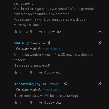
samodzielny
Kto chroni takiego osoby w mieście? Wroble przestali
ćwierkac bo powiazania są ogromne.
Poczekamy na wynik dzialan operacyjnych cba.
Może być ciekawie.
Odpowiedz
8
-3
Maria
1 rok temu
Odpowiedź do
Mieszkaniec
Skąd taka wiedza Mieszkańca XD pewnie wyleciał z
posady.
Nie ciesz się „na wyrost”
Odpowiedz
1
-1
Odpowiadający
1 rok temu
Odpowiedź do
Mieszkaniec
Nie zmienił ekipy w UM, bo nie ma na kogo.
Odpowiedz
1
-1