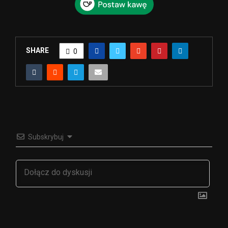
SHARE
0
Subskrybuj