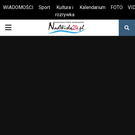
WIADOMOŚCI
Sport
Kultura i
Kalendarium
FOTO
VI
rozrywka
Otwórz pasek narzędzi
PRIMARY
MENU