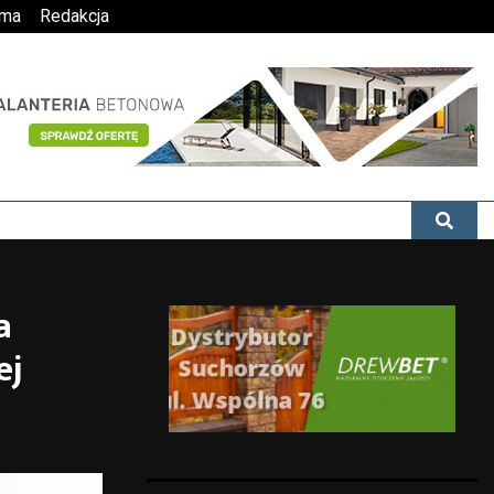
ama
Redakcja
a
ej