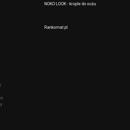
NOKO LOOK - krople do oczu
Rankomat.pl
z
e
ec
zy