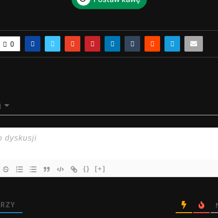
0
j
{}
[+]
RZY