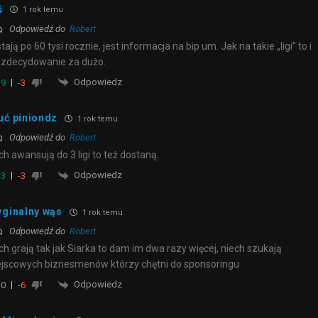
ś
1 rok temu
Odpowiedź do
Robert
tają po 60 tysi rocznie, jest informacja na bip um. Jak na takie „ligi” to i
 zdecydowanie za dużo.
Odpowiedz
9
-3
uć piniondz
1 rok temu
Odpowiedź do
Robert
ch awansują do 3 ligi to też dostaną.
Odpowiedz
3
-3
yginalny wąs
1 rok temu
Odpowiedź do
Robert
ch grają tak jak Siarka to dam im dwa razy więcej, niech szukają
jscowych biznesmenów którzy chętni do sponsoringu
Odpowiedz
0
-6