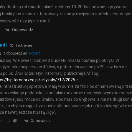
by dostają od miasta jakieś ochłapy 10-20 tysi pewnie a prywatna
ej bańki plus inkaso z targowicy reklamy miejskich spółek. Jest w tym
iedliwość czy jej nie ma ?
Odpowiedz
ndi
1 rok temu
Odpowiedź do
Robert
isz się. Wielowieś i Sobów z budżetu miasta dostaja po 60 tysi. W
eglym roku najpierw po 40 tysi, a potem dorzucono po 20, a w tym od
u po 60. Źródło: biuletyn informacji publicznej UM Tbg:
ps://bip.tarnobrzeg.pl/artykuly/717/2025-r
e infrastrukturę sportowa mają w sumie za friko bo sfinansowaną prze
nobrzeskiego podatnika, a na takim poziomie rozgrywkowym na mecz
azdowe jadą może do Stalów albo maź do Grębowa, a nie na drugi koni
ski, to chyba mają aż za duże dofinansowanie jak na taką łokręgówkę c
e nawet jeszcze niższą „ligę”.
Odpowiedz
5
-2