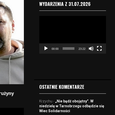
WYDARZENIA Z 31.07.2026
O
d
t
w
a
r
00:00
23:22
z
a
c
z
v
i
d
OSTATNIE KOMENTARZE
e
rużyny
o
Krzychu
-
„Nie bądź obojętny”. W
niedzielę w Tarnobrzegu odbędzie się
Wiec Solidarności