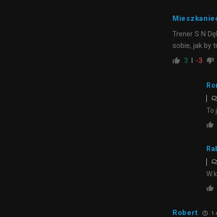
Mieszkanie
Trener S N Dę
sobie, jak by 
3
-3
Ro
To 
Ra
W k
Robert
1 