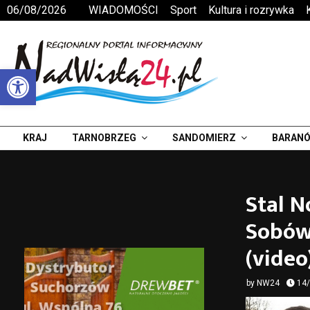
06/08/2026
WIADOMOŚCI
Sport
Kultura i rozrywka
Otwórz pasek narzędzi
KRAJ
TARNOBRZEG
SANDOMIERZ
BARANÓ
Stal N
Sobów
(video
by
NW24
14