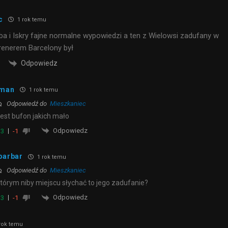
c
1 rok temu
ba i Iskry fajne normalne wypowiedzi a ten z Wielowsi zadufany w
trenerem Barcelony był
Odpowiedz
man
1 rok temu
Odpowiedź do
Mieszkaniec
jest bufon jakich mało
Odpowiedz
3
-1
barbar
1 rok temu
Odpowiedź do
Mieszkaniec
tórym niby miejscu słychać to jego zadufanie?
Odpowiedz
3
-1
rok temu