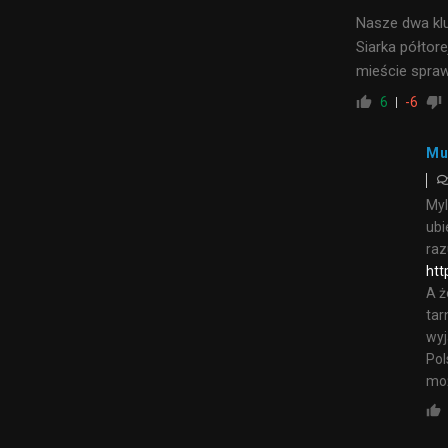
Nasze dwa klu
Siarka półtor
mieście spraw
6
-6
Mu
Myl
ubi
raz
htt
A ż
tar
wyj
Pol
moż