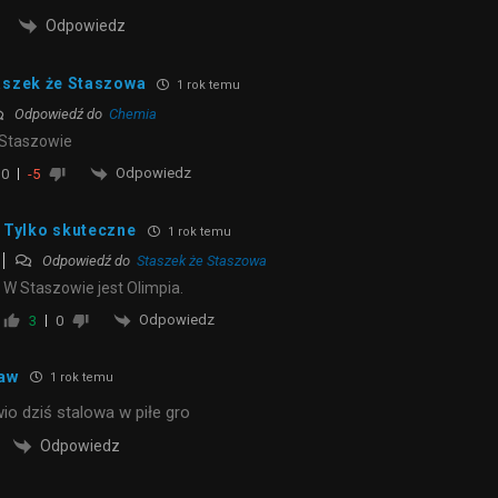
Odpowiedz
aszek że Staszowa
1 rok temu
Odpowiedź do
Chemia
 Staszowie
Odpowiedz
0
-5
Tylko skuteczne
1 rok temu
Odpowiedź do
Staszek że Staszowa
W Staszowie jest Olimpia.
Odpowiedz
3
0
aw
1 rok temu
wio dziś stalowa w piłe gro
Odpowiedz