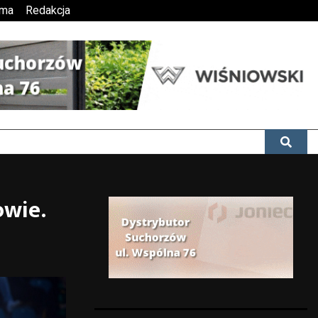
ama
Redakcja
owie.