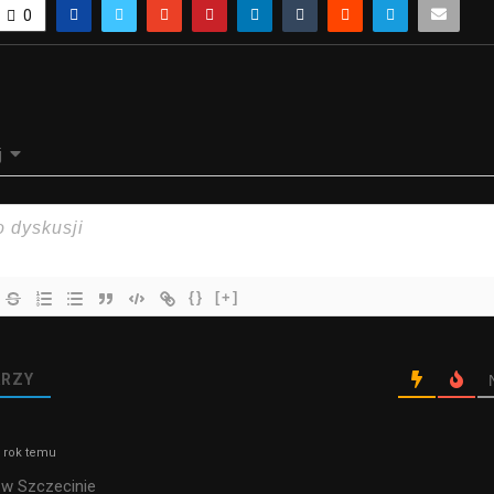
0
j
{}
[+]
RZY
 rok temu
 w Szczecinie