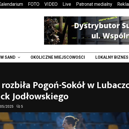
Kalendarium
FOTO
VIDEO
Live
Patronat medialny
Rekl
W SAND
OKOLICZNE MIEJSCOWOŚCI
LOKALNY BIZNES
 rozbiła Pogoń-Sokół w Lubacz
ick Jodłowskiego
/05/2025
5