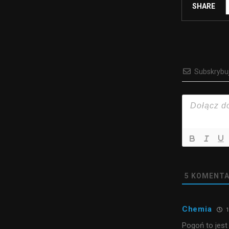
SHARE
Subskrybu
5
KOMENTA
Chemia
1
Pogoń to jest