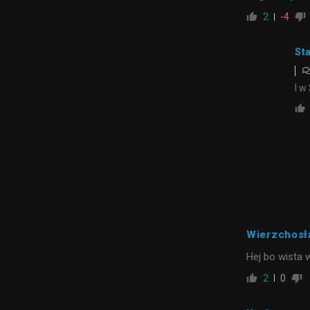
2
-4
St
I w
Wierzchosł
Hej bo wista 
2
0