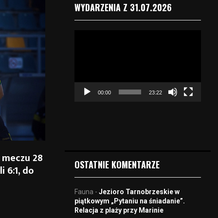
WYDARZENIA Z 31.07.2026
O
d
t
w
a
r
00:00
23:22
z
a
c
z
v
i
w meczu 28
d
OSTATNIE KOMENTARZE
i 6:1, do
e
o
Fauna
-
Jezioro Tarnobrzeskie w
piątkowym „Pytaniu na śniadanie”.
Relacja z plaży przy Marinie