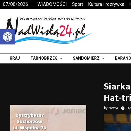
07/08/2026
WIADOMOŚCI
Sport
Kultura i rozrywka
Otwórz pasek narzędzi
KRAJ
TARNOBRZEG
SANDOMIERZ
BARANÓ
Siarka
Hat-tr
by
NW24
04