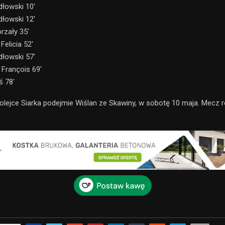
dłowski 10′
dłowski 12′
rzały 35′
Felicia 52′
dłowski 57′
François 69′
ś 78′
olejce Siarka podejmie Wiślan ze Skawiny, w sobotę 10 maja. Mecz 