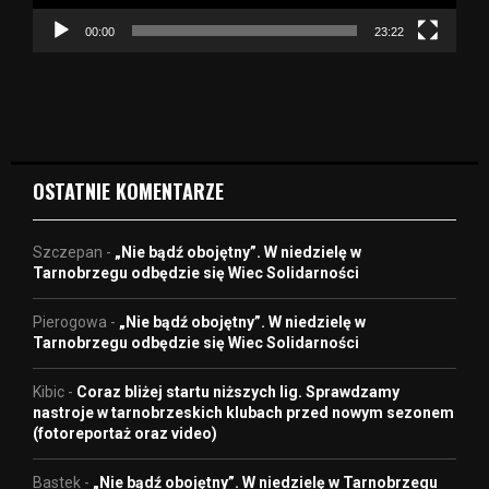
c
z
00:00
23:22
v
i
d
e
o
OSTATNIE KOMENTARZE
Szczepan
-
„Nie bądź obojętny”. W niedzielę w
Tarnobrzegu odbędzie się Wiec Solidarności
Pierogowa
-
„Nie bądź obojętny”. W niedzielę w
Tarnobrzegu odbędzie się Wiec Solidarności
Kibic
-
Coraz bliżej startu niższych lig. Sprawdzamy
nastroje w tarnobrzeskich klubach przed nowym sezonem
(fotoreportaż oraz video)
Bastek
-
„Nie bądź obojętny”. W niedzielę w Tarnobrzegu