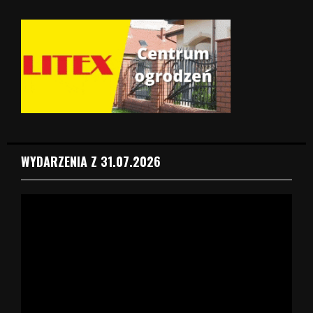
WYDARZENIA Z 31.07.2026
O
d
t
w
a
r
z
a