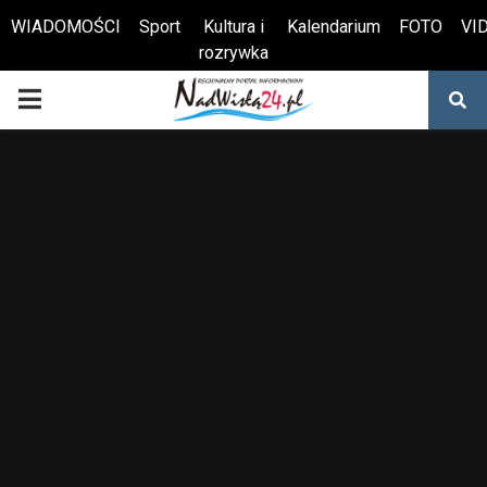
WIADOMOŚCI
Sport
Kultura i
Kalendarium
FOTO
VI
rozrywka
Otwórz pasek narzędzi
PRIMARY
MENU