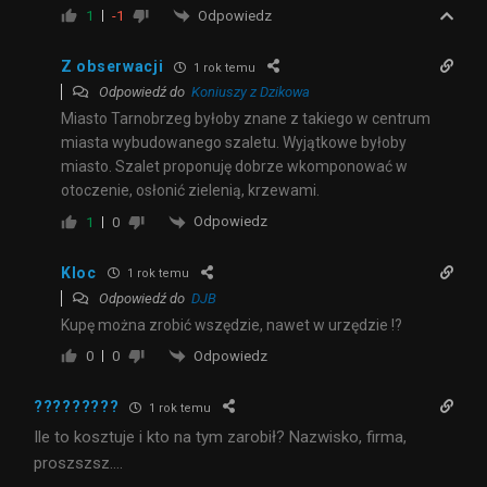
Odpowiedz
1
-1
Z obserwacji
1 rok temu
Odpowiedź do
Koniuszy z Dzikowa
Miasto Tarnobrzeg byłoby znane z takiego w centrum
miasta wybudowanego szaletu. Wyjątkowe byłoby
miasto. Szalet proponuję dobrze wkomponować w
otoczenie, osłonić zielenią, krzewami.
Odpowiedz
1
0
Kloc
1 rok temu
Odpowiedź do
DJB
Kupę można zrobić wszędzie, nawet w urzędzie !?
Odpowiedz
0
0
?????????
1 rok temu
Ile to kosztuje i kto na tym zarobił? Nazwisko, firma,
proszszsz….