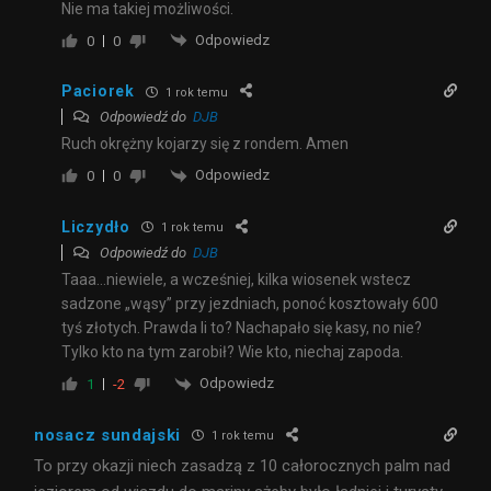
Nie ma takiej możliwości.
Odpowiedz
0
0
Paciorek
1 rok temu
Odpowiedź do
DJB
Ruch okrężny kojarzy się z rondem. Amen
Odpowiedz
0
0
Liczydło
1 rok temu
Odpowiedź do
DJB
Taaa…niewiele, a wcześniej, kilka wiosenek wstecz
sadzone „wąsy” przy jezdniach, ponoć kosztowały 600
tyś złotych. Prawda li to? Nachapało się kasy, no nie?
Tylko kto na tym zarobił? Wie kto, niechaj zapoda.
Odpowiedz
1
-2
nosacz sundajski
1 rok temu
To przy okazji niech zasadzą z 10 całorocznych palm nad