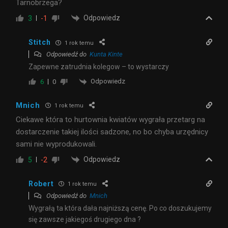
Tarnobrzega?
Odpowiedz
3
-1
Stitch
1 rok temu
Odpowiedź do
Kunta Kinte
Zapewne zatrudnia kolegow – to wystarczy
Odpowiedz
6
0
Mnich
1 rok temu
Ciekawe która to hurtownia kwiatów wygrała przetarg na
dostarczenie takiej ilości sadzone, no bo chyba urzędnicy
sami nie wyprodukowali.
Odpowiedz
5
-2
Robert
1 rok temu
Odpowiedź do
Mnich
Wygrałą ta która dała najniższą cenę. Po co doszukujemy
się zawsze jakiegoś drugiego dna ?