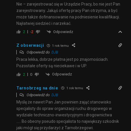
Nie – zarejestrować się w Urzędzie Pracy, bo nie jest Pan
zarejestrowany. Jakąś ofertę pracy Pan otrzyma, a być
może także dofinansowanie na podniesienie kwalifikacji.
Najłatwiej siedzieć i narzekać.
Odpowiedz
2
-2
Z obserwacji
1 rok temu
Odpowiedź do
DJB
Praca lekka, dobrze płatna jest po znajomościach.
Pozostałe oferty są nieciekawe i w UP.
Odpowiedz
2
0
Tarnobrzeg na dnie
1 rok temu
Odpowiedź do
DJB
Myślę że nawet Pan Jan powinien zająć stanowisko
specjalisty do spraw organizacji ruchu drogowego w
wydziale techniczno-inwestycyjnym i drogownictwa
….. Bo obecny pseudo specjalista to największy szkodnik
jaki mógł się przydarzyć z Tarnobrzegowi.