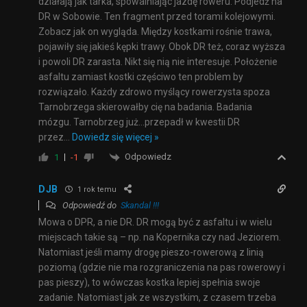
działają jak tarka, spowalniając jazdę roweru. Podjedź na
DR w Sobowie. Ten fragment przed torami kolejowymi.
Zobacz jak on wygląda. Między kostkami rośnie trawa,
pojawiły się jakieś kępki trawy. Obok DR też, coraz wyższa
i powoli DR zarasta. Nikt się nią nie interesuje. Położenie
asfaltu zamiast kostki częściwo ten problem by
rozwiązało. Każdy zdrowo myślący rowerzysta spoza
Tarnobrzega skierowałby cię na badania. Badania
mózgu. Tarnobrzeg już…przepadł w kwestii DR
przez
…
Dowiedz się więcej »
Odpowiedz
1
-1
DJB
1 rok temu
Odpowiedź do
Skandal !!!
Mowa o DPR, a nie DR. DR mogą być z asfaltu i w wielu
miejscach takie są – np. na Kopernika czy nad Jeziorem.
Natomiast jeśli mamy drogę pieszo-rowerową z linią
poziomą (gdzie nie ma rozgraniczenia na pas rowerowy i
pas pieszy), to wówczas kostka lepiej spełnia swoje
zadanie. Natomiast jak ze wszystkim, z czasem trzeba