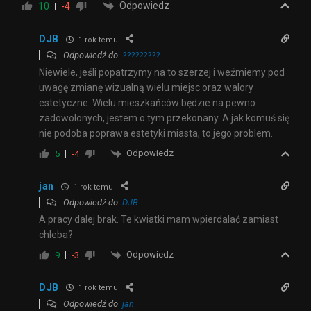
Odpowiedz
10
-4
DJB
1 rok temu
Odpowiedź do
?????????
Niewiele, jeśli popatrzymy na to szerzej i weźmiemy pod
uwagę zmianę wizualną wielu miejsc oraz walory
estetyczne. Wielu mieszkańców będzie na pewno
zadowolonych, jestem o tym przekonany. A jak komuś się
nie podoba poprawa estetyki miasta, to jego problem.
Odpowiedz
5
-4
jan
1 rok temu
Odpowiedź do
DJB
A pracy dalej brak. Te kwiatki mam wpierdalać zamiast
chleba?
Odpowiedz
9
-3
DJB
1 rok temu
Odpowiedź do
jan