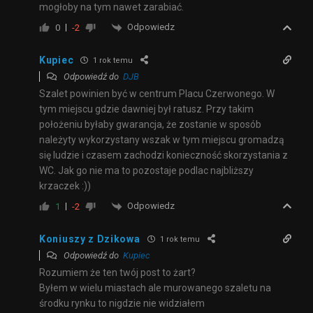
mogłoby na tym nawet zarabiać.
Odpowiedz
0
-2
Kupiec
1 rok temu
Odpowiedź do
DJB
Szalet powinien być w centrum Placu Czerwonego. W
tym miejscu gdzie dawniej był ratusz. Przy takim
położeniu byłaby gwarancja, że zostanie w sposób
należyty wykorzystany wszak w tym miejscu gromadzą
się ludzie i czasem zachodzi konieczność skorzystania z
WC. Jak go nie ma to pozostaje podlac najbliższy
krzaczek :))
Odpowiedz
1
-2
Koniuszy z Dzikowa
1 rok temu
Odpowiedź do
Kupiec
Rozumiem że ten twój post to żart?
Byłem w wielu miastach ale murowanego szaletu na
środku rynku to nigdzie nie widziałem