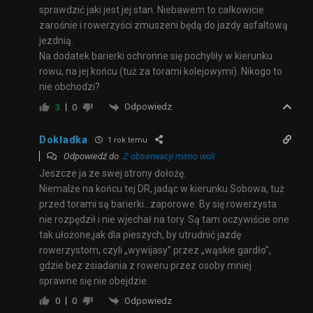
sprawdzić jaki jest jej stan. Niebawem to całkowicie
zarośnie i rowerzyści zmuszeni będą do jazdy asfaltową
jezdnią.
Na dodatek barierki ochronne się pochyliły w kierunku
rowu, na jej końcu (tuż za torami kolejowymi). Nikogo to
nie obchodzi?
Odpowiedz
3
0
Dokładka
1 rok temu
Odpowiedź do
Z obserwacji mimo woli
Jeszcze ja ze swej strony dołożę.
Niemalże na końcu tej DR, jadąc w kierunku Sobowa, tuż
przed torami są barierki…zaporowe. By się rowerzysta
nie rozpędził i nie wjechał na tory. Są tam oczywiście one
tak ułożone,jak dla pieszych, by utrudnić jazdę
rowerzystom, czyli „wywijasy” przez „wąskie gardło”,
gdzie bez zsiadania z roweru przez osoby mniej
sprawne się nie obejdzie.
Odpowiedz
0
0