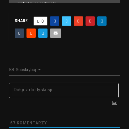
SHARE
0
Subskrybuj
57
KOMENTARZY