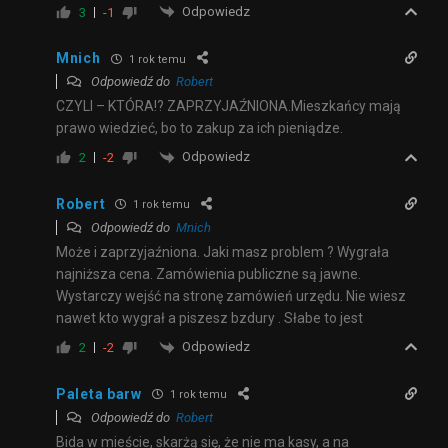
Odpowiedz
3
-1
Mnich
1 rok temu
Odpowiedź do
Robert
CZYLI – KTÓRA!? ZAPRZYJAŹNIONA.Mieszkańcy mają
prawo wiedzieć, bo to zakup za ich pieniądze.
Odpowiedz
2
-2
Robert
1 rok temu
Odpowiedź do
Mnich
Może i zaprzyjaźniona. Jaki masz problem ? Wygrała
najniższa cena. Zamówienia publiczne są jawne.
Wystarczy wejść na stronę zamówień urzędu. Nie wiesz
nawet kto wygrał a piszesz bzdury . Słabe to jest
Odpowiedz
2
-2
Paleta barw
1 rok temu
Odpowiedź do
Robert
Bida w mieście, skarżą się, że nie ma kasy, a na