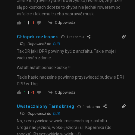
Jeśli ktoś (rowerzysta/ rowerzystka) twierdzi, że jedzie
się po kostkach dobrze to chyba nie jechał rowerem po
asfalcie i takiemu trzeba naprawić musk.
Odpowiedz
1
-1
Chłopek roztropek
1 rok temu
Odpowiedź do
DJB
Tak DR jak i DPR powinny być z ancfaltu. Takie moje i
wielu osób zdanie.
Asfalt asfalt ponad kostkę !!!
Takie hasło naczelne powinno przyświecać budowie DR i
DPR w Tbg.
Odpowiedz
1
-1
Uwsteczniony Tarnobrzeg
1 rok temu
Odpowiedź do
DJB
No, rzeczywiście w wielu miejscach są z asfaltu.
Droga nad jezioro, wokół jeziora i ul. Kopernika (do
rondka). Rzeczywiście w wielu ;-))