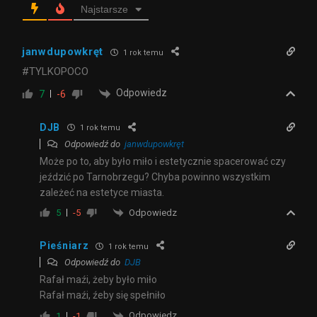
Najstarsze
janwdupowkręt
1 rok temu
#TYLKOPOCO
Odpowiedz
7
-6
DJB
1 rok temu
Odpowiedź do
janwdupowkręt
Może po to, aby było miło i estetycznie spacerować czy
jeździć po Tarnobrzegu? Chyba powinno wszystkim
zależeć na estetyce miasta.
Odpowiedz
5
-5
Pieśniarz
1 rok temu
Odpowiedź do
DJB
Rafał maźi, żeby było miło
Rafał maźi, źeby się spełniło
Odpowiedz
1
-1