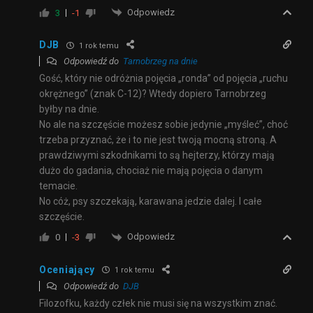
Odpowiedz
3
-1
DJB
1 rok temu
Odpowiedź do
Tarnobrzeg na dnie
Gość, który nie odróżnia pojęcia „ronda” od pojęcia „ruchu
okrężnego” (znak C-12)? Wtedy dopiero Tarnobrzeg
byłby na dnie.
No ale na szczęście możesz sobie jedynie „myśleć”, choć
trzeba przyznać, że i to nie jest twoją mocną stroną. A
prawdziwymi szkodnikami to są hejterzy, którzy mają
dużo do gadania, chociaż nie mają pojęcia o danym
temacie.
No cóż, psy szczekają, karawana jedzie dalej. I całe
szczęście.
Odpowiedz
0
-3
Oceniający
1 rok temu
Odpowiedź do
DJB
Filozofku, każdy człek nie musi się na wszystkim znać.