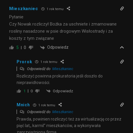
Mieszkaniec
1 rok temu
Pytanie
Czy Nowak rozliczył Bożka za uschniete i zmarnowane
rosliny nasadzone w psie drogowym Wisłostrady i za
koszty z tym związane
Odpowiedz
5
0
Prorok
1 rok temu
Odpowiedź do
Mieszkaniec
Rozliczyć powinna prokuratoria jeśli doszło do
nieprawidłowości.
Odpowiedz
1
0
Mnich
1 rok temu
Odpowiedź do
Mieszkaniec
Prawda, powinien rozliczyć też za wirtualizację co przez
pięć lat,, karmil” mieszkańców, a wykonywała
zaprzyjaźnioną firma.