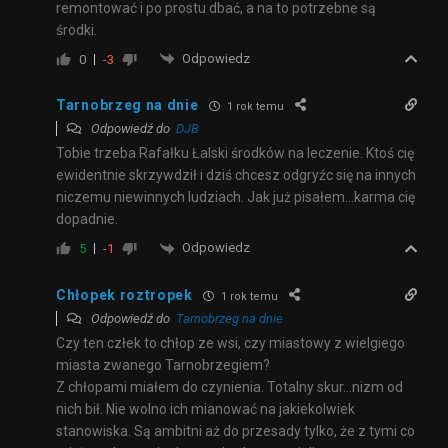
remontować i po prostu dbać, a na to potrzebne są
środki.
Odpowiedz
0
-3
Tarnobrzeg na dnie
1 rok temu
Odpowiedź do
DJB
Tobie trzeba Rafałku Łalski środków na leczenie. Ktoś cię
ewidentnie skrzywdził i dziś chcesz odgryźc się na innych
niczemu niewinnych ludziach. Jak już pisałem…karma cię
dopadnie.
Odpowiedz
5
-1
Chłopek roztropek
1 rok temu
Odpowiedź do
Tarnobrzeg na dnie
Czy ten człek to chłop ze wsi, czy miastowy z wielgiego
miasta zwanego Tarnobrzegiem?
Z chłopami miałem do czynienia. Totalny skur…nizm od
nich bił. Nie wolno ich mianować na jakiekolwiek
stanowiska. Są ambitni aż do przesady tylko, że z tymi co