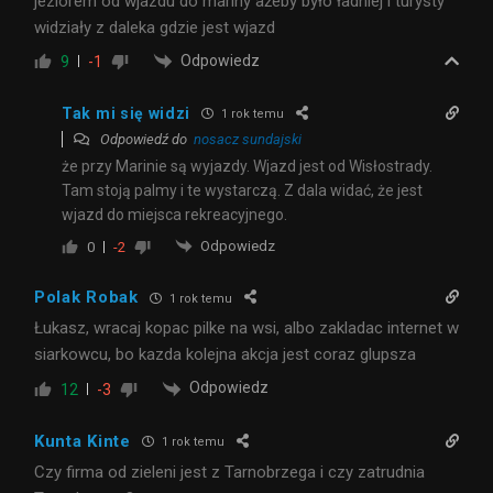
jeziorem od wjazdu do mariny ażeby było ładniej i turysty
widziały z daleka gdzie jest wjazd
Odpowiedz
9
-1
Tak mi się widzi
1 rok temu
Odpowiedź do
nosacz sundajski
że przy Marinie są wyjazdy. Wjazd jest od Wisłostrady.
Tam stoją palmy i te wystarczą. Z dala widać, że jest
wjazd do miejsca rekreacyjnego.
Odpowiedz
0
-2
Polak Robak
1 rok temu
Łukasz, wracaj kopac pilke na wsi, albo zakladac internet w
siarkowcu, bo kazda kolejna akcja jest coraz glupsza
Odpowiedz
12
-3
Kunta Kinte
1 rok temu
Czy firma od zieleni jest z Tarnobrzega i czy zatrudnia