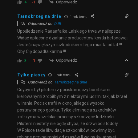
Odpowiedz
4
-1
Tarnobrzeg na dnie
1 rok temu
Odpowiedź do
DJB
Upośledzenie Raaaafałka Łalskiego trwa w najlepsze.
Widać opłacone działanie producentów kostki betonowej.
Jesteś największym szkodnikiem tego miasta od lat !!!
Oby Cię dopadła karma !!!
Odpowiedz
3
-1
Tylko pieszy
1 rok temu
Odpowiedź do
Tarnobrzeg na dnie
Gdybym był pilotem z pociskami, czy bombkami
kierowanymi zrobiłbym z niektórymi ludźmi tak jak Izrael
w Iranie. Pocisk trafił w okno jakiegoś wysoko
postawionego gostka. Tylko eliminacja szkodników
zatrzyma wszelakie procesy szkodzące ludzkości.
Pilotem niestety nie będę chyba, że drzwi od stodoły.
W Polsce takie likwidacje szkodników, powinny być
robione przynajmniej od czasów II wojny światowej.