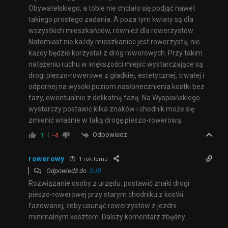
Obywatelskiego, a tobie nie chciało się podjąć nawet
takiego prostego zadania. A poza tym kwiaty są dla
wszystkich mieszkańców, również dla rowerzystów.
Natomiast nie każdy mieszkaniec jest rowerzystą, nie
każdy będzie korzystał z dróg rowerowych. Przy takim
natężeniu ruchu w większości miejsc wystarczające są
drogi pieszo-rowerowe z gładkiej, estetycznej, trwałej i
odpornej na wysoki poziom nasłonecznienia kostki bez
fazy, ewentualnie z delikatną fazą. Na Wyspiańskiego
wystarczy postawić kilka znaków i chodnik może się
zmienić właśnie w taką drogę pieszo-rowerową.
Odpowiedz
1
-4
rowerowy
1 rok temu
Odpowiedź do
DJB
Rozwiązanie osoby z urzędu: postawić znaki drogi
pieszo-rowerowej przy starym chodniku z kostki
fazowanej, żeby usunąć rowerzystów z jezdni
minimalnym kosztem. Dalszy komentarz zbędny.