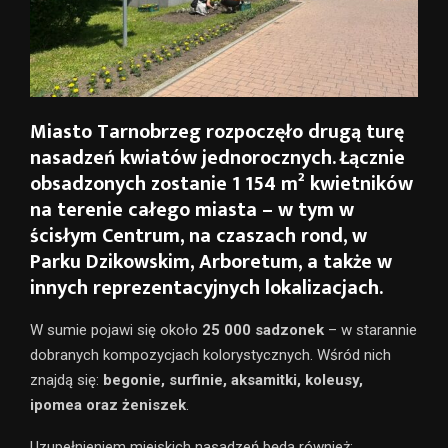
Miasto Tarnobrzeg rozpoczęło drugą turę
nasadzeń kwiatów jednorocznych. Łącznie
obsadzonych zostanie
1 154 m² kwietników
na terenie całego miasta – w tym w
ścisłym
Centrum
, na
czaszach rond
, w
Parku Dzikowskim
,
Arboretum
, a także w
innych reprezentacyjnych lokalizacjach.
W sumie pojawi się około
25 000 sadzonek
– w starannie
dobranych kompozycjach kolorystycznych. Wśród nich
znajdą się:
begonie, surfinie, aksamitki, koleusy,
ipomea oraz żeniszek
.
Uzupełnieniem miejskich nasadzeń będą również: