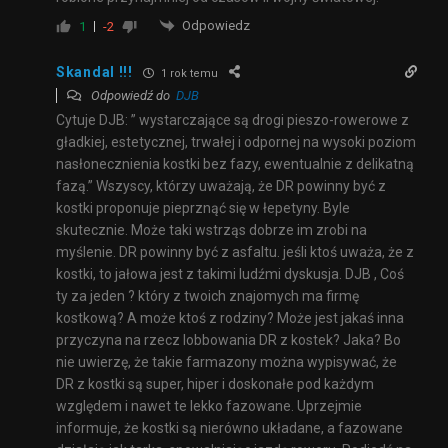
Odpowiedz
1
-2
Skandal !!!
1 rok temu
Odpowiedź do
DJB
Cytuje DJB: ” wystarczające są drogi pieszo-rowerowe z
gładkiej, estetycznej, trwałej i odpornej na wysoki poziom
nasłonecznienia kostki bez fazy, ewentualnie z delikatną
fazą.” Wszyscy, którzy uważają, że DR powinny być z
kostki proponuje pieprznąć się w łepetyny. Byle
skutecznie. Może taki wstrząs dobrze im zrobi na
myślenie. DR powinny być z asfaltu. jeśli ktoś uważa, że z
kostki, to jałowa jest z takimi ludźmi dyskusja. DJB , Coś
ty za jeden ? który z twoich znajomych ma firmę
kostkową? A może ktoś z rodziny? Może jest jakaś inna
przyczyna na rzecz lobbowania DR z kostek? Jaka? Bo
nie uwierzę, że takie farmazony można wypisywać, że
DR z kostki są super, hiper i doskonałe pod każdym
względem i nawet te lekko fazowane. Uprzejmie
informuje, że kostki są nierówno układane, a fazowane