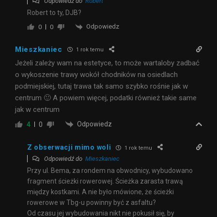
Odpowiedź do
Robert
Robert to ty, DJB?
Odpowiedz
0
0
Mieszkaniec
1 rok temu
Jeżeli zależy wam na estetyce, to może wartaloby zadbać
o wykoszenie trawy wokół chodników na osiedlach
podmiejskiej, tutaj trawa tak samo szybko rośnie jak w
centrum 🙂 A powiem więcej, podatki również takie same
jak w centrum
Odpowiedz
4
0
Z obserwacji mimo woli
1 rok temu
Odpowiedź do
Mieszkaniec
Przy ul. Bema, za rondem na obwodnicy, wybudowano
fragment ścieżki rowerowej. Ścieżka zarasta trawą
między kostkami. A nie było mówione, że ścieżki
rowerowe w Tbg-u powinny być z asfaltu?
Od czasu jej wybudowania nikt nie pokusił się, by