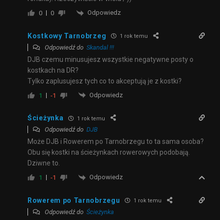
Odpowiedz
0
0
Kostkowy Tarnobrzeg
1 rok temu
Odpowiedź do
Skandal !!!
DJB czemu minusujesz wszystkie negatywne posty o
kostkach na DR?
Tylko zaplusujesz tych co to akceptują je z kostki?
Odpowiedz
1
-1
Ścieżynka
1 rok temu
Odpowiedź do
DJB
Może DJB i Rowerem po Tarnobrzegu to ta sama osoba?
Obu się kostki na ścieżynkach rowerowych podobają.
Dziwne to.
Odpowiedz
1
-1
Rowerem po Tarnobrzegu
1 rok temu
Odpowiedź do
Ścieżynka