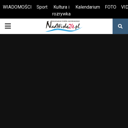
WIADOMOŚCI
Sport
Kultura i
Kalendarium
FOTO
VI
rozrywka
Otwórz pasek narzędzi
PRIMARY
MENU