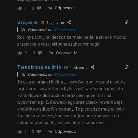
Odpowiedz
1
0
Urzędnik
1 rok temu
Odpowiedź do
Mieszkaniec
Rośliny uschły bo deszcz za mało padał a słońce mocno
przypiekało więc jaki sens szukać winnego
Odpowiedz
0
-3
Tarnobrzeg na dnie
1 rok temu
Odpowiedź do
Mieszkaniec
To akurat projekt Kiełba …. siwy Bajerant musiał niestety
to już zrealizować bo to była część większego projektu.
Za to Nowak defrauduje teraz pieniądze m.in. na
wyburzenie pl. B.Głowackiego oraz ścieżki rowerowej i
chodnika wzdłuż Wisłostrady. Te pieniądze można było
śmiało przeznaczyć na inne potrzebne zadania. Ten
obłudnik próbuje to jeszcze obrócić w sukces.
Odpowiedz
1
0