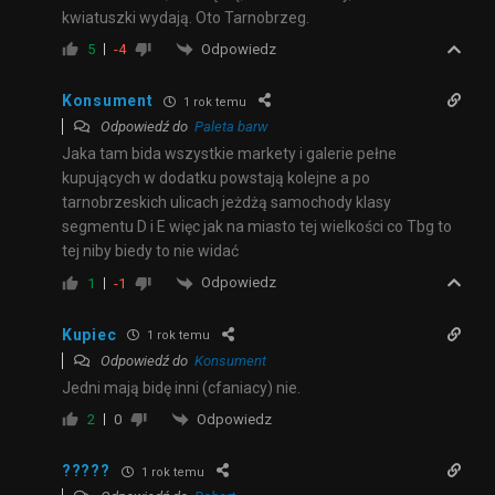
kwiatuszki wydają. Oto Tarnobrzeg.
Odpowiedz
5
-4
Konsument
1 rok temu
Odpowiedź do
Paleta barw
Jaka tam bida wszystkie markety i galerie pełne
kupujących w dodatku powstają kolejne a po
tarnobrzeskich ulicach jeżdżą samochody klasy
segmentu D i E więc jak na miasto tej wielkości co Tbg to
tej niby biedy to nie widać
Odpowiedz
1
-1
Kupiec
1 rok temu
Odpowiedź do
Konsument
Jedni mają bidę inni (cfaniacy) nie.
Odpowiedz
2
0
?????
1 rok temu