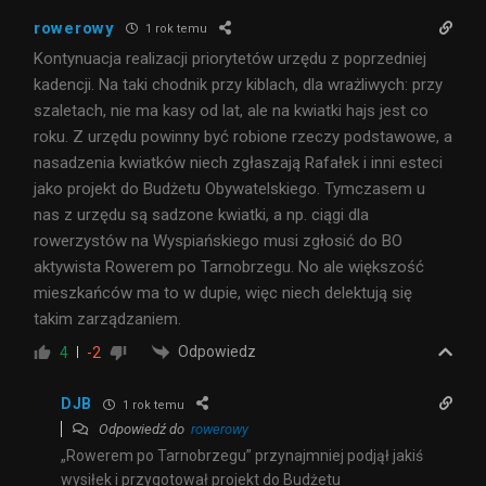
rowerowy
1 rok temu
Kontynuacja realizacji priorytetów urzędu z poprzedniej
kadencji. Na taki chodnik przy kiblach, dla wrażliwych: przy
szaletach, nie ma kasy od lat, ale na kwiatki hajs jest co
roku. Z urzędu powinny być robione rzeczy podstawowe, a
nasadzenia kwiatków niech zgłaszają Rafałek i inni esteci
jako projekt do Budżetu Obywatelskiego. Tymczasem u
nas z urzędu są sadzone kwiatki, a np. ciągi dla
rowerzystów na Wyspiańskiego musi zgłosić do BO
aktywista Rowerem po Tarnobrzegu. No ale większość
mieszkańców ma to w dupie, więc niech delektują się
takim zarządzaniem.
Odpowiedz
4
-2
DJB
1 rok temu
Odpowiedź do
rowerowy
„Rowerem po Tarnobrzegu” przynajmniej podjął jakiś
wysiłek i przygotował projekt do Budżetu