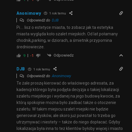
Anonimowy
1 rok temu
Odpowiedź do
DJB
Pi…. lisz o estetyce miasta, to zobacz jak ta estetyka
miasta wygląda koło szalet miejskich. Od lat połamany
chodnik,parking, w dziorach, a śmietnik przypomina
średniowiecze.
Odpowiedz
9
-1
DJB
1 rok temu
Odpowiedź do
Anonimowy
Te żale proszę kierować do właściwego adresata, za
kadencji którego była podjęta decyzja o takiej lokalizacji
szaletu miejskiego i wydanej na jego budowę kwocie, za
którą spokojnie można było zadbać także o otoczenie
szaletu. W takim miejscu szalet miejski nie będzie
generował zysków, ale skoro już powstał to trzeba go
utrzymywać i niestety – także do niego dopłacać. Gdyby
lokalizacja była inna to też klientów byłoby więcej i miasto