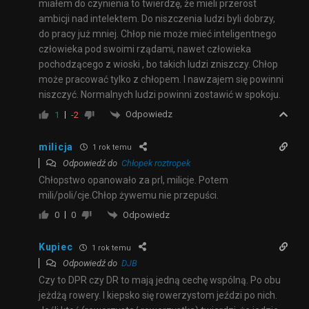
miałem do czynienia to twierdzę, że mieli przerost
ambicji nad intelektem. Do niszczenia ludzi byli dobrzy,
do pracy już mniej. Chłop nie może mieć inteligentnego
człowieka pod swoimi rządami, nawet człowieka
pochodzącego z wioski , bo takich ludzi zniszczy. Chłop
może pracować tylko z chłopem. I nawzajem się powinni
niszczyć. Normalnych ludzi powinni zostawić w spokoju.
Odpowiedz
1
-2
milicja
1 rok temu
Odpowiedź do
Chłopek roztropek
Chłopstwo opanowało za prl, milicje. Potem
mili/poli/cje.Chłop żywemu nie przepuści.
Odpowiedz
0
0
Kupiec
1 rok temu
Odpowiedź do
DJB
Czy to DPR czy DR to mają jedną cechę wspólną. Po obu
jeżdżą rowery. I kiepsko się rowerzystom jeździ po nich.