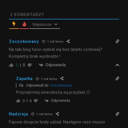
3
KOMENTARZY
Najstarsze
Zeszokowany
1 rok temu
Na taki bieg facio wybrał się bez latarki czołowej?
Kompletny brak wyobraźni !
Odpowiedz
1
0
Zapałka
1 rok temu
Odpowiedź do
Zeszokowany
Przynajmniej świeczka by się przydała 🙂
Odpowiedz
0
0
Nadzieja
1 rok temu
Fajowe doopcie brały udział. Następno razo musze