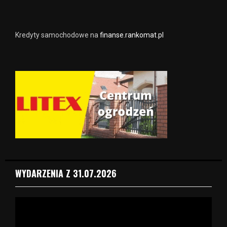
Kredyty samochodowe na
finanse.rankomat.pl
WYDARZENIA Z 31.07.2026
O
d
t