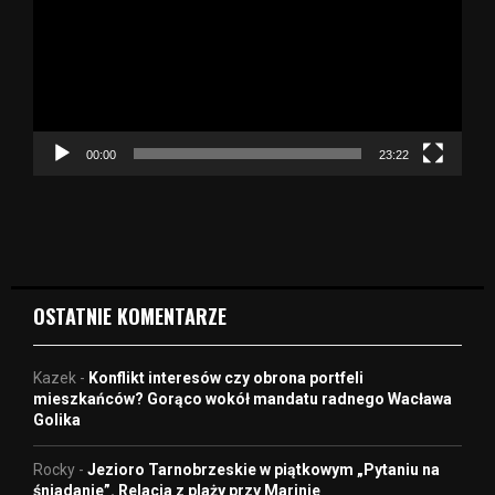
w
a
r
z
a
c
z
00:00
23:22
v
i
d
e
o
OSTATNIE KOMENTARZE
Kazek
-
Konflikt interesów czy obrona portfeli
mieszkańców? Gorąco wokół mandatu radnego Wacława
Golika
Rocky
-
Jezioro Tarnobrzeskie w piątkowym „Pytaniu na
śniadanie”. Relacja z plaży przy Marinie