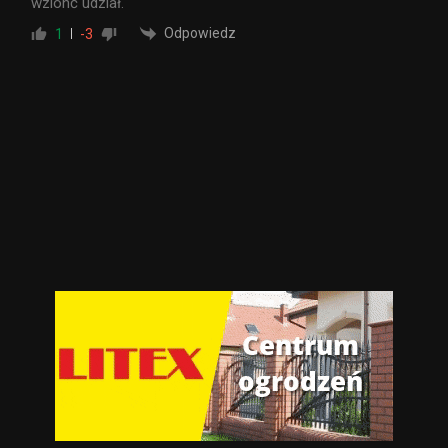
wzionć udział.
Odpowiedz
1
-3