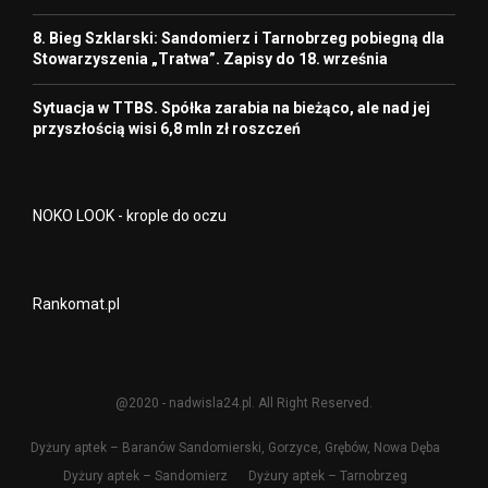
8. Bieg Szklarski: Sandomierz i Tarnobrzeg pobiegną dla
Stowarzyszenia „Tratwa”. Zapisy do 18. września
Sytuacja w TTBS. Spółka zarabia na bieżąco, ale nad jej
przyszłością wisi 6,8 mln zł roszczeń
NOKO LOOK - krople do oczu
Rankomat.pl
@2020 - nadwisla24.pl. All Right Reserved.
Dyżury aptek – Baranów Sandomierski, Gorzyce, Grębów, Nowa Dęba
Dyżury aptek – Sandomierz
Dyżury aptek – Tarnobrzeg