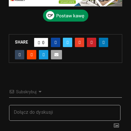
SHARE
0
Subskrybuj