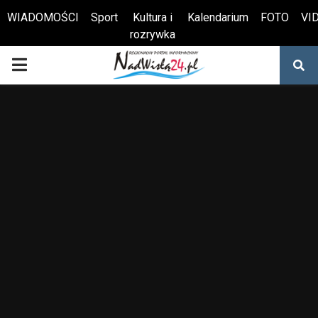
WIADOMOŚCI
Sport
Kultura i
Kalendarium
FOTO
VI
rozrywka
Otwórz pasek narzędzi
PRIMARY
MENU