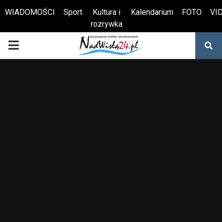
WIADOMOŚCI
Sport
Kultura i
Kalendarium
FOTO
VI
rozrywka
Otwórz pasek narzędzi
PRIMARY
MENU