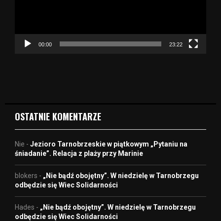
r
z
a
c
z
00:00
23:22
v
i
d
e
o
OSTATNIE KOMENTARZE
Nie
-
Jezioro Tarnobrzeskie w piątkowym „Pytaniu na
śniadanie”. Relacja z plaży przy Marinie
blokers
-
„Nie bądź obojętny”. W niedzielę w Tarnobrzegu
odbędzie się Wiec Solidarności
Hades
-
„Nie bądź obojętny”. W niedzielę w Tarnobrzegu
odbędzie się Wiec Solidarności