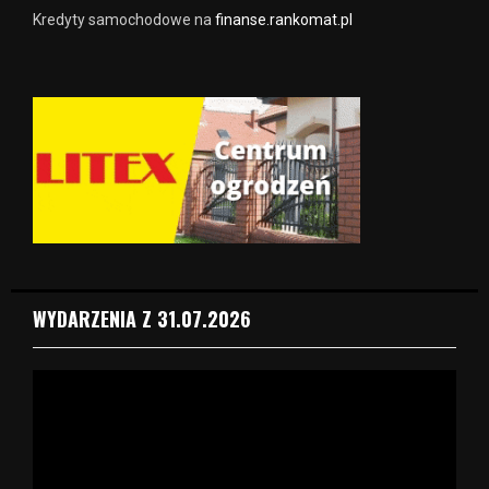
Kredyty samochodowe na
finanse.rankomat.pl
WYDARZENIA Z 31.07.2026
O
d
t
w
a