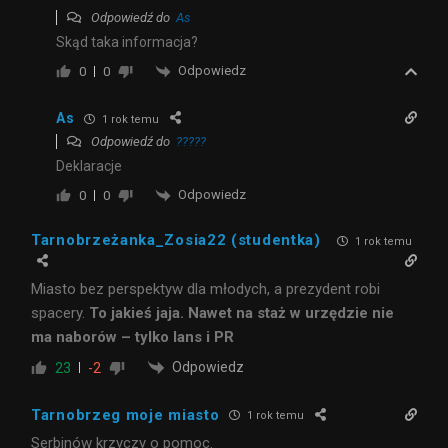
Odpowiedź do
As
Skąd taka informacja?
Odpowiedz
0
0
As
1 rok temu
Odpowiedź do
?????
Deklaracje
Odpowiedz
0
0
Tarnobrzeżanka_Zosia22 (studentka)
1 rok temu
Miasto bez perspektyw dla młodych, a prezydent robi
spacery.
To jakieś jaja. Nawet na staż w urzędzie nie
ma naborów – tylko lans i PR
Odpowiedz
23
-2
Tarnobrzeg moje miasto
1 rok temu
Serbinów krzyczy o pomoc.