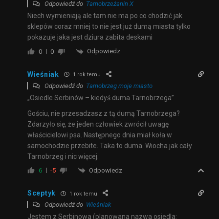
Odpowiedź do
Tarnobrzeżanin X
Niech wymieniają ale tam nie ma po co chodzić jak
sklepów coraz mniej to nie jest już dumą miasta tylko
pokazuje jaka jest dziura zabita deskami
Odpowiedz
0
0
Wieśniak
1 rok temu
Odpowiedź do
Tarnobrzeg moje miasto
„Osiedle Serbinów – kiedyś duma Tarnobrzega”
Gościu, nie przesadzasz z tą dumą Tarnobrzega?
Zdarzyło się, że jeden człowiek zwrócił uwagę
właścicielowi psa. Następnego dnia miał koła w
samochodzie przebite. Taka to duma. Wiocha jak cały
Tarnobrzeg i nic więcej.
Odpowiedz
6
-5
Sceptyk
1 rok temu
Odpowiedź do
Wieśniak
Jestem z Serbinowa (planowana nazwa osiedla: