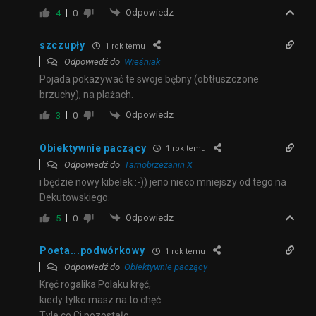
Odpowiedz
4
0
szczupły
1 rok temu
Odpowiedź do
Wieśniak
Pojada pokazywać te swoje bębny (obtłuszczone
brzuchy), na plażach.
Odpowiedz
3
0
Obiektywnie paczący
1 rok temu
Odpowiedź do
Tarnobrzeżanin X
i będzie nowy kibelek :-)) jeno nieco mniejszy od tego na
Dekutowskiego.
Odpowiedz
5
0
Poeta...podwórkowy
1 rok temu
Odpowiedź do
Obiektywnie paczący
Kręć rogalika Polaku kręć,
kiedy tylko masz na to chęć.
Tyle co Ci pozostało,