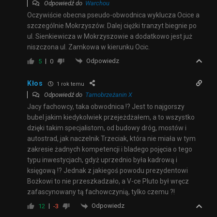
Odpowiedź do
Warchou
Oczywiście obecna pseudo-obwodnica wyklucza Ocice a
szczególnie Mokrzyszów. Dalej ciężki tranzyt biegnie po
ul. Sienkiewicza w Mokrzyszowie a dodatkowo jest już
niszczona ul. Zamkowa w kierunku Ocic.
Odpowiedz
5
0
Kłos
1 rok temu
Odpowiedź do
Tarnobrzeżanin X
Jacy fachowcy, taka obwodnica !? Jest to najgorszy
bubel jakim kiedykolwiek przejeżdżałem, a to wszystko
dzięki takim specjalistom, od budowy dróg, mostów i
autostrad, jak naczelnik Trzeciak, która nie miała w tym
zakresie żadnych kompetencji i bladego pojęcia o tego
typu inwestycjach, gdyż uprzednio była kadrową i
księgową !? Jednak z jakiegoś powodu prezydentowi
Bożkowi to nie przeszkadzało, a V-ce Pluto był wręcz
zafascynowany tą fachowczynią, tylko czemu ?!
Odpowiedz
12
-3