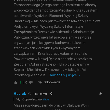
Tarnobrzeskiego (z tego samego komitetu co obecny
wiceprezydent Tarnobrzega Mirosław Pluta). „Jestem
absolwentką Wydziału Ekonomii Wyższej Szkoły
Handlowej w Kielcach, jak również absolwentką Studiów
Podyplomowych Wyższej Szkoły Informatyki i
Zarządzania w Rzeszowie o kierunku Administracja
Publiczna. Przez wiele lat pracowałam w sektorze
prywatnym jako księgowa, kadrowa a także na
stanowiskach kierowniczych związanych z
zarządzaniem. Kilka lat pracowałam w Szpitalu
Powiatowym w Nowej Dębie a obecnie zarządzam
Zespołem Administracyjno – Eksploatacyjnym w
Szpitalu Miejskim w Rzeszowie „ – takiej treści
informację o sobie B.
…
Dowiedz się więcej »
Odpowiedz
8
0
Huciak
1 rok temu
Odpowiedź do
Kłos
Masz rację dojeżdżam do pracy w Stalowej Woli i