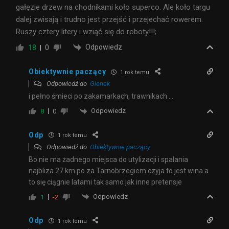
gałęzie drzew na chodnikami koło superco. Ale koło targu
dalej zwisają i trudno jest przejść i przejechać rowerem.
Ruszy cztery litery i wziąć się do roboty!!!;
Odpowiedz
18
0
Obiektywnie paczący
1 rok temu
Odpowiedź do
Gienek
i pełno śmieci po zakamarkach, trawnikach …
Odpowiedz
8
0
Odp
1 rok temu
Odpowiedź do
Obiektywnie paczący
Bo nie ma żadnego miejsca do utylizacji i spalania
najbliza 27 km po za Tarnobrzegiem czyja to jest wina a
to się ciągnie latami tak samo jak inne pretensje
Odpowiedz
1
-2
Odp
1 rok temu