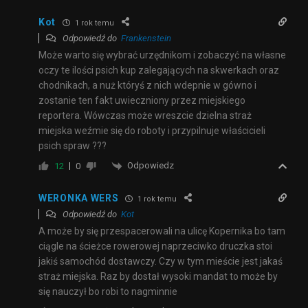
Kot
1 rok temu
Odpowiedź do
Frankenstein
Może warto się wybrać urzędnikom i zobaczyć na własne
oczy te ilości psich kup zalegających na skwerkach oraz
chodnikach, a nuż któryś z nich wdepnie w gówno i
zostanie ten fakt uwieczniony przez miejskiego
reportera. Wówczas może wreszcie dzielna straż
miejska weźmie się do roboty i przypilnuje właścicieli
psich spraw ???
Odpowiedz
12
0
WERONKA WERS
1 rok temu
Odpowiedź do
Kot
A może by się przespacerowali na ulicę Kopernika bo tam
ciągle na ścieżce rowerowej naprzeciwko druczka stoi
jakiś samochód dostawczy. Czy w tym mieście jest jakaś
straż miejska. Raz by dostał wysoki mandat to może by
się nauczył bo robi to nagminnie