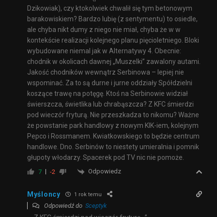
Dzikowiak), czy ktokolwiek chwalił się tym betonowym
barakowiskiem? Bardzo lubię (z sentymentu) to osiedle,
ale chyba nikt dumy z niego nie miał, chyba że w w
kontekście realizacji kolejnego planu pięcioletniego. Bloki
wybudowane niemal jak w Alternatywy 4. Obecnie:
chodnik w okolicach dawnej „Muszelki” zawalony autami.
Jakość chodników wewnątrz Serbinowa – lepiej nie
wspominać. Za to są durne i jurne oddziały Spółdzielni
koszące trawę na potęgę. Ktoś na Serbinowie widział
świerszcza, świetlika lub chrabąszcza? Z KFC śmierdzi
pod wieczór fryturą. Nie przeszkadza to nikomu? Ważne
że powstanie park handlowy z nowym KIK-iem, kolejnym
Pepco i Rossmanem. Kwiatkowskiego to będzie centrum
handlowe. Dno. Serbinów to niestety umieralnia i pomnik
głupoty włodarzy. Spacerek pod TV nic nie pomoże.
Odpowiedz
7
-2
Myśloncy
1 rok temu
Odpowiedź do
Sceptyk