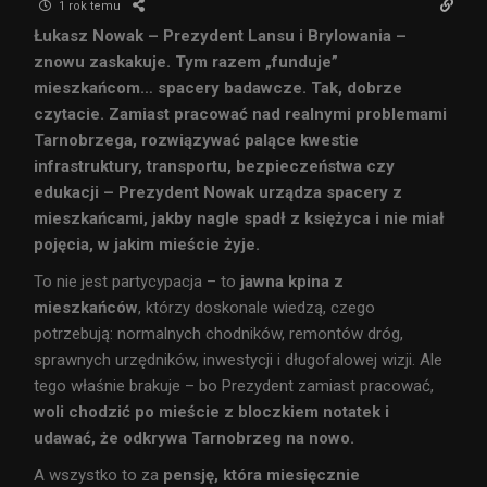
1 rok temu
Łukasz Nowak – Prezydent Lansu i Brylowania –
znowu zaskakuje. Tym razem „funduje”
mieszkańcom… spacery badawcze. Tak, dobrze
czytacie. Zamiast pracować nad realnymi problemami
Tarnobrzega, rozwiązywać palące kwestie
infrastruktury, transportu, bezpieczeństwa czy
edukacji – Prezydent Nowak urządza spacery z
mieszkańcami, jakby nagle spadł z księżyca i nie miał
pojęcia, w jakim mieście żyje.
To nie jest partycypacja – to
jawna kpina z
mieszkańców
, którzy doskonale wiedzą, czego
potrzebują: normalnych chodników, remontów dróg,
sprawnych urzędników, inwestycji i długofalowej wizji. Ale
tego właśnie brakuje – bo Prezydent zamiast pracować,
woli chodzić po mieście z bloczkiem notatek i
udawać, że odkrywa Tarnobrzeg na nowo.
A wszystko to za
pensję, która miesięcznie