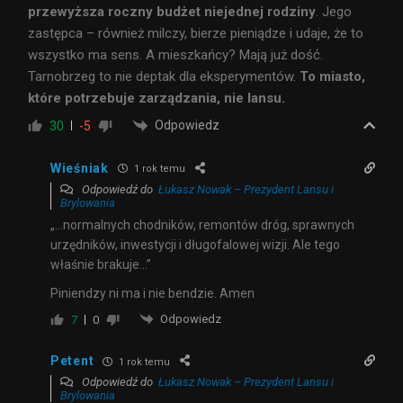
przewyższa roczny budżet niejednej rodziny
. Jego
zastępca – również milczy, bierze pieniądze i udaje, że to
wszystko ma sens. A mieszkańcy? Mają już dość.
Tarnobrzeg to nie deptak dla eksperymentów.
To miasto,
które potrzebuje zarządzania, nie lansu.
Odpowiedz
30
-5
Wieśniak
1 rok temu
Odpowiedź do
Łukasz Nowak – Prezydent Lansu i
Brylowania
„…normalnych chodników, remontów dróg, sprawnych
urzędników, inwestycji i długofalowej wizji. Ale tego
właśnie brakuje…”
Piniendzy ni ma i nie bendzie. Amen
Odpowiedz
7
0
Petent
1 rok temu
Odpowiedź do
Łukasz Nowak – Prezydent Lansu i
Brylowania