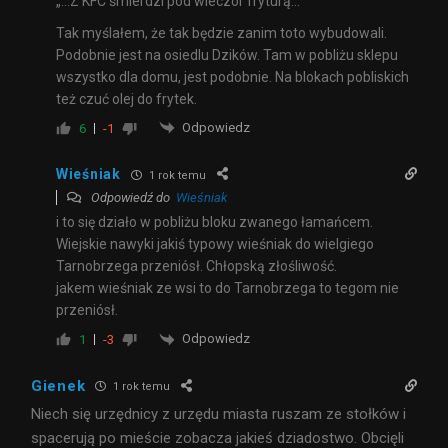
„…Z KFC śmierdzi pod wieczór fryturą…”
Tak myślałem, że tak będzie zanim toto wybudowali.
Podobnie jest na osiedlu Dzików. Tam w pobliżu sklepu
wszystko dla domu, jest podobnie. Na blokach pobliskich
też czuć olej do frytek.
Odpowiedz
6
-1
Wieśniak
1 rok temu
Odpowiedź do
Wieśniak
i to się działo w pobliżu bloku zwanego łamańcem.
Wiejskie nawyki jakiś typowy wieśniak do wielgiego
Tarnobrzega przeniósł. Chłopską złośliwość.
jakem wieśniak ze wsi to do Tarnobrzega to tegom nie
przeniósł.
Odpowiedz
1
-3
Gienek
1 rok temu
Niech się urzędnicy z urzędu miasta ruszam ze stołków i
spacerują po mieście zobacza jakieś dziadostwo. Obcięli