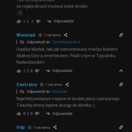
że rogala skręcić możesz sobie śmiało.
:-))
Odpowiedz
3
-1
Wieśniak
1 rok temu
Odpowiedź do
Tarnobrzeżanin X
I będzie kibelek, taki jak zamontowany miedzy blokami
Skalnej Góry a cmentarzem. Pisali o tym w Tygodniku
Nadwiślańskim.
Odpowiedz
3
0
Centralny
1 rok temu
Odpowiedź do
Wieśniak
Najefektywniejsze miejsce to środek placu czerwonego.
Z każdej strony będzie dostęp do kibelka:-)
Odpowiedz
0
0
Odp
1 rok temu