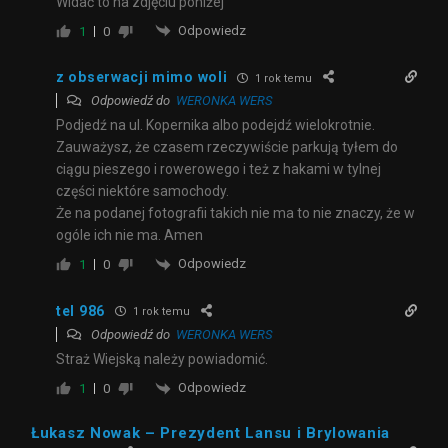
Widać to na zdjęciu poniżej
Odpowiedz
1
0
z obserwacji mimo woli
1 rok temu
Odpowiedź do
WERONKA WERS
Podjedź na ul. Kopernika albo podejdź wielokrotnie.
Zauważysz, że czasem rzeczywiście parkują tyłem do
ciągu pieszego i rowerowego i też z hakami w tylnej
części niektóre samochody.
Że na podanej fotografii takich nie ma to nie znaczy, że w
ogóle ich nie ma. Amen
Odpowiedz
1
0
tel 986
1 rok temu
Odpowiedź do
WERONKA WERS
Straż Wiejską należy powiadomić.
Odpowiedz
1
0
Łukasz Nowak – Prezydent Lansu i Brylowania