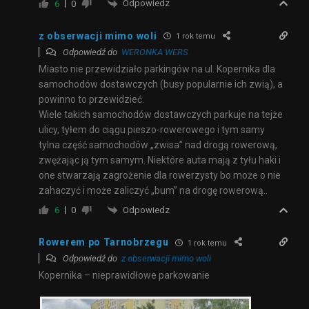
Odpowiedz
6
0
z obserwacji mimo woli
1 rok temu
Odpowiedź do
WERONKA WERS
Miasto nie przewidziało parkingów na ul. Kopernika dla
samochodów dostawczych (busy popularnie ich zwią), a
powinno to przewidzieć.
Wiele takich samochodów dostawczych parkuje na tejże
ulicy, tyłem do ciągu pieszo-rowerowego i tym samy
tylna część samochodów „zwisa” nad drogą rowerową,
zwężając ją tym samym. Niektóre auta mają z tyłu haki i
one stwarzają zagrożenie dla rowerzysty bo może o nie
zahaczyć i może zaliczyć „bum” na drogę rowerową..
Odpowiedz
6
0
Rowerem po Tarnobrzegu
1 rok temu
Odpowiedź do
z obserwacji mimo woli
Kopernika – nieprawidłowe parkowanie