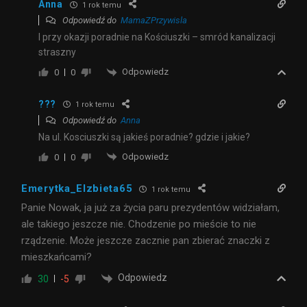
Anna
1 rok temu
Odpowiedź do
MamaZPrzywisla
I przy okazji poradnie na Kościuszki – smród kanalizacji
straszny
Odpowiedz
0
0
???
1 rok temu
Odpowiedź do
Anna
Na ul. Kosciuszki są jakieś poradnie? gdzie i jakie?
Odpowiedz
0
0
Emerytka_Elzbieta65
1 rok temu
Panie Nowak, ja już za życia paru prezydentów widziałam,
ale takiego jeszcze nie. Chodzenie po mieście to nie
rządzenie. Może jeszcze zacznie pan zbierać znaczki z
mieszkańcami?
Odpowiedz
30
-5