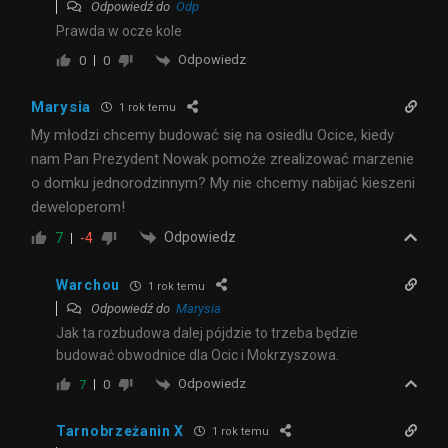
Odpowiedź do
Odp
Prawda w ocze kole
Odpowiedz
0
0
Marysia
1 rok temu
My młodzi chcemy budować się na osiedlu Ocice, kiedy
nam Pan Prezydent Nowak pomoże zrealizować marzenie
o domku jednorodzinnym? My nie chcemy nabijać kieszeni
deweloperom!
Odpowiedz
7
-4
Warchou
1 rok temu
Odpowiedź do
Marysia
Jak ta rozbudowa dalej pójdzie to trzeba będzie
budować obwodnice dla Ocic i Mokrzyszowa.
Odpowiedz
7
0
Tarnobrzeżanin X
1 rok temu