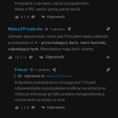
Prezydent z narodem, naród z prezydentem.
Hasło z PRL: naród -partia, partia-naród.
Odpowiedz
0
0
MamaZPrzywisla
1 rok temu
Zamiast spacerować, niech pan Prezydent lepiej odwiedzi
przedszkole nr 4 –
przeciekający dach, stare łazienki,
odpadający tynk.
Mieszkańcy mają dość ściemy.
Odpowiedz
18
-1
Petent
1 rok temu
Odpowiedź do
MamaZPrzywisla
A dyrektor przedszkola to od czego jest ? On jest
odpowiedzialny za pozyskanie środków na remonty no
chyba że interesuje go tylko przelew wynagrodzenia a
reszta niech się dzieje co chce
Odpowiedz
4
0