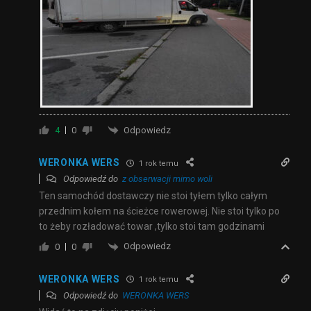
Odpowiedz
4
0
WERONKA WERS
1 rok temu
Odpowiedź do
z obserwacji mimo woli
Ten samochód dostawczy nie stoi tyłem tylko całym
przednim kołem na ścieżce rowerowej. Nie stoi tylko po
to żeby rozładować towar ,tylko stoi tam godzinami
Odpowiedz
0
0
WERONKA WERS
1 rok temu
Odpowiedź do
WERONKA WERS