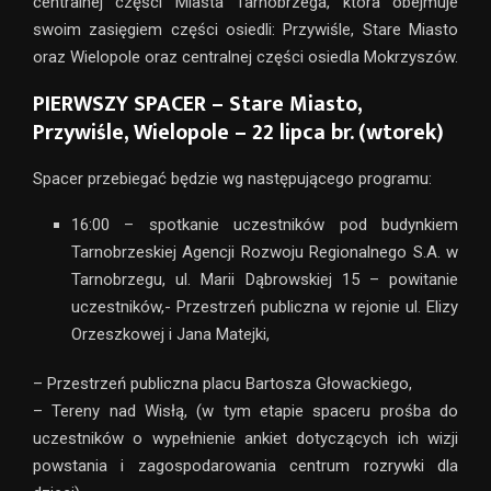
centralnej części Miasta Tarnobrzega, która obejmuje
swoim zasięgiem części osiedli: Przywiśle, Stare Miasto
oraz Wielopole oraz centralnej części osiedla Mokrzyszów.
PIERWSZY SPACER – Stare Miasto,
Przywiśle, Wielopole – 22 lipca br. (wtorek)
Spacer przebiegać będzie wg następującego programu:
16:00 – spotkanie uczestników pod budynkiem
Tarnobrzeskiej Agencji Rozwoju Regionalnego S.A. w
Tarnobrzegu, ul. Marii Dąbrowskiej 15 – powitanie
uczestników,- Przestrzeń publiczna w rejonie ul. Elizy
Orzeszkowej i Jana Matejki,
– Przestrzeń publiczna placu Bartosza Głowackiego,
– Tereny nad Wisłą, (w tym etapie spaceru prośba do
uczestników o wypełnienie ankiet dotyczących ich wizji
powstania i zagospodarowania centrum rozrywki dla