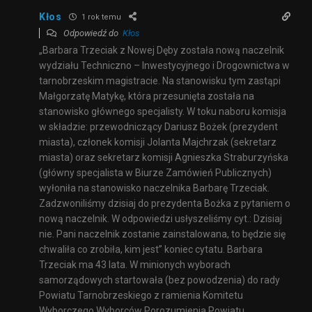
Kłos
1 rok temu
Odpowiedź do
Kłos
„Barbara Trzeciak z Nowej Dęby została nową naczelnik
wydziału Techniczno – Inwestycyjnego i Drogownictwa w
tarnobrzeskim magistracie. Na stanowisku tym zastąpi
Małgorzatę Matykę, która przesunięta została na
stanowisko głównego specjalisty. W toku naboru komisja
w składzie: przewodniczący Dariusz Bożek (prezydent
miasta), członek komisji Jolanta Majchrzak (sekretarz
miasta) oraz sekretarz komisji Agnieszka Straburzyńska
(główny specjalista w Biurze Zamówień Publicznych)
wyłoniła na stanowisko naczelnika Barbarę Trzeciak.
Zadzwoniliśmy dzisiaj do prezydenta Bożka z pytaniem o
nową naczelnik. W odpowiedzi usłyszeliśmy cyt.: Dzisiaj
nie. Pani naczelnik zostanie zainstalowana, to będzie się
chwaliła co zrobiła, kim jest” koniec cytatu. Barbara
Trzeciak ma 43 lata. W minionych wyborach
samorządowych startowała (bez powodzenia) do rady
Powiatu Tarnobrzeskiego z ramienia Komitetu
Wyborczego Wyborców Porozumienia Powiatu