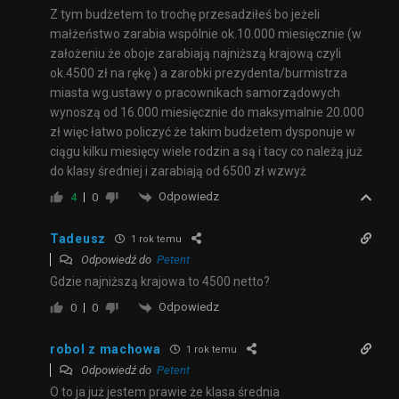
Z tym budżetem to trochę przesadziłeś bo jeżeli
małżeństwo zarabia wspólnie ok.10.000 miesięcznie (w
założeniu że oboje zarabiają najniższą krajową czyli
ok.4500 zł na rękę ) a zarobki prezydenta/burmistrza
miasta wg.ustawy o pracownikach samorządowych
wynoszą od 16.000 miesięcznie do maksymalnie 20.000
zł więc łatwo policzyć że takim budżetem dysponuje w
ciągu kilku miesięcy wiele rodzin a są i tacy co należą już
do klasy średniej i zarabiają od 6500 zł wzwyż
Odpowiedz
4
0
Tadeusz
1 rok temu
Odpowiedź do
Petent
Gdzie najniższą krajowa to 4500 netto?
Odpowiedz
0
0
robol z machowa
1 rok temu
Odpowiedź do
Petent
O to ja już jestem prawie że klasa średnia