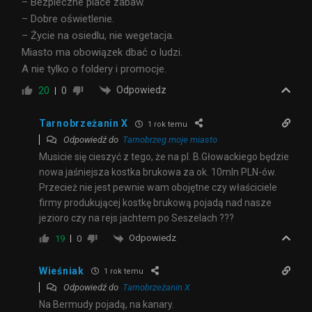
– Bezpieczne place zabaw.
– Dobre oświetlenie.
– Życie na osiedlu, nie wegetacja.
Miasto ma obowiązek dbać o ludzi.
A nie tylko o foldery i promocje.
Odpowiedz
20
0
Tarnobrzeżanin X
1 rok temu
Odpowiedź do
Tarnobrzeg moje miasto
Musicie się cieszyć z tego, że na pl. B.Głowackiego będzie
nowa jaśniejsza kostka brukowa za ok. 10mln PLN-ów.
Przecież nie jest pewnie wam obojętne czy właściciele
firmy produkującej kostkę brukową pojadą nad nasze
jezioro czy na rejs jachtem po Seszelach ???
Odpowiedz
19
0
Wieśniak
1 rok temu
Odpowiedź do
Tarnobrzeżanin X
Na Bermudy pojadą, na kanary.