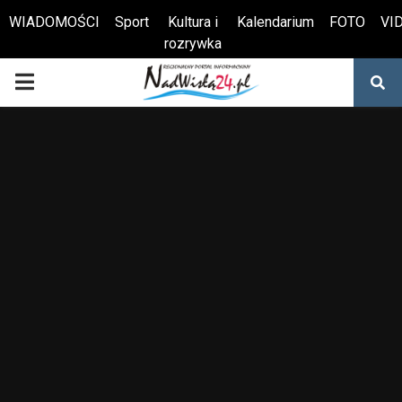
WIADOMOŚCI
Sport
Kultura i
Kalendarium
FOTO
VI
rozrywka
Otwórz pasek narzędzi
PRIMARY
MENU