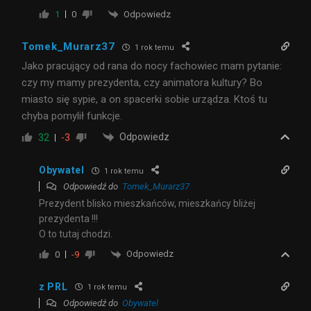
Odpowiedz
1
0
Tomek_Murarz37
1 rok temu
Jako pracujący od rana do nocy fachowiec mam pytanie:
czy my mamy prezydenta, czy animatora kultury? Bo
miasto się sypie, a on spacerki sobie urządza. Ktoś tu
chyba pomylił funkcje.
Odpowiedz
32
-3
Obywatel
1 rok temu
Odpowiedź do
Tomek_Murarz37
Prezydent blisko mieszkańców, mieszkańcy bliżej
prezydenta !!!
O to tutaj chodzi.
Odpowiedz
0
-9
z PRL
1 rok temu
Odpowiedź do
Obywatel