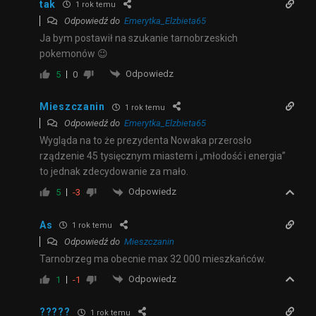
tak
1 rok temu
Odpowiedź do
Emerytka_Elzbieta65
Ja bym postawił na szukanie tarnobrzeskich
pokemonów 😉
Odpowiedz
5
0
Mieszczanin
1 rok temu
Odpowiedź do
Emerytka_Elzbieta65
Wygląda na to że prezydenta Nowaka przerosło
rządzenie 45 tysięcznym miastem i „młodość i energia”
to jednak zdecydowanie za mało.
Odpowiedz
5
-3
As
1 rok temu
Odpowiedź do
Mieszczanin
Tarnobrzeg ma obecnie max 32 000 mieszkańców.
Odpowiedz
1
-1
?????
1 rok temu