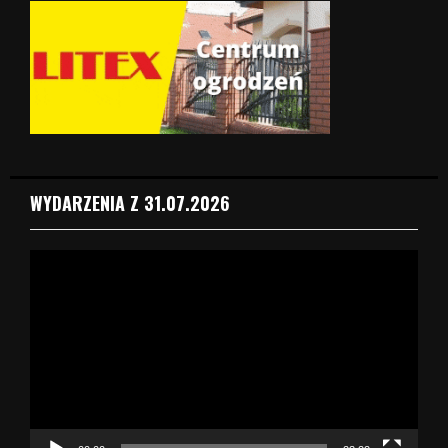
WYDARZENIA Z 31.07.2026
O
d
t
w
a
r
z
a
c