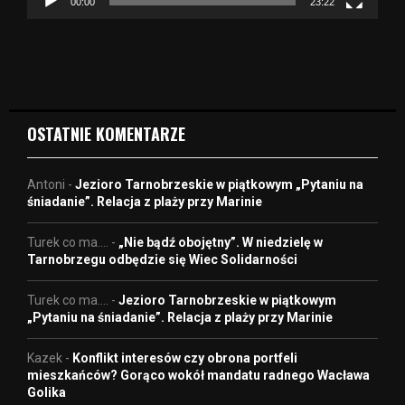
z
00:00
23:22
v
i
d
e
o
OSTATNIE KOMENTARZE
Antoni
-
Jezioro Tarnobrzeskie w piątkowym „Pytaniu na
śniadanie”. Relacja z plaży przy Marinie
Turek co ma....
-
„Nie bądź obojętny”. W niedzielę w
Tarnobrzegu odbędzie się Wiec Solidarności
Turek co ma....
-
Jezioro Tarnobrzeskie w piątkowym
„Pytaniu na śniadanie”. Relacja z plaży przy Marinie
Kazek
-
Konflikt interesów czy obrona portfeli
mieszkańców? Gorąco wokół mandatu radnego Wacława
Golika