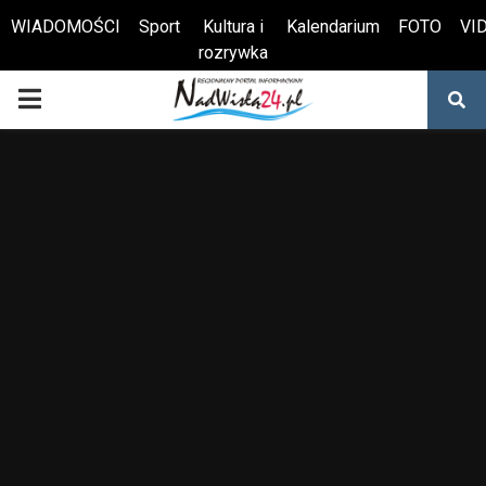
WIADOMOŚCI
Sport
Kultura i
Kalendarium
FOTO
VI
rozrywka
Otwórz pasek narzędzi
PRIMARY
MENU