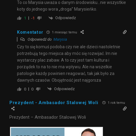
To co Marysia uważa o danym środowisku…nie wszystkie
koty do jednego wora „droga” Marysieńko.
Odpowiedz
1
-1
Komentator
1 miesiąc temu
Odpowiedź do
Marysia
Czy to się komuś podoba czy nie ale dzieci nastoletnie
potrzebują tego miejsca aby móc się rozwijać. Im nie
wystarczy plac zabaw. A to czy jest tam kultura i
porządek to na to nie ma wpływu. Ale na wszelkie
patologie każdy powinien reagować, tak jak było za
dawnych czasów. Obojętność jest najgorsza
Odpowiedz
0
0
Prezydent - Ambasador Stalowej Woli
1 rok temu
Prezydent – Ambasador Stalowej Woli