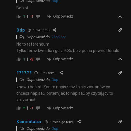
Odpowiedź do
Odp
Bełkot
Odpowiedz
1
-1
Odp
1 rok temu
Odpowiedź do
????????
No to referendum
Tylko teraz kwestia i go z PiSu bo z po na pewno Donald
Odpowiedz
1
-3
??????
1 rok temu
Odpowiedź do
Odp
znowu bełkot. Zanim napiszesz to się zastanów co
chcesz napisać, potem jak to napisać by czytający to
zrozumiał.
Odpowiedz
2
-1
Komentator
1 miesiąc temu
Odpowiedź do
Odp