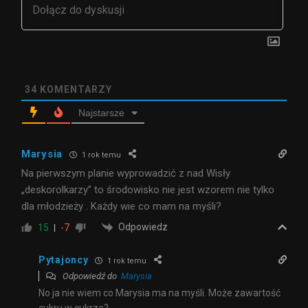
34
KOMENTARZY
Najstarsze
Marysia
1 rok temu
Na pierwszym planie wyprowadzić z nad Wisły
„deskorolkarzy” to środowisko nie jest wzorem nie tylko
dla młodzieży . Każdy wie co mam na myśli?
Odpowiedz
15
-7
Pytajoncy
1 rok temu
Odpowiedź do
Marysia
No ja nie wiem co Marysia ma na myśli. Może zawartość