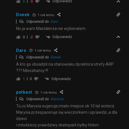
Odpowiedz
3
-3
Donek
1 rok temu
Odpowiedź do
Daro
No ja wam Mastalerza nie wybierałem.
Odpowiedz
0
-2
Daro
1 rok temu
Odpowiedź do
Donek
A kto go obsadził na stanowisku dyrektora strefy ARP
??? Mieszkańcy !!!
Odpowiedz
1
0
potkast
1 rok temu
Odpowiedź do
Marysia
To,co Marysia sugeruje,miało miejsce ok 10 lat wstecz.
Marysia przespaceruje się wieczorkiem i sprawdzi ,a dla
dzieci
i młodzieży prawdziwy skatepark byłby hitem.