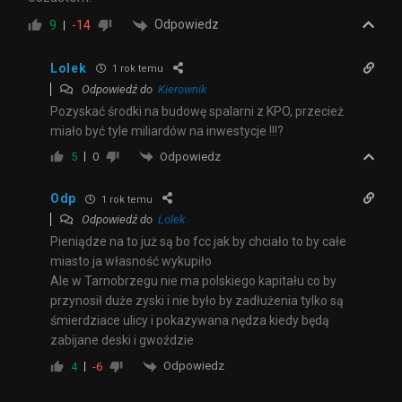
Odpowiedz
9
-14
Lolek
1 rok temu
Odpowiedź do
Kierownik
Pozyskać środki na budowę spalarni z KPO, przecież
miało być tyle miliardów na inwestycje !!!?
Odpowiedz
5
0
Odp
1 rok temu
Odpowiedź do
Lolek
Pieniądze na to już są bo fcc jak by chciało to by całe
miasto ja własność wykupiło
Ale w Tarnobrzegu nie ma polskiego kapitału co by
przynosił duże zyski i nie było by zadłużenia tylko są
śmierdziace ulicy i pokazywana nędza kiedy będą
zabijane deski i gwoździe
Odpowiedz
4
-6