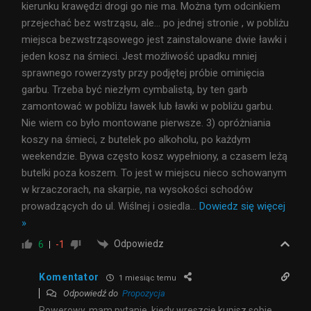
kierunku krawędzi drogi go nie ma. Można tym odcinkiem
przejechać bez wstrząsu, ale… po jednej stronie , w pobliżu
miejsca bezwstrząsowego jest zainstalowane dwie ławki i
jeden kosz na śmieci. Jest możliwość upadku mniej
sprawnego rowerzysty przy podjętej próbie ominięcia
garbu. Trzeba być niezłym cymbalistą, by ten garb
zamontować w pobliżu ławek lub ławki w pobliżu garbu.
Nie wiem co było montowane pierwsze. 3) opróżniania
koszy na śmieci, z butelek po alkoholu, po każdym
weekendzie. Bywa często kosz wypełniony, a czasem leżą
butelki poza koszem. To jest w miejscu nieco schowanym
w krzaczorach, na skarpie, na wysokości schodów
prowadzących do ul. Wiślnej i osiedla
…
Dowiedz się więcej
»
Odpowiedz
6
-1
Komentator
1 miesiąc temu
Odpowiedź do
Propozycja
Rowerowy, mam pytanie, kiedy wreszcie kupisz sobie