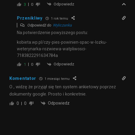
Odpowiedz
3
0
Przenikliwy
1 rok temu
Odpowiedź do
Wyliczanka
Na potwierdzenie powyższego postu:
kobieta.wp.pl/czy-pies-powinien-spac-w-lozku-
weterynarka-rozwiewa-watpliwosci-
7183822291634784a
Odpowiedz
1
0
Komentator
1 miesiąc temu
O , widzę że przyjął się ten system ankietowy poprzez
dokumenty google. Prosto i konkretnie.
Odpowiedz
0
0