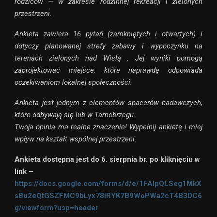
rodziców — w zakresie rodzinnej rekreacji i zielonych
przestrzeni.
Ankieta zawiera 16 pytań (zamkniętych i otwartych) i
dotyczy planowanej strefy zabawy i wypoczynku na
terenach zielonych nad Wisłą . Jej wyniki pomogą
zaprojektować miejsce, które naprawdę odpowiada
oczekiwaniom lokalnej społeczności.
Ankieta jest jednym z elementów spacerów badawczych,
które odbywają się lub w Tarnobrzegu.
Twoja opinia ma realne znaczenie! Wypełnij ankietę i miej
wpływ na kształt wspólnej przestrzeni.
Ankieta dostępna jest do 6. sierpnia br. po kliknięciu w
link –
https://docs.google.com/forms/d/e/1FAIpQLSeg1MkX
sBu2eQtGSZFMC9bLyx78iRYK7B9WoPWa2cT4B3DC6
g/viewform?usp=header