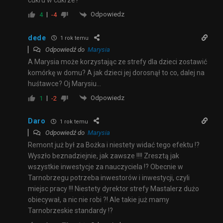
cukru w cukrze?
Odpowiedz
4
-4
dede
1 rok temu
Odpowiedź do
Marysia
A Marysia może korzystając ze strefy dla dzieci zostawić
komórkę w domu? A jak dzieci jej dorosnął to co, dalej na
huśtawce? Oj Marysiu…
Odpowiedz
1
-2
Daro
1 rok temu
Odpowiedź do
Marysia
Remont już był za Bożka i niestety widać tego efektu !?
Wyszło beznadziejnie, jak zawsze !!!! Zresztą jak
wszystkie inwestycje za nauczyciela !? Obecnie w
Tarnobrzegu potrzeba inwestorów i inwestycji, czyli
miejsc pracy !!! Niestety dyrektor strefy Mastalerz dużo
obiecywał, a nic nie robi ?! Ale takie już mamy
Tarnobrzeskie standardy !?