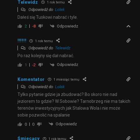
Telewidz
1 rok temu
Odpowiedź do
Lolek
Dałeś się Tuskowi nabrać i tyle.
Odpowiedz
2
-8
!!!!!!
1 rok temu
Odpowiedź do
Telewidz
Po raz kolejny się dał nabrać.
Odpowiedz
1
-2
Komentator
1 miesiąc temu
Odpowiedź do
Lolek
Tylko pytanie gdzie ja zbudować? Bo skoro nie nad
jeziorem to gdzie? W Sobowie? Tarnobrzeg nie ma takich
terenów inwestycyjnych jak Stalowa Wola i nie może
sobie pozwolić na spalanie
Odpowiedz
0
0
Śmiecący
1 rok temu