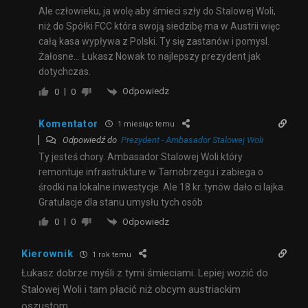
Ale człowieku, ja wolę aby śmieci szły do Stalowej Woli,
niż do Spółki FCC która swoją siedzibę ma w Austrii więc
całą kasa wypływa z Polski. Ty się zastanów i pomysl.
Żałosne… Łukasz Nowak to najlepszy prezydent jak
dotychczas.
Odpowiedz
0
0
Komentator
1 miesiąc temu
Odpowiedź do
Prezydent - Ambasador Stalowej Woli
Ty jesteś chory. Ambasador Stalowej Woli który
remontuje infrastrukture w Tarnobrzegu i zabiega o
środki na lokalne inwestycje. Ale 18 kr..tynów dało ci lajka.
Gratulacje dla stanu umysłu tych osób
Odpowiedz
0
0
Kierownik
1 rok temu
Łukasz dobrze myśli z tymi śmieciami. Lepiej wozić do
Stalowej Woli i tam płacić niż obcym austriackim
oszustom.