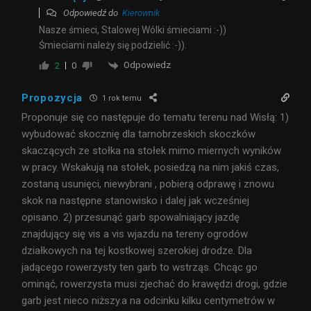
Odpowiedź do
Kierownik
Nasze śmieci, Stalowej Wólki śmieciami :-))
Śmieciami należy się podzielić :-)).
Odpowiedz
2
0
Propozycja
1 rok temu
Proponuje się co następuje do tematu terenu nad Wisłą: 1)
wybudować skocznię dla tarnobrzeskich skoczków
skaczących ze stołka na stołek mimo miernych wyników
w pracy. Wskakują na stołek, posiedzą na nim jakiś czas,
zostaną usunięci, niewybrani , pobierą odprawę i znowu
skok na następne stanowisko i dalej jak wcześniej
opisano. 2) przesunąć garb spowalniający jazdę
znajdujący się vis a vis wjazdu na tereny ogrodów
działkowych na tej kostkowej szerokiej drodze. Dla
jadącego rowerzysty ten garb to wstrząs. Chcąc go
ominąć, rowerzysta musi zjechać do krawędzi drogi, gdzie
garb jest nieco niższy.a na odcinku kilku centymetrów w