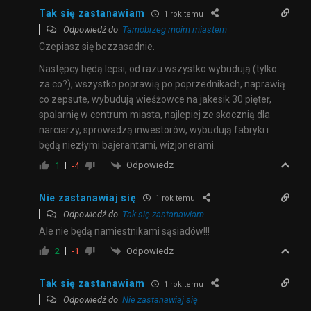
Tak się zastanawiam
1 rok temu
Odpowiedź do
Tarnobrzeg moim miastem
Czepiasz się bezzasadnie.
Następcy będą lepsi, od razu wszystko wybudują (tylko
za co?), wszystko poprawią po poprzednikach, naprawią
co zepsute, wybudują wieśżowce na jakesik 30 pięter,
spalarnię w centrum miasta, najlepiej ze skocznią dla
narciarzy, sprowadzą inwestorów, wybudują fabryki i
będą niezłymi bajerantami, wizjonerami.
Odpowiedz
1
-4
Nie zastanawiaj się
1 rok temu
Odpowiedź do
Tak się zastanawiam
Ale nie będą namiestnikami sąsiadów!!!
Odpowiedz
2
-1
Tak się zastanawiam
1 rok temu
Odpowiedź do
Nie zastanawiaj się