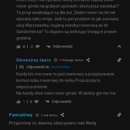
rower górski na grubych oponach i skończysz narzekać?
Te progi zwalniające są dla aut. Żaden rower na nie nie
wjeżdża tylko omija. Jeśli to jest problem to jak oceniasz
ulicę Warszawską i bujaną ścieżkę rowerową aż do
Sandomierza? To dopiero są wstrząsy trwające prawie
godzinę
Odpowiedz
0
-2
Słoneczny Jasio
1 miesiąc temu
Odpowiedź do
Komentator
Każdy kto ma rower to jest rowerowy a przypisywanie
komuś nicku rowerowy do nicku Propozycja to
nieporozumienie.
Nie każdy chce mieć rower górski. W okolicy gór nie ma.
Odpowiedz
1
0
Pamiętliwy
1 rok temu
Przypomnę co dawniej obiecywano nad Wisłą: