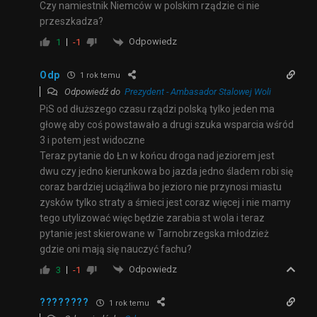
Czy namiestnik Niemców w polskim rządzie ci nie
przeszkadza?
Odpowiedz
1
-1
Odp
1 rok temu
Odpowiedź do
Prezydent - Ambasador Stalowej Woli
PiS od dłuższego czasu rządzi polską tylko jeden ma
głowę aby coś powstawało a drugi szuka wsparcia wśród
3 i potem jest widoczne
Teraz pytanie do Łn w końcu droga nad jeziorem jest
dwu czy jedno kierunkowa bo jazda jedno śladem robi się
coraz bardziej uciążliwa bo jezioro nie przynosi miastu
zysków tylko straty a śmieci jest coraz więcej i nie mamy
tego utylizować więc będzie zarabia st wola i teraz
pytanie jest skierowane w Tarnobrzegska młodzież
gdzie oni mają się nauczyć fachu?
Odpowiedz
3
-1
????????
1 rok temu