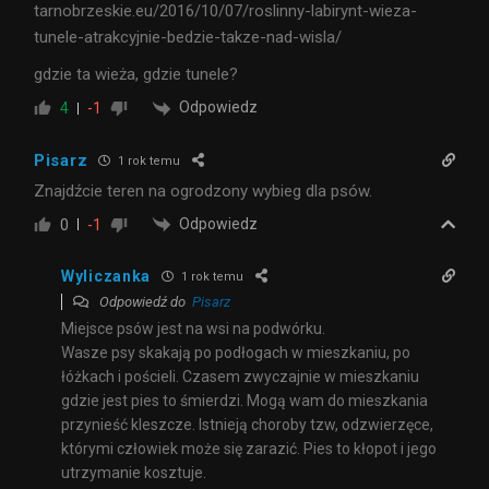
tarnobrzeskie.eu/2016/10/07/roslinny-labirynt-wieza-
tunele-atrakcyjnie-bedzie-takze-nad-wisla/
gdzie ta wieża, gdzie tunele?
Odpowiedz
4
-1
Pisarz
1 rok temu
Znajdźcie teren na ogrodzony wybieg dla psów.
Odpowiedz
0
-1
Wyliczanka
1 rok temu
Odpowiedź do
Pisarz
Miejsce psów jest na wsi na podwórku.
Wasze psy skakają po podłogach w mieszkaniu, po
łóżkach i pościeli. Czasem zwyczajnie w mieszkaniu
gdzie jest pies to śmierdzi. Mogą wam do mieszkania
przynieść kleszcze. Istnieją choroby tzw, odzwierzęce,
którymi człowiek może się zarazić. Pies to kłopot i jego
utrzymanie kosztuje.