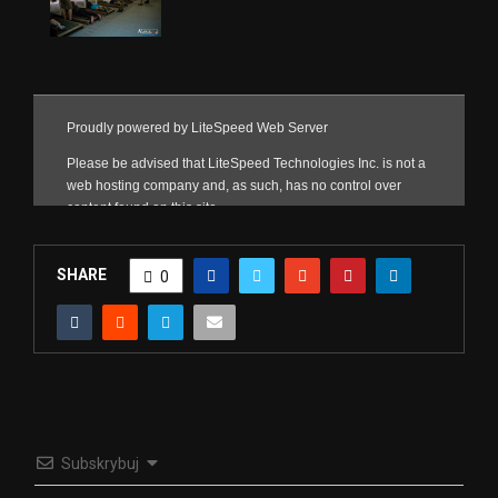
SHARE
0
Subskrybuj