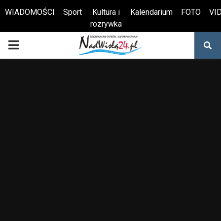
WIADOMOŚCI
Sport
Kultura i
Kalendarium
FOTO
VI
rozrywka
Otwórz pasek narzędzi
PRIMARY
MENU