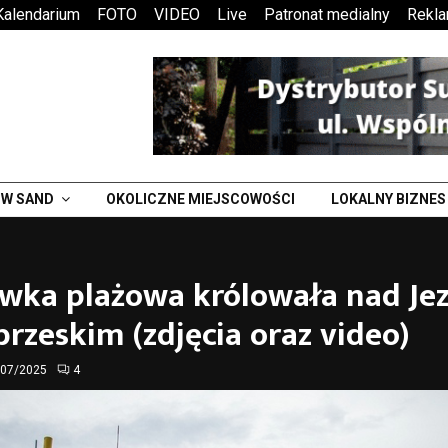
Kalendarium
FOTO
VIDEO
Live
Patronat medialny
Rekl
W SAND
OKOLICZNE MIEJSCOWOŚCI
LOKALNY BIZNES
ówka plażowa królowała nad Je
rzeskim (zdjęcia oraz video)
/07/2025
4