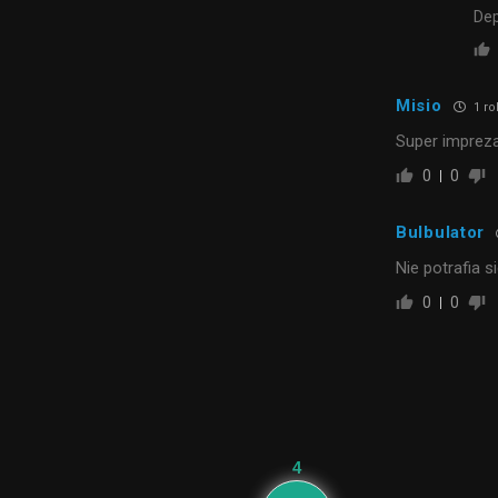
Dep
Misio
1 ro
Super imprez
0
0
Bulbulator
Nie potrafia s
0
0
4