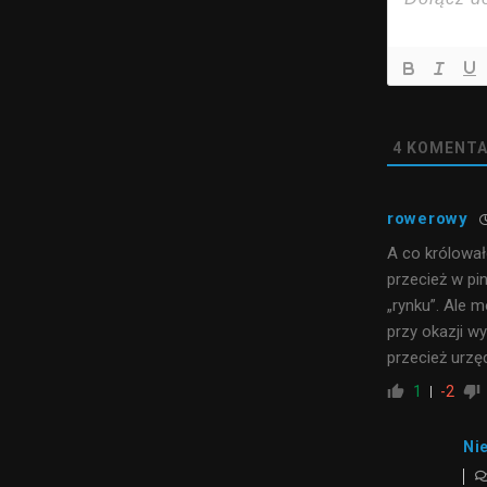
4
KOMENTA
rowerowy
A co królował
przecież w pi
„rynku”. Ale 
przy okazji w
przecież urzę
1
-2
Nie