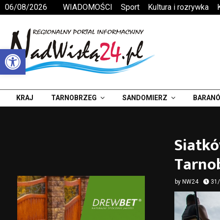
06/08/2026
WIADOMOŚCI
Sport
Kultura i rozrywka
Otwórz pasek narzędzi
KRAJ
TARNOBRZEG
SANDOMIERZ
BARANÓ
Siatk
Tarnob
by
NW24
31