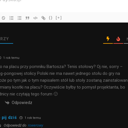
{}
[+]
RZY
1 rok temu
o na placu przy pomniku Bartosza? Tenis stołowy? Oj nie, sorry –
ng-pongowej stolicy Polski nie ma nawet jednego stołu do gry na
może po tym jak o tym napisałem stół lub stoły zostaną zainstalowa
ymiany kostki na placu? Oczywiście byłby to pomysł projektanta, bo
dnicy nie czytają tego forum 🙂
Odpowiedz
 pij dziś
1 rok temu
Odpowiedź do
rowerowy