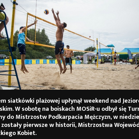
em siatkówki plażowej upłynął weekend nad Jezio
skim. W sobotę na boiskach MOSiR-u odbył się Turn
ny do Mistrzostw Podkarpacia Mężczyzn, w niedzie
 zostały pierwsze w historii, Mistrzostwa Wojewó
kiego Kobiet.