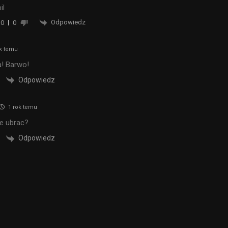
il
Odpowiedz
0
0
k temu
a! Barwo!
Odpowiedz
1 rok temu
ie ubrac?
Odpowiedz