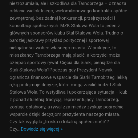
niezrozumiała, ale i szkodliwa dla Tarnobrzega – oznacza
oddanie wieloletniego, wielomilionowego kontraktu spółce
zewnętrznej, bez żadnej konkurencji, przejrzystości i
konsultacji społecznych. MZK Stalowa Wola to jeden z
głównych sponsorów klubu Stal Stalowa Wola. Trudno o
bardziej jaskrawy przykład politycznej i sportowej
nielojalności wobec własnego miasta. W praktyce, to
mieszkańcy Tarnobrzega mają płacić, a korzyści może
czerpać sportowy rywal. Cięcia dla Siarki, pieniądze dla
Stali Stalowa Wola?Podczas gdy Prezydent Nowak
ogranicza finansowe wsparcie dla Siarki Tarnobrzeg, lekką
ręką podejmuje decyzje, które mogą zasilić budżet Stali
Stalowa Wola. To wstydliwa i upokarzająca sytuacja – klub
z ponad stuletnią tradycją, reprezentujący Tarnobrzeg,
zostaje osłabiony, a rywal zza miedzy zyskuje pośrednie
wsparcie dzięki decyzjom prezydenta naszego miasta.
Czy tak wygląda „troska o lokalną społeczność”?
Czy
…
Dowiedz się więcej »