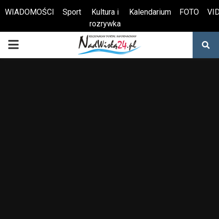
WIADOMOŚCI
Sport
Kultura i
Kalendarium
FOTO
VI
rozrywka
Otwórz pasek narzędzi
PRIMARY
MENU