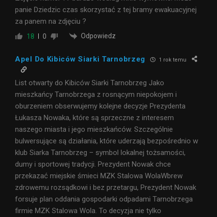
panie Dziedzic czas skorzystać z tej bramy ewakuacyjnej
za panem na zdjęciu ?
Odpowiedz
18
0
Apel Do Kibiców Siarki Tarnobrzeg
1 rok temu
List otwarty do Kibiców Siarki Tarnobrzeg Jako
mieszkańcy Tarnobrzega z rosnącym niepokojem i
oburzeniem obserwujemy kolejne decyzje Prezydenta
Łukasza Nowaka, które są sprzeczne z interesem
naszego miasta i jego mieszkańców. Szczególnie
bulwersujące są działania, które uderzają bezpośrednio w
klub Siarka Tarnobrzeg – symbol lokalnej tożsamości,
dumy i sportowej tradycji. Prezydent Nowak chce
przekazać miejskie śmieci MZK Stalowa WolaWbrew
zdrowemu rozsądkowi i bez przetargu, Prezydent Nowak
forsuje plan oddania gospodarki odpadami Tarnobrzega
firmie MZK Stalowa Wola. To decyzja nie tylko