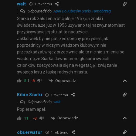
walt
1 rok temu
Odpowiedź do
Apel Do Kibiców Siarki Tarnobrzeg
Siarka rok założenia oficjalnie 1957,są znaki i
świadectwa,że już w 1956 używano tej nazwy,natomiast
przypisywanie jej stu lat to nadużycie.
Jakkolwiek by nie patrzeć obecny prezydent jak
poprzednicy w niczym władzom klubowym nie
przeszkadzał,wręcz przeciwnie ale to nic nie zmienia bo
wiadomo,że Siarka dawno temu głosami swoich
członków zdecydowała się na wegetację i związanie
swojego losu z łaską radnych miasta.
Odpowiedz
5
-6
Kibic Siarki
1 rok temu
Odpowiedź do
walt
Popieram apel.
Odpowiedz
11
-3
obserwator
1 rok temu