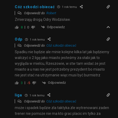
Cóż szkodzi obiecać
1 rok temu
Odpowiedź do
Robert
Zmierzają drogą Odry Wodzisław.
Odpowiedz
8
0
Odp
1 rok temu
Odpowiedź do
Cóż szkodzi obiecać
Spadku nie będzie ale minie kolejne kilka lat jak będziemy
walczyć o 2 ligę jako miasto jesteśmy za słabi jak to
wygląda w mielcu, Rzeszowie, w stw tam widać że jest
miasto a u nas nie jest potrzebny prezydent bo miasto
nie jest stać na utrzymanie więc musi być burmistrz
Odpowiedz
3
-5
liga
1 rok temu
Odpowiedź do
Cóż szkodzi obiecać
może i spadek będzie zla taktyka zle wytrenowani zaden
trener nie pomoże nie ma kto grac placic im tylko za