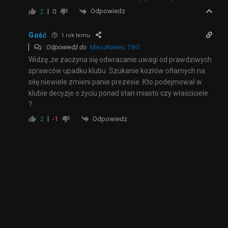
Odpowiedz
2
0
Gość
1 rok temu
Odpowiedź do
Mieszkaniec TBG
Widzę ,że zaczyna się odwracanie uwagi od prawdziwych
sprawców upadku klubu. Szukanie kozłów ofiarnych na
siłę niewiele zmieni panie prezesie. Kto podejmował w
klubie decyzje o życiu ponad stan miasto czy właściciele
?
Odpowiedz
2
-1