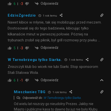
Odpowiedz
6
-3
EdzioZgredzio
1 rok temu
Nawet kibice w młynie, tak się mobilizując przed meczem.
Dostosowali się do tego badziewia, kibicując tylko
kilkanaście minut w pierwszej połowie. Pózniej na
trybunach zrobił się piknik, był grill rozmowy przy piwku …
Odpowiedz
5
-3
W Tarnobrzegu tylko Siarka.
1 rok temu
Zniszczyli klub bo wicek nie lubi Siarki. Stop sponsorom
Stali Stalowa Wola.
Odpowiedz
6
-1
Mieszkaniec TBG
1 rok temu
Odpowiedź do
W Tarnobrzegu tylko Siarka.
Od wielu lat niszczy go nieudolny Prezes. Jakby nie
Miasto i publiczne kasa to dawno by już nie było Klubu.