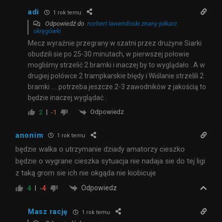
adi
1 rok temu
Odpowiedź do
norbert lawendoski znany piłkarz
okręgówki
Mecz wyraźnie przegrany w szatni przez drużyne Siarki
obudzili sie po 25-30 minutach, w pierwszej połowie
mogliśmy strzelić 2 bramki i inaczej by to wyglądało . A w
drugiej połówce 2 trampkarskie błędy i Wiślanie strzelili 2
bramki …. potrzeba jeszcze 2-3 zawodników z jakością to
będzie inaczej wyglądać .
Odpowiedz
2
-1
anonim
1 rok temu
będzie walka o utrzymanie dziady amatorzy cieszko
będzie o wygrane cieszka sytuacja nie nadaja sie do tej ligi
z taką grom sie ich nie okgąda nie kiobicuje
Odpowiedz
4
-4
Masz rację
1 rok temu