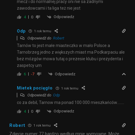
mecz i do normalnej pracy oni nie sa zadnymi
zawodowcami i ta liga też nie jest
Odpowiedz
4
0
Odp
1 rok temu
Odpowiedź do
Robert
Tarnów to jest małe miasteczko w mało Polsce a
Tarnobrzeg jedno z większych miast ma Podkarpaciu ale
bez mózgów mowa tutaj o prezesie klubu i prezydenta i
zaspetcy um
Odpowiedz
6
-7
Mietek pocięgło
1 rok temu
Odpowiedź do
Odp
co za debil, Tarnow ma ponad 100 000 mieszkańców……..
Odpowiedz
4
0
Robert
1 rok temu
Zdjęcie numer 77 bardzo według mnie wymowne. Może