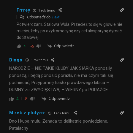
Frrrey
1 rok temu
Odpowiedź do
Fakt
Potwierdzam. Stalowa Wola. Przecież to się w głowie nie
mieści, żeby po azytromecynę czy cefalosporynę dymać
do Stalowej.
Odpowiedz
4
-6
Bingo
1 rok temu
NARODZIE – NIE TAKIE KLUBY JAK SIARKA ponosiły,
ponoszą, i będą ponosić porażki, nie ma czym tak się
podniecać, Przypomnę hasło prawdziwego kibica –
DUMNY ze ZWYCIĘSTWA, – WIERNY po PORAŻCE.
Odpowiedz
4
-8
Mirek z plutycz
1 rok temu
Dno i kupa mułu. Żenada to delikatnie powiedziane.
Patalachy