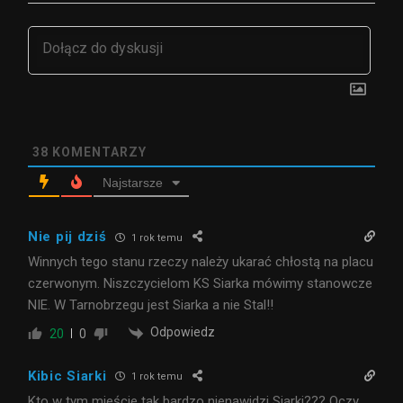
38
KOMENTARZY
Najstarsze
Nie pij dziś
1 rok temu
Winnych tego stanu rzeczy należy ukarać chłostą na placu
czerwonym. Niszczycielom KS Siarka mówimy stanowcze
NIE. W Tarnobrzegu jest Siarka a nie Stal!!
Odpowiedz
20
0
Kibic Siarki
1 rok temu
Kto w tym mieście tak bardzo nienawidzi Siarki??? Oczy