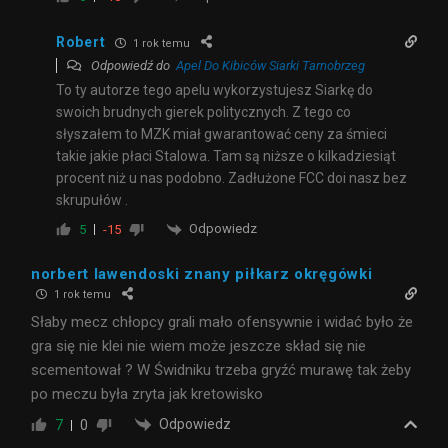
Robert
1 rok temu
Odpowiedź do
Apel Do Kibiców Siarki Tarnobrzeg
To ty autorze tego apelu wykorzystujesz Siarkę do
swoich brudnych gierek politycznych. Z tego co
słyszałem to MZK miał gwarantować ceny za śmieci
takie jakie płaci Stalowa. Tam są niższe o kilkadziesiąt
procent niż u nas podobno. Zadłużone FCC doi nasz bez
skrupułów .
Odpowiedz
5
-15
norbert lawendoski znany piłkarz okręgówki
1 rok temu
Słaby mecz chłopcy grali mało ofensywnie i widać było że
gra się nie klei nie wiem może jeszcze skład się nie
scementował ? W Świdniku trzeba gryźć murawę tak żeby
po meczu była zryta jak kretowisko
Odpowiedz
7
0