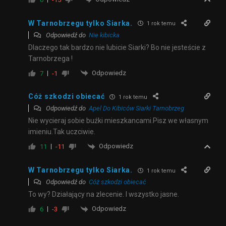
W Tarnobrzegu tylko Siarka.
1 rok temu
Odpowiedź do
Nie kibicka
Dlaczego tak bardzo nie lubicie Siarki? Bo nie jesteście z
Tarnobrzega !
Odpowiedz
7
-1
Cóż szkodzi obiecać
1 rok temu
Odpowiedź do
Apel Do Kibiców Siarki Tarnobrzeg
Nie wycieraj sobie buźki mieszkancami.Pisz we własnym
imieniu.Tak uczciwie.
Odpowiedz
11
-11
W Tarnobrzegu tylko Siarka.
1 rok temu
Odpowiedź do
Cóż szkodzi obiecać
To wy? Działający na zlecenie. I wszystko jasne.
Odpowiedz
6
-3