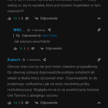
widzą co się tu wyrabia, ktoś jest koniem trojańskim w tym
mieście!!!!
Odpowiedz
16
0
WKU...
1 rok temu
Odpowiedź do
Kibic Siarki
Jak zawsze wina Kalinki
Odpowiedz
15
-2
Robert
1 rok temu
Obecny stan rzeczy nie jest moim zdaniem przypadkowy.
Do obecnej sytuacji doprowadziła polityka ostatnich lat
władz w klubie który żył ponad stan . Doprowadziło to do
potężnego zadłużenia i jak na razie nieudolnej próby
restrukturyzacji. Wygląda mi na to że powtórzymy historię
Unii Tarnów z ubiegłego sezonu
Odpowiedz
14
0