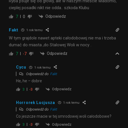
Ryba psuje się od głowy, ale w naszym mieście wiadomo,
cieplej posadki nikt nie odda.. szkoda Klubu
Odpowiedz
7
0
Fakt
1 rok temu
W tym grajdole nawet apteki całodobowej nie ma i trzeba
dumać do miasta ,do Stalowej Woli w nocy .
Odpowiedz
7
-7
Cycu
1 rok temu
Odpowiedź do
Fakt
He, he – dobre
Odpowiedz
3
-3
Horrorek Lucjusza
1 rok temu
Odpowiedź do
Fakt
Co jeszcze macie w tej smrodowej woli całodobowe?
Odpowiedz
3
-3