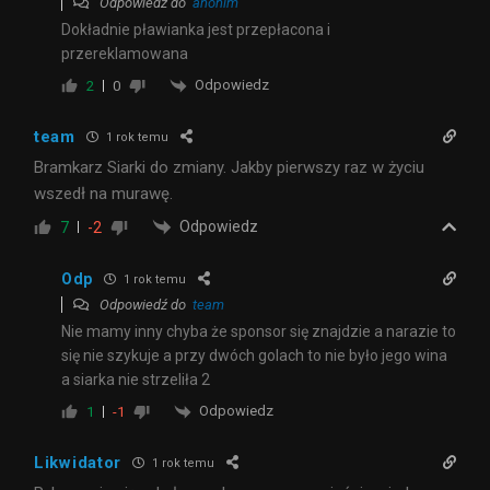
Odpowiedź do
anonim
Dokładnie pławianka jest przepłacona i
przereklamowana
Odpowiedz
2
0
team
1 rok temu
Bramkarz Siarki do zmiany. Jakby pierwszy raz w życiu
wszedł na murawę.
Odpowiedz
7
-2
Odp
1 rok temu
Odpowiedź do
team
Nie mamy inny chyba że sponsor się znajdzie a narazie to
się nie szykuje a przy dwóch golach to nie było jego wina
a siarka nie strzeliła 2
Odpowiedz
1
-1
Likwidator
1 rok temu