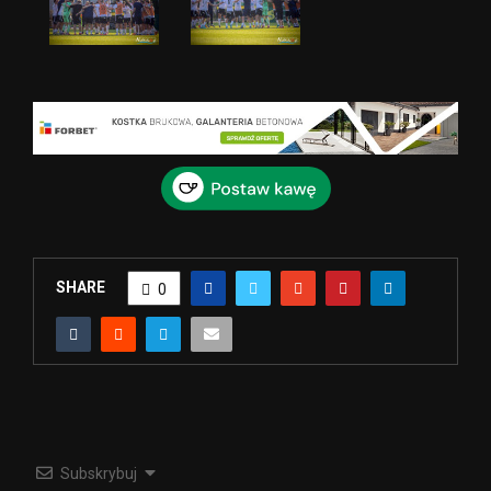
SHARE
0
Subskrybuj