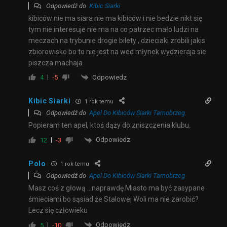
Odpowiedź do
Kibic Siarki
kibiców nie ma siara nie ma kibiców i nie bedzie nikt się
tym nie interesuje nie ma na co patrzec mało ludzi na
meczach na trybunie drogie bilety , dzieciaki zrobili jakis
zbiorowisko bo to nie jest na wed młynek wydzieraja sie
piszcza machaja
Odpowiedz
4
-5
Kibic Siarki
1 rok temu
Odpowiedź do
Apel Do Kibiców Siarki Tarnobrzeg
Popieram ten apel, ktoś dąży do zniszczenia klubu.
Odpowiedz
12
-3
Polo
1 rok temu
Odpowiedź do
Apel Do Kibiców Siarki Tarnobrzeg
Masz coś z głową …naprawdę.Miasto ma być zasypane
śmieciami bo sąsiad że Stalowej Woli ma nie zarobić?
Lecz się człowieku
Odpowiedz
5
-10