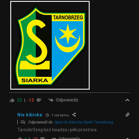
Odpowiedz
23
-13
Nie kibicka
1 rok temu
Odpowiedź do
Apel Do Kibiców Siarki Tarnobrzeg
Tarnobr0zeg bez księdza i piłki przetrwa.
Odpowiedz
6
-15