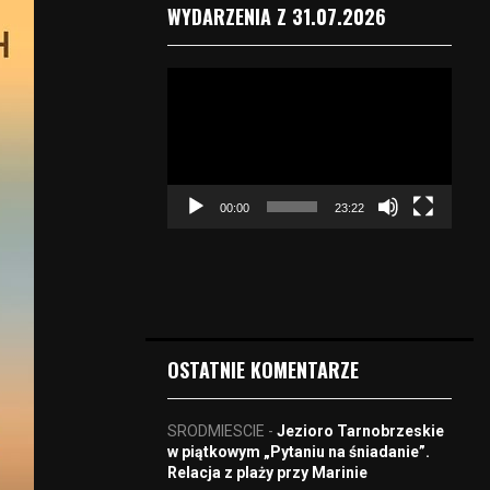
WYDARZENIA Z 31.07.2026
O
d
t
w
a
r
00:00
23:22
z
a
c
z
v
i
d
OSTATNIE KOMENTARZE
e
o
SRODMIESCIE
-
Jezioro Tarnobrzeskie
w piątkowym „Pytaniu na śniadanie”.
Relacja z plaży przy Marinie