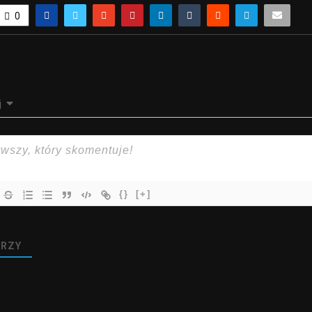
0
j
{}
[+]
RZY