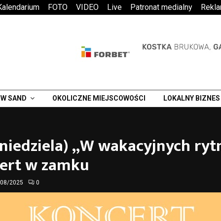
Kalendarium
FOTO
VIDEO
Live
Patronat medialny
Rekl
W SAND
OKOLICZNE MIEJSCOWOŚCI
LOKALNY BIZNES
(niedziela) „W wakacyjnych ry
cert w zamku
/08/2025
0