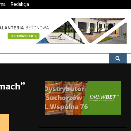
ama
Redakcja
tmach”