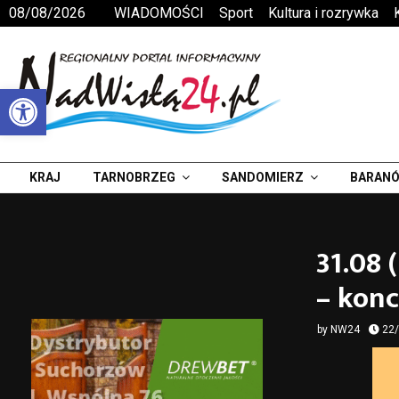
08/08/2026
WIADOMOŚCI
Sport
Kultura i rozrywka
Otwórz pasek narzędzi
KRAJ
TARNOBRZEG
SANDOMIERZ
BARANÓ
31.08 
– kon
by
NW24
22