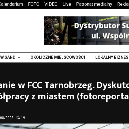
Kalendarium
FOTO
VIDEO
Live
Patronat medialny
Rekl
W SAND
OKOLICZNE MIEJSCOWOŚCI
LOKALNY BIZNES
anie w FCC Tarnobrzeg. Dysku
łpracy z miastem (fotoreporta
/08/2025
19