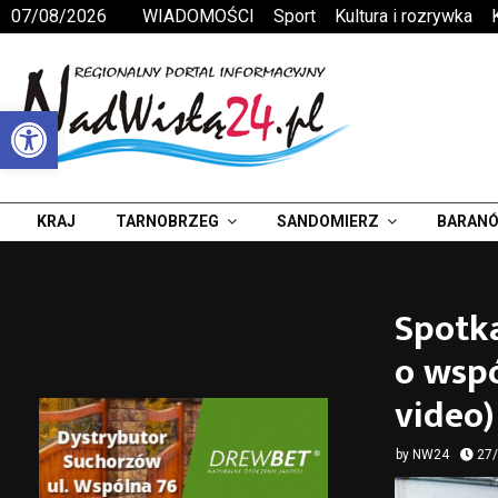
07/08/2026
WIADOMOŚCI
Sport
Kultura i rozrywka
Otwórz pasek narzędzi
KRAJ
TARNOBRZEG
SANDOMIERZ
BARANÓ
Spotk
o wspó
video)
by
NW24
27