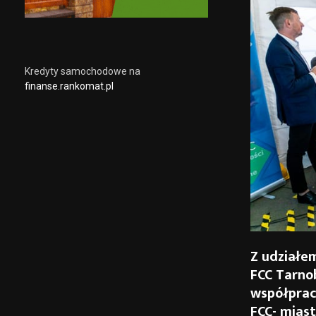
Kredyty samochodowe na
finanse.rankomat.pl
Z udziałe
FCC Tarno
współpraca
FCC- mias