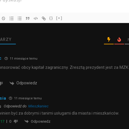
{}
[+]
ARZY
c
11 miesiące temu
nsorować obcy kapitał zagraniczny. Zresztą prezydent jest za MZK
Odpowiedz
sia
11 miesiące temu
Odpowiedź do
Mieszkaniec
inien być za dobrymi i tanimi usługami dla miasta i mieszkańców.
Odpowiedz
17
0