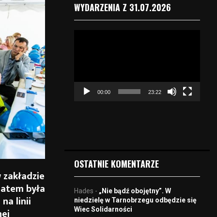
WYDARZENIA Z 31.07.2026
O
d
t
w
a
r
00:00
23:22
z
a
c
z
v
i
d
OSTATNIE KOMENTARZE
e
 zakładzie
o
matem była
Hades
-
„Nie bądź obojętny”. W
na linii
niedzielę w Tarnobrzegu odbędzie się
Wiec Solidarności
nej