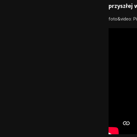
przyszłej 
foto&video: P