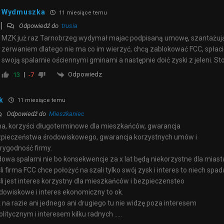
Wydmuszka
11 miesiące temu
Odpowiedź do
trusia
MZK już raz Tarnobrzeg wydymał majac podpisaną umowę, szantażuj
zerwaniem dlatego nie ma co im wierzyć, chcą zablokować FCC, spłaci
swoją spalarnie ościennymi gminami a następnie doić zyski z jeleni. St
Odpowiedz
13
-7
k
11 miesiące temu
Odpowiedź do
Mieszkaniec
a, korzyści długoterminowe dla mieszkańców, gwarancja
pieczeństwa środowiskowego, gwarancja korzystnych umów i
rygodność firmy.
owa spalarni nie bo konsekwencje za x lat będą niekorzystne dla miast
li firma FCC chce położyć na szali tylko swój zysk i interes to niech spad
li jest interes korzystny dla mieszkańców i bezpieczensteo
dowiskowe i interes ekonomiczny to ok.
 na razie ani jednego ani drugiego tu nie widzę poza interesem
olitycznym i interesem kilku radnych …..