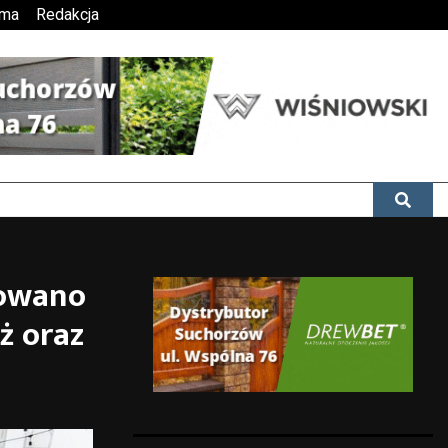
ama
Redakcja
towano
ż oraz