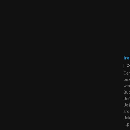
Ire
Cen
bez
wia
Bud
Jeś
Jeś
śro
Jak
….p