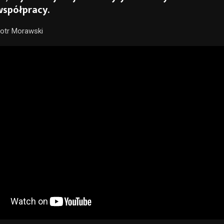
współpracy.
iotr Morawski