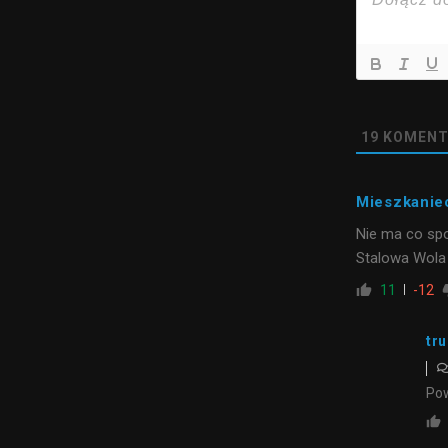
19
KOMENT
Mieszkanie
Nie ma co spo
Stalowa Wola
11
-12
tru
Pow