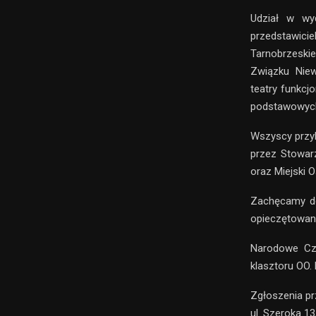
Udział w wyd
przedstawici
Tarnobrzeskie
Związku Niewi
teatry funkcj
podstawowych 
Wszyscy przy
przez Stowarz
oraz Miejski O
Zachęcamy do
opieczętowani
Narodowe Czy
klasztoru OO.
Zgłoszenia pr
ul. Szeroka 13