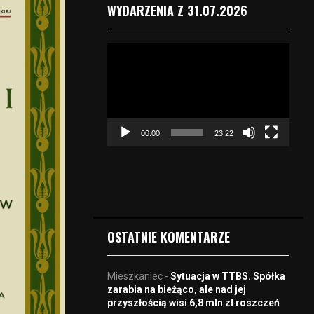
WYDARZENIA Z 31.07.2026
O
d
t
w
a
r
00:00
23:22
z
a
c
z
v
i
d
OSTATNIE KOMENTARZE
e
o
Mieszkaniec
-
Sytuacja w TTBS. Spółka
zarabia na bieżąco, ale nad jej
przyszłością wisi 6,8 mln zł roszczeń