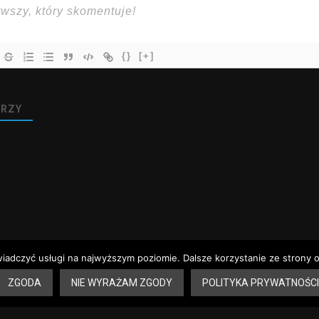
{}
[+]
RZY
wiadczyć usługi na najwyższym poziomie. Dalsze korzystanie ze strony o
ZGODA
NIE WYRAŻAM ZGODY
POLITYKA PRYWATNOŚCI
 aptek – Sandomierz
Dyżury aptek – Tarnobrzeg
Rozkład jazdy – Sandomie