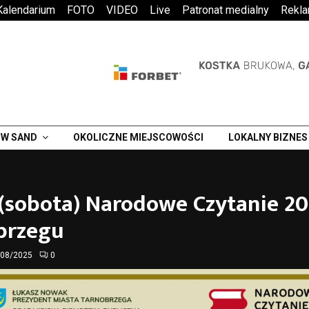
Kalendarium
FOTO
VIDEO
Live
Patronat medialny
Rekl
W SAND
OKOLICZNE MIEJSCOWOŚCI
LOKALNY BIZNES
 (sobota) Narodowe Czytanie 2
brzegu
/08/2025
0