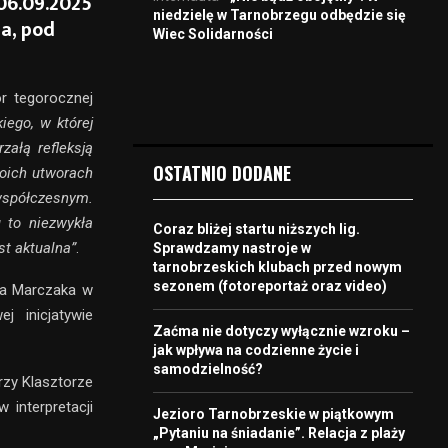
06.09.2025
niedzielę w Tarnobrzegu odbędzie się
a, pod
Wiec Solidarności
ór tegorocznej
ego, w której
ałą refleksją
OSTATNIO DODANE
woich utworach
współczesnym.
 to niezwykła
Coraz bliżej startu niższych lig.
st aktualna”
.
Sprawdzamy nastroje w
tarnobrzeskich klubach przed nowym
sezonem (fotoreportaż oraz video)
ała Marczaka w
j inicjatywie
Zaćma nie dotyczy wyłącznie wzroku –
jak wpływa na codzienne życie i
samodzielność?
rzy Klasztorze
interpretacji
Jezioro Tarnobrzeskie w piątkowym
„Pytaniu na śniadanie”. Relacja z plaży