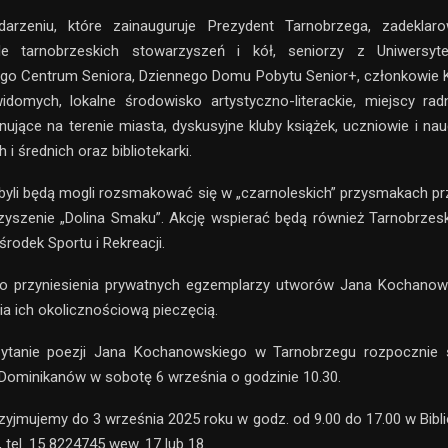
arzeniu, które zainauguruje Prezydent Tarnobrzega, zadeklarow
ele tarnobrzeskich stowarzyszeń i kół, seniorzy z Uniwersyte
go Centrum Seniora, Dziennego Domu Pobytu Senior+, członkowie 
domych, lokalne środowisko artystyczno-literackie, miejscy rad
onujące na terenie miasta, dyskusyjne kluby książek, uczniowie i nau
i średnich oraz bibliotekarki.
byli będą mogli rozsmakować się w „czarnoleskich” przysmakach p
yszenie „Dolina Smaku”. Akcję wspierać będą również Tarnobrzes
środek Sportu i Rekreacji.
 przyniesienia prywatnych egzemplarzy utworów Jana Kochanow
a ich okolicznościową pieczęcią.
tanie poezji Jana Kochanowskiego w Tarnobrzegu rozpocznie s
 Dominikanów w sobotę 6 września o godzinie 10.30.
zyjmujemy do 3 września 2025 roku w godz. od 9.00 do 17.00 w Bibl
, tel. 15 8224745 wew. 17 lub 18.