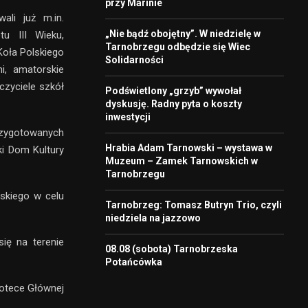
przy Marinie
ali już m.in.
„Nie bądź obojętny”. W niedzielę w
tu III Wieku,
Tarnobrzegu odbędzie się Wiec
Koła Polskiego
Solidarności
ni, amatorskie
czyciele szkół
Podświetlony „grzyb” wywołał
dyskusję. Radny pyta o koszty
inwestycji
rzygotowanych
Hrabia Adam Tarnowski – wystawa w
ki Dom Kultury
Muzeum – Zamek Tarnowskich w
Tarnobrzegu
skiego w celu
Tarnobrzeg: Tomasz Butryn Trio, czyli
niedziela na jazzowo
ię na terenie
08.08 (sobota) Tarnobrzeska
Potańcówka
iotece Głównej