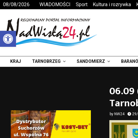
08/08/2026
WIADOMOŚCI
Sport
Kultura i rozrywka
Otwórz pasek narzędzi
KRAJ
TARNOBRZEG
SANDOMIERZ
BARANÓ
06.09
Tarno
by
NW24
29