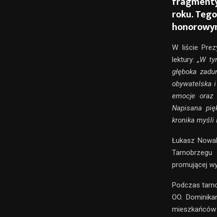
fragmenty
roku. Teg
honorowym
W liście Prez
lektury:
„W ty
głęboka zadu
obywatelska i
emocje oraz 
Napisana pię
kronika myśli 
Łukasz Nowak 
Tarnobrzegu 
promującej wyb
Podczas tarno
OO. Dominika
mieszkańców 