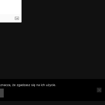
znacza, że zgadzasz się na ich użycie.
rz
Rozkłady jazdy
Telefony alarmowe – Baranów Sandomierski