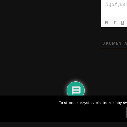
0
KOMENTA
Ta strona korzysta z ciasteczek aby ś
@2020 - nadwisla24.pl. All Right Reserved.
Dyżury aptek – Baranów Sandomierski, Gorzyce, Grębów, Nowa Dęba
Dyżury