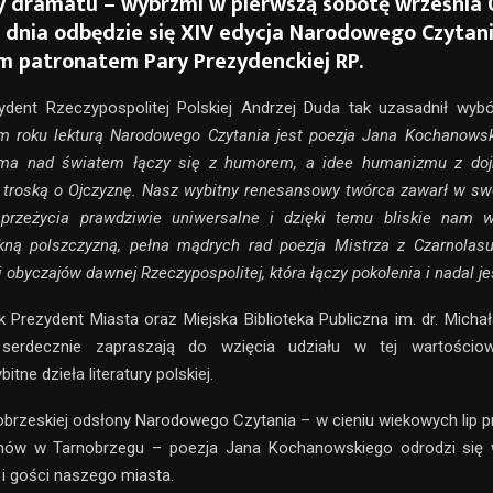
 dramatu – wybrzmi w pierwszą sobotę września 
o dnia odbędzie się XIV edycja Narodowego Czytani
 patronatem Pary Prezydenckiej RP.
ydent Rzeczypospolitej Polskiej Andrzej Duda tak uzasadnił wyb
m roku lekturą Narodowego Czytania jest poezja Jana Kochanowski
ma nad światem łączy się z humorem, a idee humanizmu z dojrz
 troską o Ojczyznę. Nasz wybitny renesansowy twórca zawarł w s
przeżycia prawdziwie uniwersalne i dzięki temu bliskie nam 
kną polszczyzną, pełna mądrych rad poezja Mistrza z Czarnolasu
i obyczajów dawnej Rzeczypospolitej, która łączy pokolenia i nadal je
Prezydent Miasta oraz Miejska Biblioteka Publiczna im. dr. Mich
serdecznie zapraszają do wzięcia udziału w tej wartościowe
itne dzieła literatury polskiej.
brzeskiej odsłony Narodowego Czytania – w cieniu wiekowych lip p
nów w Tarnobrzegu – poezja Jana Kochanowskiego odrodzi się w 
i gości naszego miasta.