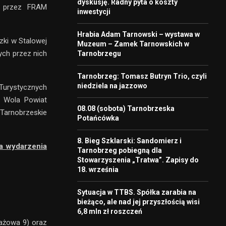
dyskusję. Radny pyta o koszty
e przez FRAM
inwestycji
Hrabia Adam Tarnowski – wystawa w
zki w Stalowej
Muzeum – Zamek Tarnowskich w
ych przez nich
Tarnobrzegu
Tarnobrzeg: Tomasz Butryn Trio, czyli
niedziela na jazzowo
Turystycznych
a Wola Powiat
08.08 (sobota) Tarnobrzeska
rnobrzeskie
Potańcówka
8. Bieg Szklarski: Sandomierz i
ia wydarzenia
Tarnobrzeg pobiegną dla
Stowarzyszenia „Tratwa”. Zapisy do
18. września
Sytuacja w TTBS. Spółka zarabia na
bieżąco, ale nad jej przyszłością wisi
6,8 mln zł roszczeń
lażowa 9) oraz