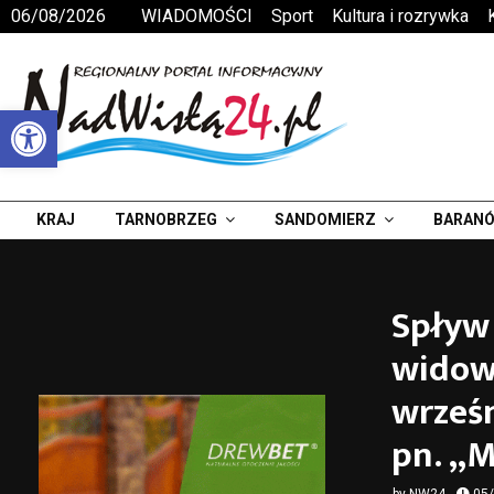
06/08/2026
WIADOMOŚCI
Sport
Kultura i rozrywka
Otwórz pasek narzędzi
KRAJ
TARNOBRZEG
SANDOMIERZ
BARANÓ
Spływ 
widowi
wrześ
pn. „M