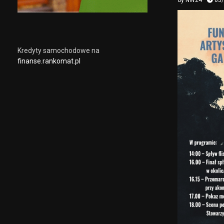
by
NW24
05
Kredyty samochodowe na
finanse.rankomat.pl