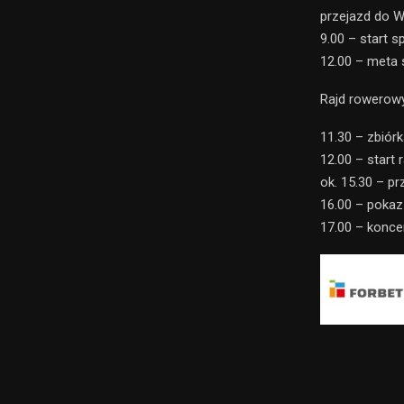
przejazd do W
9.00 – start 
12.00 – meta
Rajd rowerowy
11.30 – zbiór
12.00 – start 
ok. 15.30 – p
16.00 – pokaz
17.00 – konce