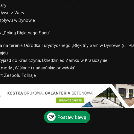
ary
spływu z Wary
 spływu w Dynowie
 „Doliną Błękitnego Sanu”
ka na terenie Ośrodka Turystycznego „Błękitny San” w Dynowie (ul. P
rajdu
rzyjazd do Krasiczyna, Dziedziniec Zamku w Krasiczynie
 mody „Wiślane i nadsańskie powidoki”
rt Zespołu Tołhaje