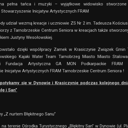
na pełna tańca i muzyki – wyjątkowe widowisko stworzon
 Stowarzyszenie Inicjatyw Artystycznych FRAM
y udział wezmą kreacje i uczniowie ZS Nr 2 im. Tadeusza Kościus
iorzy z Tarnobrzeskie Centrum Seniora w kreacjach także stworzon
kiem Justyny Wesołowskiej.
owstało dzięki współpracy Zamek w Krasiczynie Związek Gmin 
wskiego Kajaki Water Team Tarnobrzeg Miasto Miasto Stalow
ski Fundacja Artystyczna GA MON Podkarpackie FRAM Ta
e Inicjatyw Artystycznych FRAM Tarnobrzeskie Centrum Seniora !
potykamy się w Dynowie i Krasiczynie podczas kolejnego dn
łę i San”
y „Z nurtem Błękitnego Sanu”
a na terenie Ośrodka Turystycznego „Błękitny San” w Dynowie (ul. P