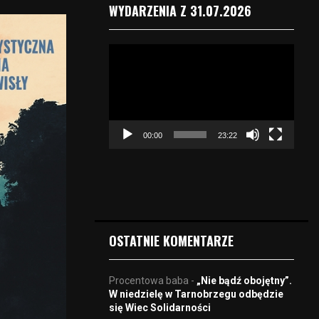
WYDARZENIA Z 31.07.2026
O
d
t
w
a
r
00:00
23:22
z
a
c
z
v
i
d
OSTATNIE KOMENTARZE
e
o
Procentowa baba
-
„Nie bądź obojętny”.
W niedzielę w Tarnobrzegu odbędzie
się Wiec Solidarności