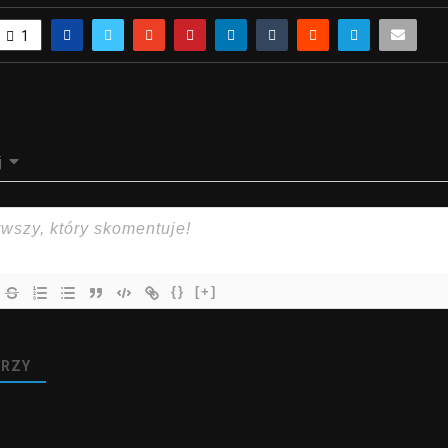
1
j
{}
[+]
RZY