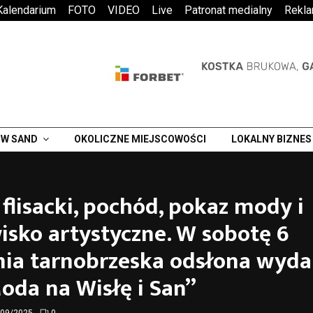
Kalendarium
FOTO
VIDEO
Live
Patronat medialny
Rekl
W SAND
OKOLICZNE MIEJSCOWOŚCI
LOKALNY BIZNES
flisacki, pochód, pokaz mody i
sko artystyczne. W sobotę 6
nia tarnobrzeska odsłona wyda
oda na Wisłę i San”