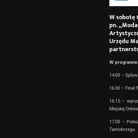
W sobotę 6
pn. „Moda
Artystycz
Urzędu Ma
partnerst
W programie
14.00 – Spływ
16.00 – Finał 
16.15 – wyru
Miejską Orkies
17.00 – Poka
Tarnobrzegu