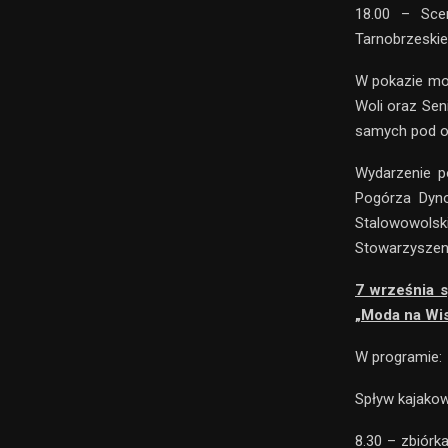
18.00 – Sce
Tarnobrzeskie
W pokazie mod
Woli oraz Sen
samych pod o
Wydarzenie p
Pogórza Dyno
Stalowowol
Stowarzyszeni
7 września s
„Moda na Wis
W programie:
Spływ kajakow
8.30 – zbiórk