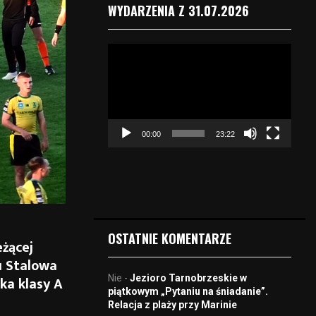
WYDARZENIA Z 31.07.2026
O
d
t
w
a
r
00:00
23:22
z
a
c
z
v
i
d
OSTATNIE KOMENTARZE
eżącej
e
o
u Stalowa
Nie
-
Jezioro Tarnobrzeskie w
ka klasy A
piątkowym „Pytaniu na śniadanie”.
Relacja z plaży przy Marinie