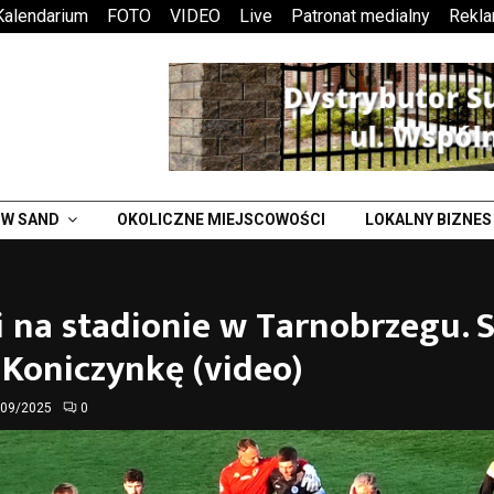
Kalendarium
FOTO
VIDEO
Live
Patronat medialny
Rekl
W SAND
OKOLICZNE MIEJSCOWOŚCI
LOKALNY BIZNES
i na stadionie w Tarnobrzegu. 
Koniczynkę (video)
/09/2025
0