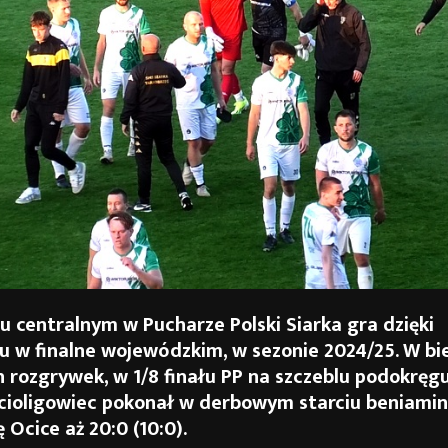
u centralnym w Pucharze Polski Siarka gra dzięki
u w finalne wojewódzkim, w sezonie 2024/25. W bi
h rozgrywek, w 1/8 finału PP na szczeblu podokręg
ecioligowiec pokonał w derbowym starciu beniamin
 Ocice aż 20:0 (10:0).