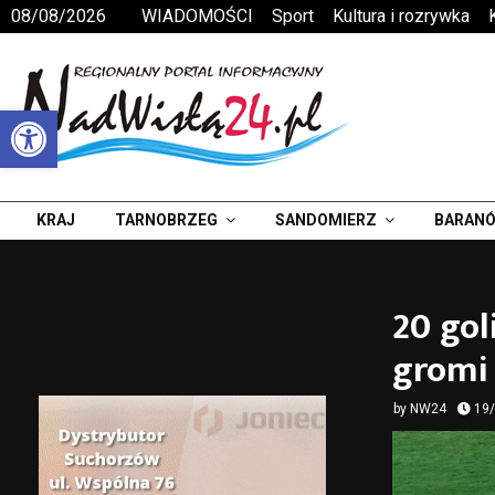
08/08/2026
WIADOMOŚCI
Sport
Kultura i rozrywka
Otwórz pasek narzędzi
KRAJ
TARNOBRZEG
SANDOMIERZ
BARANÓ
20 gol
gromi 
by
NW24
19