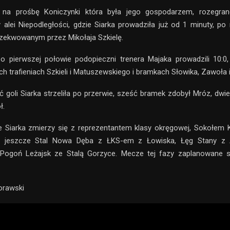
 na prośbę Koniczynki która była jego gospodarzem, rozegra
y alei Niepodległości, gdzie Siarka prowadziła już od 1 minuty, po
zekwowanym przez Mikołaja Szkielę.
o pierwszej połowie podopieczni trenera Majaka prowadzili 10:0,
h trafieniach Szkieli i Matuszewskiego i bramkach Słowika, Zawoła i
ć goli Siarka strzeliła po przerwie, sześć bramek zdobył Mróz, dwie
ł.
e Siarka zmierzy się z reprezentantem klasy okręgowej, Sokołem
ją jeszcze Stal Nowa Dęba z ŁKS-em z Łowiska, Łęg Stany z 
i Pogoń Leżajsk ze Stalą Gorzyce. Mecze tej fazy zaplanowane 
Morawski