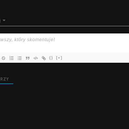
j
{}
[+]
RZY