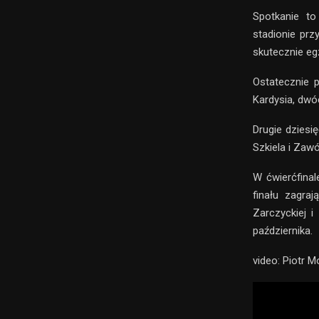
Spotkanie to
stadionie prz
skutecznie eg
Ostatecznie p
Kardysia, dwóc
Drugie dziesię
Szkiela i Zawó
W ćwierćfinal
finału zagra
Zarczyckiej 
października.
video: Piotr 