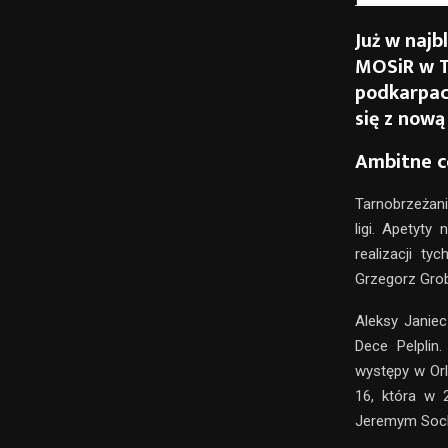
Już w najbl
MOSiR w T
podkarpac
się z nową
Ambitne c
Tarnobrzeżani
ligi. Apetyty
realizacji t
Grzegorz Grob
Aleksy Janiec
Dece Pelplin
występy w Orl
16, która w 
Jeremym Soch