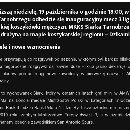
iższą niedzielę, 19 października o godzinie 18:00, w 
arnobrzegu odbędzie się inauguracyjny mecz 3 lig
kiej koszykówki mężczyzn. MKKS Siarka Tarnobrze
 drużyną na mapie koszykarskiej regionu – Dzikami
ele i nowe wzmocnienia
e przystępują do rozgrywek po sezonie, w którym byli bardzo blis
 na tegoroczne rozgrywki są równie duże – klub jasno deklaruje
ych planów pomóc mają nowi zawodnicy w pierwszej drużynie: Al
elny.
 to wychowanek Siarki, który w ostatnich latach grał m.in. w AMW
. Ma na koncie medale Mistrzostw Polski w kategoriach młodz
en Basket Lidze i Bank Pekao 1 lidze. Był także członkiem reprezent
2019 roku zdobyła Mistrzostwo Europy dywizji B, a w szatni dzie
anem, obecnie zawodnikiem San Antonio Spurs.