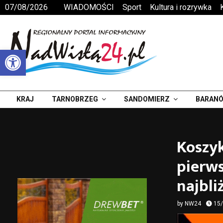
07/08/2026
WIADOMOŚCI
Sport
Kultura i rozrywka
Otwórz pasek narzędzi
KRAJ
TARNOBRZEG
SANDOMIERZ
BARANÓ
Koszyk
pierws
najbli
by
NW24
15