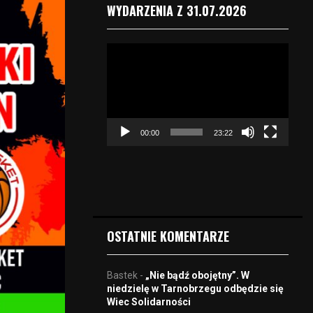
WYDARZENIA Z 31.07.2026
O
d
t
w
a
r
00:00
23:22
z
a
c
z
v
i
d
OSTATNIE KOMENTARZE
e
o
Bastek
-
„Nie bądź obojętny”. W
niedzielę w Tarnobrzegu odbędzie się
Wiec Solidarności