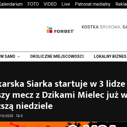
Kalendarium
FOTO
VIDEO
Live
Patronat medialny
Rekl
W SAND
OKOLICZNE MIEJSCOWOŚCI
LOKALNY BIZNES
arska Siarka startuje w 3 lidze
zy mecz z Dzikami Mielec już 
ższą niedziele
/10/2025
0