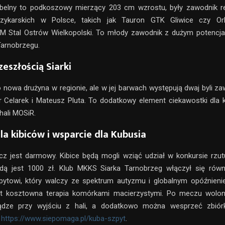
belny to podkoszowy mierzący 203 cm wzrostu, były zawodnik
szykarskich w Polsce, takich jak Tauron GTK Gliwice czy Or
M Stal Ostrów Wielkopolski. To młody zawodnik z dużym potencja
Tarnobrzegu.
zeszłością Siarki
to nowa drużyna w regionie, ale w jej barwach występują dwaj byli 
or Celarek i Mateusz Pluta. To dodatkowy element ciekawostki dla k
hali MOSiR.
la kibiców i wsparcie dla Kubusia
z jest darmowy. Kibice będą mogli wziąć udział w konkursie rzut
dą jest 1000 zł. Klub MKKS Siarka Tarnobrzeg włączył się ró
pytowi, który walczy ze spektrum autyzmu i globalnym opóźnieni
st kosztowna terapia komórkami macierzystymi. Po meczu wolon
iądze przy wyjściu z hali, a dodatkowo można wesprzeć zbiór
:
https://www.siepomaga.pl/kuba-szpyt
.