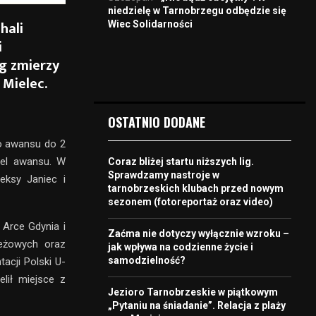
niedzielę w Tarnobrzegu odbędzie się
hali
Wiec Solidarności
i
g zmierzy
 Mielec.
OSTATNIO DODANE
ko awansu do 2
 cel awansu. W
Coraz bliżej startu niższych lig.
Sprawdzamy nastroje w
eksy Janiec i
tarnobrzeskich klubach przed nowym
sezonem (fotoreportaż oraz video)
 Arce Gdynia i
Zaćma nie dotyczy wyłącznie wzroku –
ieżowych oraz
jak wpływa na codzienne życie i
samodzielność?
acji Polski U-
lił miejsce z
Jezioro Tarnobrzeskie w piątkowym
„Pytaniu na śniadanie”. Relacja z plaży