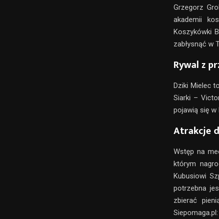
Grzegorz Gro
akademii ko
Koszykówki B
zabłysnąć w 
Rywal z pr
Dziki Mielec 
Siarki – Vict
pojawią się w 
Atrakcje d
Wstęp na mec
którym nagro
Kubusiowi Sz
potrzebna je
zbierać pien
Siepomaga.pl