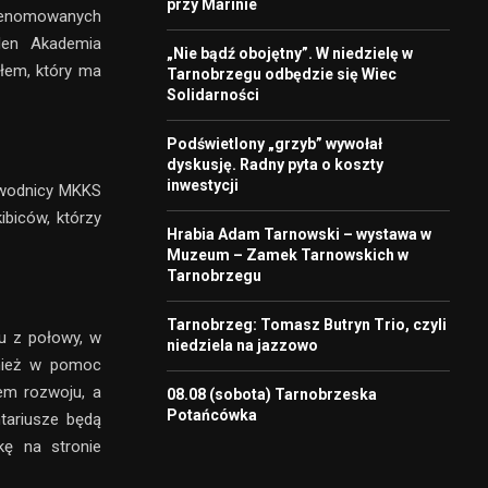
przy Marinie
 renomowanych
len Akademia
„Nie bądź obojętny”. W niedzielę w
łem, który ma
Tarnobrzegu odbędzie się Wiec
Solidarności
Podświetlony „grzyb” wywołał
dyskusję. Radny pyta o koszty
inwestycji
zawodnicy MKKS
ibiców, którzy
Hrabia Adam Tarnowski – wystawa w
Muzeum – Zamek Tarnowskich w
Tarnobrzegu
Tarnobrzeg: Tomasz Butryn Trio, czyli
u z połowy, w
niedziela na jazzowo
wnież w pomoc
em rozwoju, a
08.08 (sobota) Tarnobrzeska
Potańcówka
tariusze będą
kę na stronie