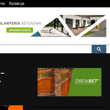
ama
Redakcja
 –
w